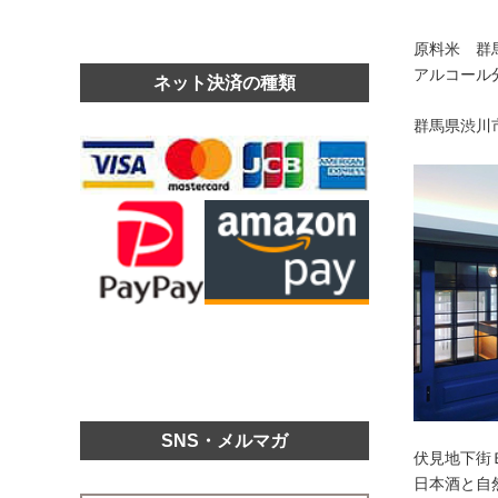
原料米 群
アルコール分
ネット決済の種類
群馬県渋川
SNS・メルマガ
伏見地下街
日本酒と自