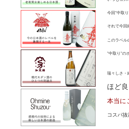
今回”中取
それで今回純
このラベル
”中取り”の
瑞々しさ・
ほど良
本当に
コスパ抜