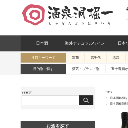
日本酒
海外ナチュラルワイン
日本
注目キーワード
寒菊
高千代
赤武
目的別で探す
酒蔵・ブランド別
五十音順
TOP
日本酒銘柄を
日本酒種類別
お酒を探す