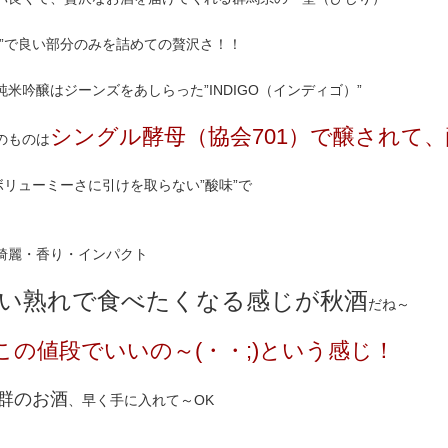
り”で良い部分のみを詰めての贅沢さ！！
米吟醸はジーンズをあしらった”INDIGO（インディゴ）”
シングル酵母（協会701）で醸されて
のものは
ボリューミーさに引けを取らない”酸味”で
綺麗・香り・インパクト
い熟れで食べたくなる感じが秋酒
だね～
この値段でいいの～(・・;)という感じ！
群のお酒
、早く手に入れて～OK