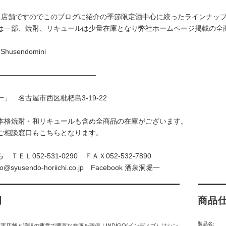
ニ店舗ですのでこのブログに紹介の季節限定酒中心に絞ったラインナッ
は一部、焼酎、リキュールは少量在庫となり弊社ホームページ掲載の全
k
Shusendomini
——————————————
」 名古屋市西区枇杷島3-19-22
本格焼酎・和リキュールも含め全商品の在庫がございます。
ご相談窓口もこちらとなります。
ら
ＴＥＬ052-531-0290 ＦＡＸ052-532-7890
fo@syusendo-horiichi.co.jp
Facebook
酒泉洞堀一
明
商品
製品名:
実店舗と通販の運営で豊富な在庫を確保！INDIGO(インディゴ）はシン