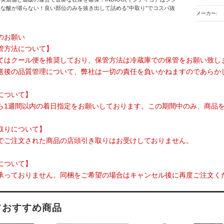
な酸が堪らない！良い部位のみを抜き出して詰める”中取り”でコスパ抜
メーカー:
のお願い
管方法について】
てはクール便を推奨しており、保管方法は冷蔵庫での保管をお願い致し
送後の品質管理について、弊社は一切の責任を負いかねますのであらか
について】
ら1週間以内の着日指定をお願いしております。この期間中のみ、商品
取りについて】
でご注文された商品の店頭引き取りはお受けしておりません。
について】
承っておりません。同梱をご希望の場合はキャンセル後に再度ご注文く
フおすすめ商品