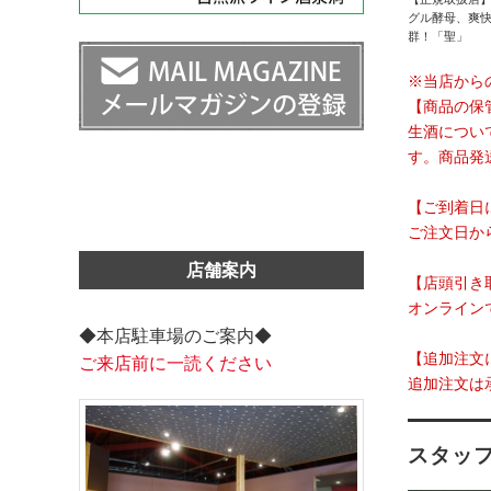
グル酵母、爽快
群！「聖」
※当店から
【商品の保
生酒につい
す。商品発
【ご到着日
ご注文日か
店舗案内
【店頭引き
オンライン
◆本店駐車場のご案内◆
【追加注文
ご来店前に一読ください
追加注文は
スタッ