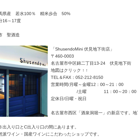
馬県産 若水100％ 精米歩合 50%
16～17度
市 聖酒造
「ShusendoMini 伏見地下街店」
〒460-0003
名古屋市中区錦二丁目13-24 伏見地下街
地図はクリック ↑ ↑
TEL＆FAX：052-212-8150
営業時間/月曜～金曜12：00～21：00
/土曜 11：00～20：0
定休日/日曜・祝日
名古屋市西区「酒泉洞堀一」の新店です。地
Ｂ出入り口とC出入り口の間にあります。
然派ワイン・国産ワインにこだわったショップです。