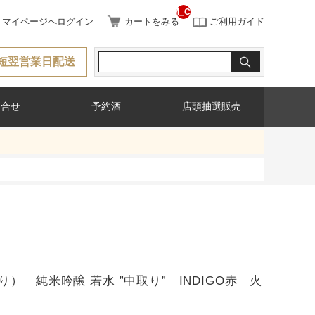
__ITM_CNT__
マイページへログイン
カートをみる
ご利用ガイド
短翌営業日配送
問合せ
予約酒
店頭抽選販売
り） 純米吟醸 若水 ”中取り” INDIGO赤 火