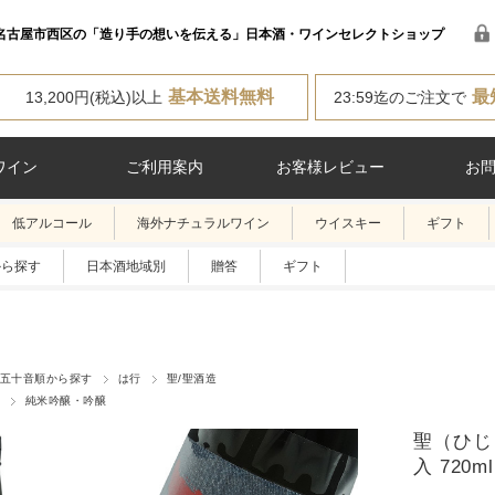
名古屋市西区の「造り手の想いを伝える」日本酒・ワインセレクトショップ
基本送料無料
最
13,200円(税込)以上
23:59迄のご注文で
ワイン
ご利用案内
お客様レビュー
お
低アルコール
海外ナチュラルワイン
ウイスキー
ギフト
から探す
日本酒地域別
贈答
ギフト
五十音順から探す
は行
聖/聖酒造
純米吟醸・吟醸
聖（ひじ
入 720ml