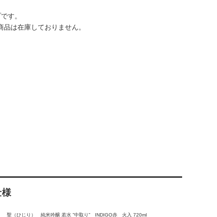
プです。
商品は在庫しておりません。
仕様
聖（ひじり） 純米吟醸 若水 ”中取り” INDIGO赤 火入 720ml