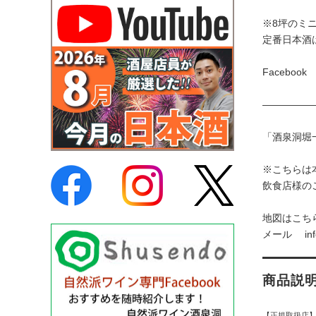
※8坪のミ
定番日本酒
Faceboo
—————
「酒泉洞堀一
※こちらは
飲食店様の
地図はこち
メール
in
商品説
【正規取扱店】