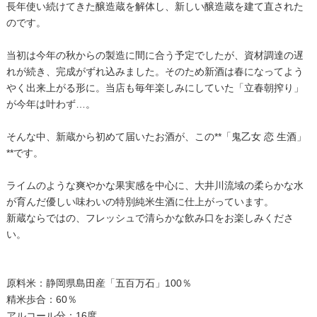
長年使い続けてきた醸造蔵を解体し、新しい醸造蔵を建て直された
のです。
当初は今年の秋からの製造に間に合う予定でしたが、資材調達の遅
れが続き、完成がずれ込みました。そのため新酒は春になってよう
やく出来上がる形に。当店も毎年楽しみにしていた「立春朝搾り」
が今年は叶わず…。
そんな中、新蔵から初めて届いたお酒が、この**「鬼乙女 恋 生酒」
**です。
ライムのような爽やかな果実感を中心に、大井川流域の柔らかな水
が育んだ優しい味わいの特別純米生酒に仕上がっています。
新蔵ならではの、フレッシュで清らかな飲み口をお楽しみくださ
い。
原料米：静岡県島田産「五百万石」100％
精米歩合：60％
アルコール分：16度