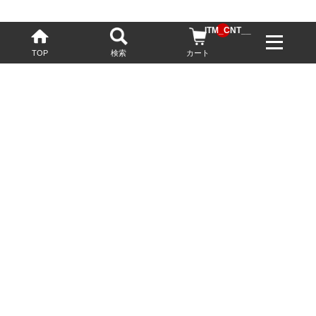
__ITM_CNT__
TOP
検索
カート
配送・送料について
お酒の鮮度を保つため、必要に応じてクール便で配送いたします。
基本送料無料
13,200円(税込)以上
※ネットでご購入されたお客様限定
最短翌営業日配送
23:59迄のご注文で