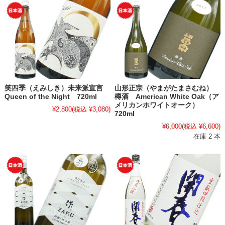
笑四季（えみしき）未来派宣言
山形正宗（やまがたまさむね）
Queen of the Night 720ml
樽酒 American White Oak（ア
メリカンホワイトオーク）
¥2,800
(税込 ¥3,080)
720ml
¥6,000
(税込 ¥6,600)
在庫 2 本