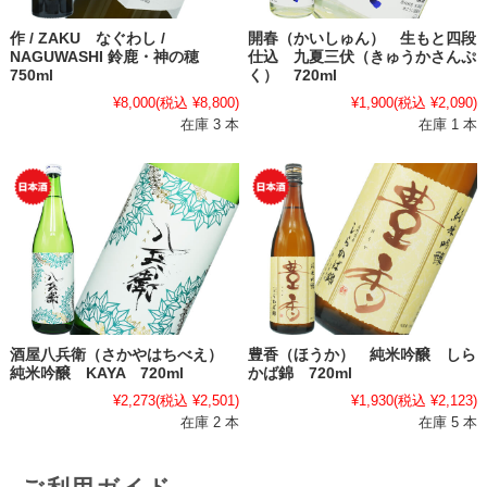
作 / ZAKU なぐわし /
開春（かいしゅん） 生もと四段
NAGUWASHI 鈴鹿・神の穂
仕込 九夏三伏（きゅうかさんぷ
750ml
く） 720ml
¥8,000
(税込 ¥8,800)
¥1,900
(税込 ¥2,090)
在庫 3 本
在庫 1 本
酒屋八兵衛（さかやはちべえ）
豊香（ほうか） 純米吟醸 しら
純米吟醸 KAYA 720ml
かば錦 720ml
¥2,273
(税込 ¥2,501)
¥1,930
(税込 ¥2,123)
在庫 2 本
在庫 5 本