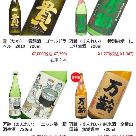
貴（たか） 貴醸酒 ゴールドラ
万齢（まんれい） 特別純米 に
ベル 2019 720ml
ごり生酒 720ml
¥7,000
(税込 ¥7,700)
¥1,770
(税込 ¥1,947)
在庫 2 本
万齢（まんれい） ニャン齢 新
万齢（まんれい）純米酒 全量山
酒生酒 720ml
田錦 無濾過生 720ml