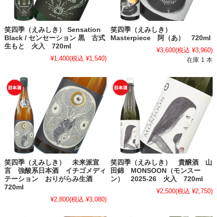
笑四季（えみしき） Sensation
笑四季（えみしき）
Black / センセーション 黒 古式
Masterpiece 阿（あ） 720ml
生もと 火入 720ml
¥3,600
(税込 ¥3,960)
¥1,400
(税込 ¥1,540)
在庫 1 本
笑四季（えみしき） 未来派宣
笑四季（えみしき） 貴醸酒 山
言 強酸系日本酒 イチゴメディ
田錦 MONSOON（モンスー
テーション おりがらみ生酒
ン） 2025-26 火入 720ml
720ml
¥2,500
(税込 ¥2,750)
¥2,800
(税込 ¥3,080)