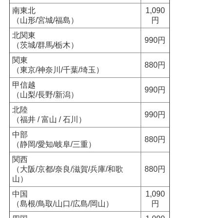
南東北
1,090
（山形/宮城/福島）
円
北関東
990円
（茨城/群馬/栃木）
関東
880円
（東京/神奈川/千葉/埼玉）
甲信越
990円
（山梨/長野/新潟）
北陸
990円
（福井 / 富山 / 石川）
中部
880円
（静岡/愛知/岐阜/三重）
関西
（大阪/京都/奈良/滋賀/兵庫/和歌
880円
山）
中国
1,090
（島根/鳥取/山口/広島/岡山）
円