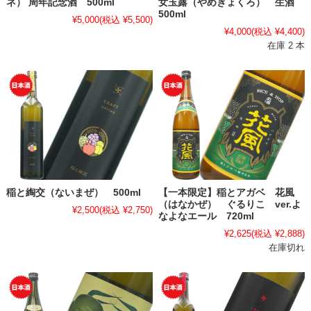
ネ） 周年記念酒 500ml
女玉露（やめぎょくろ） 生酒
500ml
¥5,000
(税込 ¥5,500)
¥4,000
(税込 ¥4,400)
在庫 2 本
稲と綯交（ないまぜ） 500ml
【一本限定】稲とアガベ 花風
（はなかぜ） ぐるりこ ver.よ
¥2,500
(税込 ¥2,750)
なよなエール 720ml
¥2,625
(税込 ¥2,888)
在庫切れ