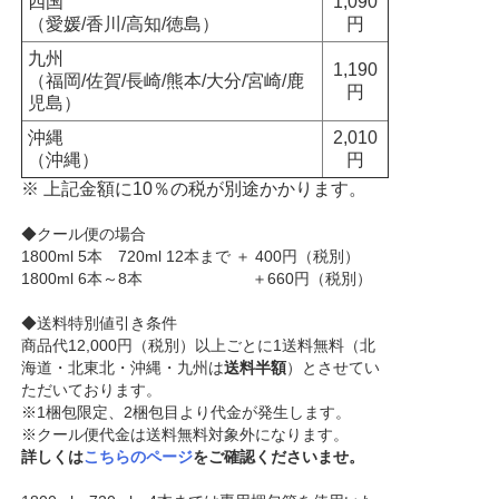
四国
1,090
（愛媛/香川/高知/徳島）
円
九州
1,190
（福岡/佐賀/長崎/熊本/大分/宮崎/鹿
円
児島）
沖縄
2,010
（沖縄）
円
※ 上記金額に10％の税が別途かかります。
◆クール便の場合
1800ml 5本 720ml 12本まで ＋ 400円（税別）
1800ml 6本～8本 ＋660円（税別）
◆送料特別値引き条件
商品代12,000円（税別）以上ごとに1送料無料（北
海道・北東北・沖縄・九州は
送料半額
）とさせてい
ただいております。
※1梱包限定、2梱包目より代金が発生します。
※クール便代金は送料無料対象外になります。
詳しくは
こちらのページ
をご確認くださいませ。