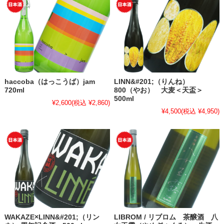
haccoba（はっこうば）jam
LINN&#201;（りんね）
720ml
800（やお） 大麦＜天盃＞
500ml
¥2,600
(税込 ¥2,860)
¥4,500
(税込 ¥4,950)
WAKAZE×LINN&#201;（リン
LIBROM / リブロム 茶醸酒 八