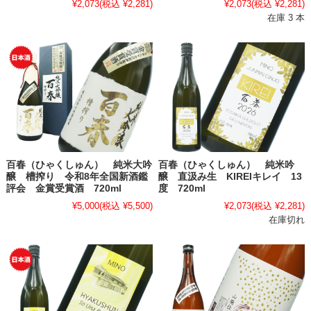
¥2,073
(税込 ¥2,281)
¥2,073
(税込 ¥2,281)
在庫 3 本
百春（ひゃくしゅん） 純米大吟
百春（ひゃくしゅん） 純米吟
醸 槽搾り 令和8年全国新酒鑑
醸 直汲み生 KIREIキレイ 13
評会 金賞受賞酒 720ml
度 720ml
¥5,000
(税込 ¥5,500)
¥2,073
(税込 ¥2,281)
在庫切れ