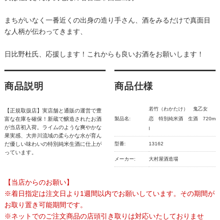
まちがいなく一番近くの出身の造り手さん、酒をみるだけで真面目
な人柄が伝わってきます、
日比野杜氏、応援します！これからも良いお酒をお願いします！
商品説明
商品仕様
若竹（わかたけ） 鬼乙女
【正規取扱店】実店舗と通販の運営で豊
富な在庫を確保！新蔵で醸造されたお酒
製品名:
恋 特別純米酒 生酒 720m
が当店初入荷。ライムのような爽やかな
l
果実感、大井川流域の柔らかな水が育ん
だ優しい味わいの特別純米生酒に仕上が
型番:
13162
っています。
メーカー:
大村屋酒造場
【当店からのお願い】
※着日指定は注文日より1週間以内でお願いしています。その期間が
お取り置き可能期間です。
※ネットでのご注文商品の店頭引き取りは対応いたしておりませ