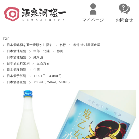
マイページ
お問合せ
__ITM_CNT__
名古屋市西区の「造り手の想いを伝える」日本酒・ワインセレクトショ
TOP
ップ
マイページへログイン
カートをみる
日本酒銘柄を五十音順から探す
わ行
若竹/大村屋酒造場
日本酒地域別
中部・北陸
静岡
日本酒種類別
純米酒
日本酒原料米別
五百万石
日本酒種類別
生酒
日本酒予算別
1,001円～3,000円
日本酒容量別
720ml（750ml、500ml）