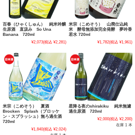
百春（ひゃくしゅん） 純米吟醸
米宗（こめそう） 山廃仕込純
生原酒 直汲み So Una
米 酵母無添加完全発酵 夢吟香
Banana 720ml
若水 720ml
¥2,073
(税込 ¥2,281)
¥1,782
(税込 ¥1,961)
米宗（こめそう） 夏酒
星降る夜のshirakiku 純米無濾
Brocken Splash（ブロッケ
過生原酒 720ml
ン・スプラッシュ）無ろ過生酒
¥2,000
(税込 ¥2,200)
720ml
在庫 1 本
¥1,840
(税込 ¥2,024)