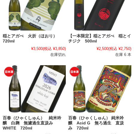
稲とアガべ 火折（ほおり）
【一本限定】稲とアガべ 稲とイ
720ml
チジク 500ml
¥3,500
(税込 ¥3,850)
¥2,500
(税込 ¥2,750)
在庫切れ
在庫 6 本
百春（ひゃくしゅん） 純米吟
百春（ひゃくしゅん） 純米吟
醸 白麹 無濾過生直汲み
醸 Acid G 無ろ過生 直汲
WHITE 720ml
み 720ml