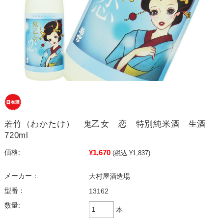
若竹（わかたけ） 鬼乙女 恋 特別純米酒 生酒
720ml
¥1,670
価格:
(税込 ¥1,837)
メーカー：
大村屋酒造場
型番：
13162
数量:
本