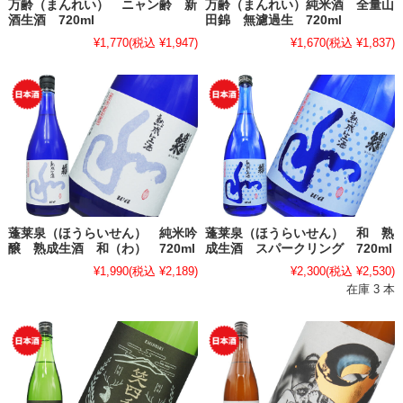
万齢（まんれい） ニャン齢 新
万齢（まんれい）純米酒 全量山
酒生酒 720ml
田錦 無濾過生 720ml
¥1,770
(税込 ¥1,947)
¥1,670
(税込 ¥1,837)
蓬莱泉（ほうらいせん） 純米吟
蓬莱泉（ほうらいせん） 和 熟
醸 熟成生酒 和（わ） 720ml
成生酒 スパークリング 720ml
¥1,990
(税込 ¥2,189)
¥2,300
(税込 ¥2,530)
在庫 3 本