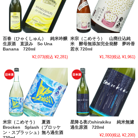
百春（ひゃくしゅん） 純米吟醸
米宗（こめそう） 山廃仕込純
生原酒 直汲み So Una
米 酵母無添加完全発酵 夢吟香
Banana 720ml
若水 720ml
¥2,073
(税込 ¥2,281)
¥1,782
(税込 ¥1,961)
米宗（こめそう） 夏酒
星降る夜のshirakiku 純米無濾
Brocken Splash（ブロッケ
過生原酒 720ml
ン・スプラッシュ）無ろ過生酒
¥2,000
(税込 ¥2,200)
720ml