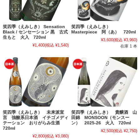
笑四季（えみしき） Sensation
笑四季（えみしき）
Black / センセーション 黒 古式
Masterpiece 阿（あ） 720ml
生もと 火入 720ml
¥3,600
(税込 ¥3,960)
¥1,400
(税込 ¥1,540)
在庫 1 本
笑四季（えみしき） 未来派宣
笑四季（えみしき） 貴醸酒 山
言 強酸系日本酒 イチゴメディ
田錦 MONSOON（モンスー
テーション おりがらみ生酒
ン） 2025-26 火入 720ml
720ml
¥2,500
(税込 ¥2,750)
¥2,800
(税込 ¥3,080)