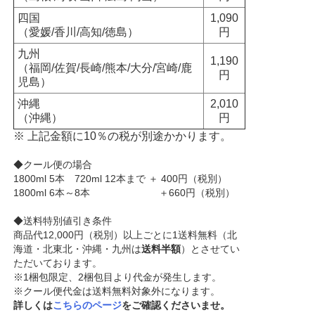
四国
1,090
（愛媛/香川/高知/徳島）
円
九州
1,190
（福岡/佐賀/長崎/熊本/大分/宮崎/鹿
円
児島）
沖縄
2,010
（沖縄）
円
※ 上記金額に10％の税が別途かかります。
◆クール便の場合
1800ml 5本 720ml 12本まで ＋ 400円（税別）
1800ml 6本～8本 ＋660円（税別）
◆送料特別値引き条件
商品代12,000円（税別）以上ごとに1送料無料（北
海道・北東北・沖縄・九州は
送料半額
）とさせてい
ただいております。
※1梱包限定、2梱包目より代金が発生します。
※クール便代金は送料無料対象外になります。
詳しくは
こちらのページ
をご確認くださいませ。