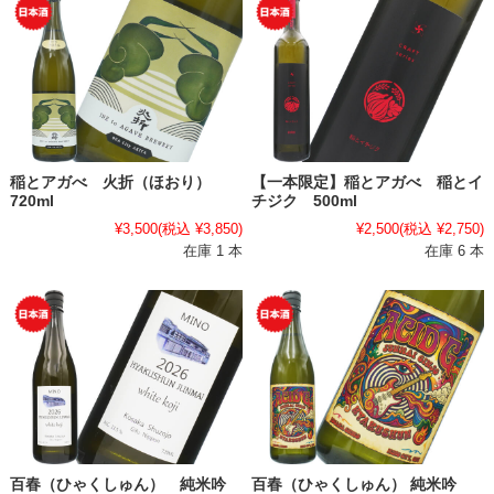
稲とアガべ 火折（ほおり）
【一本限定】稲とアガべ 稲とイ
720ml
チジク 500ml
¥3,500
(税込 ¥3,850)
¥2,500
(税込 ¥2,750)
在庫 1 本
在庫 6 本
百春（ひゃくしゅん） 純米吟
百春（ひゃくしゅん） 純米吟