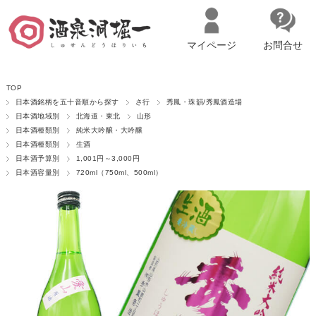
マイページ
お問合せ
__ITM_CNT__
名古屋市西区の「造り手の想いを伝える」日本酒・ワインセレクトショ
TOP
ップ
マイページへログイン
カートをみる
日本酒銘柄を五十音順から探す
さ行
秀鳳・珠韻/秀鳳酒造場
日本酒地域別
北海道・東北
山形
日本酒種類別
純米大吟醸・大吟醸
日本酒種類別
生酒
日本酒予算別
1,001円～3,000円
日本酒容量別
720ml（750ml、500ml）