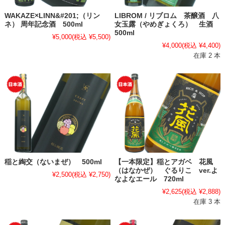
WAKAZE×LINN&#201;（リン
LIBROM / リブロム 茶醸酒 八
ネ） 周年記念酒 500ml
女玉露（やめぎょくろ） 生酒
500ml
¥5,000
(税込 ¥5,500)
¥4,000
(税込 ¥4,400)
在庫 2 本
稲と綯交（ないまぜ） 500ml
【一本限定】稲とアガベ 花風
（はなかぜ） ぐるりこ ver.よ
¥2,500
(税込 ¥2,750)
なよなエール 720ml
¥2,625
(税込 ¥2,888)
在庫 3 本