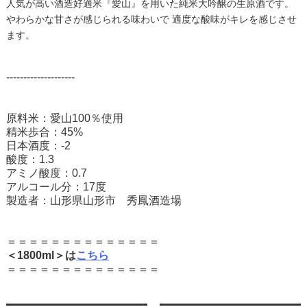
人気が高い酒造好適米『愛山』を用いた純米大吟醸の生原酒です。
やわらかな甘さが感じられる味わいで 適度な酸味がキレを感じさせ
ます。
--------------------
原料米：愛山100％使用
精米歩合：45%
日本酒度：-2
酸度：1.3
アミノ酸度：0.7
アルコール分：17度
製造者：山形県山形市 秀鳳酒造場
＝＝＝＝＝＝＝＝＝＝＝＝＝＝
＜1800ml＞は
こちら
＝＝＝＝＝＝＝＝＝＝＝＝＝＝