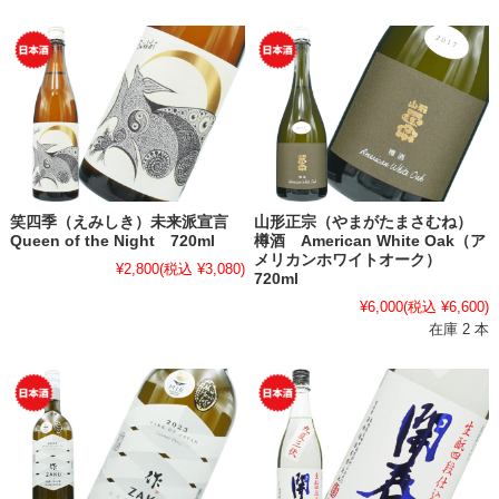
笑四季（えみしき）未来派宣言
山形正宗（やまがたまさむね）
Queen of the Night 720ml
樽酒 American White Oak（ア
メリカンホワイトオーク）
¥2,800
(税込 ¥3,080)
720ml
¥6,000
(税込 ¥6,600)
在庫 2 本