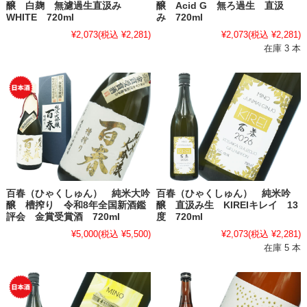
醸 白麹 無濾過生直汲み
醸 Acid G 無ろ過生 直汲
WHITE 720ml
み 720ml
¥2,073
(税込 ¥2,281)
¥2,073
(税込 ¥2,281)
在庫 3 本
百春（ひゃくしゅん） 純米大吟
百春（ひゃくしゅん） 純米吟
醸 槽搾り 令和8年全国新酒鑑
醸 直汲み生 KIREIキレイ 13
評会 金賞受賞酒 720ml
度 720ml
¥5,000
(税込 ¥5,500)
¥2,073
(税込 ¥2,281)
在庫 5 本