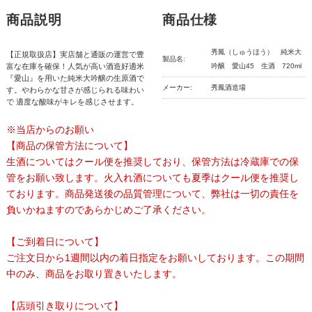
商品説明
商品仕様
秀鳳（しゅうほう） 純米大
【正規取扱店】実店舗と通販の運営で豊
製品名:
富な在庫を確保！人気が高い酒造好適米
吟醸 愛山45 生酒 720ml
『愛山』を用いた純米大吟醸の生原酒で
メーカー:
秀鳳酒造場
す。やわらかな甘さが感じられる味わい
で 適度な酸味がキレを感じさせます。
※当店からのお願い
【商品の保管方法について】
生酒についてはクール便を推奨しており、保管方法は冷蔵庫での保
管をお願い致します。火入れ酒についても夏季はクール便を推奨し
ております。商品発送後の品質管理について、弊社は一切の責任を
負いかねますのであらかじめご了承ください。
【ご到着日について】
ご注文日から1週間以内の着日指定をお願いしております。この期間
中のみ、商品をお取り置きいたします。
【店頭引き取りについて】