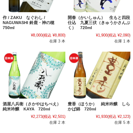
作 / ZAKU なぐわし /
開春（かいしゅん） 生もと四段
NAGUWASHI 鈴鹿・神の穂
仕込 九夏三伏（きゅうかさんぷ
750ml
く） 720ml
¥8,000
(税込 ¥8,800)
¥1,900
(税込 ¥2,090)
在庫 3 本
在庫 1 本
酒屋八兵衛（さかやはちべえ）
豊香（ほうか） 純米吟醸 しら
純米吟醸 KAYA 720ml
かば錦 720ml
¥2,273
(税込 ¥2,501)
¥1,930
(税込 ¥2,123)
在庫 2 本
在庫 5 本