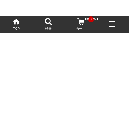
__ITM_CNT__
TOP
検索
カート
配送・送料について
お酒の鮮度を保つため、必要に応じてクール便で配送いたします。
基本送料無料
13,200円(税込)以上
※ネットでご購入されたお客様限定
最短翌営業日配送
23:59迄のご注文で