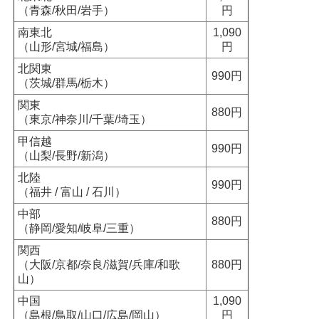
（青森/秋田/岩手）
円
南東北
1,090
（山形/宮城/福島）
円
北関東
990円
（茨城/群馬/栃木）
関東
880円
（東京/神奈川/千葉/埼玉）
甲信越
990円
（山梨/長野/新潟）
北陸
990円
（福井 / 富山 / 石川）
中部
880円
（静岡/愛知/岐阜/三重）
関西
（大阪/京都/奈良/滋賀/兵庫/和歌
880円
山）
中国
1,090
（島根/鳥取/山口/広島/岡山）
円