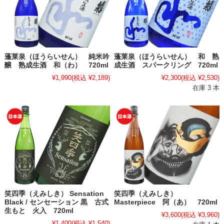
蓬莱泉（ほうらいせん） 純米吟
蓬莱泉（ほうらいせん） 和 熟
醸 熟成生酒 和（わ） 720ml
成生酒 スパークリング 720ml
¥1,990
(税込 ¥2,189)
¥2,300
(税込 ¥2,530)
在庫 3 本
笑四季（えみしき） Sensation
笑四季（えみしき）
Black / センセーション 黒 古式
Masterpiece 阿（あ） 720ml
生もと 火入 720ml
¥3,600
(税込 ¥3,960)
¥1,400
(税込 ¥1,540)