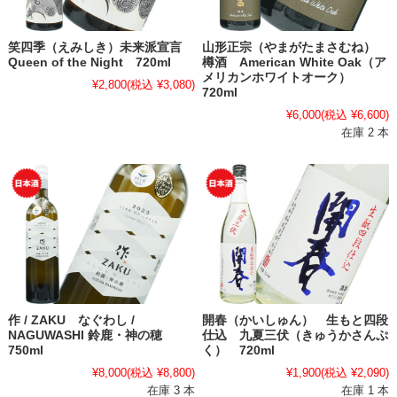
笑四季（えみしき）未来派宣言
山形正宗（やまがたまさむね）
Queen of the Night 720ml
樽酒 American White Oak（ア
メリカンホワイトオーク）
¥2,800
(税込 ¥3,080)
720ml
¥6,000
(税込 ¥6,600)
在庫 2 本
作 / ZAKU なぐわし /
開春（かいしゅん） 生もと四段
NAGUWASHI 鈴鹿・神の穂
仕込 九夏三伏（きゅうかさんぷ
750ml
く） 720ml
¥8,000
(税込 ¥8,800)
¥1,900
(税込 ¥2,090)
在庫 3 本
在庫 1 本