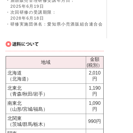
・酒類販売管理研修受講年月日：
2025年6月19日
・次回研修の受講期限：
2028年6月18日
・研修実施団体名：愛知県小売酒販組合連合会
金額
地域
(税別）
北海道
2,010
（北海道）
円
北東北
1,190
（青森/秋田/岩手）
円
南東北
1,090
（山形/宮城/福島）
円
北関東
990円
（茨城/群馬/栃木）