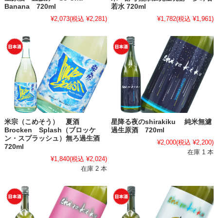
Banana 720ml
若水 720ml
¥2,073
(税込 ¥2,281)
¥1,782
(税込 ¥1,961)
米宗（こめそう） 夏酒
星降る夜のshirakiku 純米無濾
Brocken Splash（ブロッケ
過生原酒 720ml
ン・スプラッシュ）無ろ過生酒
¥2,000
(税込 ¥2,200)
720ml
在庫 1 本
¥1,840
(税込 ¥2,024)
在庫 2 本