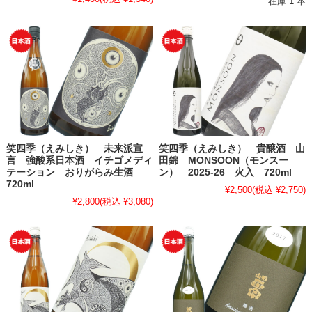
在庫 1 本
笑四季（えみしき） 未来派宣
笑四季（えみしき） 貴醸酒 山
言 強酸系日本酒 イチゴメディ
田錦 MONSOON（モンスー
テーション おりがらみ生酒
ン） 2025-26 火入 720ml
720ml
¥2,500
(税込 ¥2,750)
¥2,800
(税込 ¥3,080)