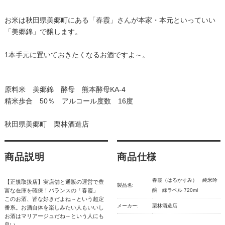
お米は秋田県美郷町にある「春霞」さんが本家・本元といっていい
「美郷錦」で醸します。
1本手元に置いておきたくなるお酒ですよ～。
原料米 美郷錦 酵母 熊本酵母KA-4
精米歩合 50％ アルコール度数 16度
秋田県美郷町 栗林酒造店
商品説明
商品仕様
春霞（はるかすみ） 純米吟
【正規取扱店】実店舗と通販の運営で豊
製品名:
富な在庫を確保！バランスの「春霞」
醸 緑ラベル 720ml
このお酒、皆な好きだよね～という超定
メーカー:
栗林酒造店
番系。お酒自体を楽しみたい人もいいし
お酒はマリアージュだね～という人にも
良い