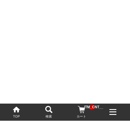
__ITM_CNT__
TOP
検索
カート
配送・送料について