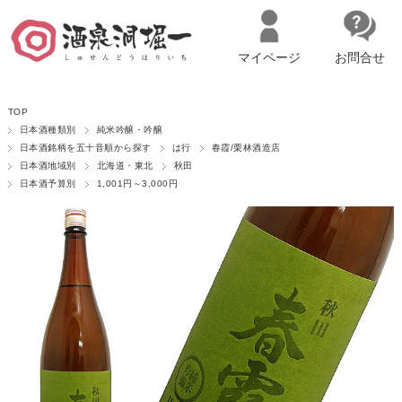
マイページ
お問合せ
__ITM_CNT__
名古屋市西区の「造り手の想いを伝える」日本酒・ワインセレクトショ
TOP
ップ
マイページへログイン
カートをみる
日本酒種類別
純米吟醸・吟醸
日本酒銘柄を五十音順から探す
は行
春霞/栗林酒造店
日本酒地域別
北海道・東北
秋田
日本酒予算別
1,001円～3,000円