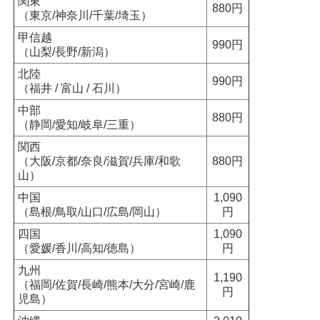
関東
880円
（東京/神奈川/千葉/埼玉）
甲信越
990円
（山梨/長野/新潟）
北陸
990円
（福井 / 富山 / 石川）
中部
880円
（静岡/愛知/岐阜/三重）
関西
（大阪/京都/奈良/滋賀/兵庫/和歌
880円
山）
中国
1,090
（島根/鳥取/山口/広島/岡山）
円
四国
1,090
（愛媛/香川/高知/徳島）
円
九州
1,190
（福岡/佐賀/長崎/熊本/大分/宮崎/鹿
円
児島）