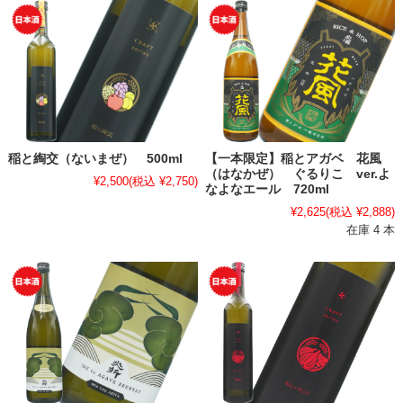
稲と綯交（ないまぜ） 500ml
【一本限定】稲とアガベ 花風
（はなかぜ） ぐるりこ ver.よ
¥2,500
(税込 ¥2,750)
なよなエール 720ml
¥2,625
(税込 ¥2,888)
在庫 4 本