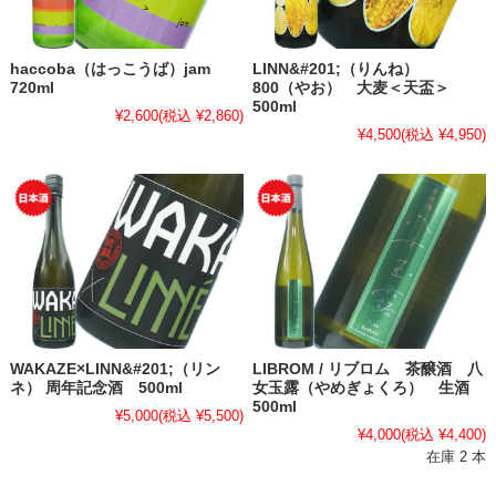
haccoba（はっこうば）jam
LINN&#201;（りんね）
720ml
800（やお） 大麦＜天盃＞
500ml
¥2,600
(税込 ¥2,860)
¥4,500
(税込 ¥4,950)
WAKAZE×LINN&#201;（リン
LIBROM / リブロム 茶醸酒 八
ネ） 周年記念酒 500ml
女玉露（やめぎょくろ） 生酒
500ml
¥5,000
(税込 ¥5,500)
¥4,000
(税込 ¥4,400)
在庫 2 本