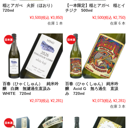
稲とアガべ 火折（ほおり）
【一本限定】稲とアガべ 稲とイ
720ml
チジク 500ml
¥3,500
(税込 ¥3,850)
¥2,500
(税込 ¥2,750)
在庫 1 本
在庫 6 本
百春（ひゃくしゅん） 純米吟
百春（ひゃくしゅん） 純米吟
醸 白麹 無濾過生直汲み
醸 Acid G 無ろ過生 直汲
WHITE 720ml
み 720ml
¥2,073
(税込 ¥2,281)
¥2,073
(税込 ¥2,281)
在庫 3 本