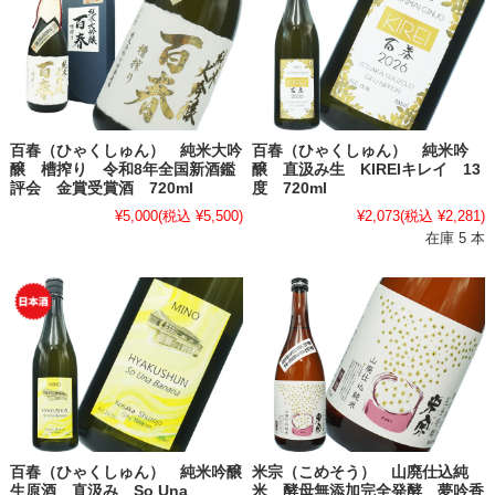
百春（ひゃくしゅん） 純米大吟
百春（ひゃくしゅん） 純米吟
醸 槽搾り 令和8年全国新酒鑑
醸 直汲み生 KIREIキレイ 13
評会 金賞受賞酒 720ml
度 720ml
¥5,000
(税込 ¥5,500)
¥2,073
(税込 ¥2,281)
在庫 5 本
百春（ひゃくしゅん） 純米吟醸
米宗（こめそう） 山廃仕込純
生原酒 直汲み So Una
米 酵母無添加完全発酵 夢吟香