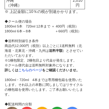
沖縄
2,010
（沖縄）
円
※ 上記金額に10％の税が別途かかります。
◆クール便の場合
1800ml 5本 720ml 12本まで ＋ 400円（税別）
1800ml 6本～8本 ＋660円（税別）
◆送料特別値引き条件
商品代12,000円（税別）以上ごとに1送料無料（北
海道・北東北・沖縄・九州は
送料半額
）とさせてい
ただいております。
※1梱包限定、2梱包目より代金が発生します。
※クール便代金は送料無料対象外になります。
詳しくは
こちらのページ
をご確認くださいませ。
1800ml・720ml 4本までは専用梱包箱を使用いた
します。それ以上の本数に関しましてはリサイクル
の梱包箱を使用いたします。ご了承お願いいたしま
す。
◆配送時間の分類