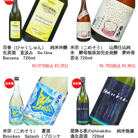
百春（ひゃくしゅん） 純米吟醸
米宗（こめそう） 山廃仕込純
生原酒 直汲み So Una
米 酵母無添加完全発酵 夢吟香
Banana 720ml
若水 720ml
¥2,073
(税込 ¥2,281)
¥1,782
(税込 ¥1,961)
米宗（こめそう） 夏酒
星降る夜のshirakiku 純米無濾
Brocken Splash（ブロッケ
過生原酒 720ml