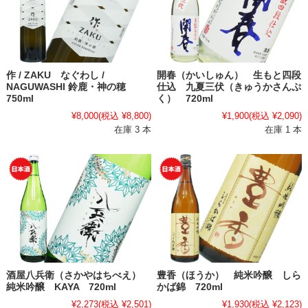
作 / ZAKU なぐわし /
開春（かいしゅん） 生もと四段
NAGUWASHI 鈴鹿・神の穂
仕込 九夏三伏（きゅうかさんぷ
750ml
く） 720ml
¥8,000
(税込 ¥8,800)
¥1,900
(税込 ¥2,090)
在庫 3 本
在庫 1 本
酒屋八兵衛（さかやはちべえ）
豊香（ほうか） 純米吟醸 しら
純米吟醸 KAYA 720ml
かば錦 720ml
¥2,273
(税込 ¥2,501)
¥1,930
(税込 ¥2,123)