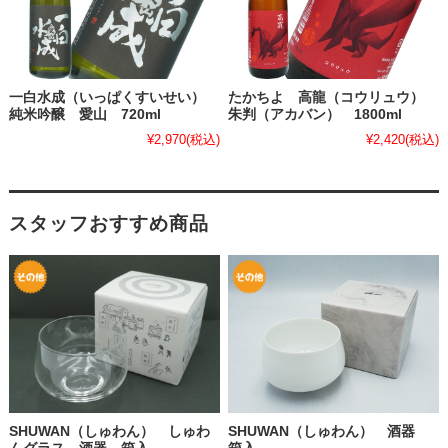
一白水成（いっぱくすいせい）
たかちよ 高龍（コウリュウ）
純米吟醸 愛山 720ml
朱判（アカバン） 1800ml
¥2,970
(税込)
¥2,420
(税込)
スタッフおすすめ商品
SHUWAN（しゅわん） しゅわ
SHUWAN（しゅわん） 酒器