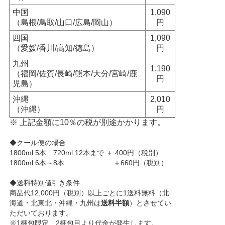
中国
1,090
（島根/鳥取/山口/広島/岡山）
円
四国
1,090
（愛媛/香川/高知/徳島）
円
九州
1,190
（福岡/佐賀/長崎/熊本/大分/宮崎/鹿
円
児島）
沖縄
2,010
（沖縄）
円
※ 上記金額に10％の税が別途かかります。
◆クール便の場合
1800ml 5本 720ml 12本まで ＋ 400円（税別）
1800ml 6本～8本 ＋660円（税別）
◆送料特別値引き条件
商品代12,000円（税別）以上ごとに1送料無料（北
海道・北東北・沖縄・九州は
送料半額
）とさせてい
ただいております。
※1梱包限定、2梱包目より代金が発生します。