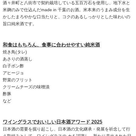
酒々井町と八街市で契約栽培している五百万石を使用し、地下水と
米麹のみで仕込んだmade in 千葉のお酒。米本来のうまみ成分を生
かしたまろやかな口当たりと、コクのあるしっかりとした味わいの
旨口純米酒です。
和食はもちろん、食事に合わせやすい純米酒
焼き鳥(タレ)
あさりの酒蒸し
白子ポン酢
アヒージョ
野菜のフリット
クリームチーズの味噌漬
酢豚
など
ワイングラスでおいしい日本酒アワード 2025
日本酒の需要を掘り起こし、日本酒の文化継承・発展を祈念して行
う取組みとして、ワイングラスの カを認識し、新たに見出された日