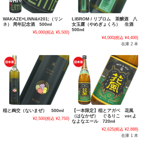
WAKAZE×LINN&#201;（リン
LIBROM / リブロム 茶醸酒 八
ネ） 周年記念酒 500ml
女玉露（やめぎょくろ） 生酒
500ml
¥5,000
(税込 ¥5,500)
¥4,000
(税込 ¥4,400)
在庫 2 本
稲と綯交（ないまぜ） 500ml
【一本限定】稲とアガベ 花風
（はなかぜ） ぐるりこ ver.よ
¥2,500
(税込 ¥2,750)
なよなエール 720ml
¥2,625
(税込 ¥2,888)
在庫 1 本