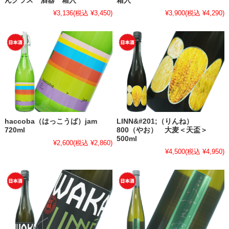
んグラス 酒器 箱入
箱入
¥3,136
(税込 ¥3,450)
¥3,900
(税込 ¥4,290)
haccoba（はっこうば）jam
LINN&#201;（りんね）
720ml
800（やお） 大麦＜天盃＞
500ml
¥2,600
(税込 ¥2,860)
¥4,500
(税込 ¥4,950)