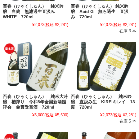
百春（ひゃくしゅん） 純米吟
百春（ひゃくしゅん） 純米吟
醸 白麹 無濾過生直汲み
醸 Acid G 無ろ過生 直汲
WHITE 720ml
み 720ml
¥2,073
(税込 ¥2,281)
¥2,073
(税込 ¥2,281)
在庫 3 本
百春（ひゃくしゅん） 純米大吟
百春（ひゃくしゅん） 純米吟
醸 槽搾り 令和8年全国新酒鑑
醸 直汲み生 KIREIキレイ 13
評会 金賞受賞酒 720ml
度 720ml
¥5,000
(税込 ¥5,500)
¥2,073
(税込 ¥2,281)
在庫 5 本