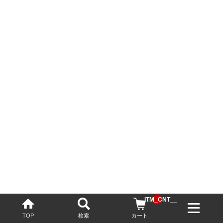
__ITM_CNT__
TOP
検索
カート