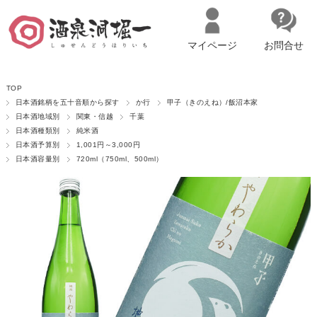
マイページ
お問合せ
__ITM_CNT__
名古屋市西区の「造り手の想いを伝える」日本酒・ワインセレクトショ
TOP
ップ
マイページへログイン
カートをみる
日本酒銘柄を五十音順から探す
か行
甲子（きのえね）/飯沼本家
日本酒地域別
関東・信越
千葉
日本酒種類別
純米酒
日本酒予算別
1,001円～3,000円
日本酒容量別
720ml（750ml、500ml）