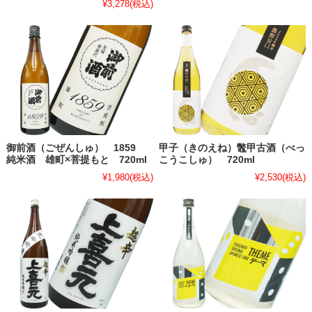
¥3,278
(税込)
御前酒（ごぜんしゅ） 1859
甲子（きのえね）鼈甲古酒（べっ
純米酒 雄町×菩提もと 720ml
こうこしゅ） 720ml
¥1,980
(税込)
¥2,530
(税込)