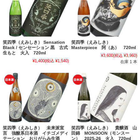
笑四季（えみしき） Sensation
笑四季（えみしき）
Black / センセーション 黒 古式
Masterpiece 阿（あ） 720ml
生もと 火入 720ml
¥3,600
(税込 ¥3,960)
¥1,400
(税込 ¥1,540)
在庫 1 本
笑四季（えみしき） 未来派宣
笑四季（えみしき） 貴醸酒 山
言 強酸系日本酒 イチゴメディ
田錦 MONSOON（モンスー
テーション おりがらみ生酒
ン） 2025-26 火入 720ml