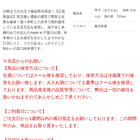
甲子（きのえね） 純米 やわ
10時までの注文で最短即日発送！【正規
製品名:
取扱店】実店舗と通販の運営で豊富な在
らか 地の恵 720ml
庫を確保！酒々井町と八街市で契約栽培
メーカー:
飯沼本家
している五百万石を使用し、地下水と米
麹のみで仕込んだmade in 千葉のお酒。米
本来のうまみ成分を生かしたまろやかな
口当たりと、コクのあるしっかりとした
味わいの旨口純米酒です。
※当店からのお願い
【商品の保管方法について】
生酒についてはクール便を推奨しており、保管方法は冷蔵庫での保
管をお願い致します。火入れ酒についても夏季はクール便を推奨し
ております。商品発送後の品質管理について、弊社は一切の責任を
負いかねますのであらかじめご了承ください。
【ご到着日について】
ご注文日から1週間以内の着日指定をお願いしております。この期間
中のみ、商品をお取り置きいたします。
【店頭引き取りについて】