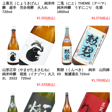
上喜元（じょうきげん） 純米吟
二兎（にと）THEME（テーマ）
醸 超辛 完全発酵 火入れ
純米吟醸 うすにごり 生酒
720ml
1800ml
¥1,650
(税込)
¥4,074
(税込)
山形正宗（やまがたまさむね）
勲碧（くんぺき） 純米 山田錦
純米吟醸 稲造（イナゾー）火入
65 無濾過生 720ml
れ 2022 720ml
¥1,760
(税込)
¥2,420
(税込)