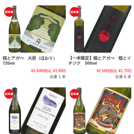
稲とアガべ 火折（ほおり）
【一本限定】稲とアガべ 稲とイ
720ml
チジク 500ml
¥3,500
(税込 ¥3,850)
¥2,500
(税込 ¥2,750)
在庫 1 本
在庫 6 本