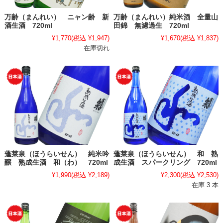
万齢（まんれい） ニャン齢 新
万齢（まんれい）純米酒 全量山
酒生酒 720ml
田錦 無濾過生 720ml
¥1,770
(税込 ¥1,947)
¥1,670
(税込 ¥1,837)
在庫切れ
蓬莱泉（ほうらいせん） 純米吟
蓬莱泉（ほうらいせん） 和 熟
醸 熟成生酒 和（わ） 720ml
成生酒 スパークリング 720ml
¥1,990
(税込 ¥2,189)
¥2,300
(税込 ¥2,530)
在庫 3 本