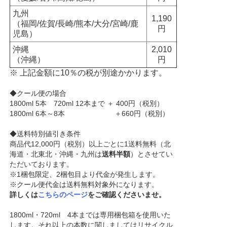
九州
1,190
（福岡/佐賀/長崎/熊本/大分/宮崎/鹿
円
児島）
沖縄
2,010
（沖縄）
円
※ 上記金額に10％の税が別途かかります。
◆クール便の場合
1800ml 5本 720ml 12本まで ＋ 400円（税別）
1800ml 6本～8本 ＋660円（税別）
◆送料特別値引き条件
商品代12,000円（税別）以上ごとに1送料無料（北
海道・北東北・沖縄・九州は
送料半額
）とさせてい
ただいております。
※1梱包限定、2梱包目より代金が発生します。
※クール便代金は送料無料対象外になります。
詳しくは
こちらのページ
をご確認くださいませ。
1800ml・720ml 4本までは専用梱包箱を使用いた
します。それ以上の本数に関しましてはリサイクル