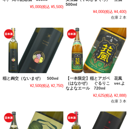
500ml
¥5,000
(税込 ¥5,500)
¥4,000
(税込 ¥4,400)
在庫 2 本
稲と綯交（ないまぜ） 500ml
【一本限定】稲とアガベ 花風
（はなかぜ） ぐるりこ ver.よ
¥2,500
(税込 ¥2,750)
なよなエール 720ml
¥2,625
(税込 ¥2,888)
在庫 3 本