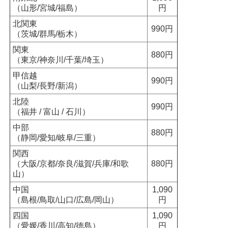
（山形/宮城/福島）
円
北関東
990円
（茨城/群馬/栃木）
関東
880円
（東京/神奈川/千葉/埼玉）
甲信越
990円
（山梨/長野/新潟）
北陸
990円
（福井 / 富山 / 石川）
中部
880円
（静岡/愛知/岐阜/三重）
関西
（大阪/京都/奈良/滋賀/兵庫/和歌
880円
山）
中国
1,090
（島根/鳥取/山口/広島/岡山）
円
四国
1,090
（愛媛/香川/高知/徳島）
円