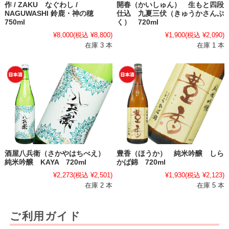
作 / ZAKU なぐわし /
開春（かいしゅん） 生もと四段
NAGUWASHI 鈴鹿・神の穂
仕込 九夏三伏（きゅうかさんぷ
750ml
く） 720ml
¥8,000
(税込 ¥8,800)
¥1,900
(税込 ¥2,090)
在庫 3 本
在庫 1 本
酒屋八兵衛（さかやはちべえ）
豊香（ほうか） 純米吟醸 しら
純米吟醸 KAYA 720ml
かば錦 720ml
¥2,273
(税込 ¥2,501)
¥1,930
(税込 ¥2,123)
在庫 2 本
在庫 5 本
ご利用ガイド