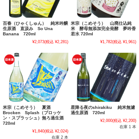
百春（ひゃくしゅん） 純米吟醸
米宗（こめそう） 山廃仕込純
生原酒 直汲み So Una
米 酵母無添加完全発酵 夢吟香
Banana 720ml
若水 720ml
¥2,073
(税込 ¥2,281)
¥1,782
(税込 ¥1,961)
米宗（こめそう） 夏酒
星降る夜のshirakiku 純米無濾
Brocken Splash（ブロッケ
過生原酒 720ml
ン・スプラッシュ）無ろ過生酒
¥2,000
(税込 ¥2,200)
720ml
在庫 1 本
¥1,840
(税込 ¥2,024)
在庫 2 本