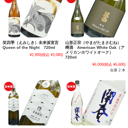
笑四季（えみしき）未来派宣言
山形正宗（やまがたまさむね）
Queen of the Night 720ml
樽酒 American White Oak（ア
メリカンホワイトオーク）
¥2,800
(税込 ¥3,080)
720ml
¥6,000
(税込 ¥6,600)
在庫 2 本