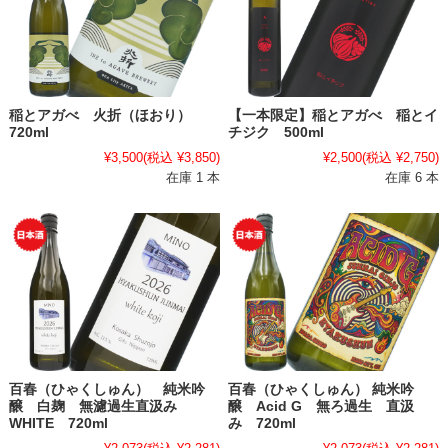
稲とアガべ 火折（ほおり）
【一本限定】稲とアガべ 稲とイ
720ml
チジク 500ml
¥3,500
(税込 ¥3,850)
¥2,500
(税込 ¥2,750)
在庫 1 本
在庫 6 本
百春（ひゃくしゅん） 純米吟
百春（ひゃくしゅん） 純米吟
醸 白麹 無濾過生直汲み
醸 Acid G 無ろ過生 直汲
WHITE 720ml
み 720ml