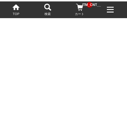
__ITM_CNT__
TOP
検索
カート
配送・送料について
お酒の鮮度を保つため、必要に応じてクール便で配送いたします。
基本送料無料
13,200円(税込)以上
※ネットでご購入されたお客様限定
最短翌営業日配送
23:59迄のご注文で