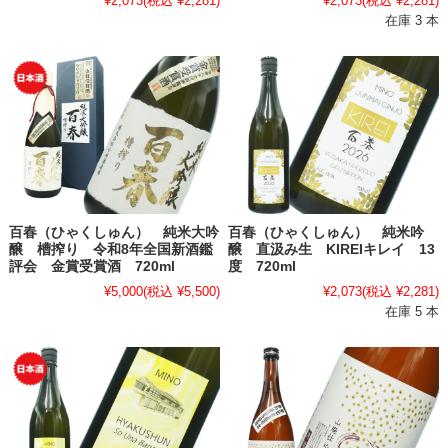
¥2,073
(税込 ¥2,281)
¥2,073
(税込 ¥2,281)
在庫 3 本
百春（ひゃくしゅん） 純米大吟
百春（ひゃくしゅん） 純米吟
醸 槽搾り 令和8年全国新酒鑑
醸 直汲み生 KIREIキレイ 13
評会 金賞受賞酒 720ml
度 720ml
¥5,000
(税込 ¥5,500)
¥2,073
(税込 ¥2,281)
在庫 5 本