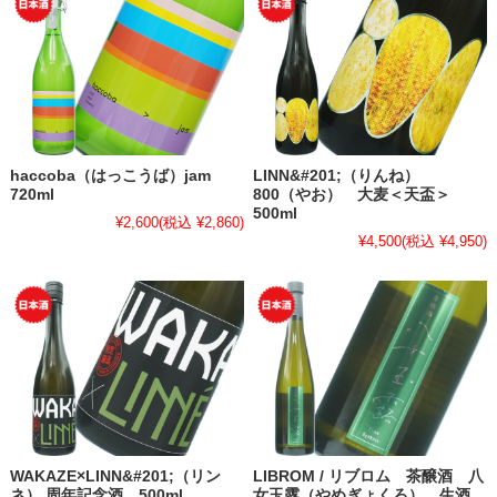
haccoba（はっこうば）jam
LINN&#201;（りんね）
720ml
800（やお） 大麦＜天盃＞
500ml
¥2,600
(税込 ¥2,860)
¥4,500
(税込 ¥4,950)
WAKAZE×LINN&#201;（リン
LIBROM / リブロム 茶醸酒 八
ネ） 周年記念酒 500ml
女玉露（やめぎょくろ） 生酒