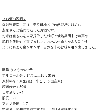
＜お酒の説明＞
愛知県碧南、高浜、美浜町地区で自然栽培に取組む
農家さんと協同で造ったお酒です。
お米は種もみを自家採取した雄町で栽培期間中は農薬や
肥料を使用せず育てました。お米の生命力をより活かす
ようにあまり磨きすぎず、自然な米の旨味を引き出しました。
--------------------
酵母:きょうかい7号
アルコール分：17度以上18度未満
原材料名：米(国産)、米こうじ(国産米)
精米歩合：80%
日本酒度：+4
酸度：2.5
アミノ酸度：1.7
製造者：愛知県常滑市古場町 澤田酒造株式会社