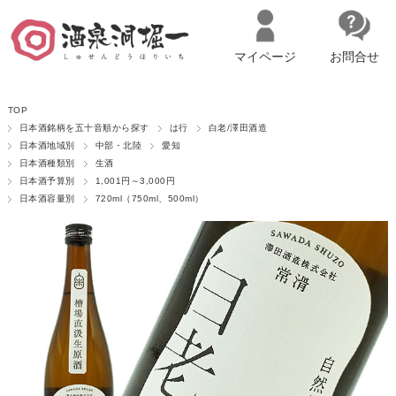
マイページ
お問合せ
__ITM_CNT__
名古屋市西区の「造り手の想いを伝える」日本酒・ワインセレクトショ
TOP
ップ
マイページへログイン
カートをみる
日本酒銘柄を五十音順から探す
は行
白老/澤田酒造
日本酒地域別
中部・北陸
愛知
日本酒種類別
生酒
日本酒予算別
1,001円～3,000円
日本酒容量別
720ml（750ml、500ml）