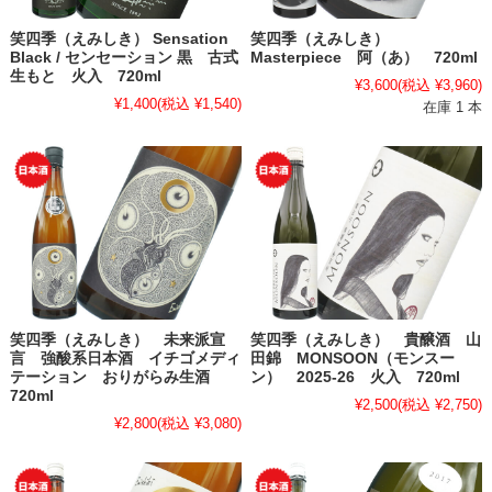
笑四季（えみしき） Sensation
笑四季（えみしき）
Black / センセーション 黒 古式
Masterpiece 阿（あ） 720ml
生もと 火入 720ml
¥3,600
(税込 ¥3,960)
¥1,400
(税込 ¥1,540)
在庫 1 本
笑四季（えみしき） 未来派宣
笑四季（えみしき） 貴醸酒 山
言 強酸系日本酒 イチゴメディ
田錦 MONSOON（モンスー
テーション おりがらみ生酒
ン） 2025-26 火入 720ml
720ml
¥2,500
(税込 ¥2,750)
¥2,800
(税込 ¥3,080)