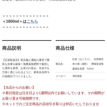
＝＝＝＝＝＝＝＝＝＝＝＝＝＝
＜1800ml＞は
こちら
＝＝＝＝＝＝＝＝＝＝＝＝＝＝
商品説明
商品仕様
白老（はくろう） 自然栽培
【正規取扱店】実店舗と通販の運営で豊
富な在庫を確保！無農薬無肥料で栽培し
製品名:
米の酒（雄町） 槽場直汲無
た酒米を使用、お米のの旨み、生命力を
濾過生原酒 720ml
力強く感じられるように、精米歩合80％
の低精白でつくりました。
メーカー:
澤田酒造
【当店からのお願い】
※着日指定は注文日より1週間以内でお願いしています。その期間が
お取り置き可能期間です。
※ネットでのご注文商品の店頭引き取りは対応いたしておりませ