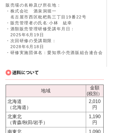
販売場の名称及び所在地：
・株式会社 酒泉洞堀一
名古屋市西区枇杷島三丁目19番22号
・販売管理者の氏名:小林 紘幸
・酒類販売管理研修受講年月日：
2025年6月19日
・次回研修の受講期限：
2028年6月18日
・研修実施団体名：愛知県小売酒販組合連合会
金額
地域
(税別）
北海道
2,010
（北海道）
円
北東北
1,190
（青森/秋田/岩手）
円
南東北
1,090