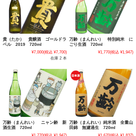
貴（たか） 貴醸酒 ゴールドラ
万齢（まんれい） 特別純米 に
ベル 2019 720ml
ごり生酒 720ml
¥7,000
(税込 ¥7,700)
¥1,770
(税込 ¥1,947)
在庫 2 本
万齢（まんれい） ニャン齢 新
万齢（まんれい）純米酒 全量山
酒生酒 720ml
田錦 無濾過生 720ml
¥1,770
(税込 ¥1,947)
¥1,670
(税込 ¥1,837)