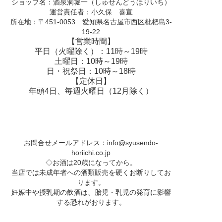
ショップ名：酒泉洞堀一（しゅせんどうほりいち）
運営責任者：小久保 喜宣
所在地：〒451-0053 愛知県名古屋市西区枇杷島3-
19-22
【営業時間】
平日（火曜除く）：11時～19時
土曜日：10時～19時
日・祝祭日：10時～18時
【定休日】
年頭4日、毎週火曜日（12月除く）
お問合せメールアドレス：
info@syusendo-
horiichi.co.jp
◇お酒は20歳になってから。
当店では未成年者への酒類販売を硬くお断りしてお
ります。
妊娠中や授乳期の飲酒は、胎児・乳児の発育に影響
する恐れがおります。