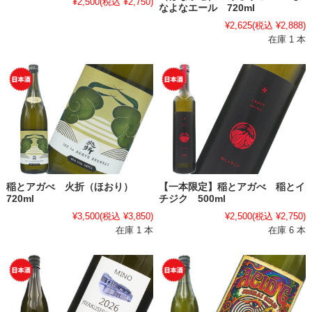
¥2,500
(税込 ¥2,750)
なよなエール 720ml
¥2,625
(税込 ¥2,888)
在庫 1 本
稲とアガべ 火折（ほおり）
【一本限定】稲とアガべ 稲とイ
720ml
チジク 500ml
¥3,500
(税込 ¥3,850)
¥2,500
(税込 ¥2,750)
在庫 1 本
在庫 6 本