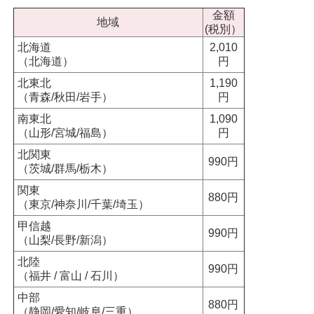
金額
地域
(税別）
北海道
2,010
（北海道）
円
北東北
1,190
（青森/秋田/岩手）
円
南東北
1,090
（山形/宮城/福島）
円
北関東
990円
（茨城/群馬/栃木）
関東
880円
（東京/神奈川/千葉/埼玉）
甲信越
990円
（山梨/長野/新潟）
北陸
990円
（福井 / 富山 / 石川）
中部
880円
（静岡/愛知/岐阜/三重）