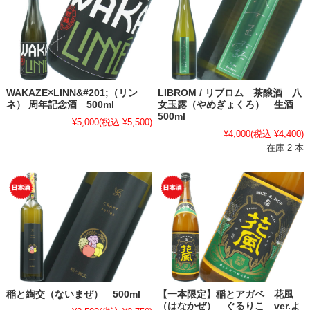
WAKAZE×LINN&#201;（リン
LIBROM / リブロム 茶醸酒 八
ネ） 周年記念酒 500ml
女玉露（やめぎょくろ） 生酒
500ml
¥5,000
(税込 ¥5,500)
¥4,000
(税込 ¥4,400)
在庫 2 本
稲と綯交（ないまぜ） 500ml
【一本限定】稲とアガベ 花風
（はなかぜ） ぐるりこ ver.よ