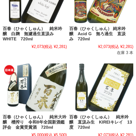
百春（ひゃくしゅん） 純米吟
百春（ひゃくしゅん） 純米吟
醸 白麹 無濾過生直汲み
醸 Acid G 無ろ過生 直汲
WHITE 720ml
み 720ml
¥2,073
(税込 ¥2,281)
¥2,073
(税込 ¥2,281)
在庫 3 本
百春（ひゃくしゅん） 純米大吟
百春（ひゃくしゅん） 純米吟
醸 槽搾り 令和8年全国新酒鑑
醸 直汲み生 KIREIキレイ 13
評会 金賞受賞酒 720ml
度 720ml
¥5,000
(税込 ¥5,500)
¥2,073
(税込 ¥2,281)