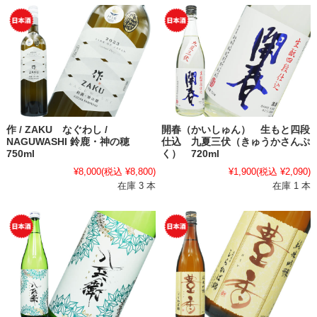
作 / ZAKU なぐわし /
開春（かいしゅん） 生もと四段
NAGUWASHI 鈴鹿・神の穂
仕込 九夏三伏（きゅうかさんぷ
750ml
く） 720ml
¥8,000
(税込 ¥8,800)
¥1,900
(税込 ¥2,090)
在庫 3 本
在庫 1 本