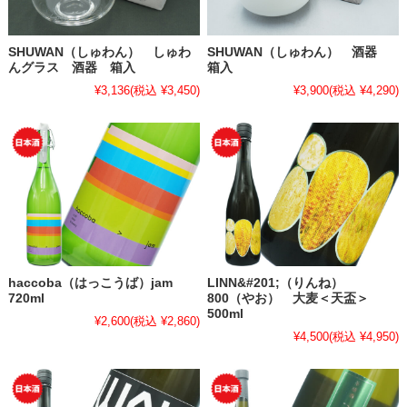
SHUWAN（しゅわん） しゅわ
SHUWAN（しゅわん） 酒器
んグラス 酒器 箱入
箱入
¥3,136
(税込 ¥3,450)
¥3,900
(税込 ¥4,290)
haccoba（はっこうば）jam
LINN&#201;（りんね）
720ml
800（やお） 大麦＜天盃＞
500ml
¥2,600
(税込 ¥2,860)
¥4,500
(税込 ¥4,950)