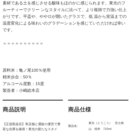
素材である土を感じさせる酸味もほのかに感じられます。東光のフ
ルーティーでクリー ンなスタイルに比べて、より複雑で力強い仕上
がりです。平盃や、ややロが開いたグラスで、低 温から室温までの
温度変化による味わいのグラデーションを感じていただければ幸い
です。
＝＝＝＝＝＝＝＝＝＝
原料米：亀ノ尾100％使用
精米歩合：50％
アルコール度数：15度
製造者：小嶋総本店
商品説明
商品仕様
東光（とうこう） 安土桃
【正規取扱店】実店舗と通販の運営で豊
製品名:
富な在庫を確保！東光の新たなスタイ
山 純米 720ml