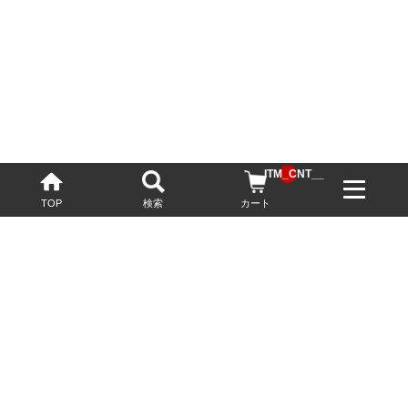
__ITM_CNT__
TOP
検索
カート
配送・送料について
お酒の鮮度を保つため、必要に応じてクール便で配送いたします。
基本送料無料
13,200円(税込)以上
※ネットでご購入されたお客様限定