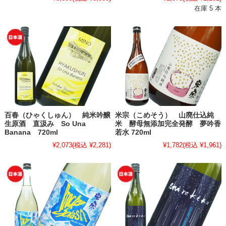
在庫 5 本
百春（ひゃくしゅん） 純米吟醸
米宗（こめそう） 山廃仕込純
生原酒 直汲み So Una
米 酵母無添加完全発酵 夢吟香
Banana 720ml
若水 720ml
¥2,073
(税込 ¥2,281)
¥1,782
(税込 ¥1,961)