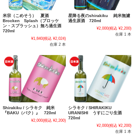
米宗（こめそう） 夏酒
星降る夜のshirakiku 純米無濾
Brocken Splash（ブロッケ
過生原酒 720ml
ン・スプラッシュ）無ろ過生酒
¥2,000
(税込 ¥2,200)
720ml
在庫 1 本
¥1,840
(税込 ¥2,024)
在庫 2 本
Shirakiku / シラキク 純米
シラキク / SHIRAKIKU
『BAKU（バク）』 720ml
URANISHI うすにごり生酒
720ml
¥2,000
(税込 ¥2,200)
¥2,000
(税込 ¥2,200)
在庫 1 本