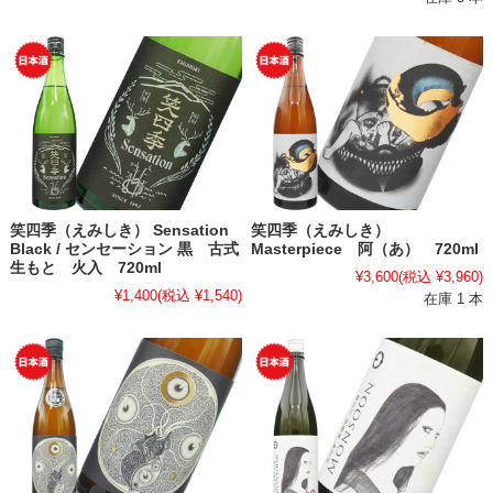
笑四季（えみしき） Sensation
笑四季（えみしき）
Black / センセーション 黒 古式
Masterpiece 阿（あ） 720ml
生もと 火入 720ml
¥3,600
(税込 ¥3,960)
¥1,400
(税込 ¥1,540)
在庫 1 本