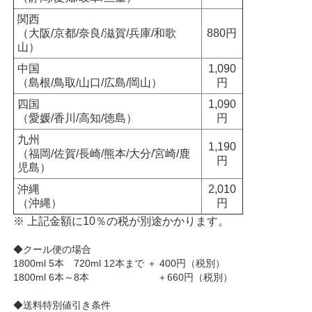
関西
（大阪/京都/奈良/滋賀/兵庫/和歌
880円
山）
中国
1,090
（島根/鳥取/山口/広島/岡山）
円
四国
1,090
（愛媛/香川/高知/徳島）
円
九州
1,190
（福岡/佐賀/長崎/熊本/大分/宮崎/鹿
円
児島）
沖縄
2,010
（沖縄）
円
※ 上記金額に10％の税が別途かかります。
◆クール便の場合
1800ml 5本 720ml 12本まで ＋ 400円（税別）
1800ml 6本～8本 ＋660円（税別）
◆送料特別値引き条件