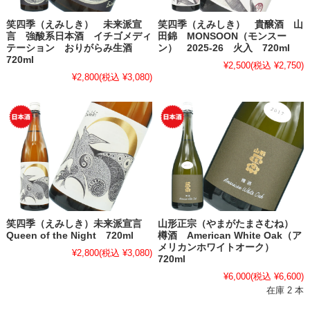
笑四季（えみしき） 未来派宣
笑四季（えみしき） 貴醸酒 山
言 強酸系日本酒 イチゴメディ
田錦 MONSOON（モンスー
テーション おりがらみ生酒
ン） 2025-26 火入 720ml
720ml
¥2,500
(税込 ¥2,750)
¥2,800
(税込 ¥3,080)
笑四季（えみしき）未来派宣言
山形正宗（やまがたまさむね）
Queen of the Night 720ml
樽酒 American White Oak（ア
メリカンホワイトオーク）
¥2,800
(税込 ¥3,080)
720ml
¥6,000
(税込 ¥6,600)
在庫 2 本