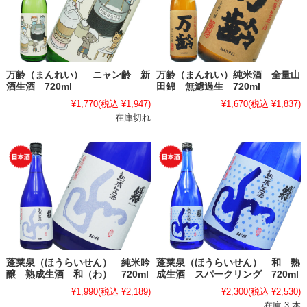
万齢（まんれい） ニャン齢 新
万齢（まんれい）純米酒 全量山
酒生酒 720ml
田錦 無濾過生 720ml
¥1,770
(税込 ¥1,947)
¥1,670
(税込 ¥1,837)
在庫切れ
蓬莱泉（ほうらいせん） 純米吟
蓬莱泉（ほうらいせん） 和 熟
醸 熟成生酒 和（わ） 720ml
成生酒 スパークリング 720ml
¥1,990
(税込 ¥2,189)
¥2,300
(税込 ¥2,530)
在庫 3 本