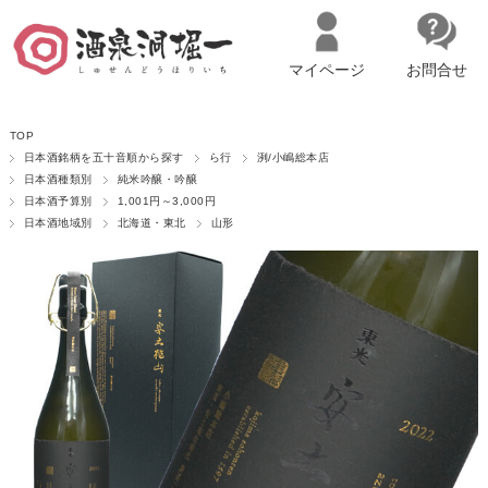
マイページ
お問合せ
__ITM_CNT__
名古屋市西区の「造り手の想いを伝える」日本酒・ワインセレクトショ
TOP
ップ
マイページへログイン
カートをみる
日本酒銘柄を五十音順から探す
ら行
洌/小嶋総本店
日本酒種類別
純米吟醸・吟醸
日本酒予算別
1,001円～3,000円
日本酒地域別
北海道・東北
山形