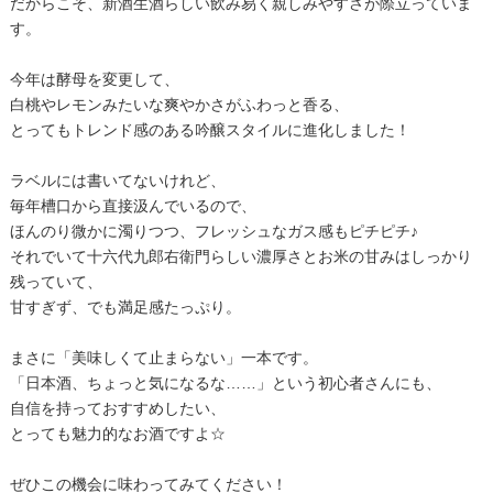
だからこそ、新酒生酒らしい飲み易く親しみやすさが際立っていま
す。
今年は酵母を変更して、
白桃やレモンみたいな爽やかさがふわっと香る、
とってもトレンド感のある吟醸スタイルに進化しました！
ラベルには書いてないけれど、
毎年槽口から直接汲んでいるので、
ほんのり微かに濁りつつ、フレッシュなガス感もピチピチ♪
それでいて十六代九郎右衛門らしい濃厚さとお米の甘みはしっかり
残っていて、
甘すぎず、でも満足感たっぷり。
まさに「美味しくて止まらない」一本です。
「日本酒、ちょっと気になるな……」という初心者さんにも、
自信を持っておすすめしたい、
とっても魅力的なお酒ですよ☆
ぜひこの機会に味わってみてください！