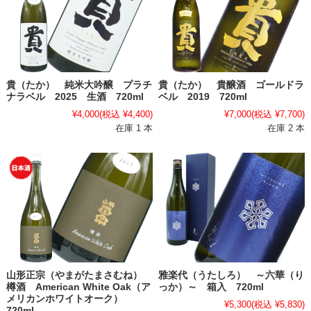
貴（たか） 純米大吟醸 プラチ
貴（たか） 貴醸酒 ゴールドラ
ナラベル 2025 生酒 720ml
ベル 2019 720ml
¥4,000
(税込 ¥4,400)
¥7,000
(税込 ¥7,700)
在庫 1 本
在庫 2 本
山形正宗（やまがたまさむね）
雅楽代（うたしろ） ～六華（り
樽酒 American White Oak（ア
っか）～ 箱入 720ml
メリカンホワイトオーク）
¥5,300
(税込 ¥5,830)
720ml