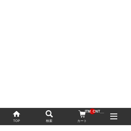
__ITM_CNT__
TOP
検索
カート
配送・送料について