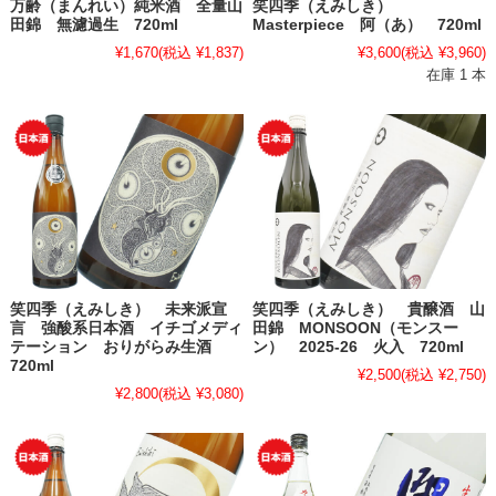
万齢（まんれい）純米酒 全量山
笑四季（えみしき）
田錦 無濾過生 720ml
Masterpiece 阿（あ） 720ml
¥1,670
(税込 ¥1,837)
¥3,600
(税込 ¥3,960)
在庫 1 本
笑四季（えみしき） 未来派宣
笑四季（えみしき） 貴醸酒 山
言 強酸系日本酒 イチゴメディ
田錦 MONSOON（モンスー
テーション おりがらみ生酒
ン） 2025-26 火入 720ml
720ml
¥2,500
(税込 ¥2,750)
¥2,800
(税込 ¥3,080)