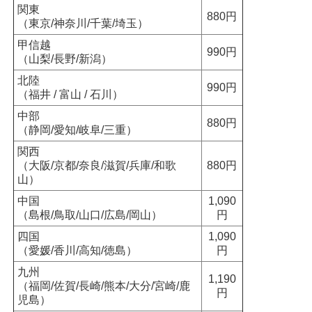
関東
880円
（東京/神奈川/千葉/埼玉）
甲信越
990円
（山梨/長野/新潟）
北陸
990円
（福井 / 富山 / 石川）
中部
880円
（静岡/愛知/岐阜/三重）
関西
（大阪/京都/奈良/滋賀/兵庫/和歌
880円
山）
中国
1,090
（島根/鳥取/山口/広島/岡山）
円
四国
1,090
（愛媛/香川/高知/徳島）
円
九州
1,190
（福岡/佐賀/長崎/熊本/大分/宮崎/鹿
円
児島）