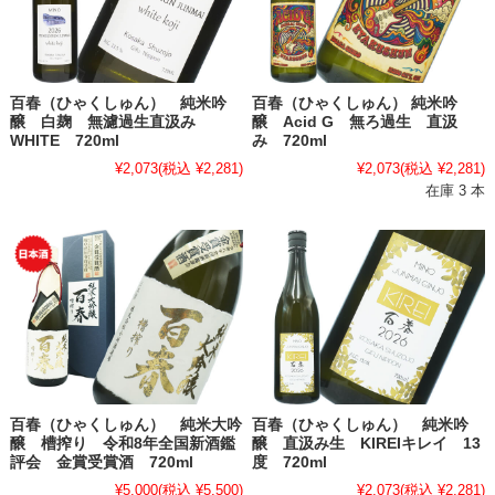
百春（ひゃくしゅん） 純米吟
百春（ひゃくしゅん） 純米吟
醸 白麹 無濾過生直汲み
醸 Acid G 無ろ過生 直汲
WHITE 720ml
み 720ml
¥2,073
(税込 ¥2,281)
¥2,073
(税込 ¥2,281)
在庫 3 本
百春（ひゃくしゅん） 純米大吟
百春（ひゃくしゅん） 純米吟
醸 槽搾り 令和8年全国新酒鑑
醸 直汲み生 KIREIキレイ 13
評会 金賞受賞酒 720ml
度 720ml
¥5,000
(税込 ¥5,500)
¥2,073
(税込 ¥2,281)