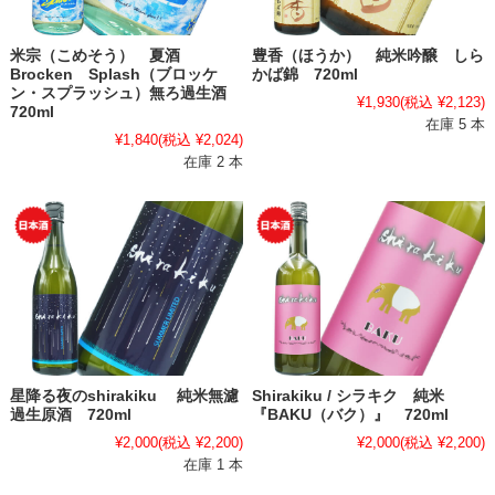
米宗（こめそう） 夏酒
豊香（ほうか） 純米吟醸 しら
Brocken Splash（ブロッケ
かば錦 720ml
ン・スプラッシュ）無ろ過生酒
¥1,930
(税込 ¥2,123)
720ml
在庫 5 本
¥1,840
(税込 ¥2,024)
在庫 2 本
星降る夜のshirakiku 純米無濾
Shirakiku / シラキク 純米
過生原酒 720ml
『BAKU（バク）』 720ml
¥2,000
(税込 ¥2,200)
¥2,000
(税込 ¥2,200)
在庫 1 本