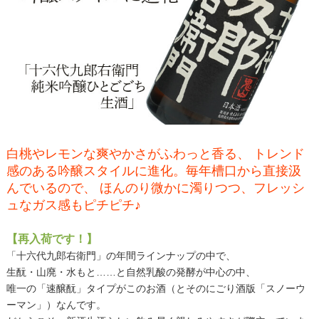
白桃やレモンな爽やかさがふわっと香る、 トレンド
感のある吟醸スタイルに進化。毎年槽口から直接汲
んでいるので、 ほんのり微かに濁りつつ、フレッシ
ュなガス感もピチピチ♪
【再入荷です！】
「十六代九郎右衛門」の年間ラインナップの中で、
生酛・山廃・水もと……と自然乳酸の発酵が中心の中、
唯一の「速醸酛」タイプがこのお酒（とそのにごり酒版「スノーウ
ーマン」）なんです。