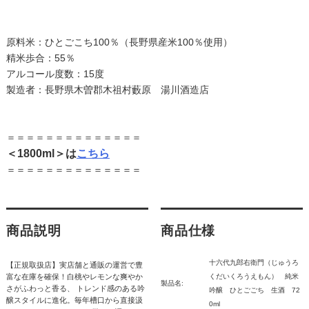
原料米：ひとごこち100％（長野県産米100％使用）
精米歩合：55％
アルコール度数：15度
製造者：長野県木曽郡木祖村藪原 湯川酒造店
＝＝＝＝＝＝＝＝＝＝＝＝＝＝
＜1800ml＞は
こちら
＝＝＝＝＝＝＝＝＝＝＝＝＝＝
商品説明
商品仕様
十六代九郎右衛門（じゅうろ
【正規取扱店】実店舗と通販の運営で豊
富な在庫を確保！白桃やレモンな爽やか
くだいくろうえもん） 純米
製品名:
さがふわっと香る、 トレンド感のある吟
吟醸 ひとごごち 生酒 72
醸スタイルに進化。毎年槽口から直接汲
0ml