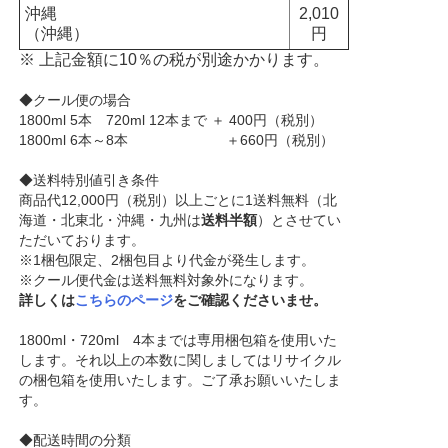
沖縄
2,010
（沖縄）
円
※ 上記金額に10％の税が別途かかります。
◆クール便の場合
1800ml 5本 720ml 12本まで ＋ 400円（税別）
1800ml 6本～8本 ＋660円（税別）
◆送料特別値引き条件
商品代12,000円（税別）以上ごとに1送料無料（北
海道・北東北・沖縄・九州は
送料半額
）とさせてい
ただいております。
※1梱包限定、2梱包目より代金が発生します。
※クール便代金は送料無料対象外になります。
詳しくは
こちらのページ
をご確認くださいませ。
1800ml・720ml 4本までは専用梱包箱を使用いた
します。それ以上の本数に関しましてはリサイクル
の梱包箱を使用いたします。ご了承お願いいたしま
す。
◆配送時間の分類