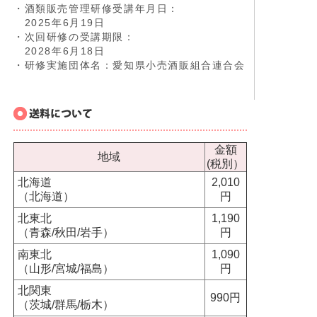
・酒類販売管理研修受講年月日：
2025年6月19日
・次回研修の受講期限：
2028年6月18日
・研修実施団体名：愛知県小売酒販組合連合会
金額
地域
(税別）
北海道
2,010
（北海道）
円
北東北
1,190
（青森/秋田/岩手）
円
南東北
1,090
（山形/宮城/福島）
円
北関東
990円
（茨城/群馬/栃木）