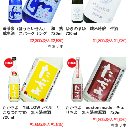
蓬莱泉（ほうらいせん） 和 熟
ゆきのまゆ 純米吟醸 生酒
成生酒 スパークリング 720ml
720ml
¥2,300
(税込 ¥2,530)
¥1,800
(税込 ¥1,980)
在庫 3 本
たかちよ YELLOWラベル と
たかちよ custom made チェ
こなつむすめ 無ろ過生酒
リちよ 無ろ過生原酒 720ml
720ml
¥1,800
(税込 ¥1,980)
¥1,650
(税込 ¥1,815)
在庫 3 本