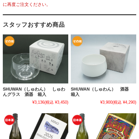
に再度ご注文ください。
スタッフおすすめ商品
SHUWAN（しゅわん） しゅわ
SHUWAN（しゅわん） 酒器
んグラス 酒器 箱入
箱入
¥3,136
(税込 ¥3,450)
¥3,900
(税込 ¥4,290)