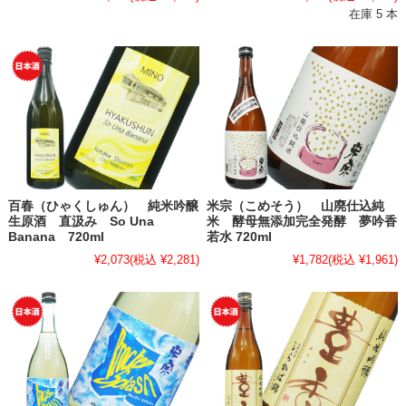
在庫 5 本
百春（ひゃくしゅん） 純米吟醸
米宗（こめそう） 山廃仕込純
生原酒 直汲み So Una
米 酵母無添加完全発酵 夢吟香
Banana 720ml
若水 720ml
¥2,073
(税込 ¥2,281)
¥1,782
(税込 ¥1,961)