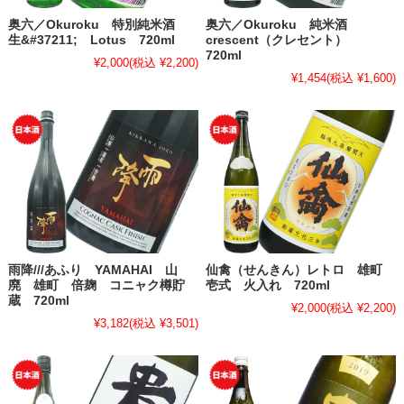
奥六／Okuroku 特別純米酒
奥六／Okuroku 純米酒
生&#37211; Lotus 720ml
crescent（クレセント）
720ml
¥2,000
(税込 ¥2,200)
¥1,454
(税込 ¥1,600)
雨降///あふり YAMAHAI 山
仙禽（せんきん）レトロ 雄町
廃 雄町 倍麹 コニャク樽貯
壱式 火入れ 720ml
蔵 720ml
¥2,000
(税込 ¥2,200)
¥3,182
(税込 ¥3,501)