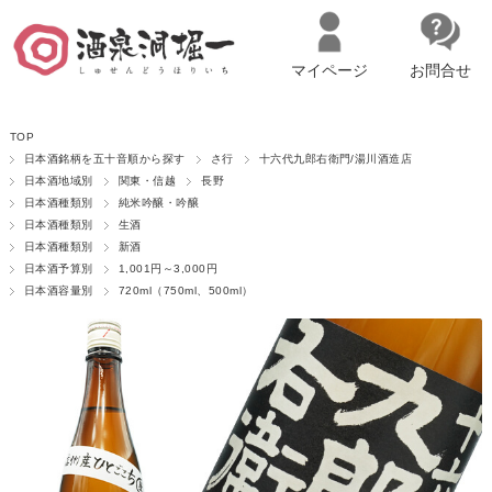
マイページ
お問合せ
__ITM_CNT__
名古屋市西区の「造り手の想いを伝える」日本酒・ワインセレクトショ
TOP
ップ
マイページへログイン
カートをみる
日本酒銘柄を五十音順から探す
さ行
十六代九郎右衛門/湯川酒造店
日本酒地域別
関東・信越
長野
日本酒種類別
純米吟醸・吟醸
日本酒種類別
生酒
日本酒種類別
新酒
日本酒予算別
1,001円～3,000円
日本酒容量別
720ml（750ml、500ml）