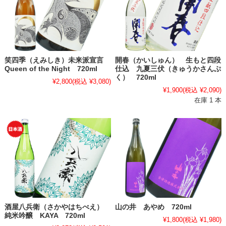
笑四季（えみしき）未来派宣言
開春（かいしゅん） 生もと四段
Queen of the Night 720ml
仕込 九夏三伏（きゅうかさんぷ
く） 720ml
¥2,800
(税込 ¥3,080)
¥1,900
(税込 ¥2,090)
在庫 1 本
酒屋八兵衛（さかやはちべえ）
山の井 あやめ 720ml
純米吟醸 KAYA 720ml
¥1,800
(税込 ¥1,980)