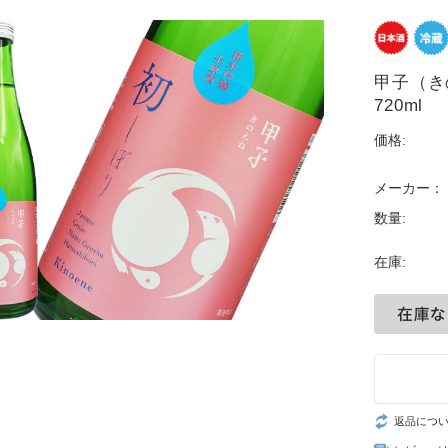
甲子（
720ml
価格:
メーカー：
数量:
在庫:
返品につ