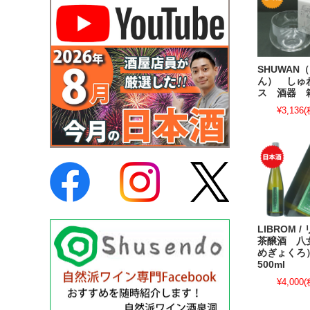
SHUWAN
ん） しゅ
ス 酒器 
¥3,136
(
LIBROM 
茶醸酒 八
めぎょく
500ml
¥4,000
(