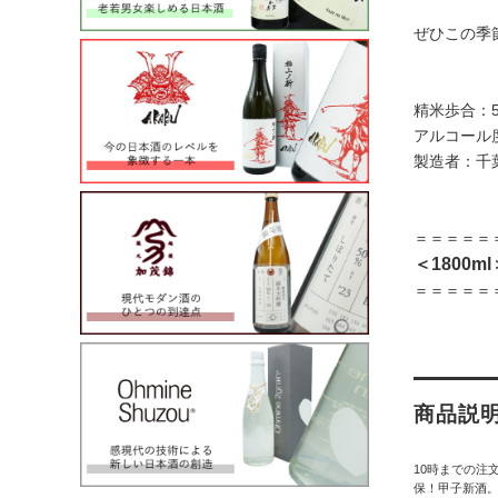
ぜひこの季
精米歩合：5
アルコール
製造者：千
＝＝＝＝＝
＜1800m
＝＝＝＝＝
商品説
10時までの注
保！甲子新酒