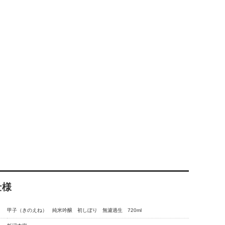
仕様
甲子（きのえね） 純米吟醸 初しぼり 無濾過生 720ml