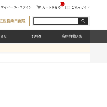
__ITM_CNT__
マイページへログイン
カートをみる
ご利用ガイド
短翌営業日配送
問合せ
予約酒
店頭抽選販売