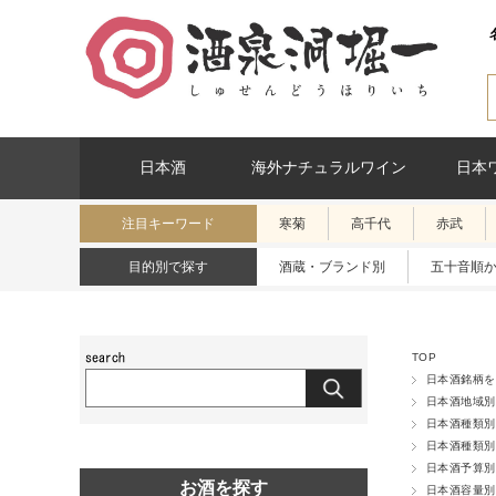
日本酒
海外ナチュラルワイン
日本
注目キーワード
寒菊
高千代
赤武
目的別で探す
酒蔵・ブランド別
五十音順
TOP
日本酒銘柄を
日本酒地域別
日本酒種類別
日本酒種類別
日本酒予算別
お酒を探す
日本酒容量別