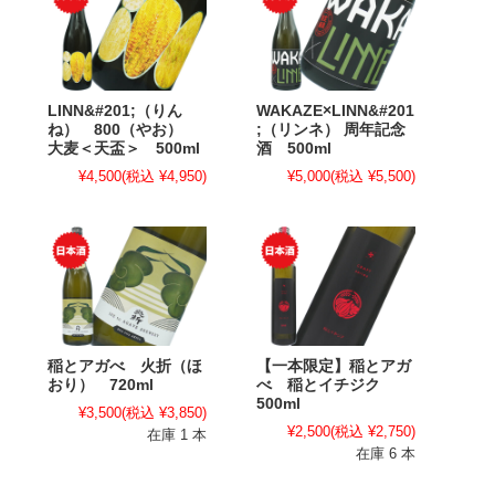
LINN&#201;（りん
WAKAZE×LINN&#201
ね） 800（やお）
;（リンネ） 周年記念
大麦＜天盃＞ 500ml
酒 500ml
¥4,500
(税込 ¥4,950)
¥5,000
(税込 ¥5,500)
稲とアガべ 火折（ほ
【一本限定】稲とアガ
おり） 720ml
べ 稲とイチジク
500ml
¥3,500
(税込 ¥3,850)
¥2,500
(税込 ¥2,750)
在庫 1 本
在庫 6 本