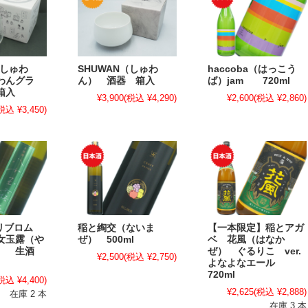
（しゅわ
SHUWAN（しゅわ
haccoba（はっこう
わんグラ
ん） 酒器 箱入
ば）jam 720ml
箱入
¥3,900
(税込 ¥4,290)
¥2,600
(税込 ¥2,860)
税込 ¥3,450)
/ リブロム
稲と綯交（ないま
【一本限定】稲とアガ
女玉露（や
ぜ） 500ml
ベ 花風（はなか
ろ） 生酒
ぜ） ぐるりこ ver.
¥2,500
(税込 ¥2,750)
よなよなエール
720ml
税込 ¥4,400)
¥2,625
(税込 ¥2,888)
在庫 2 本
在庫 3 本