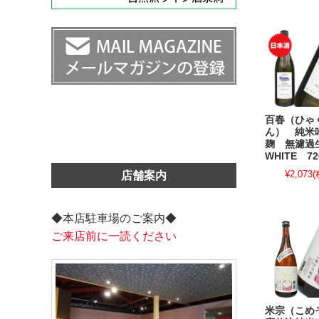
百春（ひゃ
ん） 純米
麹 無濾
WHITE 72
¥2,073
(
店舗案内
◆本店駐車場のご案内◆
ご来店前に一読ください
米宗（こめ