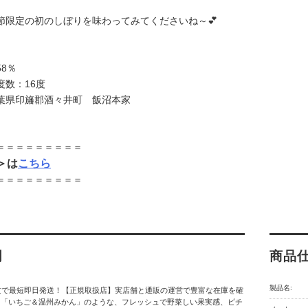
節限定の初のしぼりを味わってみてくださいね～💕
8％
度数：16度
葉県印旛郡酒々井町 飯沼本家
＝＝＝＝＝＝＝＝＝
l＞は
こちら
＝＝＝＝＝＝＝＝＝
明
商品
製品名:
文で最短即日発送！【正規取扱店】実店舗と通販の運営で豊富な在庫を確
。「いちご＆温州みかん」のような、フレッシュで野菜しい果実感、ピチ