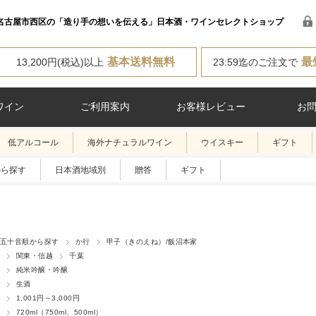
名古屋市西区の「造り手の想いを伝える」日本酒・ワインセレクトショップ
基本送料無料
最
13,200円(税込)以上
23:59迄のご注文で
ワイン
ご利用案内
お客様レビュー
お
低アルコール
海外ナチュラルワイン
ウイスキー
ギフト
から探す
日本酒地域別
贈答
ギフト
五十音順から探す
か行
甲子（きのえね）/飯沼本家
関東・信越
千葉
純米吟醸・吟醸
生酒
1,001円～3,000円
720ml（750ml、500ml）