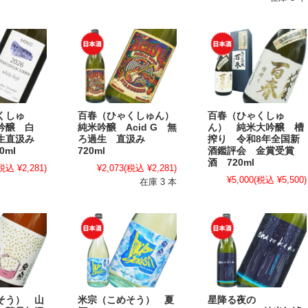
くしゅ
百春（ひゃくしゅん）
百春（ひゃくしゅ
吟醸 白
純米吟醸 Acid G 無
ん） 純米大吟醸 槽
過生直汲み
ろ過生 直汲み
搾り 令和8年全国新
0ml
720ml
酒鑑評会 金賞受賞
酒 720ml
税込 ¥2,281)
¥2,073
(税込 ¥2,281)
¥5,000
(税込 ¥5,500)
在庫 3 本
そう） 山
米宗（こめそう） 夏
星降る夜の