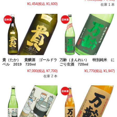
¥1,454
(税込 ¥1,600)
在庫 1 本
貴（たか） 貴醸酒 ゴールドラ
万齢（まんれい） 特別純米 に
ベル 2019 720ml
ごり生酒 720ml
¥7,000
(税込 ¥7,700)
¥1,770
(税込 ¥1,947)
在庫 2 本