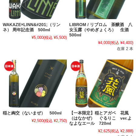
WAKAZE×LINN&#201;（リン
LIBROM / リブロム 茶醸酒 八
ネ） 周年記念酒 500ml
女玉露（やめぎょくろ） 生酒
500ml
¥5,000
(税込 ¥5,500)
¥4,000
(税込 ¥4,400)
在庫 2 本
稲と綯交（ないまぜ） 500ml
【一本限定】稲とアガベ 花風
（はなかぜ） ぐるりこ ver.よ
¥2,500
(税込 ¥2,750)
なよなエール 720ml
¥2,625
(税込 ¥2,888)