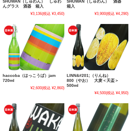
SHUWAN（しゅわん） しゅわ
SHUWAN（しゅわん） 酒器
んグラス 酒器 箱入
箱入
¥3,136
(税込 ¥3,450)
¥3,900
(税込 ¥4,290)
haccoba（はっこうば）jam
LINN&#201;（りんね）
720ml
800（やお） 大麦＜天盃＞
500ml
¥2,600
(税込 ¥2,860)
¥4,500
(税込 ¥4,950)