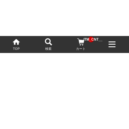
__ITM_CNT__
TOP
検索
カート
配送・送料について
お酒の鮮度を保つため、必要に応じてクール便で配送いたします。
基本送料無料
13,200円(税込)以上
※ネットでご購入されたお客様限定