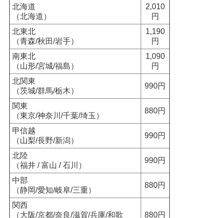
北海道
2,010
（北海道）
円
北東北
1,190
（青森/秋田/岩手）
円
南東北
1,090
（山形/宮城/福島）
円
北関東
990円
（茨城/群馬/栃木）
関東
880円
（東京/神奈川/千葉/埼玉）
甲信越
990円
（山梨/長野/新潟）
北陸
990円
（福井 / 富山 / 石川）
中部
880円
（静岡/愛知/岐阜/三重）
関西
（大阪/京都/奈良/滋賀/兵庫/和歌
880円