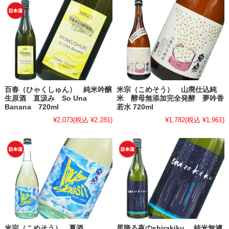
百春（ひゃくしゅん） 純米吟醸
米宗（こめそう） 山廃仕込純
生原酒 直汲み So Una
米 酵母無添加完全発酵 夢吟香
Banana 720ml
若水 720ml
¥2,073
(税込 ¥2,281)
¥1,782
(税込 ¥1,961)
米宗（こめそう） 夏酒
星降る夜のshirakiku 純米無濾