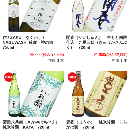
作 / ZAKU なぐわし /
開春（かいしゅん） 生もと四段
NAGUWASHI 鈴鹿・神の穂
仕込 九夏三伏（きゅうかさんぷ
750ml
く） 720ml
¥8,000
(税込 ¥8,800)
¥1,900
(税込 ¥2,090)
在庫 3 本
在庫 1 本
酒屋八兵衛（さかやはちべえ）
豊香（ほうか） 純米吟醸 しら
純米吟醸 KAYA 720ml
かば錦 720ml