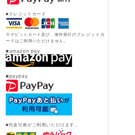
■クレジットカード
※
のクレジットカ
デビットカード及び、
海外発行
ード
はご利用いただけません。
■amazon pay
■paypay
■代金引換がご利用いただけます。