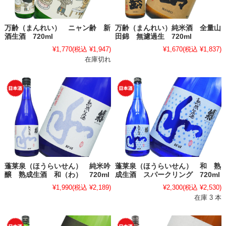
万齢（まんれい） ニャン齢 新
万齢（まんれい）純米酒 全量山
酒生酒 720ml
田錦 無濾過生 720ml
¥1,770
(税込 ¥1,947)
¥1,670
(税込 ¥1,837)
在庫切れ
蓬莱泉（ほうらいせん） 純米吟
蓬莱泉（ほうらいせん） 和 熟
醸 熟成生酒 和（わ） 720ml
成生酒 スパークリング 720ml
¥1,990
(税込 ¥2,189)
¥2,300
(税込 ¥2,530)
在庫 3 本