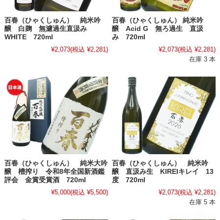
百春（ひゃくしゅん） 純米吟
百春（ひゃくしゅん） 純米吟
醸 白麹 無濾過生直汲み
醸 Acid G 無ろ過生 直汲
WHITE 720ml
み 720ml
¥2,073
(税込 ¥2,281)
¥2,073
(税込 ¥2,281)
在庫 3 本
百春（ひゃくしゅん） 純米大吟
百春（ひゃくしゅん） 純米吟
醸 槽搾り 令和8年全国新酒鑑
醸 直汲み生 KIREIキレイ 13
評会 金賞受賞酒 720ml
度 720ml
¥5,000
(税込 ¥5,500)
¥2,073
(税込 ¥2,281)
在庫 5 本