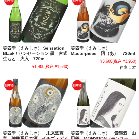
笑四季（えみしき） Sensation
笑四季（えみしき）
Black / センセーション 黒 古式
Masterpiece 阿（あ） 720ml
生もと 火入 720ml
¥3,600
(税込 ¥3,960)
¥1,400
(税込 ¥1,540)
在庫 1 本
笑四季（えみしき） 未来派宣
笑四季（えみしき） 貴醸酒 山
言 強酸系日本酒 イチゴメディ
田錦 MONSOON（モンスー