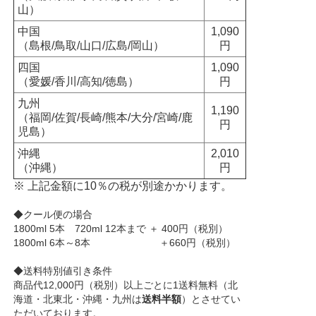
山）
中国
1,090
（島根/鳥取/山口/広島/岡山）
円
四国
1,090
（愛媛/香川/高知/徳島）
円
九州
1,190
（福岡/佐賀/長崎/熊本/大分/宮崎/鹿
円
児島）
沖縄
2,010
（沖縄）
円
※ 上記金額に10％の税が別途かかります。
◆クール便の場合
1800ml 5本 720ml 12本まで ＋ 400円（税別）
1800ml 6本～8本 ＋660円（税別）
◆送料特別値引き条件
商品代12,000円（税別）以上ごとに1送料無料（北
海道・北東北・沖縄・九州は
送料半額
）とさせてい
ただいております。