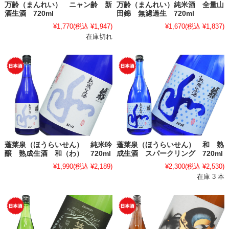
万齢（まんれい） ニャン齢 新
万齢（まんれい）純米酒 全量山
酒生酒 720ml
田錦 無濾過生 720ml
¥1,770
(税込 ¥1,947)
¥1,670
(税込 ¥1,837)
在庫切れ
蓬莱泉（ほうらいせん） 純米吟
蓬莱泉（ほうらいせん） 和 熟
醸 熟成生酒 和（わ） 720ml
成生酒 スパークリング 720ml
¥1,990
(税込 ¥2,189)
¥2,300
(税込 ¥2,530)
在庫 3 本