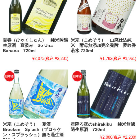
百春（ひゃくしゅん） 純米吟醸
米宗（こめそう） 山廃仕込純
生原酒 直汲み So Una
米 酵母無添加完全発酵 夢吟香
Banana 720ml
若水 720ml
¥2,073
(税込 ¥2,281)
¥1,782
(税込 ¥1,961)
米宗（こめそう） 夏酒
星降る夜のshirakiku 純米無濾
Brocken Splash（ブロッケ
過生原酒 720ml
ン・スプラッシュ）無ろ過生酒
¥2,000
(税込 ¥2,200)