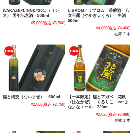
WAKAZE×LINN&#201;（リン
LIBROM / リブロム 茶醸酒 八
ネ） 周年記念酒 500ml
女玉露（やめぎょくろ） 生酒
500ml
¥5,000
(税込 ¥5,500)
¥4,000
(税込 ¥4,400)
在庫 2 本
稲と綯交（ないまぜ） 500ml
【一本限定】稲とアガベ 花風
（はなかぜ） ぐるりこ ver.よ
¥2,500
(税込 ¥2,750)
なよなエール 720ml
¥2,625
(税込 ¥2,888)
在庫 1 本