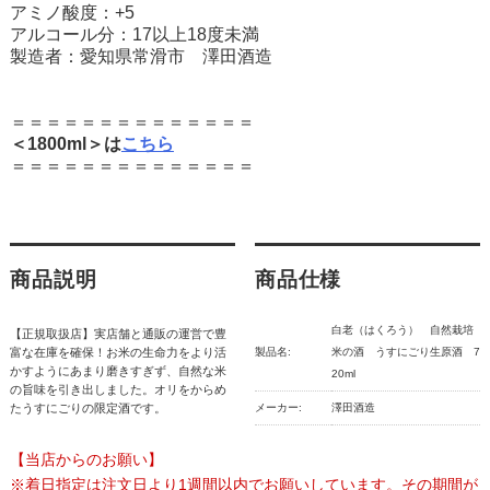
アミノ酸度：+5
アルコール分：17以上18度未満
製造者：愛知県常滑市 澤田酒造
＝＝＝＝＝＝＝＝＝＝＝＝＝＝
＜1800ml＞は
こちら
＝＝＝＝＝＝＝＝＝＝＝＝＝＝
商品説明
商品仕様
白老（はくろう） 自然栽培
【正規取扱店】実店舗と通販の運営で豊
富な在庫を確保！お米の生命力をより活
製品名:
米の酒 うすにごり生原酒 7
かすようにあまり磨きすぎず、自然な米
20ml
の旨味を引き出しました。オリをからめ
たうすにごりの限定酒です。
メーカー:
澤田酒造
【当店からのお願い】
※着日指定は注文日より1週間以内でお願いしています。その期間が