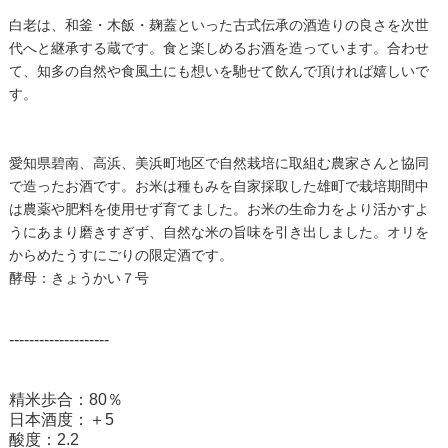
白老は、和釜・木飯・麹蓋といった古式伝承の酒造りの良さを次世
代へと継承する蔵です。食と楽しめるお酒を造っています。合わせ
て、知多の自然や食風土にも想いを馳せて飲んで頂ければ嬉しいで
す。
愛知県碧南、高浜、美浜町地区で自然栽培に取組む農家さんと協同
で造ったお酒です。お米は種もみを自家採取した雄町で栽培期間中
は農薬や肥料を使用せず育てました。お米の生命力をより活かすよ
うにあまり磨きすぎず、自然な米の旨味を引き出しました。オリを
からめたうすにごりの限定酒です。
酵母：きょうかい７号
--------------------
精米歩合：80％
日本酒度：＋5
酸度：2.2