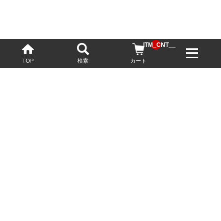
__ITM_CNT__
TOP
検索
カート
配送・送料について
お酒の鮮度を保つため、必要に応じてクール便で配送いたします。
基本送料無料
13,200円(税込)以上
※ネットでご購入されたお客様限定