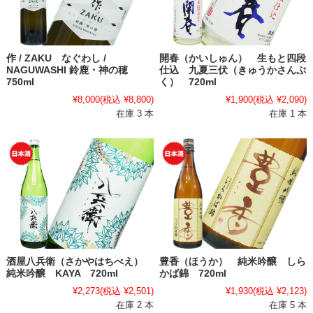
作 / ZAKU なぐわし /
開春（かいしゅん） 生もと四段
NAGUWASHI 鈴鹿・神の穂
仕込 九夏三伏（きゅうかさんぷ
750ml
く） 720ml
¥8,000
(税込 ¥8,800)
¥1,900
(税込 ¥2,090)
在庫 3 本
在庫 1 本
酒屋八兵衛（さかやはちべえ）
豊香（ほうか） 純米吟醸 しら
純米吟醸 KAYA 720ml
かば錦 720ml
¥2,273
(税込 ¥2,501)
¥1,930
(税込 ¥2,123)
在庫 2 本
在庫 5 本