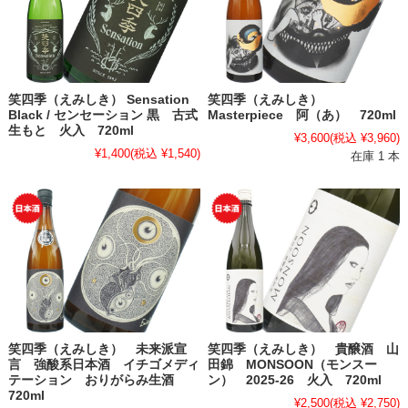
笑四季（えみしき） Sensation
笑四季（えみしき）
Black / センセーション 黒 古式
Masterpiece 阿（あ） 720ml
生もと 火入 720ml
¥3,600
(税込 ¥3,960)
¥1,400
(税込 ¥1,540)
在庫 1 本
笑四季（えみしき） 未来派宣
笑四季（えみしき） 貴醸酒 山
言 強酸系日本酒 イチゴメディ
田錦 MONSOON（モンスー
テーション おりがらみ生酒
ン） 2025-26 火入 720ml
720ml
¥2,500
(税込 ¥2,750)