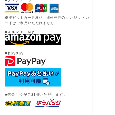
※
のクレジットカ
デビットカード及び、
海外発行
ード
はご利用いただけません。
■amazon pay
■paypay
■代金引換がご利用いただけます。