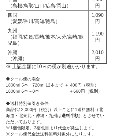
（島根/鳥取/山口/広島/岡山）
円
四国
1,090
（愛媛/香川/高知/徳島）
円
九州
1,190
（福岡/佐賀/長崎/熊本/大分/宮崎/鹿
円
児島）
沖縄
2,010
（沖縄）
円
※ 上記金額に10％の税が別途かかります。
◆クール便の場合
1800ml 5本 720ml 12本まで ＋ 400円（税別）
1800ml 6本～8本 ＋660円（税別）
◆送料特別値引き条件
商品代12,000円（税別）以上ごとに1送料無料（北
海道・北東北・沖縄・九州は
送料半額
）とさせてい
ただいております。
※1梱包限定、2梱包目より代金が発生します。
※クール便代金は送料無料対象外になります。