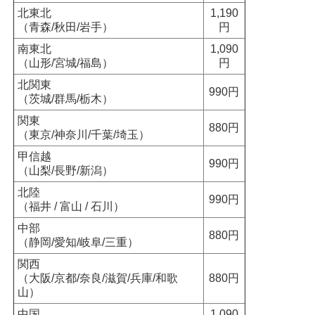
北東北
1,190
（青森/秋田/岩手）
円
南東北
1,090
（山形/宮城/福島）
円
北関東
990円
（茨城/群馬/栃木）
関東
880円
（東京/神奈川/千葉/埼玉）
甲信越
990円
（山梨/長野/新潟）
北陸
990円
（福井 / 富山 / 石川）
中部
880円
（静岡/愛知/岐阜/三重）
関西
（大阪/京都/奈良/滋賀/兵庫/和歌
880円
山）
中国
1,090