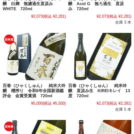
醸 白麹 無濾過生直汲み
醸 Acid G 無ろ過生 直汲
WHITE 720ml
み 720ml
¥2,073
(税込 ¥2,281)
¥2,073
(税込 ¥2,281)
在庫 3 本
百春（ひゃくしゅん） 純米大吟
百春（ひゃくしゅん） 純米吟
醸 槽搾り 令和8年全国新酒鑑
醸 直汲み生 KIREIキレイ 13
評会 金賞受賞酒 720ml
度 720ml
¥5,000
(税込 ¥5,500)
¥2,073
(税込 ¥2,281)
在庫 5 本