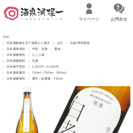
マイページ
お問合せ
__ITM_CNT__
名古屋市西区の「造り手の想いを伝える」日本酒・ワインセレクトショ
TOP
ップ
マイページへログイン
カートをみる
日本酒銘柄を五十音順から探す
は行
白老/澤田酒造
日本酒地域別
中部・北陸
愛知
日本酒種類別
にごり酒
日本酒種類別
生酒
日本酒予算別
1,001円～3,000円
日本酒容量別
720ml（750ml、500ml）
日本酒種類別
通年／定番酒：720ml