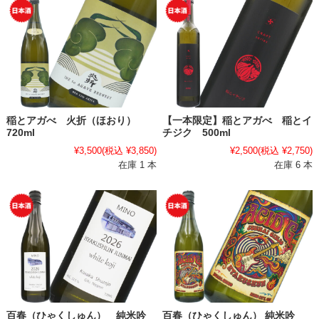
稲とアガべ 火折（ほおり）
【一本限定】稲とアガべ 稲とイ
720ml
チジク 500ml
¥3,500
(税込 ¥3,850)
¥2,500
(税込 ¥2,750)
在庫 1 本
在庫 6 本
百春（ひゃくしゅん） 純米吟
百春（ひゃくしゅん） 純米吟