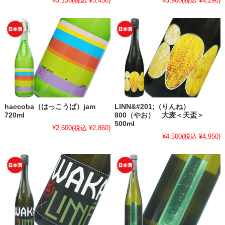
¥3,136
(税込 ¥3,450)
¥3,900
(税込 ¥4,290)
haccoba（はっこうば）jam
LINN&#201;（りんね）
720ml
800（やお） 大麦＜天盃＞
500ml
¥2,600
(税込 ¥2,860)
¥4,500
(税込 ¥4,950)