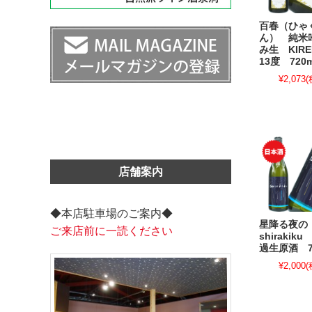
百春（ひゃ
ん） 純米
み生 KIR
13度 720m
¥2,073
(
店舗案内
◆本店駐車場のご案内◆
星降る夜の
ご来店前に一読ください
shiraki
過生原酒 7
¥2,000
(