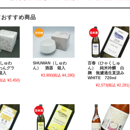
フおすすめ商品
（しゅわ
SHUWAN（しゅわ
百春（ひゃくしゅ
わんグラ
ん） 酒器 箱入
ん） 純米吟醸 白
箱入
麹 無濾過生直汲み
¥3,900
(税込 ¥4,290)
WHITE 720ml
税込 ¥3,450)
¥2,073
(税込 ¥2,281)