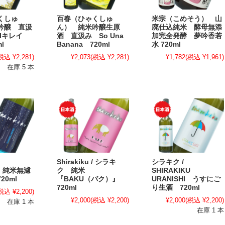
くしゅ
百春（ひゃくしゅ
米宗（こめそう） 山
吟醸 直汲
ん） 純米吟醸生原
廃仕込純米 酵母無添
EIキレイ
酒 直汲み So Una
加完全発酵 夢吟香若
l
Banana 720ml
水 720ml
税込 ¥2,281)
¥2,073
(税込 ¥2,281)
¥1,782
(税込 ¥1,961)
在庫 5 本
Shirakiku / シラキ
シラキク /
ku 純米無濾
ク 純米
SHIRAKIKU
20ml
『BAKU（バク）』
URANISHI うすにご
720ml
り生酒 720ml
税込 ¥2,200)
¥2,000
(税込 ¥2,200)
¥2,000
(税込 ¥2,200)
在庫 1 本
在庫 1 本