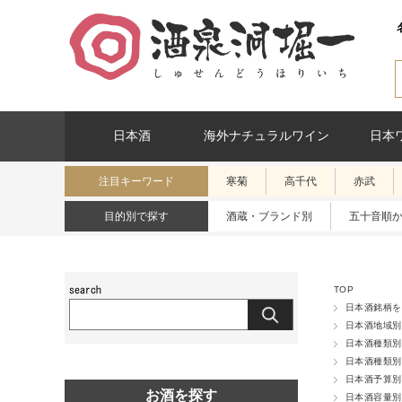
日本酒
海外ナチュラルワイン
日本
注目キーワード
寒菊
高千代
赤武
目的別で探す
酒蔵・ブランド別
五十音順
TOP
日本酒銘柄を
日本酒地域別
日本酒種類別
日本酒種類別
日本酒予算別
お酒を探す
日本酒容量別