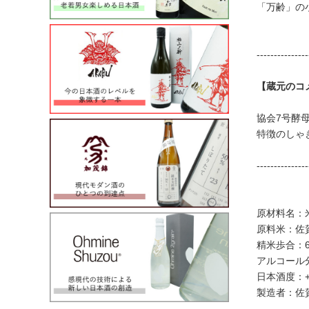
「万齢」の
---------------
【蔵元のコ
協会7号酵
特徴のしゃ
---------------
原材料名：
原料米：佐
精米歩合：6
アルコール
日本酒度：+
製造者：佐