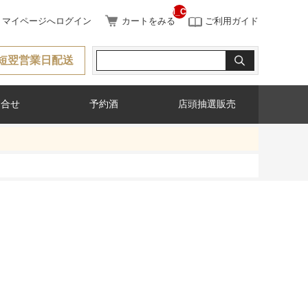
__ITM_CNT__
マイページへログイン
カートをみる
ご利用ガイド
短翌営業日配送
問合せ
予約酒
店頭抽選販売