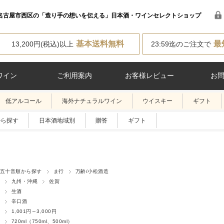
名古屋市西区の「造り手の想いを伝える」日本酒・ワインセレクトショップ
基本送料無料
最
13,200円(税込)以上
23:59迄のご注文で
ワイン
ご利用案内
お客様レビュー
お
低アルコール
海外ナチュラルワイン
ウイスキー
ギフト
から探す
日本酒地域別
贈答
ギフト
五十音順から探す
ま行
万齢/小松酒造
九州・沖縄
佐賀
生酒
辛口酒
1,001円～3,000円
720ml（750ml、500ml）