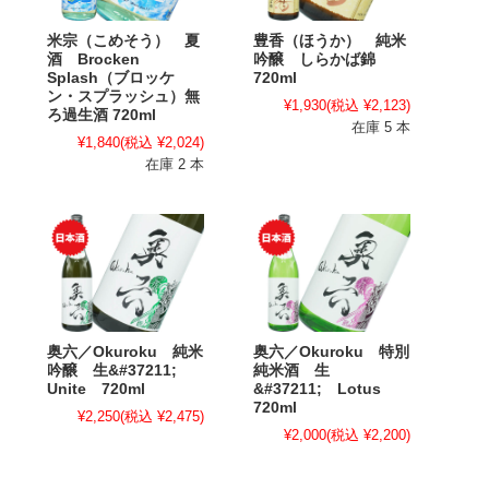
米宗（こめそう） 夏
豊香（ほうか） 純米
酒 Brocken
吟醸 しらかば錦
Splash（ブロッケ
720ml
ン・スプラッシュ）無
¥1,930
(税込 ¥2,123)
ろ過生酒 720ml
在庫 5 本
¥1,840
(税込 ¥2,024)
在庫 2 本
奥六／Okuroku 純米
奥六／Okuroku 特別
吟醸 生&#37211;
純米酒 生
Unite 720ml
&#37211; Lotus
720ml
¥2,250
(税込 ¥2,475)
¥2,000
(税込 ¥2,200)