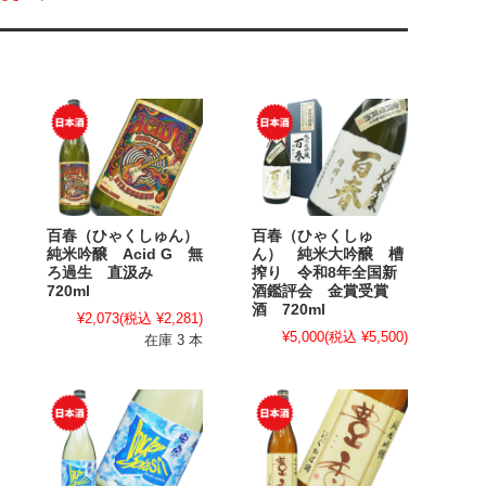
百春（ひゃくしゅん）
百春（ひゃくしゅ
純米吟醸 Acid G 無
ん） 純米大吟醸 槽
ろ過生 直汲み
搾り 令和8年全国新
720ml
酒鑑評会 金賞受賞
酒 720ml
¥2,073
(税込 ¥2,281)
¥5,000
(税込 ¥5,500)
在庫 3 本