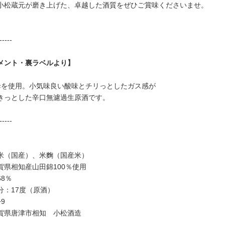
小松蔵元が磨き上げた、卓越した酒質をぜひご賞味くださいませ。
-----
メント・裏ラベルより】
母を使用。小気味良い酸味とチリっとしたガス感が
きっとした辛口無濾過生原酒です。
-----
米（国産）、米麴（国産米）
賀県相知産山田錦100％使用
8％
分：17度（原酒）
9
賀県唐津市相知 小松酒造