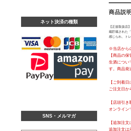
商品説
ネット決済の種類
【正規取扱店
蔵貯蔵された「
感じられ、ト
※当店から
【商品の保
生酒につい
す。商品発
【ご到着日
ご注文日か
【店頭引き
オンライン
SNS・メルマガ
【追加注文
追加注文は