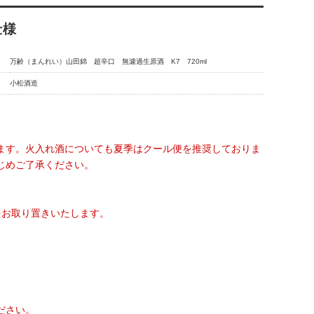
仕様
万齢（まんれい）山田錦 超辛口 無濾過生原酒 K7 720ml
小松酒造
ます。火入れ酒についても夏季はクール便を推奨しておりま
じめご了承ください。
をお取り置きいたします。
ださい。