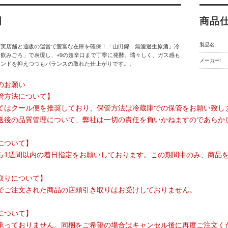
明
商品
製品名:
】実店舗と通販の運営で豊富な在庫を確保！「山田錦 無濾過生原酒」冷
飲みごろ」で表現し、+9の超辛口まで丁寧に発酵。瑞々しく、ガス感も
メーカー:
レンドを抑えつつもバランスの取れた仕上がりです。。
のお願い
管方法について】
てはクール便を推奨しており、保管方法は冷蔵庫での保管をお願い致し
送後の品質管理について、弊社は一切の責任を負いかねますのであらか
について】
ら1週間以内の着日指定をお願いしております。この期間中のみ、商品
取りについて】
でご注文された商品の店頭引き取りはお受けしておりません。
について】
承っておりません。同梱をご希望の場合はキャンセル後に再度ご注文く