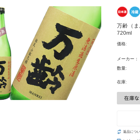
万齢（ま
720ml
価格:
メーカー：
数量:
在庫:
返品につ