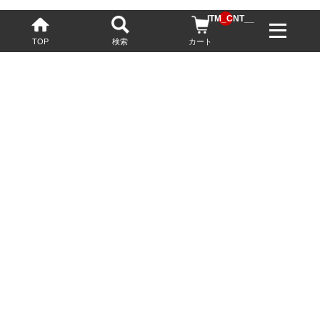
__ITM_CNT__
TOP
検索
カート
配送・送料について
お酒の鮮度を保つため、必要に応じてクール便で配送いたします。
基本送料無料
13,200円(税込)以上
※ネットでご購入されたお客様限定
最短翌営業日配送
23:59迄のご注文で