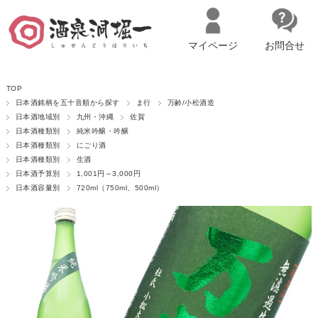
マイページ
お問合せ
__ITM_CNT__
名古屋市西区の「造り手の想いを伝える」日本酒・ワインセレクトショ
TOP
ップ
マイページへログイン
カートをみる
日本酒銘柄を五十音順から探す
ま行
万齢/小松酒造
日本酒地域別
九州・沖縄
佐賀
日本酒種類別
純米吟醸・吟醸
日本酒種類別
にごり酒
日本酒種類別
生酒
日本酒予算別
1,001円～3,000円
日本酒容量別
720ml（750ml、500ml）