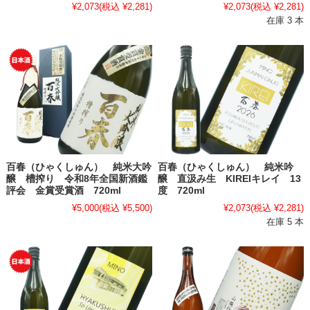
¥2,073
(税込 ¥2,281)
¥2,073
(税込 ¥2,281)
在庫 3 本
百春（ひゃくしゅん） 純米大吟
百春（ひゃくしゅん） 純米吟
醸 槽搾り 令和8年全国新酒鑑
醸 直汲み生 KIREIキレイ 13
評会 金賞受賞酒 720ml
度 720ml
¥5,000
(税込 ¥5,500)
¥2,073
(税込 ¥2,281)
在庫 5 本