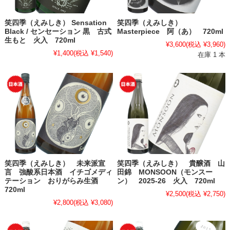
笑四季（えみしき） Sensation
笑四季（えみしき）
Black / センセーション 黒 古式
Masterpiece 阿（あ） 720ml
生もと 火入 720ml
¥3,600
(税込 ¥3,960)
¥1,400
(税込 ¥1,540)
在庫 1 本
笑四季（えみしき） 未来派宣
笑四季（えみしき） 貴醸酒 山
言 強酸系日本酒 イチゴメディ
田錦 MONSOON（モンスー
テーション おりがらみ生酒
ン） 2025-26 火入 720ml
720ml
¥2,500
(税込 ¥2,750)
¥2,800
(税込 ¥3,080)