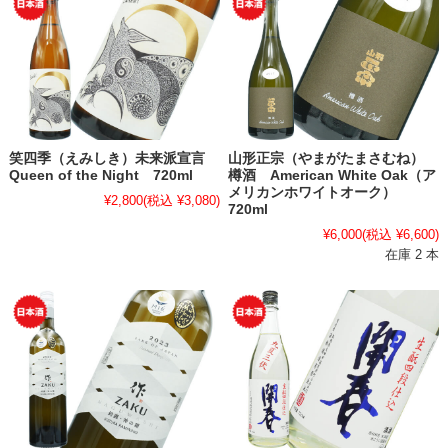
笑四季（えみしき）未来派宣言
山形正宗（やまがたまさむね）
Queen of the Night 720ml
樽酒 American White Oak（ア
メリカンホワイトオーク）
¥2,800
(税込 ¥3,080)
720ml
¥6,000
(税込 ¥6,600)
在庫 2 本