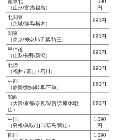
南東北
1,090
（山形/宮城/福島）
円
北関東
990円
（茨城/群馬/栃木）
関東
880円
（東京/神奈川/千葉/埼玉）
甲信越
990円
（山梨/長野/新潟）
北陸
990円
（福井 / 富山 / 石川）
中部
880円
（静岡/愛知/岐阜/三重）
関西
（大阪/京都/奈良/滋賀/兵庫/和歌
880円
山）
中国
1,090
（島根/鳥取/山口/広島/岡山）
円
四国
1,090