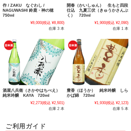
作 / ZAKU なぐわし /
開春（かいしゅん） 生もと四段
NAGUWASHI 鈴鹿・神の穂
仕込 九夏三伏（きゅうかさんぷ
750ml
く） 720ml
¥8,000
(税込 ¥8,800)
¥1,900
(税込 ¥2,090)
在庫 3 本
在庫 1 本
酒屋八兵衛（さかやはちべえ）
豊香（ほうか） 純米吟醸 しら
純米吟醸 KAYA 720ml
かば錦 720ml
¥2,273
(税込 ¥2,501)
¥1,930
(税込 ¥2,123)
在庫 2 本
在庫 5 本
ご利用ガイド