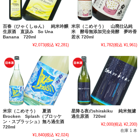
百春（ひゃくしゅん） 純米吟醸
米宗（こめそう） 山廃仕込純
生原酒 直汲み So Una
米 酵母無添加完全発酵 夢吟香
Banana 720ml
若水 720ml
¥2,073
(税込 ¥2,281)
¥1,782
(税込 ¥1,961)
米宗（こめそう） 夏酒
星降る夜のshirakiku 純米無濾
Brocken Splash（ブロッケ
過生原酒 720ml
ン・スプラッシュ）無ろ過生酒
¥2,000
(税込 ¥2,200)
720ml
在庫 1 本
¥1,840
(税込 ¥2,024)