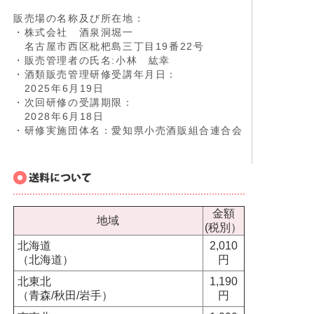
販売場の名称及び所在地：
・株式会社 酒泉洞堀一
名古屋市西区枇杷島三丁目19番22号
・販売管理者の氏名:小林 紘幸
・酒類販売管理研修受講年月日：
2025年6月19日
・次回研修の受講期限：
2028年6月18日
・研修実施団体名：愛知県小売酒販組合連合会
金額
地域
(税別）
北海道
2,010
（北海道）
円
北東北
1,190
（青森/秋田/岩手）
円