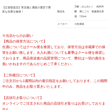
万齢（まんれい） 純米吟
【正規取扱店】実店舗と通販の運営で豊
富な在庫を確保！
製品名:
醸 薄にごり 無濾過生原
酒 720ml
メーカー:
小松酒造
※当店からのお願い
【商品の保管方法について】
生酒についてはクール便を推奨しており、保管方法は冷蔵庫での保
管をお願い致します。火入れ酒についても夏季はクール便を推奨し
ております。商品発送後の品質管理について、弊社は一切の責任を
負いかねますのであらかじめご了承ください。
【ご到着日について】
ご注文日から1週間以内の着日指定をお願いしております。この期間
中のみ、商品をお取り置きいたします。
【店頭引き取りについて】
オンラインでご注文された商品の店頭引き取りはお受けしておりま
せん。