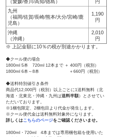
（愛媛/香川/高知/徳島）
円
九州
1,190
（福岡/佐賀/長崎/熊本/大分/宮崎/鹿
円
児島）
沖縄
2,010
（沖縄）
円
※ 上記金額に10％の税が別途かかります。
◆クール便の場合
1800ml 5本 720ml 12本まで ＋ 400円（税別）
1800ml 6本～8本 ＋660円（税別）
◆送料特別値引き条件
商品代12,000円（税別）以上ごとに1送料無料（北
海道・北東北・沖縄・九州は
送料半額
）とさせてい
ただいております。
※1梱包限定、2梱包目より代金が発生します。
※クール便代金は送料無料対象外になります。
詳しくは
こちらのページ
をご確認くださいませ。
1800ml・720ml 4本までは専用梱包箱を使用いた