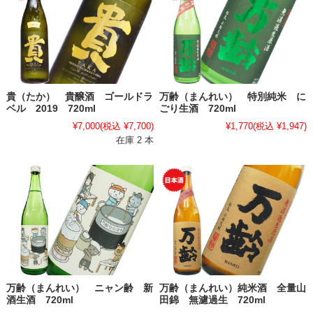
貴（たか） 貴醸酒 ゴールドラ
万齢（まんれい） 特別純米 に
ベル 2019 720ml
ごり生酒 720ml
¥7,000
(税込 ¥7,700)
¥1,770
(税込 ¥1,947)
在庫 2 本
万齢（まんれい） ニャン齢 新
万齢（まんれい）純米酒 全量山
酒生酒 720ml
田錦 無濾過生 720ml