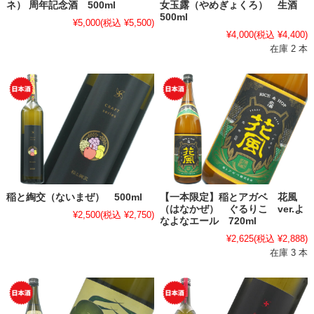
ネ） 周年記念酒 500ml
女玉露（やめぎょくろ） 生酒
500ml
¥5,000
(税込 ¥5,500)
¥4,000
(税込 ¥4,400)
在庫 2 本
稲と綯交（ないまぜ） 500ml
【一本限定】稲とアガベ 花風
（はなかぜ） ぐるりこ ver.よ
¥2,500
(税込 ¥2,750)
なよなエール 720ml
¥2,625
(税込 ¥2,888)
在庫 3 本