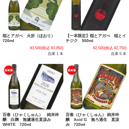
稲とアガべ 火折（ほおり）
【一本限定】稲とアガべ 稲とイ
720ml
チジク 500ml
¥3,500
(税込 ¥3,850)
¥2,500
(税込 ¥2,750)
在庫 1 本
在庫 6 本
百春（ひゃくしゅん） 純米吟
百春（ひゃくしゅん） 純米吟
醸 白麹 無濾過生直汲み
醸 Acid G 無ろ過生 直汲
WHITE 720ml
み 720ml