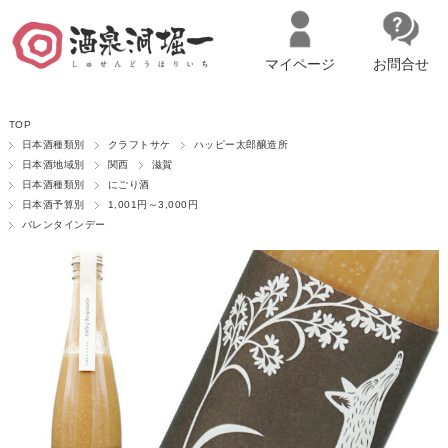
マイページ
お問合せ
__ITM_CNT__
名古屋市西区の「造り手の想いを伝える」日本酒・ワインセレクトショ
TOP
ップ
マイページへログイン
カートをみる
日本酒種類別
クラフトサケ
ハッピー太郎醸造所
日本酒地域別
関西
滋賀
日本酒種類別
にごり酒
日本酒予算別
1,001円～3,000円
バレンタインデー