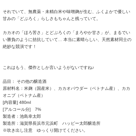
それでいて、無農薬・未精白米や味噌麹が生む、ふくよかで優しい
甘みの「どぶろく」らしさもちゃんと残っていて。
カカオの「ほろ苦さ」とどぶろくの「まろやか甘さ」が、まるでい
い勝負のように拮抗していて… 本当に素晴らしい、天然素材同士の
絶妙な競演です！
これはもう、傑作としか言いようがないですね♪
品目： その他の醸造酒
原材料名：米麹（国産米）、カカオパウダー（ベトナム産）、カカ
オニブ（ベトナム産）
[内容量] 480ml
[アルコール分] 7%
製造者：池島幸太郎
製造所：滋賀県長浜市元浜町 ハッピー太郎醸造所
※吹き出し注意 ゆっくり開けてください。