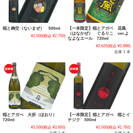
稲と綯交（ないまぜ） 500ml
【一本限定】稲とアガベ 花風
（はなかぜ） ぐるりこ ver.よ
¥2,500
(税込 ¥2,750)
なよなエール 720ml
¥2,625
(税込 ¥2,888)
在庫 1 本
稲とアガべ 火折（ほおり）
【一本限定】稲とアガべ 稲とイ
720ml
チジク 500ml
¥3,500
(税込 ¥3,850)
¥2,500
(税込 ¥2,750)