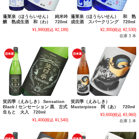
蓬莱泉（ほうらいせん） 純米吟
蓬莱泉（ほうらいせん） 和 熟
醸 熟成生酒 和（わ） 720ml
成生酒 スパークリング 720ml
¥1,990
(税込 ¥2,189)
¥2,300
(税込 ¥2,530)
在庫 3 本
笑四季（えみしき） Sensation
笑四季（えみしき）
Black / センセーション 黒 古式
Masterpiece 阿（あ） 720ml
生もと 火入 720ml
¥3,600
(税込 ¥3,960)
¥1,400
(税込 ¥1,540)
在庫 1 本