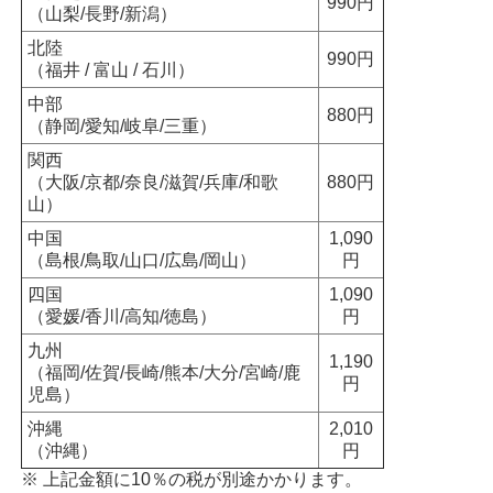
990円
（山梨/長野/新潟）
北陸
990円
（福井 / 富山 / 石川）
中部
880円
（静岡/愛知/岐阜/三重）
関西
（大阪/京都/奈良/滋賀/兵庫/和歌
880円
山）
中国
1,090
（島根/鳥取/山口/広島/岡山）
円
四国
1,090
（愛媛/香川/高知/徳島）
円
九州
1,190
（福岡/佐賀/長崎/熊本/大分/宮崎/鹿
円
児島）
沖縄
2,010
（沖縄）
円
※ 上記金額に10％の税が別途かかります。