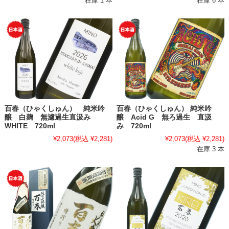
在庫 1 本
在庫 6 本
百春（ひゃくしゅん） 純米吟
百春（ひゃくしゅん） 純米吟
醸 白麹 無濾過生直汲み
醸 Acid G 無ろ過生 直汲
WHITE 720ml
み 720ml
¥2,073
(税込 ¥2,281)
¥2,073
(税込 ¥2,281)
在庫 3 本