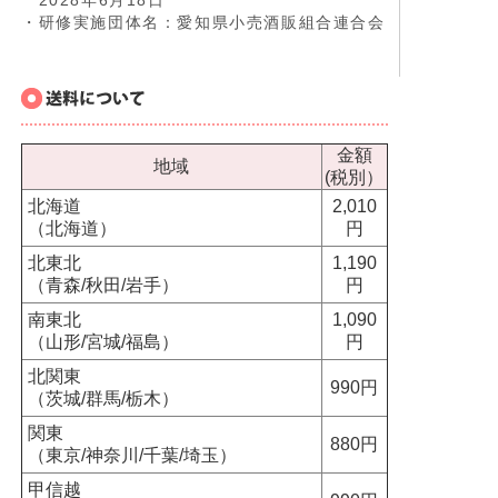
2028年6月18日
・研修実施団体名：愛知県小売酒販組合連合会
金額
地域
(税別）
北海道
2,010
（北海道）
円
北東北
1,190
（青森/秋田/岩手）
円
南東北
1,090
（山形/宮城/福島）
円
北関東
990円
（茨城/群馬/栃木）
関東
880円
（東京/神奈川/千葉/埼玉）
甲信越