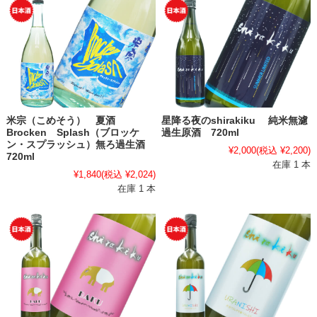
米宗（こめそう） 夏酒
星降る夜のshirakiku 純米無濾
Brocken Splash（ブロッケ
過生原酒 720ml
ン・スプラッシュ）無ろ過生酒
¥2,000
(税込 ¥2,200)
720ml
在庫 1 本
¥1,840
(税込 ¥2,024)
在庫 1 本