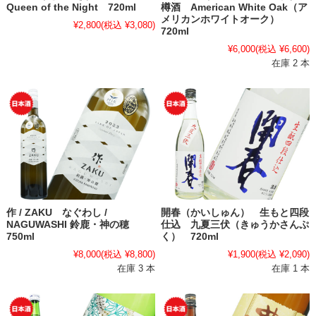
Queen of the Night 720ml
樽酒 American White Oak（ア
メリカンホワイトオーク）
¥2,800
(税込 ¥3,080)
720ml
¥6,000
(税込 ¥6,600)
在庫 2 本
作 / ZAKU なぐわし /
開春（かいしゅん） 生もと四段
NAGUWASHI 鈴鹿・神の穂
仕込 九夏三伏（きゅうかさんぷ
750ml
く） 720ml
¥8,000
(税込 ¥8,800)
¥1,900
(税込 ¥2,090)
在庫 3 本
在庫 1 本