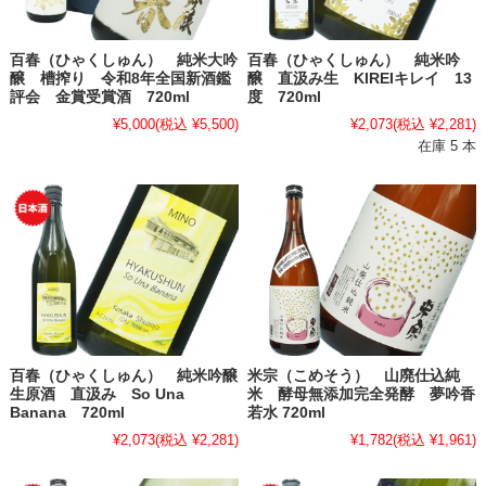
百春（ひゃくしゅん） 純米大吟
百春（ひゃくしゅん） 純米吟
醸 槽搾り 令和8年全国新酒鑑
醸 直汲み生 KIREIキレイ 13
評会 金賞受賞酒 720ml
度 720ml
¥5,000
(税込 ¥5,500)
¥2,073
(税込 ¥2,281)
在庫 5 本
百春（ひゃくしゅん） 純米吟醸
米宗（こめそう） 山廃仕込純
生原酒 直汲み So Una
米 酵母無添加完全発酵 夢吟香
Banana 720ml
若水 720ml
¥2,073
(税込 ¥2,281)
¥1,782
(税込 ¥1,961)