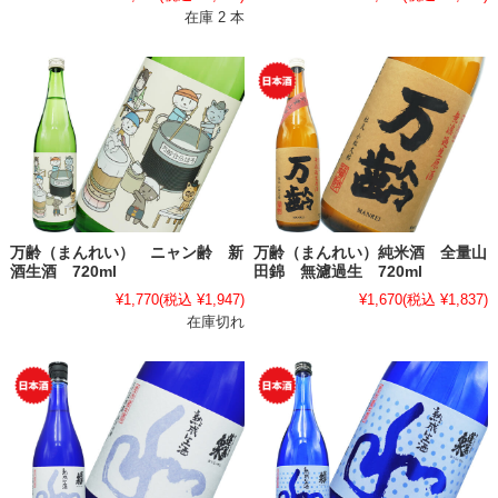
在庫 2 本
万齢（まんれい） ニャン齢 新
万齢（まんれい）純米酒 全量山
酒生酒 720ml
田錦 無濾過生 720ml
¥1,770
(税込 ¥1,947)
¥1,670
(税込 ¥1,837)
在庫切れ