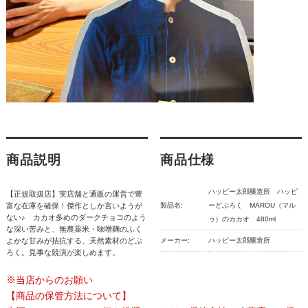
商品説明
商品仕様
ハッピー太郎醸造所 ハッピ
【正規取扱店】実店舗と通販の運営で豊
富な在庫を確保！傑作としか言いようが
製品名:
ーどぶろく MAROU（マル
ない♪ カカオ多めのダークチョコのよう
ゥ）のカカオ 480ml
な深い苦みと、無農薬米・味噌麹のふく
よかな甘みが拮抗する、天然素材のどぶ
メーカー:
ハッピー太郎醸造所
ろく。見事な競演が楽しめます。
※当店からのお願い
【商品の保管方法について】