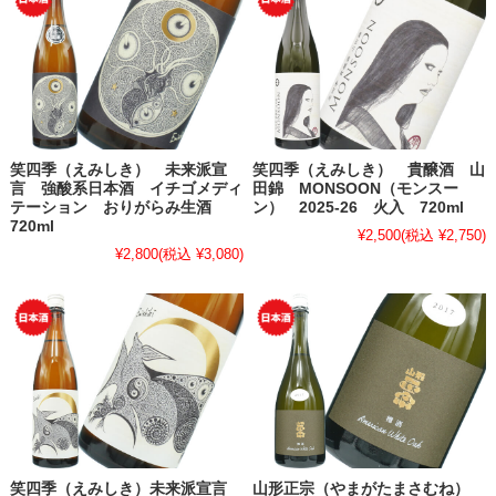
笑四季（えみしき） 未来派宣
笑四季（えみしき） 貴醸酒 山
言 強酸系日本酒 イチゴメディ
田錦 MONSOON（モンスー
テーション おりがらみ生酒
ン） 2025-26 火入 720ml
720ml
¥2,500
(税込 ¥2,750)
¥2,800
(税込 ¥3,080)
笑四季（えみしき）未来派宣言
山形正宗（やまがたまさむね）