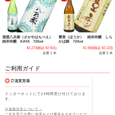
酒屋八兵衛（さかやはちべえ）
豊香（ほうか） 純米吟醸 しら
純米吟醸 KAYA 720ml
かば錦 720ml
¥2,273
(税込 ¥2,501)
¥1,930
(税込 ¥2,123)
在庫 2 本
在庫 5 本
ご利用ガイド
インターネットにて24時間受け付けておりま
す。
※追加注文について：
ご注文完了の度に決済および発送をさせていただ