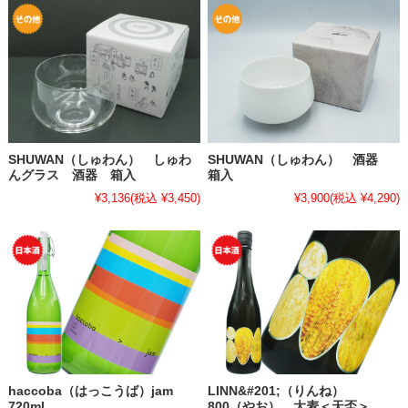
SHUWAN（しゅわん） しゅわ
SHUWAN（しゅわん） 酒器
んグラス 酒器 箱入
箱入
¥3,136
(税込 ¥3,450)
¥3,900
(税込 ¥4,290)
haccoba（はっこうば）jam
LINN&#201;（りんね）
720ml
800（やお） 大麦＜天盃＞