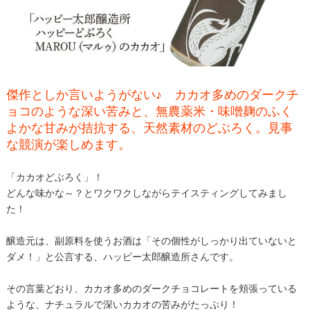
傑作としか言いようがない♪ カカオ多めのダークチ
ョコのような深い苦みと、無農薬米・味噌麹のふく
よかな甘みが拮抗する、天然素材のどぶろく。見事
な競演が楽しめます。
「カカオどぶろく」！
どんな味かな～？とワクワクしながらテイスティングしてみまし
た！
醸造元は、副原料を使うお酒は「その個性がしっかり出ていないと
ダメ！」と公言する、ハッピー太郎醸造所さんです。
その言葉どおり、カカオ多めのダークチョコレートを頬張っている
ような、ナチュラルで深いカカオの苦みがたっぷり！