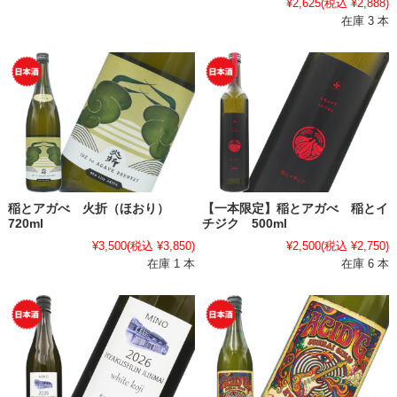
¥2,625
(税込 ¥2,888)
在庫 3 本
稲とアガべ 火折（ほおり）
【一本限定】稲とアガべ 稲とイ
720ml
チジク 500ml
¥3,500
(税込 ¥3,850)
¥2,500
(税込 ¥2,750)
在庫 1 本
在庫 6 本