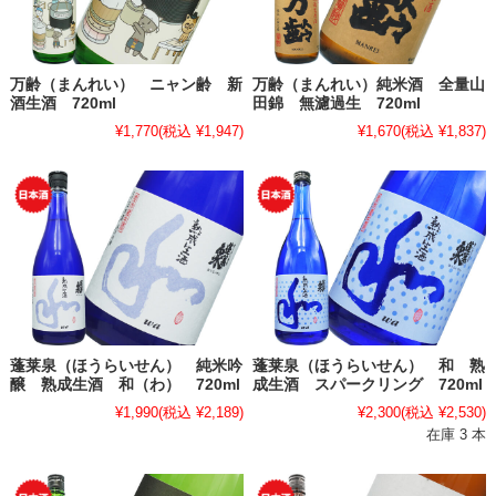
万齢（まんれい） ニャン齢 新
万齢（まんれい）純米酒 全量山
酒生酒 720ml
田錦 無濾過生 720ml
¥1,770
(税込 ¥1,947)
¥1,670
(税込 ¥1,837)
蓬莱泉（ほうらいせん） 純米吟
蓬莱泉（ほうらいせん） 和 熟
醸 熟成生酒 和（わ） 720ml
成生酒 スパークリング 720ml
¥1,990
(税込 ¥2,189)
¥2,300
(税込 ¥2,530)
在庫 3 本