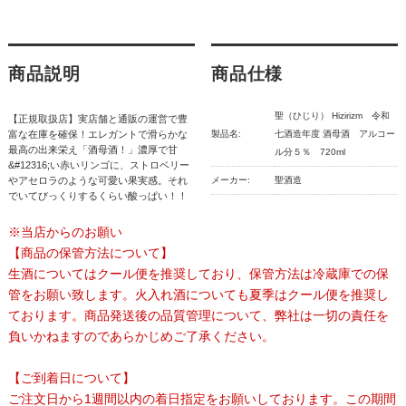
商品説明
商品仕様
聖（ひじり） Hizirizm 令和
【正規取扱店】実店舗と通販の運営で豊
富な在庫を確保！エレガントで滑らかな
製品名:
七酒造年度 酒母酒 アルコー
最高の出来栄え「酒母酒！」濃厚で甘
ル分５％ 720ml
&#12316;い赤いリンゴに、ストロベリー
やアセロラのような可愛い果実感。それ
メーカー:
聖酒造
でいてびっくりするくらい酸っぱい！！
※当店からのお願い
【商品の保管方法について】
生酒についてはクール便を推奨しており、保管方法は冷蔵庫での保
管をお願い致します。火入れ酒についても夏季はクール便を推奨し
ております。商品発送後の品質管理について、弊社は一切の責任を
負いかねますのであらかじめご了承ください。
【ご到着日について】
ご注文日から1週間以内の着日指定をお願いしております。この期間