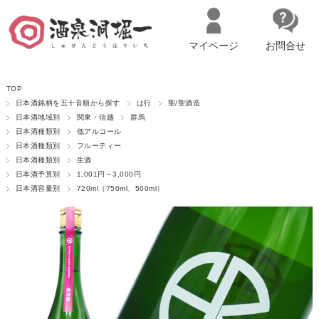
マイページ
お問合せ
__ITM_CNT__
名古屋市西区の「造り手の想いを伝える」日本酒・ワインセレクトショ
TOP
ップ
マイページへログイン
カートをみる
日本酒銘柄を五十音順から探す
は行
聖/聖酒造
日本酒地域別
関東・信越
群馬
日本酒種類別
低アルコール
日本酒種類別
フルーティー
日本酒種類別
生酒
日本酒予算別
1,001円～3,000円
日本酒容量別
720ml（750ml、500ml）