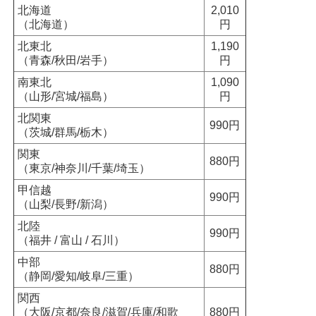
北海道
2,010
（北海道）
円
北東北
1,190
（青森/秋田/岩手）
円
南東北
1,090
（山形/宮城/福島）
円
北関東
990円
（茨城/群馬/栃木）
関東
880円
（東京/神奈川/千葉/埼玉）
甲信越
990円
（山梨/長野/新潟）
北陸
990円
（福井 / 富山 / 石川）
中部
880円
（静岡/愛知/岐阜/三重）
関西
（大阪/京都/奈良/滋賀/兵庫/和歌
880円