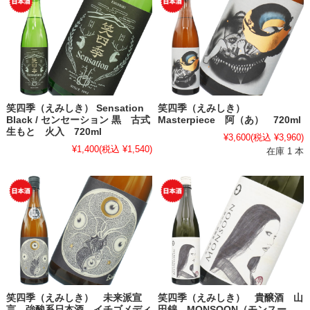
笑四季（えみしき） Sensation
笑四季（えみしき）
Black / センセーション 黒 古式
Masterpiece 阿（あ） 720ml
生もと 火入 720ml
¥3,600
(税込 ¥3,960)
¥1,400
(税込 ¥1,540)
在庫 1 本
笑四季（えみしき） 未来派宣
笑四季（えみしき） 貴醸酒 山
言 強酸系日本酒 イチゴメディ
田錦 MONSOON（モンスー