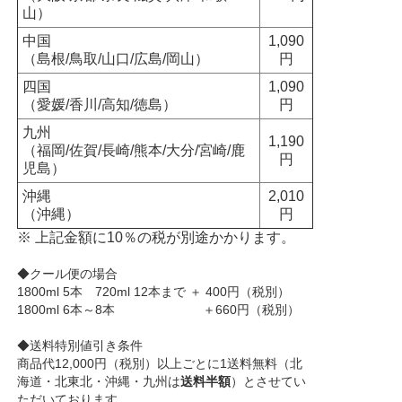
山）
中国
1,090
（島根/鳥取/山口/広島/岡山）
円
四国
1,090
（愛媛/香川/高知/徳島）
円
九州
1,190
（福岡/佐賀/長崎/熊本/大分/宮崎/鹿
円
児島）
沖縄
2,010
（沖縄）
円
※ 上記金額に10％の税が別途かかります。
◆クール便の場合
1800ml 5本 720ml 12本まで ＋ 400円（税別）
1800ml 6本～8本 ＋660円（税別）
◆送料特別値引き条件
商品代12,000円（税別）以上ごとに1送料無料（北
海道・北東北・沖縄・九州は
送料半額
）とさせてい
ただいております。