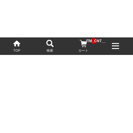
__ITM_CNT__
TOP
検索
カート
配送・送料について
お酒の鮮度を保つため、必要に応じてクール便で配送いたします。
基本送料無料
13,200円(税込)以上
※ネットでご購入されたお客様限定