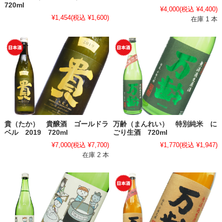
720ml
¥4,000
(税込 ¥4,400)
¥1,454
(税込 ¥1,600)
在庫 1 本
貴（たか） 貴醸酒 ゴールドラ
万齢（まんれい） 特別純米 に
ベル 2019 720ml
ごり生酒 720ml
¥7,000
(税込 ¥7,700)
¥1,770
(税込 ¥1,947)
在庫 2 本