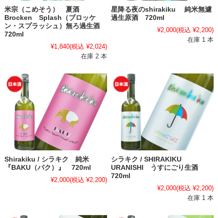
米宗（こめそう） 夏酒
星降る夜のshirakiku 純米無濾
Brocken Splash（ブロッケ
過生原酒 720ml
ン・スプラッシュ）無ろ過生酒
¥2,000
(税込 ¥2,200)
720ml
在庫 1 本
¥1,840
(税込 ¥2,024)
在庫 2 本
Shirakiku / シラキク 純米
シラキク / SHIRAKIKU
『BAKU（バク）』 720ml
URANISHI うすにごり生酒
720ml
¥2,000
(税込 ¥2,200)
¥2,000
(税込 ¥2,200)
在庫 1 本