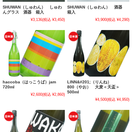
SHUWAN（しゅわん） しゅわ
SHUWAN（しゅわん） 酒器
んグラス 酒器 箱入
箱入
¥3,136
(税込 ¥3,450)
¥3,900
(税込 ¥4,290)
haccoba（はっこうば）jam
LINN&#201;（りんね）
720ml
800（やお） 大麦＜天盃＞
500ml
¥2,600
(税込 ¥2,860)
¥4,500
(税込 ¥4,950)