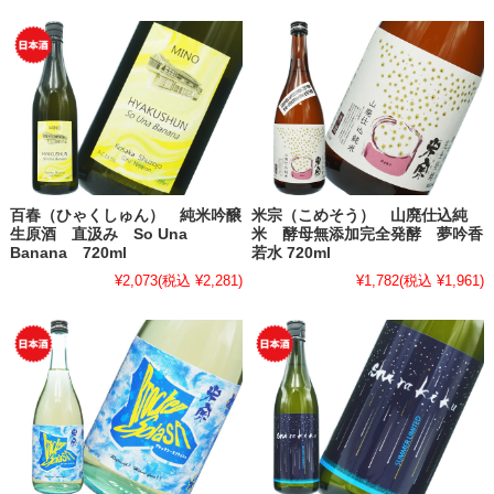
百春（ひゃくしゅん） 純米吟醸
米宗（こめそう） 山廃仕込純
生原酒 直汲み So Una
米 酵母無添加完全発酵 夢吟香
Banana 720ml
若水 720ml
¥2,073
(税込 ¥2,281)
¥1,782
(税込 ¥1,961)