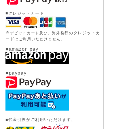
■クレジットカード
※
のクレジットカ
デビットカード及び、
海外発行
ード
はご利用いただけません。
■amazon pay
■paypay
■代金引換がご利用いただけます。