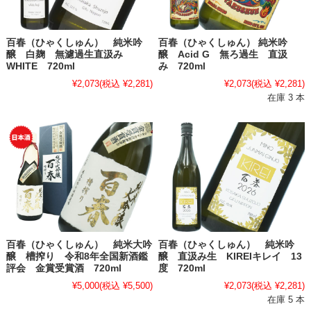
百春（ひゃくしゅん） 純米吟
百春（ひゃくしゅん） 純米吟
醸 白麹 無濾過生直汲み
醸 Acid G 無ろ過生 直汲
WHITE 720ml
み 720ml
¥2,073
(税込 ¥2,281)
¥2,073
(税込 ¥2,281)
在庫 3 本
百春（ひゃくしゅん） 純米大吟
百春（ひゃくしゅん） 純米吟
醸 槽搾り 令和8年全国新酒鑑
醸 直汲み生 KIREIキレイ 13
評会 金賞受賞酒 720ml
度 720ml
¥5,000
(税込 ¥5,500)
¥2,073
(税込 ¥2,281)
在庫 5 本