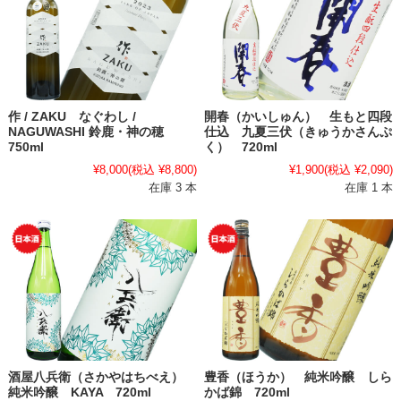
作 / ZAKU なぐわし /
開春（かいしゅん） 生もと四段
NAGUWASHI 鈴鹿・神の穂
仕込 九夏三伏（きゅうかさんぷ
750ml
く） 720ml
¥8,000
(税込 ¥8,800)
¥1,900
(税込 ¥2,090)
在庫 3 本
在庫 1 本
酒屋八兵衛（さかやはちべえ）
豊香（ほうか） 純米吟醸 しら
純米吟醸 KAYA 720ml
かば錦 720ml