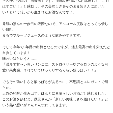
たのが、今回の「酒母酒」です。 酒蔵の杜氏さんが試飲して「これ
はすごい！」と感動し、その美味しさをそのまま皆さんに届けた
い！という想いから生まれたお酒なんですよ。
発酵のほんの一歩目の段階なので、アルコール度数はとっても優し
い5度。
まるでフルーツジュースのような飲みやすさです。
そして今年で5年目の出荷となるのですが、過去最高の出来栄えだと
自負しています！
味わいはというと……
「濃厚で甘〜い赤いリンゴに、ストロベリーやアセロラのような可
愛い果実感。それでいてびっくりするくらい酸っぱい！！」
でもその強い甘さと酸っぱさがあるのに、不思議とエレガントで滑
らか。
天然の発酵が生み出す、ほんとに素晴らしいお酒だと感じました。
このお酒を飲むと、蔵元さんが「新しい美味しさを届けたい！」と
いう熱い想いがぐんぐん伝わってきます。