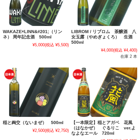
WAKAZE×LINN&#201;（リン
LIBROM / リブロム 茶醸酒 八
ネ） 周年記念酒 500ml
女玉露（やめぎょくろ） 生酒
500ml
¥5,000
(税込 ¥5,500)
¥4,000
(税込 ¥4,400)
在庫 2 本
稲と綯交（ないまぜ） 500ml
【一本限定】稲とアガベ 花風
（はなかぜ） ぐるりこ ver.よ
¥2,500
(税込 ¥2,750)
なよなエール 720ml