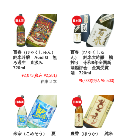
百春（ひゃくしゅん）
百春（ひゃくしゅ
純米吟醸 Acid G 無
ん） 純米大吟醸 槽
ろ過生 直汲み
搾り 令和8年全国新
720ml
酒鑑評会 金賞受賞
酒 720ml
¥2,073
(税込 ¥2,281)
¥5,000
(税込 ¥5,500)
在庫 3 本
米宗（こめそう） 夏
豊香（ほうか） 純米