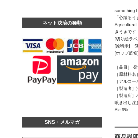
somethi
「心躍るう
ネット決済の種類
Agricu
きうきです！
[切り絵ラベ
[原料米] S
[ホップ監修
［品目］ 
［原材料名
［アルコール
［製造者］
［製造所］
噴き出し注
Alc.6%
SNS・メルマガ
商品説