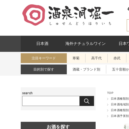
日本酒
海外ナチュラルワイン
日本
注目キーワード
寒菊
高千代
赤武
目的別で探す
酒蔵・ブランド別
五十音順
TOP
日本酒種類別
日本酒地域別
日本酒種類別
日本酒予算別
お酒を探す