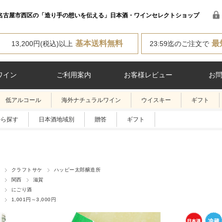
名古屋市西区の「造り手の想いを伝える」日本酒・ワインセレクトショップ
基本送料無料
最
13,200円(税込)以上
23:59迄のご注文で
ワイン
ご利用案内
お客様レビュー
お
低アルコール
海外ナチュラルワイン
ウイスキー
ギフト
から探す
日本酒地域別
贈答
ギフト
クラフトサケ
ハッピー太郎醸造所
関西
滋賀
にごり酒
1,001円～3,000円