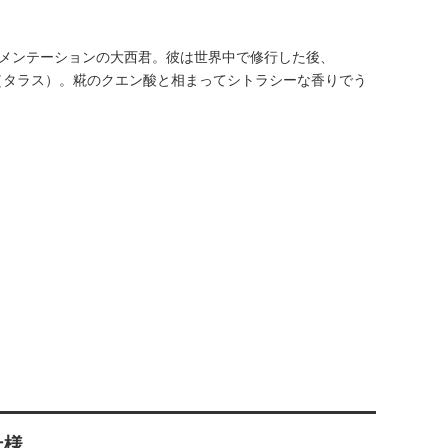
ーメンテーションの大西君。彼は世界中で修行した後、
ALUS（タラス）。糀のクエン酸と相まってシトラシーな香りでう
仕様