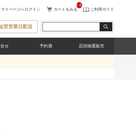
__ITM_CNT__
マイページへログイン
カートをみる
ご利用ガイド
短翌営業日配送
問合せ
予約酒
店頭抽選販売