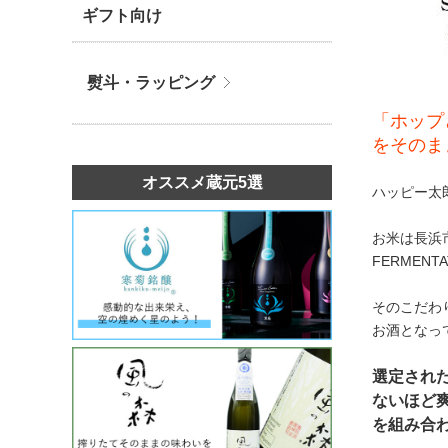
ギフト向け
熨斗・ラッピング
「ホップ
をそのま
オススメ蔵元5選
ハッピー太
お米は長浜市
FERMEN
そのこだわ
お酒となっ
選定され
ないほど
を組み合