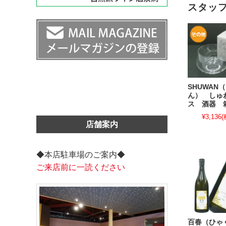
スタッ
SHUWAN
ん） しゅ
ス 酒器 
¥3,136
(
店舗案内
◆本店駐車場のご案内◆
ご来店前に一読ください
百春（ひゃ