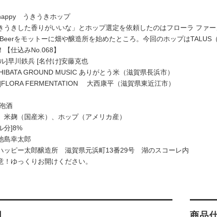
ng happy うきうきホップ
きうきした香りがいいな」とホップ選定を依頼したのはフローラ ファ
ltural Beerをモットーに畑や醸造所を始めたところ。今回のホップはT
【仕込みNo.068】
ル]早川鉄兵 [名付け]安藤克也
HIBATA GROUND MUSIC ありがとう米（滋賀県長浜市）
]FLORA FERMENTATION 大西康平（滋賀県東近江市）
発泡酒
］米麹（国産米）、ホップ（アメリカ産）
分]8%
池島幸太郎
ハッピー太郎醸造所 滋賀県元浜町13番29号 湖のスコーレ内
意！ゆっくりお開けください。
明
商品