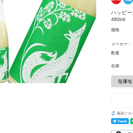
ハッピー太
480ml
価格:
メーカー：
数量:
在庫:
返品につ