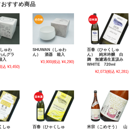
フおすすめ商品
（しゅわ
SHUWAN（しゅわ
百春（ひゃくしゅ
わんグラ
ん） 酒器 箱入
ん） 純米吟醸 白
箱入
麹 無濾過生直汲み
¥3,900
(税込 ¥4,290)
WHITE 720ml
税込 ¥3,450)
¥2,073
(税込 ¥2,281)
くしゅ
百春（ひゃくしゅ
米宗（こめそう） 山