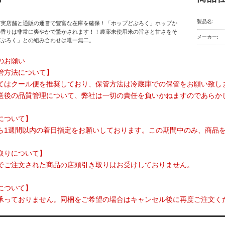
製品名:
】実店舗と通販の運営で豊富な在庫を確保！「ホップどぶろく」ホップか
の香りは非常に爽やかで驚かされます！！農薬未使用米の旨さと甘さをそ
メーカー:
どぶろく」との組み合わせは唯一無二。
のお願い
管方法について】
てはクール便を推奨しており、保管方法は冷蔵庫での保管をお願い致し
送後の品質管理について、弊社は一切の責任を負いかねますのであらか
について】
ら1週間以内の着日指定をお願いしております。この期間中のみ、商品
取りについて】
でご注文された商品の店頭引き取りはお受けしておりません。
について】
承っておりません。同梱をご希望の場合はキャンセル後に再度ご注文く