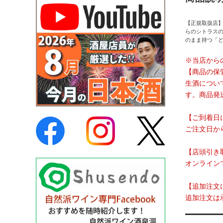
【正規取扱店
らのシトラス
のまま持つ「
※当店から
【商品の保
生酒につい
す。商品発
【ご到着日
ご注文日か
【店頭引き
オンライン
【追加注文
追加注文は