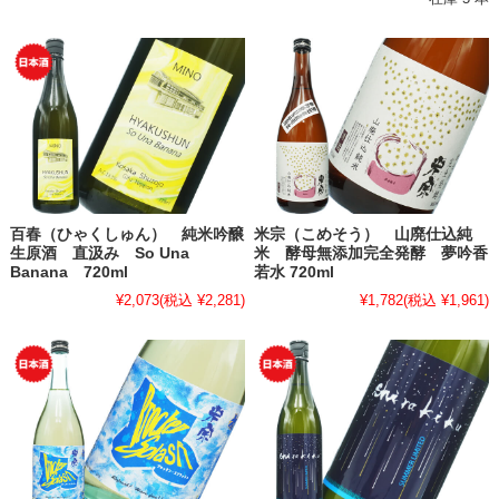
百春（ひゃくしゅん） 純米吟醸
米宗（こめそう） 山廃仕込純
生原酒 直汲み So Una
米 酵母無添加完全発酵 夢吟香
Banana 720ml
若水 720ml
¥2,073
(税込 ¥2,281)
¥1,782
(税込 ¥1,961)