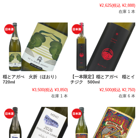
¥2,625
(税込 ¥2,888)
在庫 1 本
稲とアガべ 火折（ほおり）
【一本限定】稲とアガべ 稲とイ
720ml
チジク 500ml
¥3,500
(税込 ¥3,850)
¥2,500
(税込 ¥2,750)
在庫 1 本
在庫 6 本