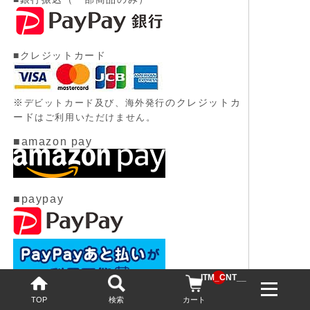
■クレジットカード
※
のクレジットカ
デビットカード及び、
海外発行
ード
はご利用いただけません。
■amazon pay
■paypay
__ITM_CNT__
TOP
検索
カート