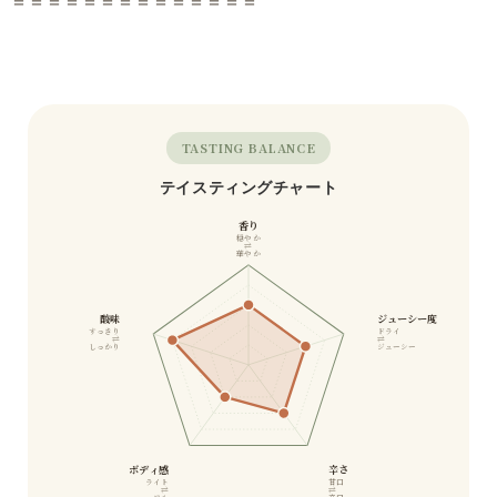
＝＝＝＝＝＝＝＝＝＝＝＝＝＝
TASTING BALANCE
テイスティングチャート
香り
穏やか
⇄
華やか
酸味
ジューシー度
すっきり
ドライ
⇄
⇄
しっかり
ジューシー
ボディ感
辛さ
ライト
甘口
⇄
⇄