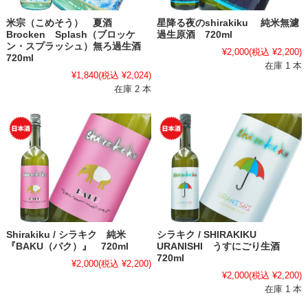
米宗（こめそう） 夏酒
星降る夜のshirakiku 純米無濾
Brocken Splash（ブロッケ
過生原酒 720ml
ン・スプラッシュ）無ろ過生酒
¥2,000
(税込 ¥2,200)
720ml
在庫 1 本
¥1,840
(税込 ¥2,024)
在庫 2 本
Shirakiku / シラキク 純米
シラキク / SHIRAKIKU
『BAKU（バク）』 720ml
URANISHI うすにごり生酒
720ml
¥2,000
(税込 ¥2,200)
¥2,000
(税込 ¥2,200)
在庫 1 本