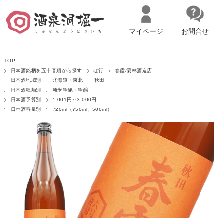
マイページ
お問合せ
__ITM_CNT__
名古屋市西区の「造り手の想いを伝える」日本酒・ワインセレクトショ
TOP
ップ
マイページへログイン
カートをみる
日本酒銘柄を五十音順から探す
は行
春霞/栗林酒造店
日本酒地域別
北海道・東北
秋田
日本酒種類別
純米吟醸・吟醸
日本酒予算別
1,001円～3,000円
日本酒容量別
720ml（750ml、500ml）