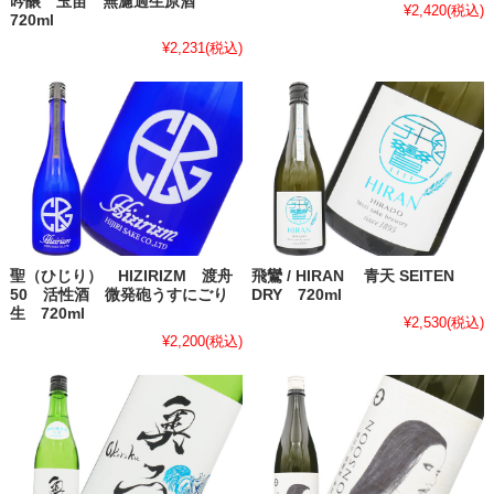
吟醸 玉苗 無濾過生原酒
¥2,420
(税込)
720ml
¥2,231
(税込)
聖（ひじり） HIZIRIZM 渡舟
飛鸞 / HIRAN 青天 SEITEN
50 活性酒 微発砲うすにごり
DRY 720ml
生 720ml
¥2,530
(税込)
¥2,200
(税込)