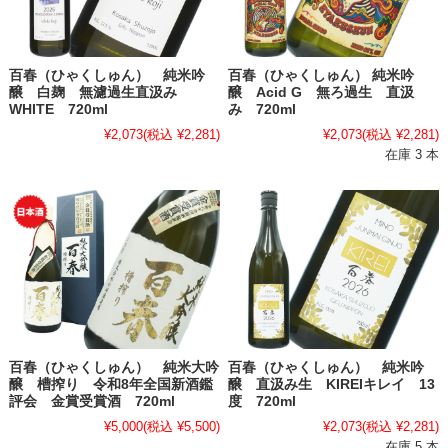
百春（ひゃくしゅん） 純米吟
百春（ひゃくしゅん） 純米吟
醸 白麹 無濾過生直汲み
醸 Acid G 無ろ過生 直汲
WHITE 720ml
み 720ml
¥2,073
(税込 ¥2,281)
¥2,073
(税込 ¥2,281)
在庫 3 本
百春（ひゃくしゅん） 純米大吟
百春（ひゃくしゅん） 純米吟
醸 槽搾り 令和8年全国新酒鑑
醸 直汲み生 KIREIキレイ 13
評会 金賞受賞酒 720ml
度 720ml
¥5,000
(税込 ¥5,500)
¥2,073
(税込 ¥2,281)
在庫 5 本