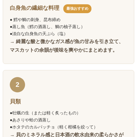
白身魚の繊細な料理
最強おすすめ
● 鱈や鯛の刺身、昆布締め
●蒸し魚（鱈の酒蒸し、鯛の柚子蒸し）
●淡白な白身魚の天ぷら（塩）
→ 綺麗な酸と微かなガス感が魚の甘みを引き立て、
マスカットの余韻が後味を爽やかにまとめます。
2
貝類
●牡蠣の生（または軽く炙ったもの）
●あさりや蛤の酒蒸し
●ホタテのカルパッチョ（軽く柑橘を絞って）
→ 貝のミネラル感と日本酒の軟水由来の柔らかさが