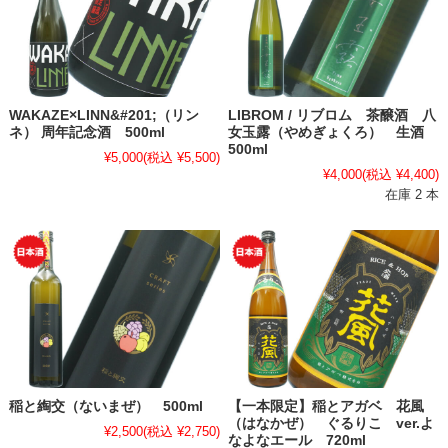
WAKAZE×LINN&#201;（リン
LIBROM / リブロム 茶醸酒 八
ネ） 周年記念酒 500ml
女玉露（やめぎょくろ） 生酒
500ml
¥5,000
(税込 ¥5,500)
¥4,000
(税込 ¥4,400)
在庫 2 本
稲と綯交（ないまぜ） 500ml
【一本限定】稲とアガベ 花風
（はなかぜ） ぐるりこ ver.よ
¥2,500
(税込 ¥2,750)
なよなエール 720ml