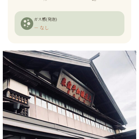
フル
辛口
ガス感(発泡)
－ なし