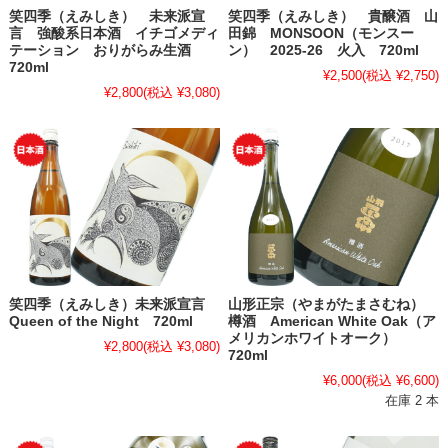
笑四季（えみしき） 未来派宣
笑四季（えみしき） 貴醸酒 山
言 強酸系日本酒 イチゴメディ
田錦 MONSOON（モンスー
テーション おりがらみ生酒
ン） 2025-26 火入 720ml
720ml
¥2,500
(税込 ¥2,750)
¥2,800
(税込 ¥3,080)
笑四季（えみしき）未来派宣言
山形正宗（やまがたまさむね）
Queen of the Night 720ml
樽酒 American White Oak（ア
メリカンホワイトオーク）
¥2,800
(税込 ¥3,080)
720ml
¥6,000
(税込 ¥6,600)
在庫 2 本