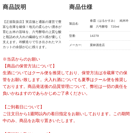
商品説明
商品仕様
春霞（はるかすみ） 純米吟
【正規取扱店】実店舗と通販の運営で豊
製品名:
富な在庫を確保！地元の柔らかい湧水が
醸 六号酵母 720ml
育むお米の旨味を、六号酵母の上質な酸
型番:
14279
と瓶詰め火入れの繊細なガス感が優しく
支えます。吟醸造りで引き出されたマス
メーカー:
栗林酒造店
カットの余韻が心に残ります。
※当店からのお願い
【商品の保管方法について】
生酒についてはクール便を推奨しており、保管方法は冷蔵庫での保
管をお願い致します。火入れ酒についても夏季はクール便を推奨し
ております。商品発送後の品質管理について、弊社は一切の責任を
負いかねますのであらかじめご了承ください。
【ご到着日について】
ご注文日から1週間以内の着日指定をお願いしております。この期間
中のみ、商品をお取り置きいたします。