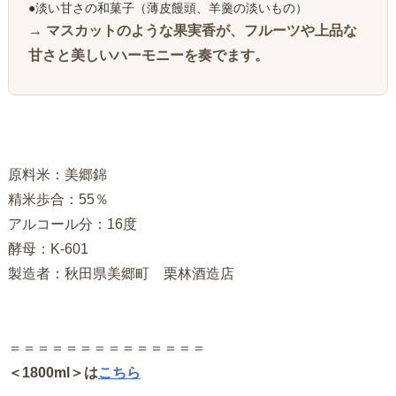
●淡い甘さの和菓子（薄皮饅頭、羊羹の淡いもの）
→ マスカットのような果実香が、フルーツや上品な
甘さと美しいハーモニーを奏でます。
原料米：美郷錦
精米歩合：55％
アルコール分：16度
酵母：K-601
製造者：秋田県美郷町 栗林酒造店
＝＝＝＝＝＝＝＝＝＝＝＝＝＝
＜1800ml＞は
こちら