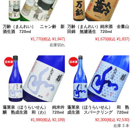
万齢（まんれい） ニャン齢 新
万齢（まんれい）純米酒 全量山
酒生酒 720ml
田錦 無濾過生 720ml
¥1,770
(税込 ¥1,947)
¥1,670
(税込 ¥1,837)
在庫切れ
蓬莱泉（ほうらいせん） 純米吟
蓬莱泉（ほうらいせん） 和 熟
醸 熟成生酒 和（わ） 720ml
成生酒 スパークリング 720ml
¥1,990
(税込 ¥2,189)
¥2,300
(税込 ¥2,530)
在庫 3 本