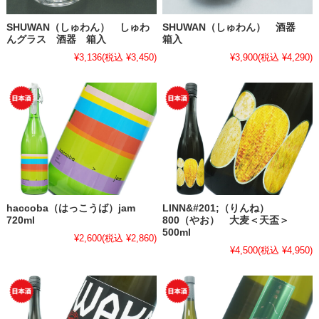
SHUWAN（しゅわん） しゅわ
SHUWAN（しゅわん） 酒器
んグラス 酒器 箱入
箱入
¥3,136
(税込 ¥3,450)
¥3,900
(税込 ¥4,290)
haccoba（はっこうば）jam
LINN&#201;（りんね）
720ml
800（やお） 大麦＜天盃＞
500ml
¥2,600
(税込 ¥2,860)
¥4,500
(税込 ¥4,950)