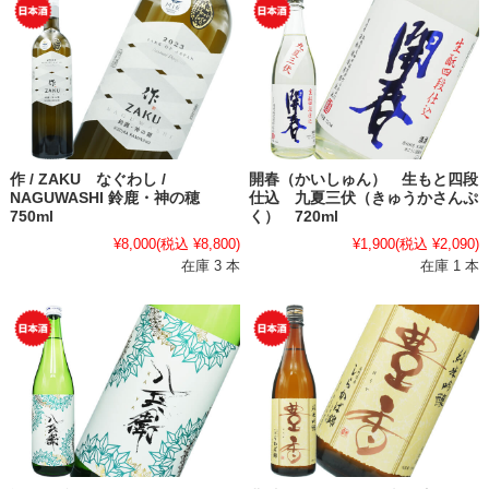
作 / ZAKU なぐわし /
開春（かいしゅん） 生もと四段
NAGUWASHI 鈴鹿・神の穂
仕込 九夏三伏（きゅうかさんぷ
750ml
く） 720ml
¥8,000
(税込 ¥8,800)
¥1,900
(税込 ¥2,090)
在庫 3 本
在庫 1 本