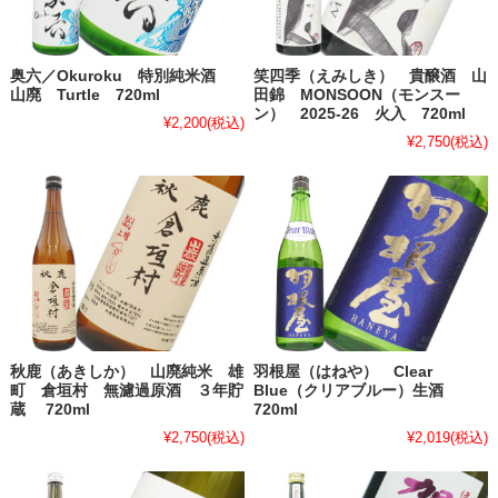
奥六／Okuroku 特別純米酒
笑四季（えみしき） 貴醸酒 山
山廃 Turtle 720ml
田錦 MONSOON（モンスー
ン） 2025-26 火入 720ml
¥2,200
(税込)
¥2,750
(税込)
秋鹿（あきしか） 山廃純米 雄
羽根屋（はねや） Clear
町 倉垣村 無濾過原酒 ３年貯
Blue（クリアブルー）生酒
蔵 720ml
720ml
¥2,750
(税込)
¥2,019
(税込)