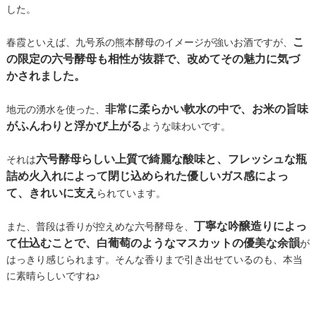
した。
こ
春霞といえば、九号系の熊本酵母のイメージが強いお酒ですが、
の限定の六号酵母も相性が抜群で、改めてその魅力に気づ
かされました。
非常に柔らかい軟水の中で、お米の旨味
地元の湧水を使った、
がふんわりと浮かび上がる
ような味わいです。
六号酵母らしい上質で綺麗な酸味と、フレッシュな瓶
それは
詰め火入れによって閉じ込められた優しいガス感によっ
て、きれいに支え
られています。
丁寧な吟醸造りによっ
また、普段は香りが控えめな六号酵母を、
て仕込むことで、白葡萄のようなマスカットの優美な余韻
が
はっきり感じられます。そんな香りまで引き出せているのも、本当
に素晴らしいですね♪