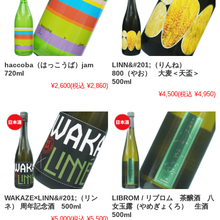
haccoba（はっこうば）jam
LINN&#201;（りんね）
720ml
800（やお） 大麦＜天盃＞
500ml
¥2,600
(税込 ¥2,860)
¥4,500
(税込 ¥4,950)
WAKAZE×LINN&#201;（リン
LIBROM / リブロム 茶醸酒 八
ネ） 周年記念酒 500ml
女玉露（やめぎょくろ） 生酒
500ml
¥5,000
(税込 ¥5,500)