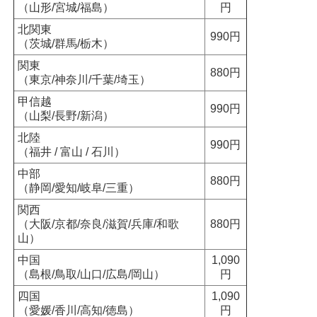
（山形/宮城/福島）
円
北関東
990円
（茨城/群馬/栃木）
関東
880円
（東京/神奈川/千葉/埼玉）
甲信越
990円
（山梨/長野/新潟）
北陸
990円
（福井 / 富山 / 石川）
中部
880円
（静岡/愛知/岐阜/三重）
関西
（大阪/京都/奈良/滋賀/兵庫/和歌
880円
山）
中国
1,090
（島根/鳥取/山口/広島/岡山）
円
四国
1,090
（愛媛/香川/高知/徳島）
円