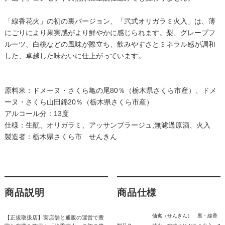
「線香花火」の初の裏バージョン、「弐式オリガラミ火入」は、薄
にごりにより果実感がより鮮やかに感じられます。梨、グレープフ
ルーツ、白桃などの風味が際立ち、飲みやすさとミネラル感が調和
した、卓越した味わいに仕上がっています。
原料米：ドメーヌ・さくら亀の尾80％（栃木県さくら市産）、ドメ
ーヌ・さくら山田錦20％（栃木県さくら市産）
アルコール分：13度
仕様：生酛、オリガラミ、アッサンブラージュ,無濾過原酒、火入
製造者：栃木県さくら市 せんきん
商品説明
商品仕様
仙禽（せんきん） 裏・線香
【正規取扱店】実店舗と通販の運営で豊