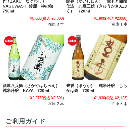
作 / ZAKU なぐわし /
開春（かいしゅん） 生もと四段
NAGUWASHI 鈴鹿・神の穂
仕込 九夏三伏（きゅうかさんぷ
750ml
く） 720ml
¥8,000
(税込 ¥8,800)
¥1,900
(税込 ¥2,090)
在庫 3 本
在庫 1 本
酒屋八兵衛（さかやはちべえ）
豊香（ほうか） 純米吟醸 しら
純米吟醸 KAYA 720ml
かば錦 720ml
¥2,273
(税込 ¥2,501)
¥1,930
(税込 ¥2,123)
在庫 2 本
在庫 5 本
ご利用ガイド