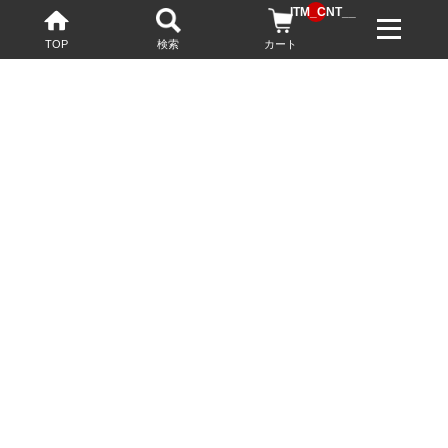
__ITM_CNT__
TOP
検索
カート
配送・送料について
お酒の鮮度を保つため、必要に応じてクール便で配送いたします。
基本送料無料
13,200円(税込)以上
※ネットでご購入されたお客様限定
最短翌営業日配送
23:59迄のご注文で