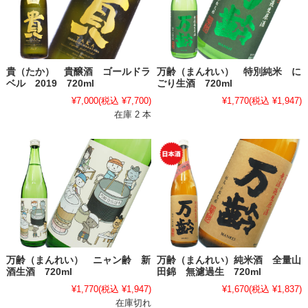
貴（たか） 貴醸酒 ゴールドラ
万齢（まんれい） 特別純米 に
ベル 2019 720ml
ごり生酒 720ml
¥7,000
(税込 ¥7,700)
¥1,770
(税込 ¥1,947)
在庫 2 本
万齢（まんれい） ニャン齢 新
万齢（まんれい）純米酒 全量山
酒生酒 720ml
田錦 無濾過生 720ml
¥1,770
(税込 ¥1,947)
¥1,670
(税込 ¥1,837)
在庫切れ