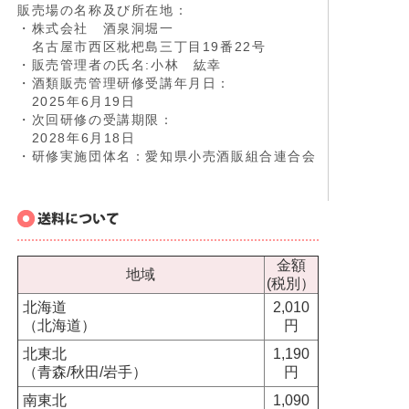
販売場の名称及び所在地：
・株式会社 酒泉洞堀一
名古屋市西区枇杷島三丁目19番22号
・販売管理者の氏名:小林 紘幸
・酒類販売管理研修受講年月日：
2025年6月19日
・次回研修の受講期限：
2028年6月18日
・研修実施団体名：愛知県小売酒販組合連合会
金額
地域
(税別）
北海道
2,010
（北海道）
円
北東北
1,190
（青森/秋田/岩手）
円
南東北
1,090