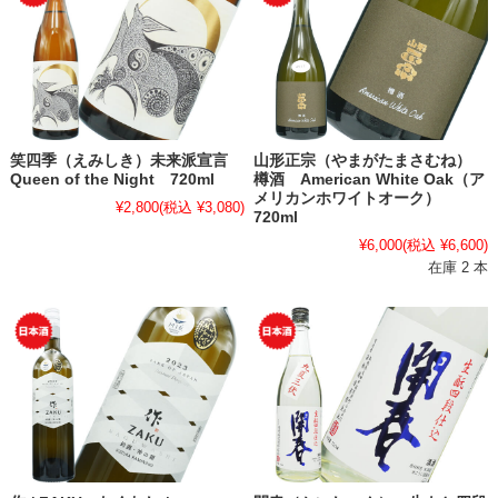
笑四季（えみしき）未来派宣言
山形正宗（やまがたまさむね）
Queen of the Night 720ml
樽酒 American White Oak（ア
メリカンホワイトオーク）
¥2,800
(税込 ¥3,080)
720ml
¥6,000
(税込 ¥6,600)
在庫 2 本