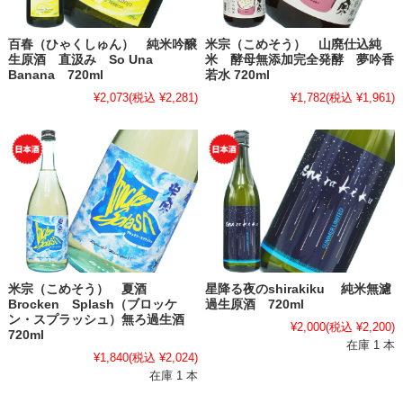
百春（ひゃくしゅん） 純米吟醸
米宗（こめそう） 山廃仕込純
生原酒 直汲み So Una
米 酵母無添加完全発酵 夢吟香
Banana 720ml
若水 720ml
¥2,073
(税込 ¥2,281)
¥1,782
(税込 ¥1,961)
米宗（こめそう） 夏酒
星降る夜のshirakiku 純米無濾
Brocken Splash（ブロッケ
過生原酒 720ml
ン・スプラッシュ）無ろ過生酒
¥2,000
(税込 ¥2,200)
720ml
在庫 1 本
¥1,840
(税込 ¥2,024)
在庫 1 本