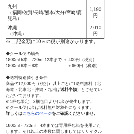
九州
1,190
（福岡/佐賀/長崎/熊本/大分/宮崎/鹿
円
児島）
沖縄
2,010
（沖縄）
円
※ 上記金額に10％の税が別途かかります。
◆クール便の場合
1800ml 5本 720ml 12本まで ＋ 400円（税別）
1800ml 6本～8本 ＋660円（税別）
◆送料特別値引き条件
商品代12,000円（税別）以上ごとに1送料無料（北
海道・北東北・沖縄・九州は
送料半額
）とさせてい
ただいております。
※1梱包限定、2梱包目より代金が発生します。
※クール便代金は送料無料対象外になります。
詳しくは
こちらのページ
をご確認くださいませ。
1800ml・720ml 4本までは専用梱包箱を使用いた
します。それ以上の本数に関しましてはリサイクル