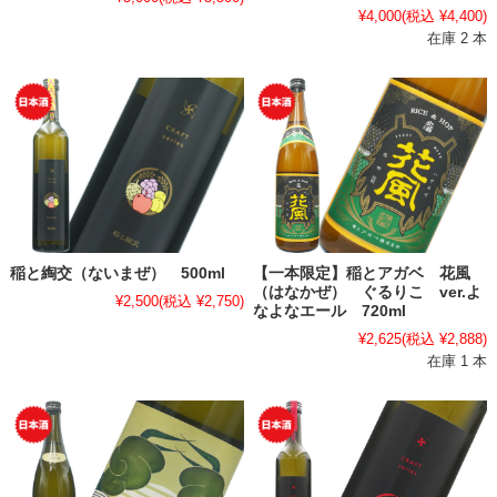
¥4,000
(税込 ¥4,400)
在庫 2 本
稲と綯交（ないまぜ） 500ml
【一本限定】稲とアガベ 花風
（はなかぜ） ぐるりこ ver.よ
¥2,500
(税込 ¥2,750)
なよなエール 720ml
¥2,625
(税込 ¥2,888)
在庫 1 本