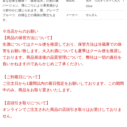
富な在庫を確保！「線香花火」の初の裏
製品名:
花火 弐式オリガラミ火入 7
バージョン、薄にごりにより果実感がよ
20ml
り鮮やかに感じられます。梨、グレープ
フルーツ、白桃などの風味が際立ちま
メーカー:
せんきん
す。
※当店からのお願い
【商品の保管方法について】
生酒についてはクール便を推奨しており、保管方法は冷蔵庫での保
管をお願い致します。火入れ酒についても夏季はクール便を推奨し
ております。商品発送後の品質管理について、弊社は一切の責任を
負いかねますのであらかじめご了承ください。
【ご到着日について】
ご注文日から1週間以内の着日指定をお願いしております。この期間
中のみ、商品をお取り置きいたします。
【店頭引き取りについて】
オンラインでご注文された商品の店頭引き取りはお受けしておりま
せん。