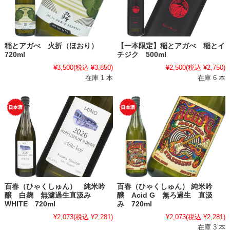
稲とアガべ 火折（ほおり）
【一本限定】稲とアガべ 稲とイ
720ml
チジク 500ml
¥3,500
(税込 ¥3,850)
¥2,500
(税込 ¥2,750)
在庫 1 本
在庫 6 本
百春（ひゃくしゅん） 純米吟
百春（ひゃくしゅん） 純米吟
醸 白麹 無濾過生直汲み
醸 Acid G 無ろ過生 直汲
WHITE 720ml
み 720ml
¥2,073
(税込 ¥2,281)
¥2,073
(税込 ¥2,281)
在庫 3 本