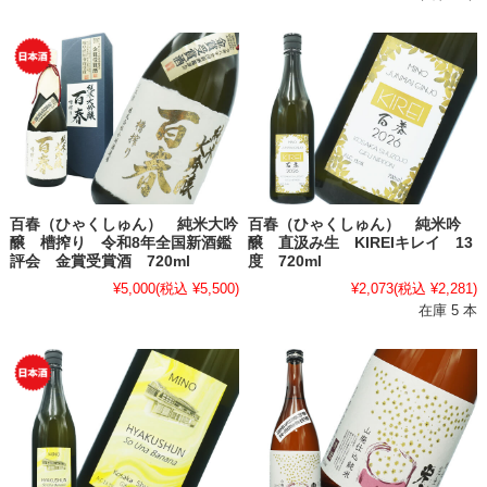
百春（ひゃくしゅん） 純米大吟
百春（ひゃくしゅん） 純米吟
醸 槽搾り 令和8年全国新酒鑑
醸 直汲み生 KIREIキレイ 13
評会 金賞受賞酒 720ml
度 720ml
¥5,000
(税込 ¥5,500)
¥2,073
(税込 ¥2,281)
在庫 5 本