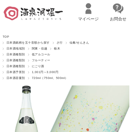
マイページ
お問合せ
__ITM_CNT__
名古屋市西区の「造り手の想いを伝える」日本酒・ワインセレクトショ
TOP
ップ
マイページへログイン
カートをみる
日本酒銘柄を五十音順から探す
さ行
仙禽/せんきん
日本酒地域別
関東・信越
栃木
日本酒種類別
低アルコール
日本酒種類別
フルーティー
日本酒種類別
にごり酒
日本酒予算別
1,001円～3,000円
日本酒容量別
720ml（750ml、500ml）