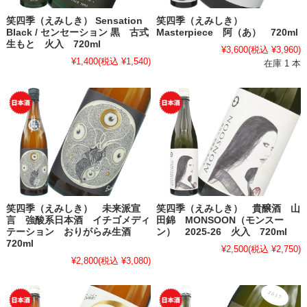
笑四季（えみしき） Sensation
笑四季（えみしき）
Black / センセーション 黒 古式
Masterpiece 阿（あ） 720ml
生もと 火入 720ml
¥3,600
(税込 ¥3,960)
¥1,400
(税込 ¥1,540)
在庫 1 本
笑四季（えみしき） 未来派宣
笑四季（えみしき） 貴醸酒 山
言 強酸系日本酒 イチゴメディ
田錦 MONSOON（モンスー
テーション おりがらみ生酒
ン） 2025-26 火入 720ml
720ml
¥2,500
(税込 ¥2,750)
¥2,800
(税込 ¥3,080)