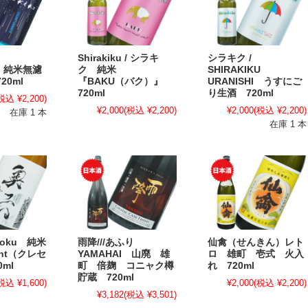
Shirakiku / シラキ
シラキク /
ku 純米無濾
ク 純米
SHIRAKIKU
20ml
『BAKU（バク）』
URANISHI うすにご
720ml
り生酒 720ml
税込 ¥2,200)
¥2,000
(税込 ¥2,200)
¥2,000
(税込 ¥2,200)
在庫 1 本
在庫 1 本
roku 純米
雨降///あふり
仙禽（せんきん）レト
ent（クレセ
YAMAHAI 山廃 雄
ロ 雄町 壱式 火入
ml
町 倍麹 コニャク樽
れ 720ml
貯蔵 720ml
税込 ¥1,600)
¥2,000
(税込 ¥2,200)
¥3,182
(税込 ¥3,501)