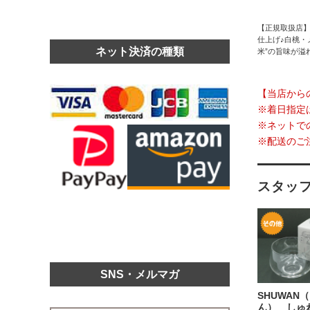
【正規取扱店
仕上げ♪白桃・
ネット決済の種類
米”の旨味が溢
【当店から
※着日指定
※ネットで
※配送のご
スタッ
SNS・メルマガ
SHUWAN
ん） しゅ