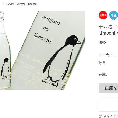
720ml（750ml、500ml）
十八盛（じ
kimoc
価格:
メーカー：
数量:
在庫:
返品につ