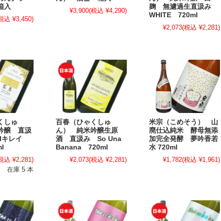
箱入
麹 無濾過生直汲み
¥3,900
(税込 ¥4,290)
WHITE 720ml
税込 ¥3,450)
¥2,073
(税込 ¥2,281)
くしゅ
百春（ひゃくしゅ
米宗（こめそう） 山
吟醸 直汲
ん） 純米吟醸生原
廃仕込純米 酵母無添
EIキレイ
酒 直汲み So Una
加完全発酵 夢吟香若
l
Banana 720ml
水 720ml
税込 ¥2,281)
¥2,073
(税込 ¥2,281)
¥1,782
(税込 ¥1,961)
在庫 5 本