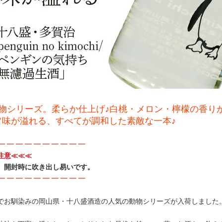
物シリーズ。柔らか仕上げ♪白桃・メロン・檸檬の香り
旨味が溢れる、すべてが調和した素敵な一本♪
━ ━ ━ ━ ━ ━ ━ ━ ━ ━
注意≪≪≪
、開封時に吹き出し易いです。
━ ━ ━ ━ ━ ━ ━ ━ ━ ━
でお馴染みの岡山県・十八盛酒造の人気の動物シリーズが入荷しました