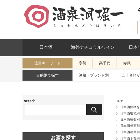
日本酒
海外ナチュラルワイン
日本
注目キーワード
寒菊
高千代
赤武
目的別で探す
酒蔵・ブランド別
五十音順
TOP
日本酒銘柄を
日本酒地域別
日本酒種類別
日本酒種類別
日本酒種類別
お酒を探す
日本酒予算別