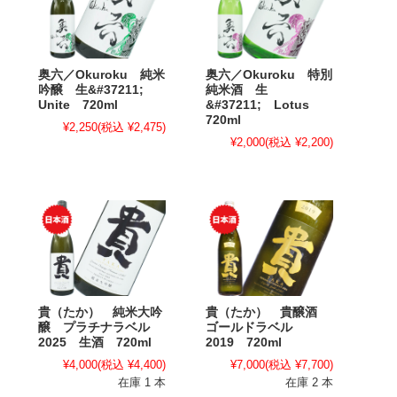
奥六／Okuroku 純米
奥六／Okuroku 特別
吟醸 生&#37211;
純米酒 生
Unite 720ml
&#37211; Lotus
720ml
¥2,250
(税込 ¥2,475)
¥2,000
(税込 ¥2,200)
貴（たか） 純米大吟
貴（たか） 貴醸酒
醸 プラチナラベル
ゴールドラベル
2025 生酒 720ml
2019 720ml
¥4,000
(税込 ¥4,400)
¥7,000
(税込 ¥7,700)
在庫 1 本
在庫 2 本