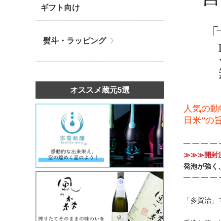
ギフト向け
熨斗・ラッピング
オススメ蔵元5選
人気の動
日米”の
━ ━ ━ ━ 
≫≫≫開封
発泡が強く
━ ━ ━ ━ 
「多賀治」