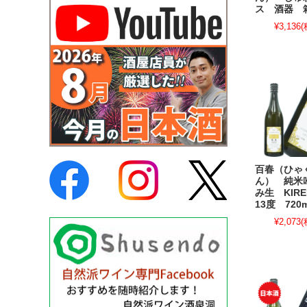
ス 酒器 
¥3,136
(
百春（ひゃ
ん） 純米
み生 KIR
13度 720m
¥2,073
(