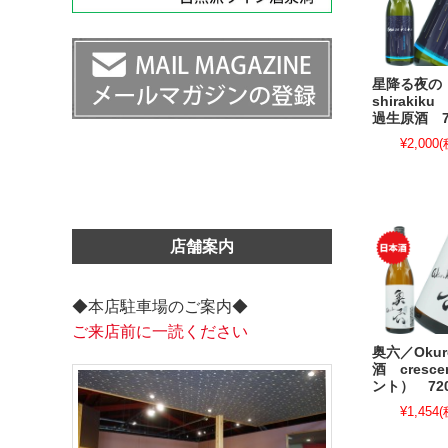
星降る夜の
shiraki
過生原酒 7
¥2,000
(
店舗案内
◆本店駐車場のご案内◆
ご来店前に一読ください
奥六／Oku
酒 cresc
ント） 720
¥1,454
(