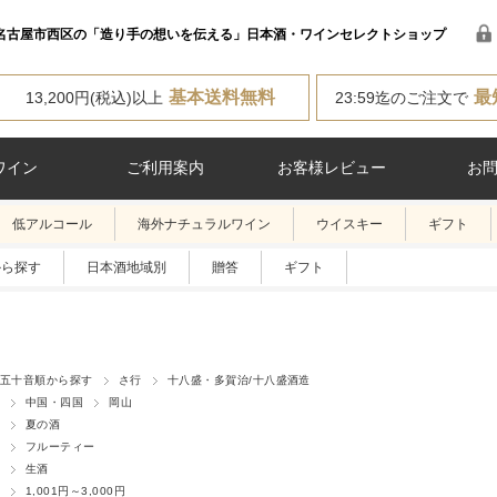
名古屋市西区の「造り手の想いを伝える」日本酒・ワインセレクトショップ
基本送料無料
最
13,200円(税込)以上
23:59迄のご注文で
ワイン
ご利用案内
お客様レビュー
お
低アルコール
海外ナチュラルワイン
ウイスキー
ギフト
から探す
日本酒地域別
贈答
ギフト
五十音順から探す
さ行
十八盛・多賀治/十八盛酒造
中国・四国
岡山
夏の酒
フルーティー
生酒
1,001円～3,000円