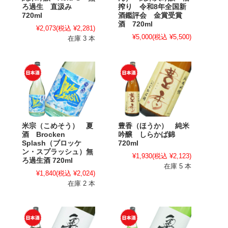
ろ過生 直汲み
搾り 令和8年全国新
720ml
酒鑑評会 金賞受賞
酒 720ml
¥2,073
(税込 ¥2,281)
¥5,000
(税込 ¥5,500)
在庫 3 本
米宗（こめそう） 夏
豊香（ほうか） 純米
酒 Brocken
吟醸 しらかば錦
Splash（ブロッケ
720ml
ン・スプラッシュ）無
¥1,930
(税込 ¥2,123)
ろ過生酒 720ml
在庫 5 本
¥1,840
(税込 ¥2,024)
在庫 2 本