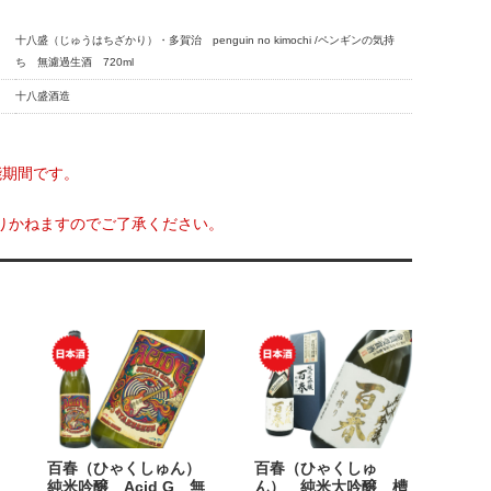
十八盛（じゅうはちざかり）・多賀治 penguin no kimochi /ペンギンの気持
ち 無濾過生酒 720ml
十八盛酒造
能期間です。
りかねますのでご了承ください。
百春（ひゃくしゅん）
百春（ひゃくしゅ
純米吟醸 Acid G 無
ん） 純米大吟醸 槽