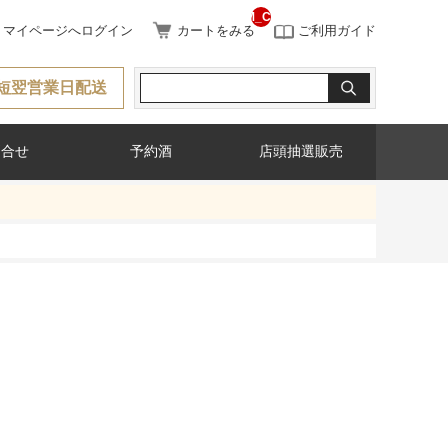
__ITM_CNT__
マイページへログイン
カートをみる
ご利用ガイド
短翌営業日配送
問合せ
予約酒
店頭抽選販売