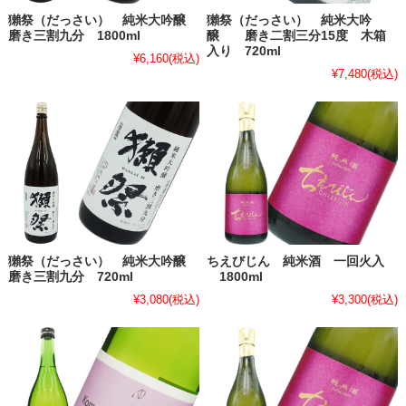
獺祭（だっさい） 純米大吟醸
獺祭（だっさい） 純米大吟
磨き三割九分 1800ml
醸 磨き二割三分15度 木箱
入り 720ml
¥6,160
(税込)
¥7,480
(税込)
獺祭（だっさい） 純米大吟醸
ちえびじん 純米酒 一回火入
磨き三割九分 720ml
1800ml
¥3,080
(税込)
¥3,300
(税込)