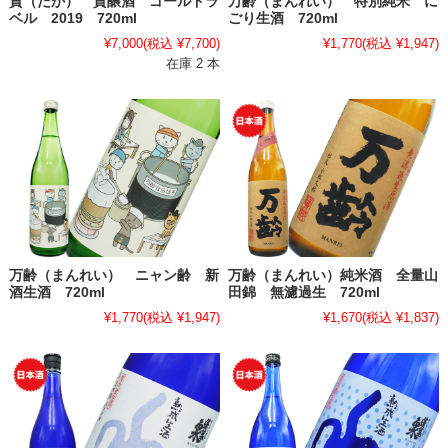
貴（たか） 貴醸酒 ゴールドラ
万齢（まんれい） 特別純米 に
ベル 2019 720ml
ごり生酒 720ml
¥7,000
(税込 ¥7,700)
¥1,770
(税込 ¥1,947)
在庫 2 本
万齢（まんれい） ニャン齢 新
万齢（まんれい）純米酒 全量山
酒生酒 720ml
田錦 無濾過生 720ml
¥1,770
(税込 ¥1,947)
¥1,670
(税込 ¥1,837)