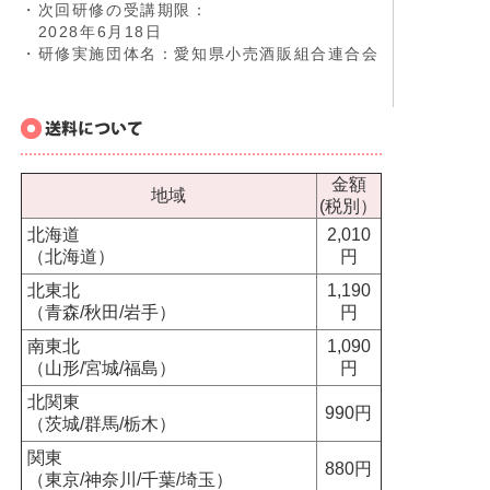
・次回研修の受講期限：
2028年6月18日
・研修実施団体名：愛知県小売酒販組合連合会
金額
地域
(税別）
北海道
2,010
（北海道）
円
北東北
1,190
（青森/秋田/岩手）
円
南東北
1,090
（山形/宮城/福島）
円
北関東
990円
（茨城/群馬/栃木）
関東
880円
（東京/神奈川/千葉/埼玉）