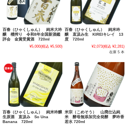
百春（ひゃくしゅん） 純米大吟
百春（ひゃくしゅん） 純米吟
醸 槽搾り 令和8年全国新酒鑑
醸 直汲み生 KIREIキレイ 13
評会 金賞受賞酒 720ml
度 720ml
¥5,000
(税込 ¥5,500)
¥2,073
(税込 ¥2,281)
在庫 5 本
百春（ひゃくしゅん） 純米吟醸
米宗（こめそう） 山廃仕込純
生原酒 直汲み So Una
米 酵母無添加完全発酵 夢吟香
Banana 720ml
若水 720ml