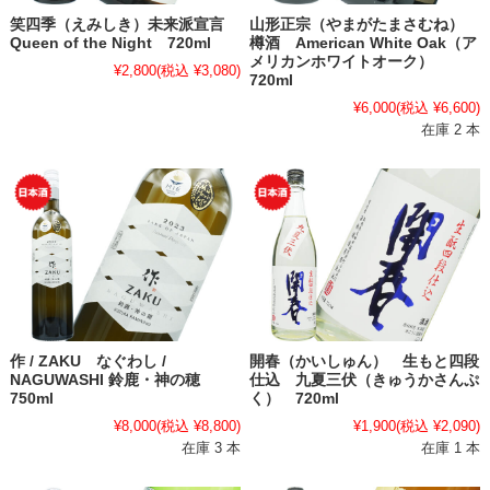
笑四季（えみしき）未来派宣言
山形正宗（やまがたまさむね）
Queen of the Night 720ml
樽酒 American White Oak（ア
メリカンホワイトオーク）
¥2,800
(税込 ¥3,080)
720ml
¥6,000
(税込 ¥6,600)
在庫 2 本
作 / ZAKU なぐわし /
開春（かいしゅん） 生もと四段
NAGUWASHI 鈴鹿・神の穂
仕込 九夏三伏（きゅうかさんぷ
750ml
く） 720ml
¥8,000
(税込 ¥8,800)
¥1,900
(税込 ¥2,090)
在庫 3 本
在庫 1 本