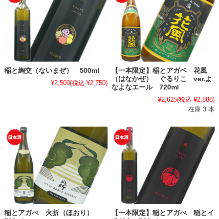
稲と綯交（ないまぜ） 500ml
【一本限定】稲とアガベ 花風
（はなかぜ） ぐるりこ ver.よ
¥2,500
(税込 ¥2,750)
なよなエール 720ml
¥2,625
(税込 ¥2,888)
在庫 3 本
稲とアガべ 火折（ほおり）
【一本限定】稲とアガべ 稲とイ