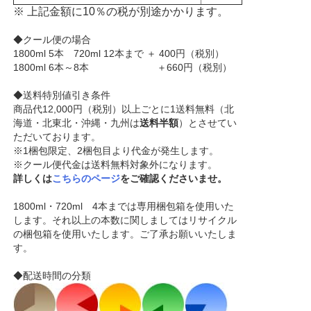
※ 上記金額に10％の税が別途かかります。
◆クール便の場合
1800ml 5本 720ml 12本まで ＋ 400円（税別）
1800ml 6本～8本 ＋660円（税別）
◆送料特別値引き条件
商品代12,000円（税別）以上ごとに1送料無料（北
海道・北東北・沖縄・九州は
送料半額
）とさせてい
ただいております。
※1梱包限定、2梱包目より代金が発生します。
※クール便代金は送料無料対象外になります。
詳しくは
こちらのページ
をご確認くださいませ。
1800ml・720ml 4本までは専用梱包箱を使用いた
します。それ以上の本数に関しましてはリサイクル
の梱包箱を使用いたします。ご了承お願いいたしま
す。
◆配送時間の分類