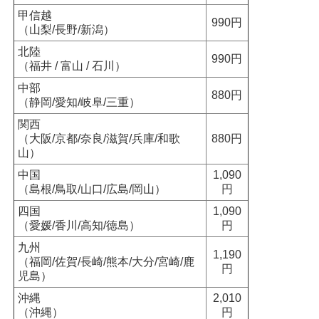
甲信越
990円
（山梨/長野/新潟）
北陸
990円
（福井 / 富山 / 石川）
中部
880円
（静岡/愛知/岐阜/三重）
関西
（大阪/京都/奈良/滋賀/兵庫/和歌
880円
山）
中国
1,090
（島根/鳥取/山口/広島/岡山）
円
四国
1,090
（愛媛/香川/高知/徳島）
円
九州
1,190
（福岡/佐賀/長崎/熊本/大分/宮崎/鹿
円
児島）
沖縄
2,010
（沖縄）
円