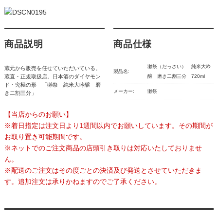
商品説明
商品仕様
獺祭（だっさい） 純米大吟
蔵元から販売を任せていただいている。
製品名:
蔵直・正規取扱店。日本酒のダイヤモン
醸 磨き二割三分 720ml
ド・究極の形 「獺祭 純米大吟醸 磨
メーカー:
獺祭
き二割三分」
【当店からのお願い】
※着日指定は注文日より1週間以内でお願いしています。その期間が
お取り置き可能期間です。
※ネットでのご注文商品の店頭引き取りは対応いたしておりませ
ん。
※配送のご注文はその度ごとの決済及び発送とさせていただきま
す。追加注文は承りかねますのでご了承ください。