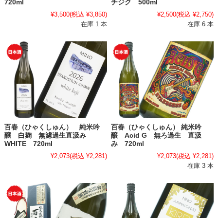
720ml
チジク 500ml
¥3,500
(税込 ¥3,850)
¥2,500
(税込 ¥2,750)
在庫 1 本
在庫 6 本
百春（ひゃくしゅん） 純米吟
百春（ひゃくしゅん） 純米吟
醸 白麹 無濾過生直汲み
醸 Acid G 無ろ過生 直汲
WHITE 720ml
み 720ml
¥2,073
(税込 ¥2,281)
¥2,073
(税込 ¥2,281)
在庫 3 本