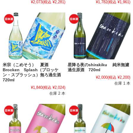
¥2,073
(税込 ¥2,281)
¥1,782
(税込 ¥1,961)
米宗（こめそう） 夏酒
星降る夜のshirakiku 純米無濾
Brocken Splash（ブロッケ
過生原酒 720ml
ン・スプラッシュ）無ろ過生酒
¥2,000
(税込 ¥2,200)
720ml
在庫 1 本
¥1,840
(税込 ¥2,024)
在庫 2 本