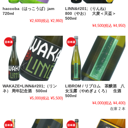
haccoba（はっこうば）jam
LINN&#201;（りんね）
720ml
800（やお） 大麦＜天盃＞
500ml
¥2,600
(税込 ¥2,860)
¥4,500
(税込 ¥4,950)
WAKAZE×LINN&#201;（リン
LIBROM / リブロム 茶醸酒 八
ネ） 周年記念酒 500ml
女玉露（やめぎょくろ） 生酒
500ml
¥5,000
(税込 ¥5,500)
¥4,000
(税込 ¥4,400)
在庫 2 本