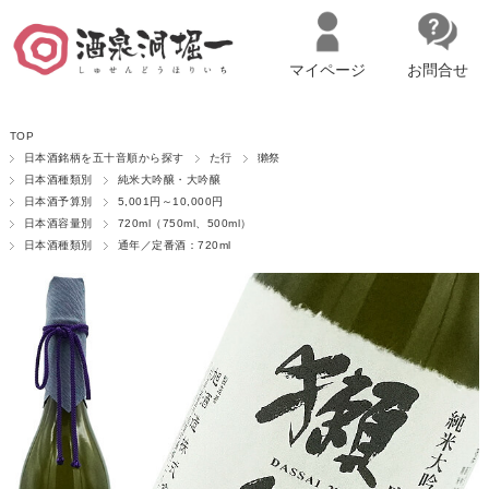
マイページ
お問合せ
__ITM_CNT__
名古屋市西区の「造り手の想いを伝える」日本酒・ワインセレクトショ
TOP
ップ
マイページへログイン
カートをみる
日本酒銘柄を五十音順から探す
た行
獺祭
日本酒種類別
純米大吟醸・大吟醸
日本酒予算別
5,001円～10,000円
日本酒容量別
720ml（750ml、500ml）
日本酒種類別
通年／定番酒：720ml