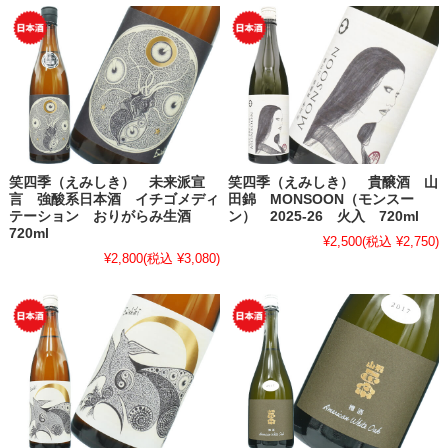
笑四季（えみしき） 未来派宣
笑四季（えみしき） 貴醸酒 山
言 強酸系日本酒 イチゴメディ
田錦 MONSOON（モンスー
テーション おりがらみ生酒
ン） 2025-26 火入 720ml
720ml
¥2,500
(税込 ¥2,750)
¥2,800
(税込 ¥3,080)