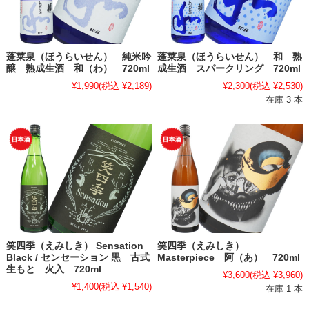
蓬莱泉（ほうらいせん） 純米吟
蓬莱泉（ほうらいせん） 和 熟
醸 熟成生酒 和（わ） 720ml
成生酒 スパークリング 720ml
¥1,990
(税込 ¥2,189)
¥2,300
(税込 ¥2,530)
在庫 3 本
笑四季（えみしき） Sensation
笑四季（えみしき）
Black / センセーション 黒 古式
Masterpiece 阿（あ） 720ml
生もと 火入 720ml
¥3,600
(税込 ¥3,960)
¥1,400
(税込 ¥1,540)
在庫 1 本