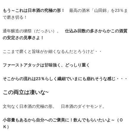
もう～これは日本酒の究極の形！
最高の酒米「山田錦」を23％ま
で磨き切る！
通年醸造の獺祭（だっさい）。
仕込み回数の多
さからかこの酒質
の安定さの見事さよ！
ここまで磨くと旨味がか細くなるんだとろうけど・・
ファーストアタックは甘味強く、どっしり重く
そこからの流れは23％らしく繊細でいまにも崩れそうな感じ・・・
この両立は凄いな~
文句なく日本酒の究極の形。 日本酒のダイヤモンド。
小容量もあるから自分へのご褒美に！飲んでもらいたいよ～（Ｏ
Ｋ）