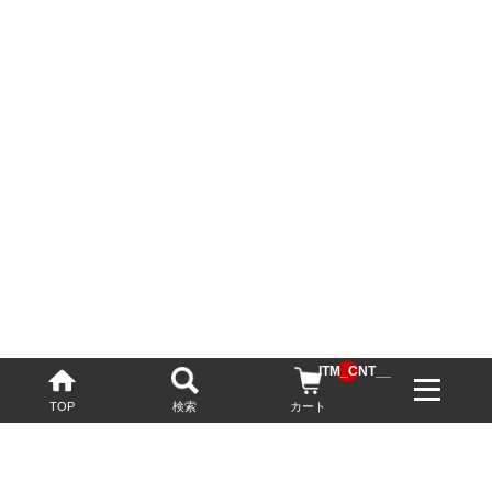
__ITM_CNT__
TOP
検索
カート
配送・送料について
お酒の鮮度を保つため、必要に応じてクール便で配送いたします。