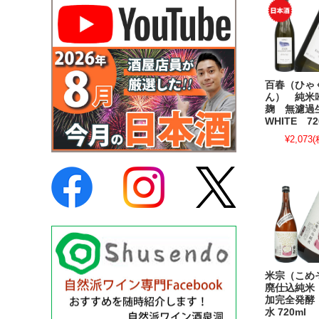
百春（ひゃ
ん） 純米
麹 無濾
WHITE 72
¥2,073
(
米宗（こめ
廃仕込純米
加完全発酵
水 720ml