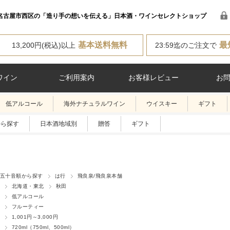
名古屋市西区の「造り手の想いを伝える」日本酒・ワインセレクトショップ
基本送料無料
最
13,200円(税込)以上
23:59迄のご注文で
ワイン
ご利用案内
お客様レビュー
お
低アルコール
海外ナチュラルワイン
ウイスキー
ギフト
から探す
日本酒地域別
贈答
ギフト
五十音順から探す
は行
飛良泉/飛良泉本舗
北海道・東北
秋田
低アルコール
フルーティー
1,001円～3,000円
720ml（750ml、500ml）