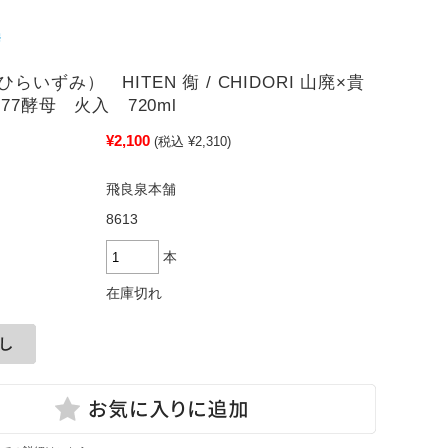
らいずみ） HITEN 鵆 / CHIDORI 山廃×貴
.77酵母 火入 720ml
¥2,100
(税込 ¥2,310)
飛良泉本舗
8613
本
在庫切れ