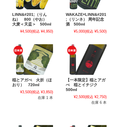
LINN&#201;（りん
WAKAZE×LINN&#201
ね） 800（やお）
;（リンネ） 周年記念
大麦＜天盃＞ 500ml
酒 500ml
¥4,500
(税込 ¥4,950)
¥5,000
(税込 ¥5,500)
稲とアガべ 火折（ほ
【一本限定】稲とアガ
おり） 720ml
べ 稲とイチジク
500ml
¥3,500
(税込 ¥3,850)
¥2,500
(税込 ¥2,750)
在庫 1 本
在庫 6 本