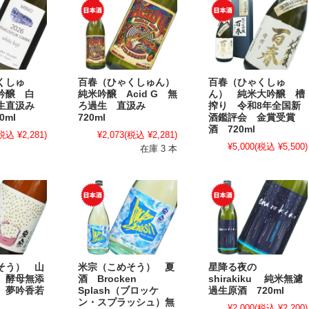
くしゅ
百春（ひゃくしゅん）
百春（ひゃくしゅ
吟醸 白
純米吟醸 Acid G 無
ん） 純米大吟醸 槽
過生直汲み
ろ過生 直汲み
搾り 令和8年全国新
0ml
720ml
酒鑑評会 金賞受賞
酒 720ml
税込 ¥2,281)
¥2,073
(税込 ¥2,281)
¥5,000
(税込 ¥5,500)
在庫 3 本
そう） 山
米宗（こめそう） 夏
星降る夜の
 酵母無添
酒 Brocken
shirakiku 純米無濾
 夢吟香若
Splash（ブロッケ
過生原酒 720ml
ン・スプラッシュ）無
¥2,000
(税込 ¥2,200)