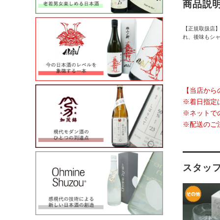
商品説
【正規取扱店】
れ、後味もシ
【当店から
※着日指定
※ネットで
※配送のご
スタッ