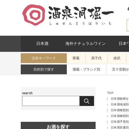
日本酒
海外ナチュラルワイン
日本
注目キーワード
寒菊
高千代
赤武
目的別で探す
酒蔵・ブランド別
五十音順
TOP
日本酒銘柄を
日本酒地域別
日本酒種類別
日本酒種類別
日本酒予算別
お酒を探す
日本酒容量別