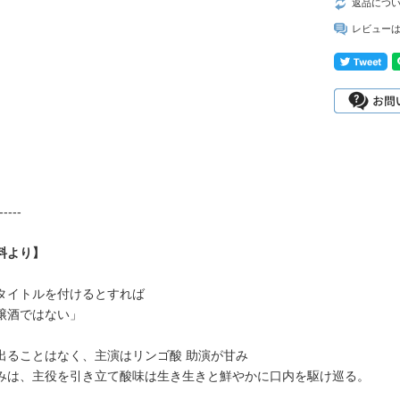
返品につ
レビュー
-----
料より】
タイトルを付けるとすれば
醸酒ではない」
出ることはなく、主演はリンゴ酸 助演が甘み
みは、主役を引き立て酸味は生き生きと鮮やかに口内を駆け巡る。