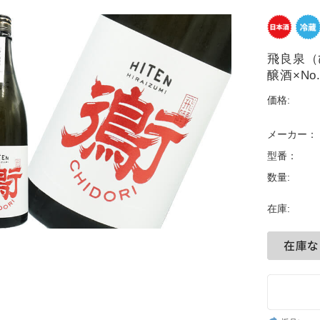
飛良泉（ひ
醸酒×No
価格:
メーカー：
型番：
数量:
在庫: