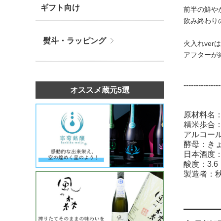
ギフト向け
前半の鮮や
飲み終わり
熨斗・ラッピング
火入れve
アフターが
---------------
オススメ蔵元5選
原材料名
精米歩合：
アルコール
酵母：きょ
日本酒度：
酸度：3.6
製造者：