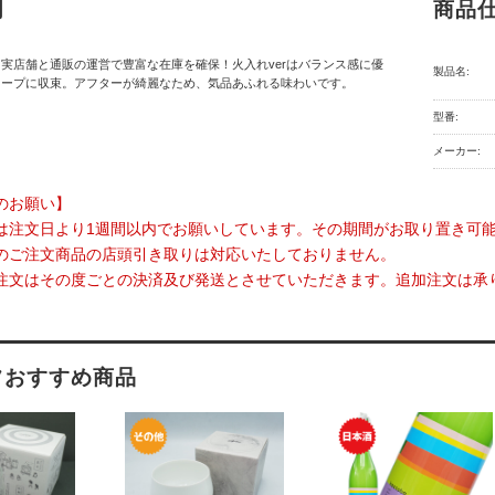
明
商品
実店舗と通販の運営で豊富な在庫を確保！火入れverはバランス感に優
製品名:
ャープに収束。アフターが綺麗なため、気品あふれる味わいです。
型番:
メーカー:
のお願い】
は注文日より1週間以内でお願いしています。その期間がお取り置き可
のご注文商品の店頭引き取りは対応いたしておりません。
注文はその度ごとの決済及び発送とさせていただきます。追加注文は承
フおすすめ商品