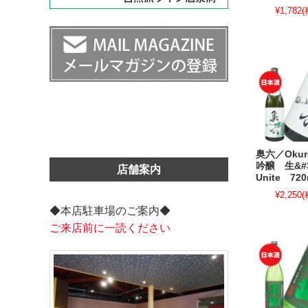
¥1,782
(
奥六／Oku
吟醸 生&#
店舗案内
Unite 720
¥2,250
(
◆本店駐車場のご案内◆
ご来店前に一読ください