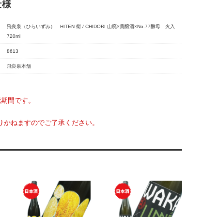
仕様
飛良泉（ひらいずみ） HITEN 鵆 / CHIDORI 山廃×貴醸酒×No.77酵母 火入
720ml
8613
飛良泉本舗
能期間です。
りかねますのでご了承ください。