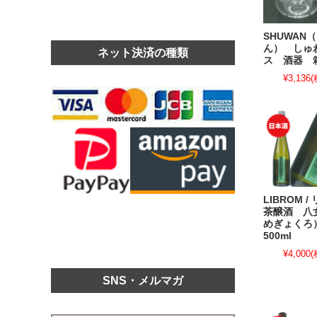
SHUWAN
ん） しゅ
ネット決済の種類
ス 酒器 
¥3,136
(
LIBROM 
茶醸酒 八
めぎょく
500ml
¥4,000
(
SNS・メルマガ