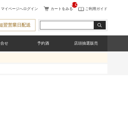
__ITM_CNT__
マイページへログイン
カートをみる
ご利用ガイド
短翌営業日配送
問合せ
予約酒
店頭抽選販売