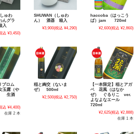
（しゅわ
SHUWAN（しゅわ
haccoba（はっこう
わんグラ
ん） 酒器 箱入
ば）jam 720ml
箱入
¥3,900
(税込 ¥4,290)
¥2,600
(税込 ¥2,860)
税込 ¥3,450)
/ リブロム
稲と綯交（ないま
【一本限定】稲とアガ
女玉露（や
ぜ） 500ml
ベ 花風（はなか
ろ） 生酒
ぜ） ぐるりこ ver.
¥2,500
(税込 ¥2,750)
よなよなエール
720ml
税込 ¥4,400)
¥2,625
(税込 ¥2,888)
在庫 2 本
在庫 1 本