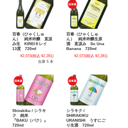
百春（ひゃくしゅ
百春（ひゃくしゅ
ん） 純米吟醸 直汲
ん） 純米吟醸生原
み生 KIREIキレイ
酒 直汲み So Una
13度 720ml
Banana 720ml
¥2,073
(税込 ¥2,281)
¥2,073
(税込 ¥2,281)
在庫 5 本
Shirakiku / シラキ
シラキク /
ク 純米
SHIRAKIKU
『BAKU（バク）』
URANISHI うすにご
720ml
り生酒 720ml