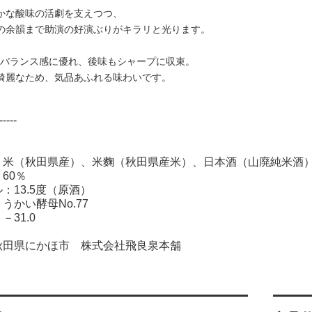
かな酸味の活劇を支えつつ、
の余韻まで助演の好演ぶりがキラリと光ります。
rはバランス感に優れ、後味もシャープに収束。
綺麗なため、気品あふれる味わいです。
-----
：米（秋田県産）、米麴（秋田県産米）、日本酒（山廃純米酒） 
60％
：13.5度（原酒）
うかい酵母No.77
－31.0
秋田県にかほ市 株式会社飛良泉本舗