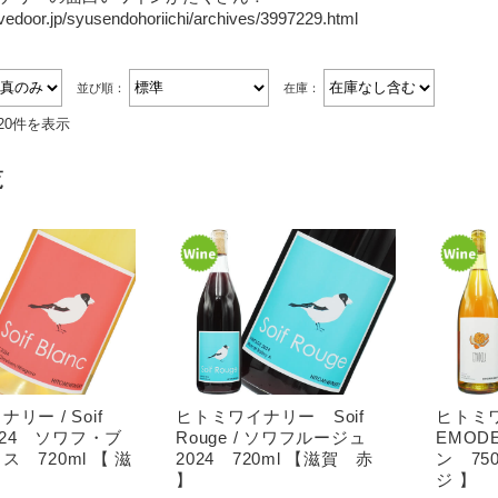
.livedoor.jp/syusendohoriichi/archives/3997229.html
並び順：
在庫：
20件を表示
覧
リー / Soif
ヒトミワイナリー Soif
ヒトミワ
2024 ソワフ・ブ
Rouge / ソワフルージュ
EMOD
 720ml 【 滋
2024 720ml 【滋賀 赤
ン 75
】
ジ 】