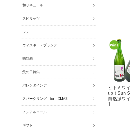
和リキュール
スピリッツ
ジン
ウィスキー・ブランデー
贈答箱
父の日特集
バレンタインデー
ヒトミワイナリ
up！Sun 
自然派ワイ
スパークリング for XMAS
】
ノンアルコール
ギフト