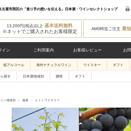
名古屋市西区の「造り手の想いを伝える」日本酒・ワインセレクトショップ
基本送料無料
13,200円(税込)以上
最
AM0時迄ご注文
※ネットでご購入されたお客様限定
ワイン
ご利用案内
お客様レビュー
お
低アルコール
海外ナチュラルワイン
ウイスキー
ギフト
から探す
日本酒地域別
贈答
ギフト
ワイン地域別
滋賀
ヒトミワイナリー