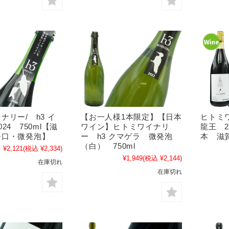
ナリー/ h3 イ
【お一人様1本限定】【日本
ヒトミ
24 750ml【滋
ワイン】ヒトミワイナリ
龍王 2
辛口・微発泡】
ー h3 クマゲラ 微発泡
本 滋
（白） 750ml
¥2,121
(税込 ¥2,334)
¥1,949
(税込 ¥2,144)
在庫切れ
在庫切れ