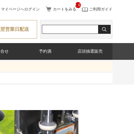
__ITM_CNT__
マイページへログイン
カートをみる
ご利用ガイド
短翌営業日配送
問合せ
予約酒
店頭抽選販売