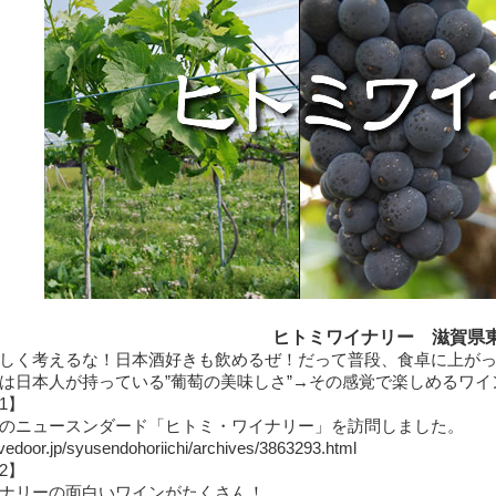
ヒトミワイナリー 滋賀県
しく考えるな！日本酒好きも飲めるぜ！だって普段、食卓に上がっ
は日本人が持っている”葡萄の美味しさ”→その感覚で楽しめるワイ
1】
のニュースンダード「ヒトミ・ワイナリー」を訪問しました。
.livedoor.jp/syusendohoriichi/archives/3863293.html
2】
ナリーの面白いワインがたくさん！