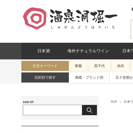
日本酒
海外ナチュラルワイン
日本
注目キーワード
寒菊
高千代
赤武
目的別で探す
酒蔵・ブランド別
五十音順
TOP
日本