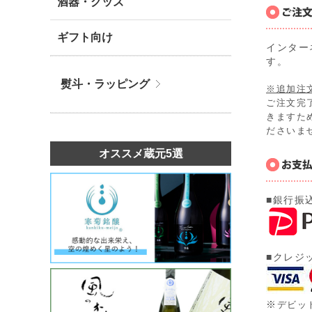
酒器・グッズ
ギフト向け
インター
す。
熨斗・ラッピング
※追加注
ご注文完
きますた
ださいま
オススメ蔵元5選
■銀行振
■クレジ
※
デビッ