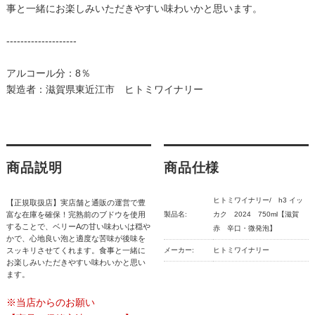
事と一緒にお楽しみいただきやすい味わいかと思います。
--------------------
アルコール分：8％
製造者：滋賀県東近江市 ヒトミワイナリー
商品説明
商品仕様
ヒトミワイナリー/ h3 イッ
【正規取扱店】実店舗と通販の運営で豊
富な在庫を確保！完熟前のブドウを使用
製品名:
カク 2024 750ml【滋賀
することで、ベリーAの甘い味わいは穏や
赤 辛口・微発泡】
かで、心地良い泡と適度な苦味が後味を
スッキリさせてくれます。食事と一緒に
メーカー:
ヒトミワイナリー
お楽しみいただきやすい味わいかと思い
ます。
※当店からのお願い