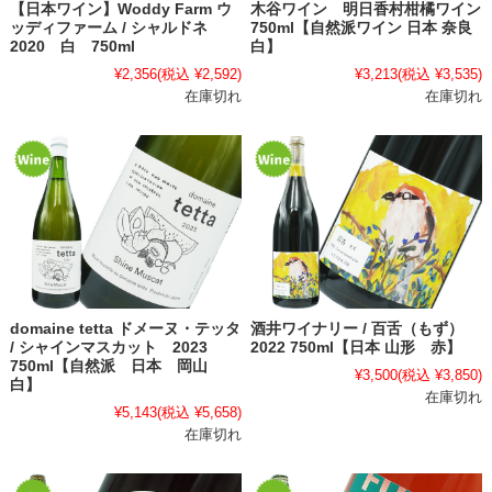
【日本ワイン】Woddy Farm ウ
木谷ワイン 明日香村柑橘ワイン
ッディファーム / シャルドネ
750ml【自然派ワイン 日本 奈良
2020 白 750ml
白】
¥2,356
(税込 ¥2,592)
¥3,213
(税込 ¥3,535)
在庫切れ
在庫切れ
domaine tetta ドメーヌ・テッタ
酒井ワイナリー / 百舌（もず）
/ シャインマスカット 2023
2022 750ml【日本 山形 赤】
750ml【自然派 日本 岡山
¥3,500
(税込 ¥3,850)
白】
在庫切れ
¥5,143
(税込 ¥5,658)
在庫切れ