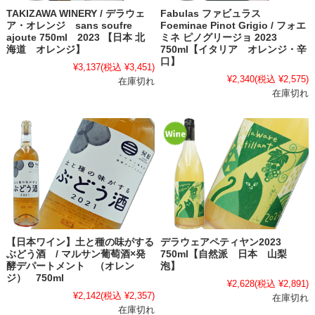
TAKIZAWA WINERY / デラウェ
Fabulas ファビュラス
ア・オレンジ sans soufre
Foeminae Pinot Grigio / フォエ
ajoute 750ml 2023 【日本 北
ミネ ピノグリージョ 2023
海道 オレンジ】
750ml【イタリア オレンジ・辛
口】
¥3,137
(税込 ¥3,451)
¥2,340
(税込 ¥2,575)
在庫切れ
在庫切れ
【日本ワイン】土と種の味がする
デラウェアペティヤン2023
ぶどう酒 / マルサン葡萄酒×発
750ml【自然派 日本 山梨
酵デパートメント （オレン
泡】
ジ） 750ml
¥2,628
(税込 ¥2,891)
¥2,142
(税込 ¥2,357)
在庫切れ
在庫切れ