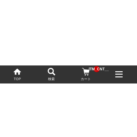
__ITM_CNT__
TOP
検索
カート
配送・送料について
お酒の鮮度を保つため、必要に応じてクール便で配送いたします。
基本送料無料