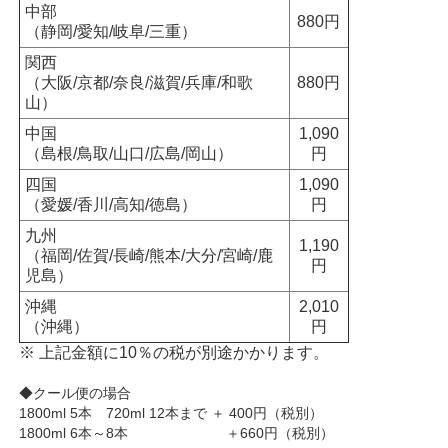
中部
880円
（静岡/愛知/岐阜/三重）
関西
（大阪/京都/奈良/滋賀/兵庫/和歌
880円
山）
中国
1,090
（島根/鳥取/山口/広島/岡山）
円
四国
1,090
（愛媛/香川/高知/徳島）
円
九州
1,190
（福岡/佐賀/長崎/熊本/大分/宮崎/鹿
円
児島）
沖縄
2,010
（沖縄）
円
※ 上記金額に10％の税が別途かかります。
◆クール便の場合
1800ml 5本 720ml 12本まで ＋ 400円（税別）
1800ml 6本～8本 ＋660円（税別）