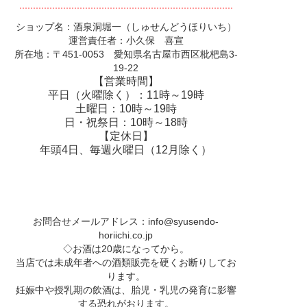
ショップ名：酒泉洞堀一（しゅせんどうほりいち）
運営責任者：小久保 喜宣
所在地：〒451-0053 愛知県名古屋市西区枇杷島3-
19-22
【営業時間】
平日（火曜除く）：11時～19時
土曜日：10時～19時
日・祝祭日：10時～18時
【定休日】
年頭4日、毎週火曜日（12月除く）
お問合せメールアドレス：
info@syusendo-
horiichi.co.jp
◇お酒は20歳になってから。
当店では未成年者への酒類販売を硬くお断りしてお
ります。
妊娠中や授乳期の飲酒は、胎児・乳児の発育に影響
する恐れがおります。