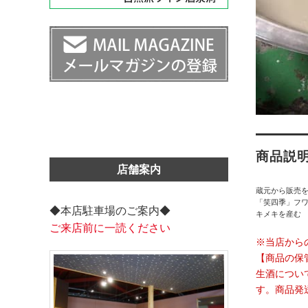
商品説
店舗案内
蔵元から販売
「笑四季」フワ
◆本店駐車場のご案内◆
キメキを産む
ご来店前に一読ください
※当店から
【商品の保
生酒につい
す。商品発