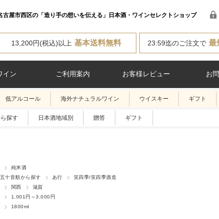
名古屋市西区の「造り手の想いを伝える」日本酒・ワインセレクトショップ
基本送料無料
最
13,200円(税込)以上
23:59迄のご注文で
ワイン
ご利用案内
お客様レビュー
お
低アルコール
海外ナチュラルワイン
ウイスキー
ギフト
から探す
日本酒地域別
贈答
ギフト
純米酒
五十音順から探す
あ行
笑四季/笑四季酒造
関西
滋賀
1,001円～3,000円
1800ml