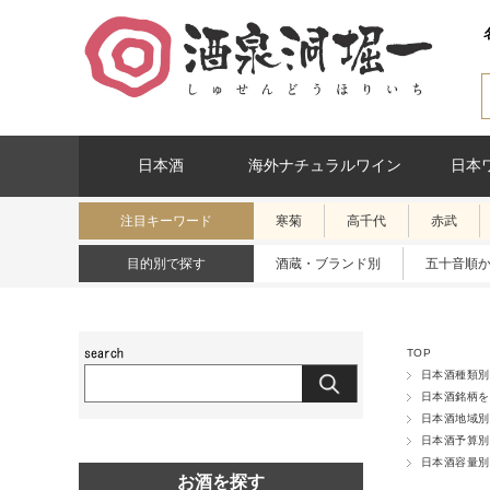
日本酒
海外ナチュラルワイン
日本
注目キーワード
寒菊
高千代
赤武
目的別で探す
酒蔵・ブランド別
五十音順
TOP
日本酒種類別
日本酒銘柄を
日本酒地域別
日本酒予算別
日本酒容量別
お酒を探す