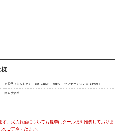
仕様
笑四季（えみしき） Sensation White センセーション白 1800ml
笑四季酒造
ます。火入れ酒についても夏季はクール便を推奨しておりま
じめご了承ください。