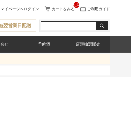
__ITM_CNT__
マイページへログイン
カートをみる
ご利用ガイド
短翌営業日配送
問合せ
予約酒
店頭抽選販売