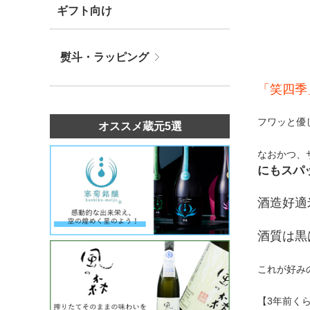
ギフト向け
熨斗・ラッピング
「笑四季
フワッと優
オススメ蔵元5選
なおかつ、
にもスパ
酒造好適
酒質は黒
これが好み
【3年前く