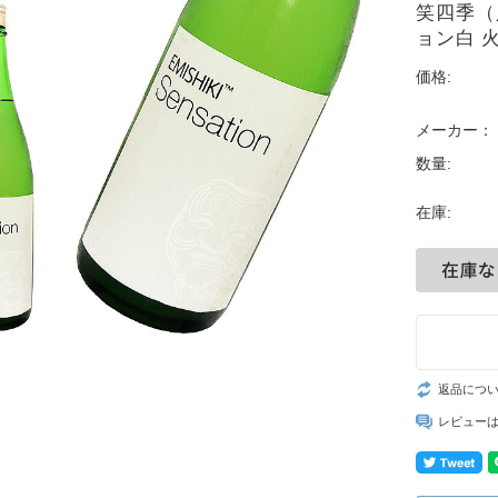
笑四季（え
ョン白 火入
価格:
メーカー：
数量:
在庫:
返品につ
レビュー