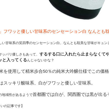
」フワッと優しい甘味系のセンセーション白 なんとも
しい甘味系の笑四季のセンセーション白、なんとも耽美な甘味がキュン
するする口に入れたら止まらなくて
サッパリ優しさもあって、
ッと入ってくる
んじゃないかな？
米を使用して精米歩合50％の純米大吟醸仕様でこの価
はスッキリ酸味系、白がフワッと優しい甘味系。
首都圏では白が、関西圏では黒が出る
の地域性があるようで
らいの記事です】