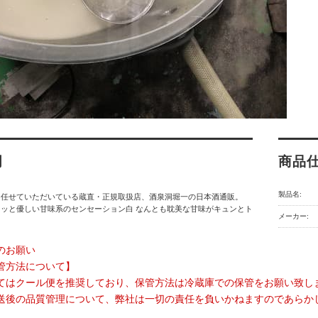
明
商品
製品名:
を任せていただいている蔵直・正規取扱店、酒泉洞堀一の日本酒通販。
ッと優しい甘味系のセンセーション白 なんとも耽美な甘味がキュンとト
メーカー:
のお願い
管方法について】
てはクール便を推奨しており、保管方法は冷蔵庫での保管をお願い致し
送後の品質管理について、弊社は一切の責任を負いかねますのであらか