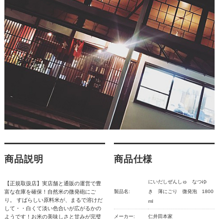
商品説明
商品仕様
にいだしぜんしゅ なつゆ
【正規取扱店】実店舗と通販の運営で豊
富な在庫を確保！自然米の微発砲にご
製品名:
き 薄にごり 微発泡 1800
り。 すばらしい原料米が、まるで溶けだ
ml
して・・白くて淡い色合いが広がるかの
ようです！お米の美味しさと甘みが完璧
メーカー:
仁井田本家