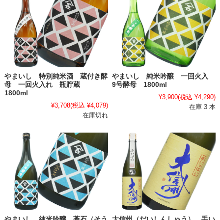
やまいし 特別純米酒 蔵付き酵
やまいし 純米吟醸 一回火入
母 一回火入れ 瓶貯蔵
9号酵母 1800ml
1800ml
¥3,900
(税込 ¥4,290)
¥3,708
(税込 ¥4,079)
在庫 3 本
在庫切れ
やまいし 純米吟醸 蒼石（そう
大信州（だいしんしゅう） 手い