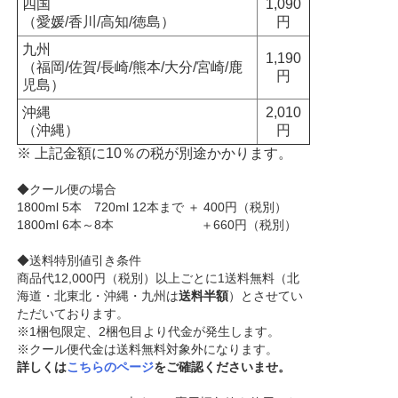
四国
1,090
（愛媛/香川/高知/徳島）
円
九州
1,190
（福岡/佐賀/長崎/熊本/大分/宮崎/鹿
円
児島）
沖縄
2,010
（沖縄）
円
※ 上記金額に10％の税が別途かかります。
◆クール便の場合
1800ml 5本 720ml 12本まで ＋ 400円（税別）
1800ml 6本～8本 ＋660円（税別）
◆送料特別値引き条件
商品代12,000円（税別）以上ごとに1送料無料（北
海道・北東北・沖縄・九州は
送料半額
）とさせてい
ただいております。
※1梱包限定、2梱包目より代金が発生します。
※クール便代金は送料無料対象外になります。
詳しくは
こちらのページ
をご確認くださいませ。