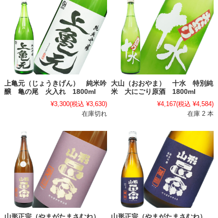
上亀元（じょうきげん） 純米吟
大山（おおやま） 十水 特別純
醸 亀の尾 火入れ 1800ml
米 大にごり原酒 1800ml
¥3,300
(税込 ¥3,630)
¥4,167
(税込 ¥4,584)
在庫切れ
在庫 2 本
山形正宗（やまがたまさむね）
山形正宗（やまがたまさむね）