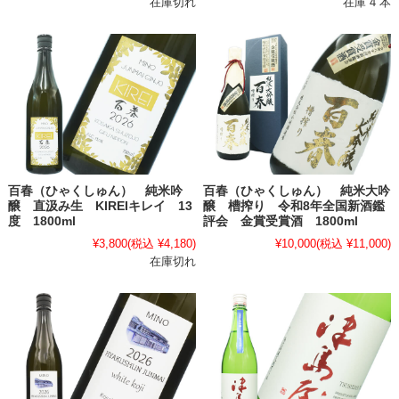
在庫切れ
在庫 4 本
百春（ひゃくしゅん） 純米吟
百春（ひゃくしゅん） 純米大吟
醸 直汲み生 KIREIキレイ 13
醸 槽搾り 令和8年全国新酒鑑
度 1800ml
評会 金賞受賞酒 1800ml
¥3,800
(税込 ¥4,180)
¥10,000
(税込 ¥11,000)
在庫切れ