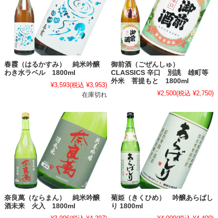
春霞（はるかすみ） 純米吟醸
御前酒（ごぜんしゅ）
わき水ラベル 1800ml
CLASSICS 辛口 別誂 雄町等
外米 菩提もと 1800ml
¥3,593
(税込 ¥3,953)
¥2,500
(税込 ¥2,750)
在庫切れ
奈良萬（ならまん） 純米吟醸
菊姫（きくひめ） 吟醸あらばし
酒未来 火入 1800ml
り 1800ml