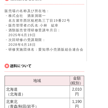
販売場の名称及び所在地：
・株式会社 酒泉洞堀一
名古屋市西区枇杷島三丁目19番22号
・販売管理者の氏名:小林 紘幸
・酒類販売管理研修受講年月日：
2025年6月19日
・次回研修の受講期限：
2028年6月18日
・研修実施団体名：愛知県小売酒販組合連合会
金額
地域
(税別）
北海道
2,010
（北海道）
円
北東北
1,190
（青森/秋田/岩手）
円