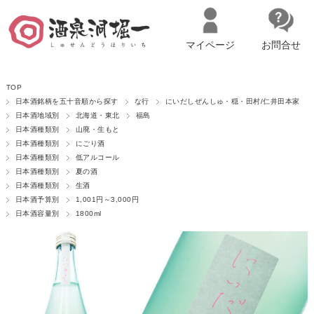
マイページ
お問合せ
__ITM_CNT__
名古屋市西区の「造り手の想いを伝える」日本酒・ワインセレクトショ
TOP
ップ
マイページへログイン
カートをみる
日本酒銘柄を五十音順から探す
な行
にいだしぜんしゅ・穏・田村/仁井田本家
日本酒地域別
北海道・東北
福島
日本酒種類別
山廃・生もと
日本酒種類別
にごり酒
日本酒種類別
低アルコール
日本酒種類別
夏の酒
日本酒種類別
生酒
日本酒予算別
1,001円～3,000円
日本酒容量別
1800ml