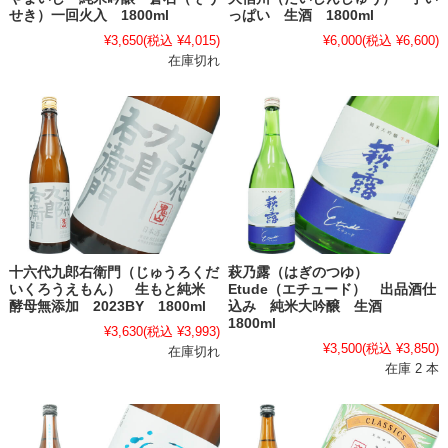
せき）一回火入 1800ml
っぱい 生酒 1800ml
¥3,650
(税込 ¥4,015)
¥6,000
(税込 ¥6,600)
在庫切れ
十六代九郎右衛門（じゅうろくだ
萩乃露（はぎのつゆ）
いくろうえもん） 生もと純米
Etude（エチュード） 出品酒仕
酵母無添加 2023BY 1800ml
込み 純米大吟醸 生酒
1800ml
¥3,630
(税込 ¥3,993)
¥3,500
(税込 ¥3,850)
在庫切れ
在庫 2 本