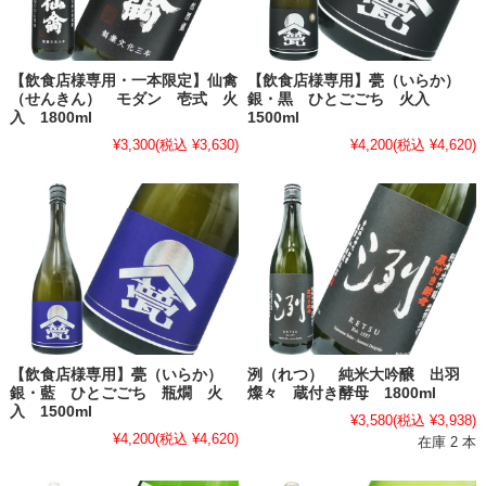
【飲食店様専用・一本限定】仙禽
【飲食店様専用】甍（いらか）
（せんきん） モダン 壱式 火
銀・黒 ひとごごち 火入
入 1800ml
1500ml
¥3,300
(税込 ¥3,630)
¥4,200
(税込 ¥4,620)
【飲食店様専用】甍（いらか）
洌（れつ） 純米大吟醸 出羽
銀・藍 ひとごごち 瓶燗 火
燦々 蔵付き酵母 1800ml
入 1500ml
¥3,580
(税込 ¥3,938)
¥4,200
(税込 ¥4,620)
在庫 2 本