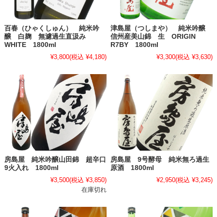
百春（ひゃくしゅん） 純米吟
津島屋（つしまや） 純米吟醸
醸 白麹 無濾過生直汲み
信州産美山錦 生 ORIGIN
WHITE 1800ml
R7BY 1800ml
¥3,800
(税込 ¥4,180)
¥3,300
(税込 ¥3,630)
房島屋 純米吟醸山田錦 超辛口
房島屋 9号酵母 純米無ろ過生
9火入れ 1800ml
原酒 1800ml
¥3,500
(税込 ¥3,850)
¥2,950
(税込 ¥3,245)
在庫切れ