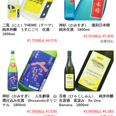
二兎（にと）THEME（テーマ）
神杉（かみすぎ） 復刻日本晴
純米吟醸 うすにごり 生酒
純米生酒 1800ml
1800ml
¥3,553
(税込 ¥3,909)
¥3,703
(税込 ¥4,074)
在庫切れ
神杉（かみすぎ） 人生劇場 山
百春（ひゃくしゅん） 純米吟醸
廃仕込み生酒 Shusendoオリジ
生原酒 直汲み So Una
ナル 1800ml
Banana 1800ml
¥3,300
(税込 ¥3,630)
¥3,800
(税込 ¥4,180)