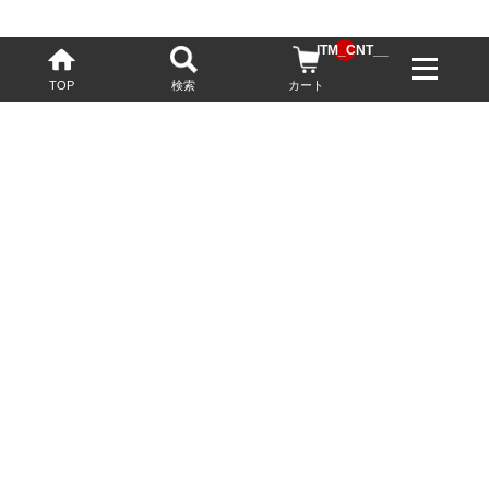
__ITM_CNT__
TOP
検索
カート
配送・送料について
お酒の鮮度を保つため、必要に応じてクール便で配送いたします。
基本送料無料
13,200円(税込)以上
※ネットでご購入されたお客様限定
最短翌営業日配送
23:59迄のご注文で