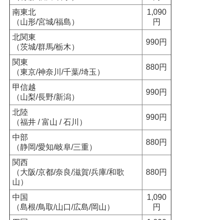
南東北
1,090
（山形/宮城/福島）
円
北関東
990円
（茨城/群馬/栃木）
関東
880円
（東京/神奈川/千葉/埼玉）
甲信越
990円
（山梨/長野/新潟）
北陸
990円
（福井 / 富山 / 石川）
中部
880円
（静岡/愛知/岐阜/三重）
関西
（大阪/京都/奈良/滋賀/兵庫/和歌
880円
山）
中国
1,090
（島根/鳥取/山口/広島/岡山）
円