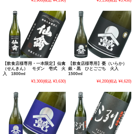
¥3,900
(税込 ¥4,290)
¥3,136
(税込 ¥3,450)
【飲食店様専用・一本限定】仙禽
【飲食店様専用】甍（いらか）
（せんきん） モダン 壱式 火
銀・黒 ひとごごち 火入
入 1800ml
1500ml
¥3,300
(税込 ¥3,630)
¥4,200
(税込 ¥4,620)