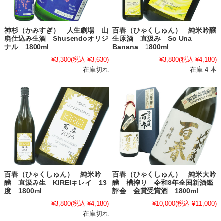
神杉（かみすぎ） 人生劇場 山
百春（ひゃくしゅん） 純米吟醸
廃仕込み生酒 Shusendoオリジ
生原酒 直汲み So Una
ナル 1800ml
Banana 1800ml
¥3,300
(税込 ¥3,630)
¥3,800
(税込 ¥4,180)
在庫切れ
在庫 4 本
百春（ひゃくしゅん） 純米吟
百春（ひゃくしゅん） 純米大吟
醸 直汲み生 KIREIキレイ 13
醸 槽搾り 令和8年全国新酒鑑
度 1800ml
評会 金賞受賞酒 1800ml
¥3,800
(税込 ¥4,180)
¥10,000
(税込 ¥11,000)
在庫切れ