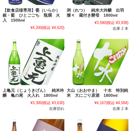
【飲食店様専用】甍（いらか）
洌（れつ） 純米大吟醸 出羽
銀・藍 ひとごごち 瓶燗 火
燦々 蔵付き酵母 1800ml
入 1500ml
¥3,580
(税込 ¥3,938)
¥4,200
(税込 ¥4,620)
在庫 2 本
上亀元（じょうきげん） 純米吟
大山（おおやま） 十水 特別純
醸 亀の尾 火入れ 1800ml
米 大にごり原酒 1800ml
¥3,300
(税込 ¥3,630)
¥4,167
(税込 ¥4,584)
在庫切れ
在庫 2 本