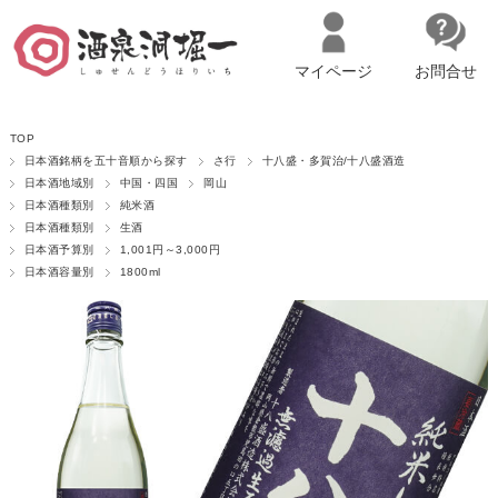
マイページ
お問合せ
__ITM_CNT__
名古屋市西区の「造り手の想いを伝える」日本酒・ワインセレクトショ
TOP
ップ
マイページへログイン
カートをみる
日本酒銘柄を五十音順から探す
さ行
十八盛・多賀治/十八盛酒造
日本酒地域別
中国・四国
岡山
日本酒種類別
純米酒
日本酒種類別
生酒
日本酒予算別
1,001円～3,000円
日本酒容量別
1800ml