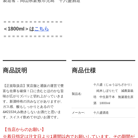
製造者：岡山県倉敷市児島 十八盛酒造
＝＝＝＝＝＝＝＝＝＝＝＝＝＝
＜1800ml＞は
こちら
＝＝＝＝＝＝＝＝＝＝＝＝＝＝
商品説明
商品仕様
十八盛（じゅうはちざかり）
【正規取扱店】実店舗と通販の運営で豊
富な在庫を確保！口に含むとほのかな旨
純米しぼりたて 減農薬栽
製品名:
味が広がりズバッと切れ上がっていきま
培 中生新千本 無濾過生原
す。新酒特有の渋みなどがありますが、
酒 1800ml
ガス感、酸もしっかりとあるので
&#21534;み飽きしないお酒だと思いま
メーカー:
十八盛酒造
す。スイスイ飲めてやばいお酒です。
【当店からのお願い】
※着日指定は注文日より1週間以内でお願いしています。その期間が