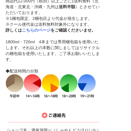
商品代12,000円（税別）以上ごとに1送料無料（北
海道・北東北・沖縄・九州は
送料半額
）とさせてい
ただいております。
※1梱包限定、2梱包目より代金が発生します。
※クール便代金は送料無料対象外になります。
詳しくは
こちらのページ
をご確認くださいませ。
1800ml・720ml 4本までは専用梱包箱を使用いた
します。それ以上の本数に関しましてはリサイクル
の梱包箱を使用いたします。ご了承お願いいたしま
す。
◆配送時間の分類
ショップ名：酒泉洞堀一（しゅせんどうほりいち）