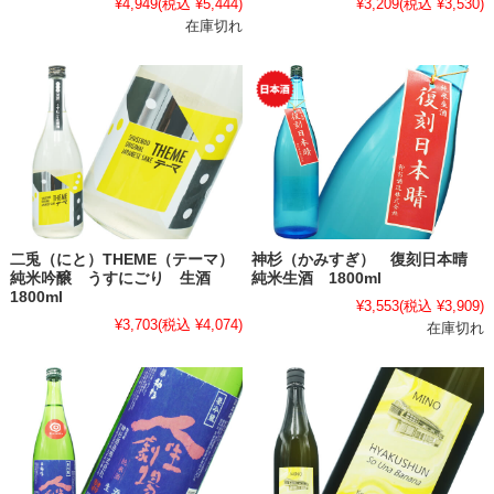
¥4,949
(税込 ¥5,444)
¥3,209
(税込 ¥3,530)
在庫切れ
二兎（にと）THEME（テーマ）
神杉（かみすぎ） 復刻日本晴
純米吟醸 うすにごり 生酒
純米生酒 1800ml
1800ml
¥3,553
(税込 ¥3,909)
¥3,703
(税込 ¥4,074)
在庫切れ