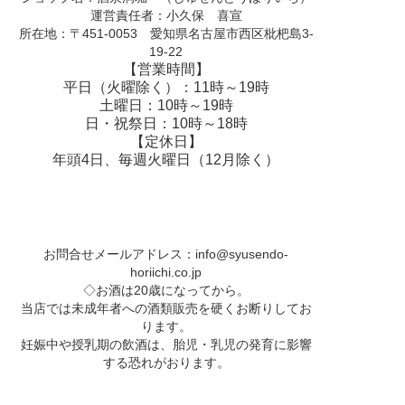
運営責任者：小久保 喜宣
所在地：〒451-0053 愛知県名古屋市西区枇杷島3-
19-22
【営業時間】
平日（火曜除く）：11時～19時
土曜日：10時～19時
日・祝祭日：10時～18時
【定休日】
年頭4日、毎週火曜日（12月除く）
お問合せメールアドレス：
info@syusendo-
horiichi.co.jp
◇お酒は20歳になってから。
当店では未成年者への酒類販売を硬くお断りしてお
ります。
妊娠中や授乳期の飲酒は、胎児・乳児の発育に影響
する恐れがおります。