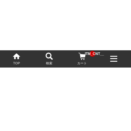
__ITM_CNT__
TOP
検索
カート
配送・送料について
お酒の鮮度を保つため、必要に応じてクール便で配送いたします。
基本送料無料
13,200円(税込)以上
※ネットでご購入されたお客様限定