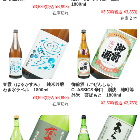
1800ml
¥3,630
(税込 ¥3,993)
¥3,500
(税込 ¥3,850)
在庫切れ
在庫 2 本
春霞（はるかすみ） 純米吟醸
御前酒（ごぜんしゅ）
わき水ラベル 1800ml
CLASSICS 辛口 別誂 雄町等
外米 菩提もと 1800ml
¥3,593
(税込 ¥3,953)
¥2,500
(税込 ¥2,750)
在庫切れ