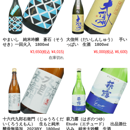
やまいし 純米吟醸 蒼石（そう
大信州（だいしんしゅう） 手い
せき）一回火入 1800ml
っぱい 生酒 1800ml
¥3,650
(税込 ¥4,015)
¥6,000
(税込 ¥6,600)
在庫切れ
十六代九郎右衛門（じゅうろくだ
萩乃露（はぎのつゆ）
いくろうえもん） 生もと純米
Etude（エチュード） 出品酒仕
酵母無添加 2023BY 1800ml
込み 純米大吟醸 生酒