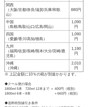
関西
（大阪/京都/奈良/滋賀/兵庫/和歌
880円
山）
中国
1,090
（島根/鳥取/山口/広島/岡山）
円
四国
1,090
（愛媛/香川/高知/徳島）
円
九州
1,190
（福岡/佐賀/長崎/熊本/大分/宮崎/鹿
円
児島）
沖縄
2,010
（沖縄）
円
※ 上記金額に10％の税が別途かかります。
◆クール便の場合
1800ml 5本 720ml 12本まで ＋ 400円（税別）
1800ml 6本～8本 ＋660円（税別）
◆送料特別値引き条件