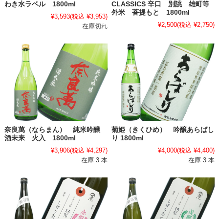
わき水ラベル 1800ml
CLASSICS 辛口 別誂 雄町等
外米 菩提もと 1800ml
¥3,593
(税込 ¥3,953)
¥2,500
(税込 ¥2,750)
在庫切れ
奈良萬（ならまん） 純米吟醸
菊姫（きくひめ） 吟醸あらばし
酒未来 火入 1800ml
り 1800ml
¥3,906
(税込 ¥4,297)
¥4,000
(税込 ¥4,400)
在庫 3 本
在庫 3 本