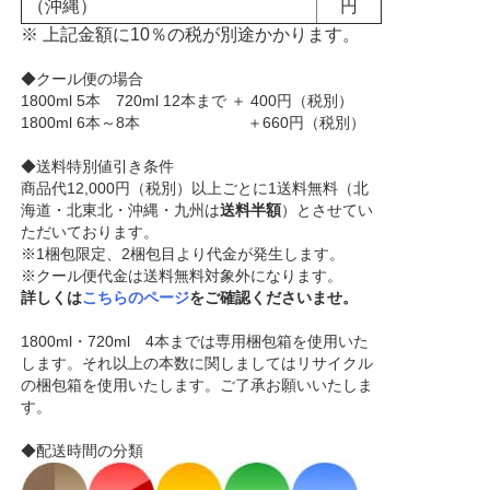
（沖縄）
円
※ 上記金額に10％の税が別途かかります。
◆クール便の場合
1800ml 5本 720ml 12本まで ＋ 400円（税別）
1800ml 6本～8本 ＋660円（税別）
◆送料特別値引き条件
商品代12,000円（税別）以上ごとに1送料無料（北
海道・北東北・沖縄・九州は
送料半額
）とさせてい
ただいております。
※1梱包限定、2梱包目より代金が発生します。
※クール便代金は送料無料対象外になります。
詳しくは
こちらのページ
をご確認くださいませ。
1800ml・720ml 4本までは専用梱包箱を使用いた
します。それ以上の本数に関しましてはリサイクル
の梱包箱を使用いたします。ご了承お願いいたしま
す。
◆配送時間の分類