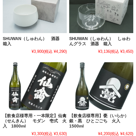
SHUWAN（しゅわん） 酒器
SHUWAN（しゅわん） しゅわ
箱入
んグラス 酒器 箱入
¥3,900
(税込 ¥4,290)
¥3,136
(税込 ¥3,450)
【飲食店様専用・一本限定】仙禽
【飲食店様専用】甍（いらか）
（せんきん） モダン 壱式 火
銀・黒 ひとごごち 火入
入 1800ml
1500ml
¥3,300
(税込 ¥3,630)
¥4,200
(税込 ¥4,620)