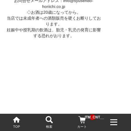
お問合せメールアドレス：
info@syusendo-
horiichi.co.jp
◇お酒は20歳になってから。
当店では未成年者への酒類販売を硬くお断りしてお
ります。
妊娠中や授乳期の飲酒は、胎児・乳児の発育に影響
する恐れがおります。
__ITM_CNT__
TOP
検索
カート