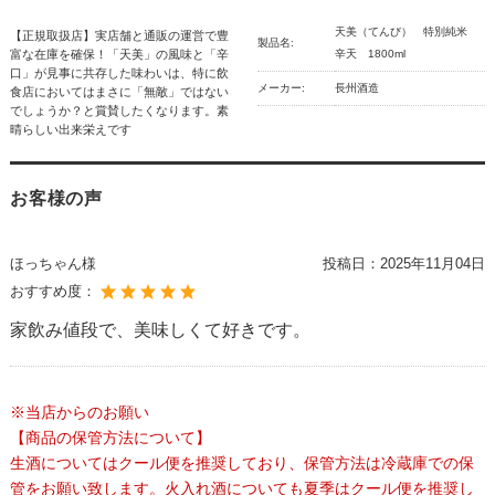
天美（てんび） 特別純米
【正規取扱店】実店舗と通販の運営で豊
製品名:
富な在庫を確保！「天美」の風味と「辛
辛天 1800ml
口」が見事に共存した味わいは、特に飲
メーカー:
長州酒造
食店においてはまさに「無敵」ではない
でしょうか？と賞賛したくなります。素
晴らしい出来栄えです
お客様の声
ほっちゃん様
投稿日：
2025年11月04日
おすすめ度：
家飲み値段で、美味しくて好きです。
※当店からのお願い
【商品の保管方法について】
生酒についてはクール便を推奨しており、保管方法は冷蔵庫での保
管をお願い致します。火入れ酒についても夏季はクール便を推奨し