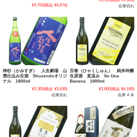
¥3,703
(税込 ¥4,074)
在庫切れ
神杉（かみすぎ） 人生劇場 山
百春（ひゃくしゅん） 純米吟醸
廃仕込み生酒 Shusendoオリジ
生原酒 直汲み So Una
ナル 1800ml
Banana 1800ml
¥3,300
(税込 ¥3,630)
¥3,800
(税込 ¥4,180)
在庫切れ
在庫 4 本