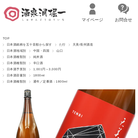
マイページ
お問合せ
__ITM_CNT__
名古屋市西区の「造り手の想いを伝える」日本酒・ワインセレクトショ
TOP
ップ
マイページへログイン
カートをみる
日本酒銘柄を五十音順から探す
た行
天美/長州酒造
日本酒地域別
中国・四国
山口
日本酒種類別
純米酒
日本酒種類別
辛口酒
日本酒予算別
1,001円～3,000円
日本酒容量別
1800ml
日本酒種類別
通年／定番酒：1800ml