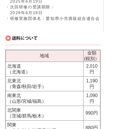
2025年6月19日
・次回研修の受講期限：
2028年6月18日
・研修実施団体名：愛知県小売酒販組合連合会
金額
地域
(税別）
北海道
2,010
（北海道）
円
北東北
1,190
（青森/秋田/岩手）
円
南東北
1,090
（山形/宮城/福島）
円
北関東
990円
（茨城/群馬/栃木）
関東
880円