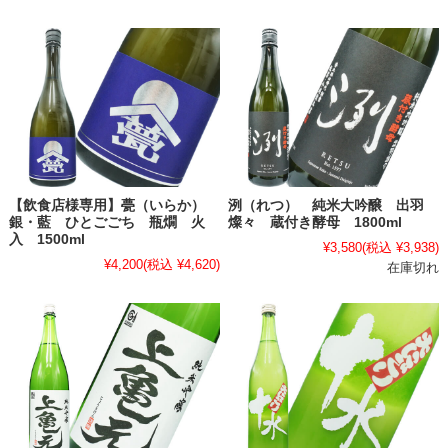
【飲食店様専用】甍（いらか）
洌（れつ） 純米大吟醸 出羽
銀・藍 ひとごごち 瓶燗 火
燦々 蔵付き酵母 1800ml
入 1500ml
¥3,580
(税込 ¥3,938)
¥4,200
(税込 ¥4,620)
在庫切れ