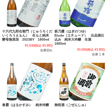
十六代九郎右衛門（じゅうろくだ
萩乃露（はぎのつゆ）
いくろうえもん） 生もと純米
Etude（エチュード） 出品酒仕
酵母無添加 2023BY 1800ml
込み 純米大吟醸 生酒
1800ml
¥3,630
(税込 ¥3,993)
¥3,500
(税込 ¥3,850)
在庫切れ
在庫 1 本
春霞（はるかすみ） 純米吟醸
御前酒（ごぜんしゅ）