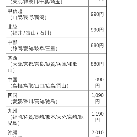
（東京/神奈川/千葉/埼玉）
甲信越
990円
（山梨/長野/新潟）
北陸
990円
（福井 / 富山 / 石川）
中部
880円
（静岡/愛知/岐阜/三重）
関西
（大阪/京都/奈良/滋賀/兵庫/和歌
880円
山）
中国
1,090
（島根/鳥取/山口/広島/岡山）
円
四国
1,090
（愛媛/香川/高知/徳島）
円
九州
1,190
（福岡/佐賀/長崎/熊本/大分/宮崎/鹿
円
児島）
沖縄
2,010