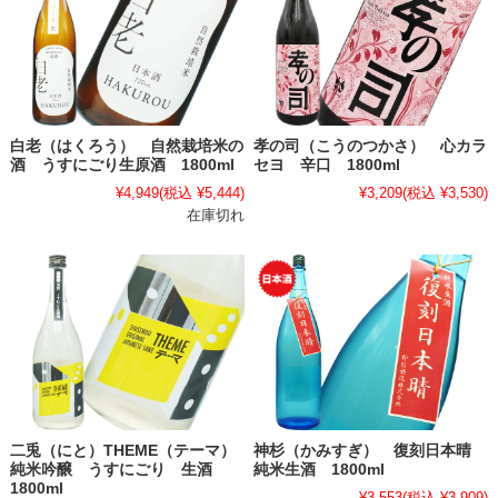
白老（はくろう） 自然栽培米の
孝の司（こうのつかさ） 心カラ
酒 うすにごり生原酒 1800ml
セヨ 辛口 1800ml
¥4,949
(税込 ¥5,444)
¥3,209
(税込 ¥3,530)
在庫切れ
二兎（にと）THEME（テーマ）
神杉（かみすぎ） 復刻日本晴
純米吟醸 うすにごり 生酒
純米生酒 1800ml
1800ml
¥3,553
(税込 ¥3,909)