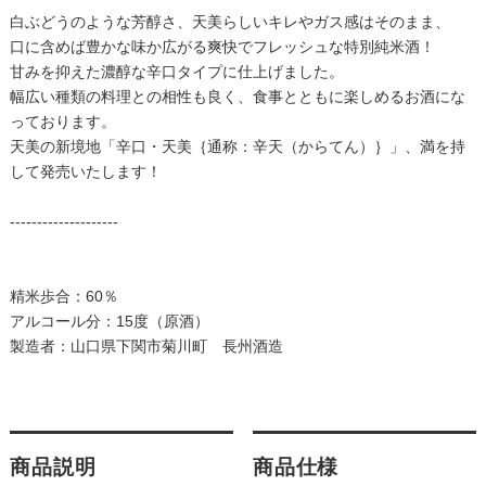
白ぶどうのような芳醇さ、天美らしいキレやガス感はそのまま、
口に含めば豊かな味か広がる爽快でフレッシュな特別純米酒！
甘みを抑えた濃醇な辛口タイプに仕上げました。
幅広い種類の料理との相性も良く、食事とともに楽しめるお酒にな
っております。
天美の新境地「辛口・天美｛通称：辛天（からてん）｝」、満を持
して発売いたします！
--------------------
精米歩合：60％
アルコール分：15度（原酒）
製造者：山口県下関市菊川町 長州酒造
商品説明
商品仕様