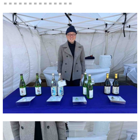
＝＝＝＝＝＝＝＝＝＝＝＝＝＝