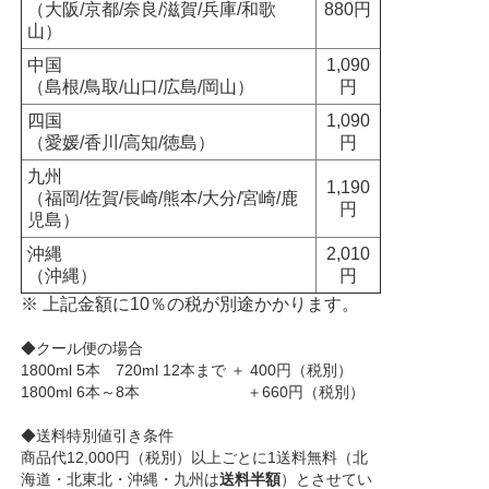
（大阪/京都/奈良/滋賀/兵庫/和歌
880円
山）
中国
1,090
（島根/鳥取/山口/広島/岡山）
円
四国
1,090
（愛媛/香川/高知/徳島）
円
九州
1,190
（福岡/佐賀/長崎/熊本/大分/宮崎/鹿
円
児島）
沖縄
2,010
（沖縄）
円
※ 上記金額に10％の税が別途かかります。
◆クール便の場合
1800ml 5本 720ml 12本まで ＋ 400円（税別）
1800ml 6本～8本 ＋660円（税別）
◆送料特別値引き条件
商品代12,000円（税別）以上ごとに1送料無料（北
海道・北東北・沖縄・九州は
送料半額
）とさせてい