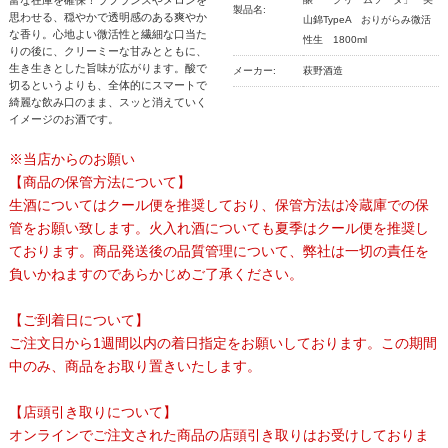
製品名:
思わせる、穏やかで透明感のある爽やか
山錦TypeA おりがらみ微活
な香り。心地よい微活性と繊細な口当た
性生 1800ml
りの後に、クリーミーな甘みとともに、
生き生きとした旨味が広がります。酸で
メーカー:
萩野酒造
切るというよりも、全体的にスマートで
綺麗な飲み口のまま、スッと消えていく
イメージのお酒です。
※当店からのお願い
【商品の保管方法について】
生酒についてはクール便を推奨しており、保管方法は冷蔵庫での保
管をお願い致します。火入れ酒についても夏季はクール便を推奨し
ております。商品発送後の品質管理について、弊社は一切の責任を
負いかねますのであらかじめご了承ください。
【ご到着日について】
ご注文日から1週間以内の着日指定をお願いしております。この期間
中のみ、商品をお取り置きいたします。
【店頭引き取りについて】
オンラインでご注文された商品の店頭引き取りはお受けしておりま