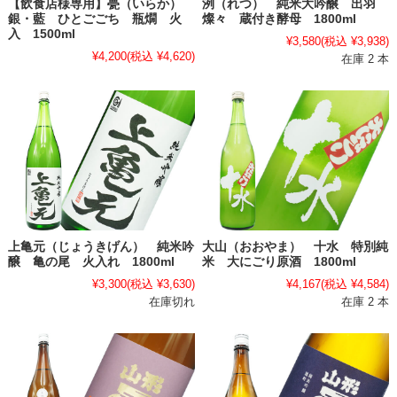
【飲食店様専用】甍（いらか）
洌（れつ） 純米大吟醸 出羽
銀・藍 ひとごごち 瓶燗 火
燦々 蔵付き酵母 1800ml
入 1500ml
¥3,580
(税込 ¥3,938)
¥4,200
(税込 ¥4,620)
在庫 2 本
上亀元（じょうきげん） 純米吟
大山（おおやま） 十水 特別純
醸 亀の尾 火入れ 1800ml
米 大にごり原酒 1800ml
¥3,300
(税込 ¥3,630)
¥4,167
(税込 ¥4,584)
在庫切れ
在庫 2 本