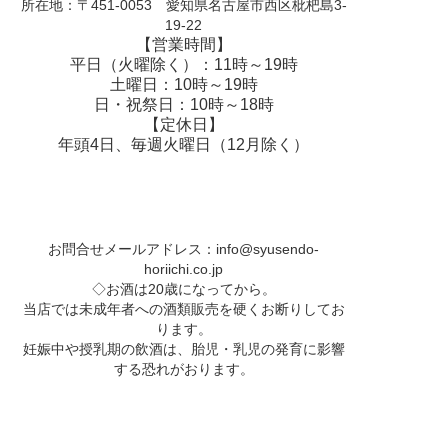
所在地：〒451-0053 愛知県名古屋市西区枇杷島3-
19-22
【営業時間】
平日（火曜除く）：11時～19時
土曜日：10時～19時
日・祝祭日：10時～18時
【定休日】
年頭4日、毎週火曜日（12月除く）
お問合せメールアドレス：
info@syusendo-
horiichi.co.jp
◇お酒は20歳になってから。
当店では未成年者への酒類販売を硬くお断りしてお
ります。
妊娠中や授乳期の飲酒は、胎児・乳児の発育に影響
する恐れがおります。