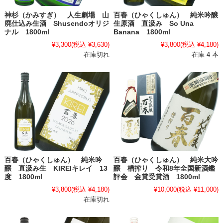
神杉（かみすぎ） 人生劇場 山
百春（ひゃくしゅん） 純米吟醸
廃仕込み生酒 Shusendoオリジ
生原酒 直汲み So Una
ナル 1800ml
Banana 1800ml
¥3,300
(税込 ¥3,630)
¥3,800
(税込 ¥4,180)
在庫切れ
在庫 4 本
百春（ひゃくしゅん） 純米吟
百春（ひゃくしゅん） 純米大吟
醸 直汲み生 KIREIキレイ 13
醸 槽搾り 令和8年全国新酒鑑
度 1800ml
評会 金賞受賞酒 1800ml
¥3,800
(税込 ¥4,180)
¥10,000
(税込 ¥11,000)
在庫切れ