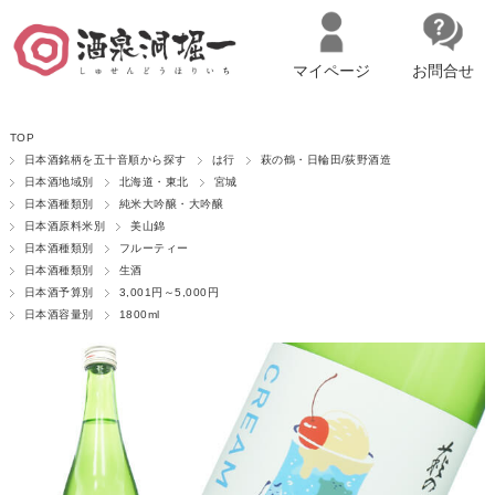
マイページ
お問合せ
__ITM_CNT__
名古屋市西区の「造り手の想いを伝える」日本酒・ワインセレクトショ
TOP
ップ
マイページへログイン
カートをみる
日本酒銘柄を五十音順から探す
は行
萩の鶴・日輪田/荻野酒造
日本酒地域別
北海道・東北
宮城
日本酒種類別
純米大吟醸・大吟醸
日本酒原料米別
美山錦
日本酒種類別
フルーティー
日本酒種類別
生酒
日本酒予算別
3,001円～5,000円
日本酒容量別
1800ml