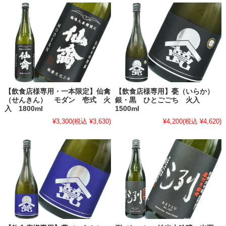
【飲食店様専用・一本限定】仙禽
【飲食店様専用】甍（いらか）
（せんきん） モダン 壱式 火
銀・黒 ひとごごち 火入
入 1800ml
1500ml
¥3,300
(税込 ¥3,630)
¥4,200
(税込 ¥4,620)