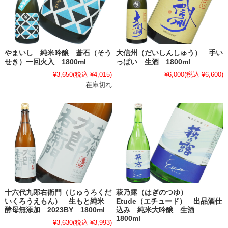
やまいし 純米吟醸 蒼石（そう
大信州（だいしんしゅう） 手い
せき）一回火入 1800ml
っぱい 生酒 1800ml
¥3,650
(税込 ¥4,015)
¥6,000
(税込 ¥6,600)
在庫切れ
十六代九郎右衛門（じゅうろくだ
萩乃露（はぎのつゆ）
いくろうえもん） 生もと純米
Etude（エチュード） 出品酒仕
酵母無添加 2023BY 1800ml
込み 純米大吟醸 生酒
1800ml
¥3,630
(税込 ¥3,993)