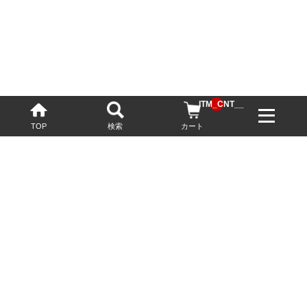
__ITM_CNT__
TOP
検索
カート
配送・送料について
お酒の鮮度を保つため、必要に応じてクール便で配送いたします。
基本送料無料
13,200円(税込)以上
※ネットでご購入されたお客様限定