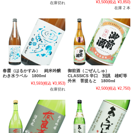
¥3,500
(税込 ¥3,850)
在庫切れ
在庫 2 本
春霞（はるかすみ） 純米吟醸
御前酒（ごぜんしゅ）
わき水ラベル 1800ml
CLASSICS 辛口 別誂 雄町等
外米 菩提もと 1800ml
¥3,593
(税込 ¥3,953)
¥2,500
(税込 ¥2,750)
在庫切れ