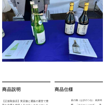
商品説明
商品仕様
萩の鶴（はぎのつる） 純米吟
【正規取扱店】実店舗と通販の運営で豊
富な在庫を確保！ラフランスやメロンを
醸 「クリームソーダ」 美