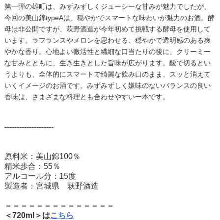
第一弾の雄町は、みずみずしくジューシーな甘みが魅力でしたが、
今回の美山錦typeAは、穏やかでスマートな味わいが魅力のお酒。酵
母は非公開ですが、萩野酒造が今年初めて挑戦する酵母を使用して
います。ラフランスやメロンを思わせる、穏やかで透明感のある爽
やかな香り。心地よい微活性と繊細な口当たりの後に、クリーミー
な甘みとともに、生き生きとした旨味が広がります。酸で切るとい
うよりも、全体的にスマートで綺麗な飲み口のまま、スッと消えて
いくイメージのお酒です。みずみずしく嫌味のないバランスの良い
香味は、さまざまな料理とも合わせやすい一本です。
--------------------
原料米：美山錦100％
精米歩合：55％
アルコール分：15度
製造者：宮城県 萩野酒造
＝＝＝＝＝＝＝＝＝＝＝＝＝＝
＜720ml＞は
こちら