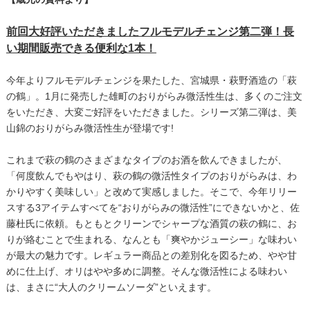
前回大好評いただきましたフルモデルチェンジ第二弾！長
い期間販売できる便利な1本！
今年よりフルモデルチェンジを果たした、宮城県・萩野酒造の「萩
の鶴」。1月に発売した雄町のおりがらみ微活性生は、多くのご注文
をいただき、大変ご好評をいただきました。シリーズ第二弾は、美
山錦のおりがらみ微活性生が登場です!
これまで萩の鶴のさまざまなタイプのお酒を飲んできましたが、
「何度飲んでもやはり、萩の鶴の微活性タイプのおりがらみは、わ
かりやすく美味しい」と改めて実感しました。そこで、今年リリー
スする3アイテムすべてを“おりがらみの微活性”にできないかと、佐
藤杜氏に依頼。もともとクリーンでシャープな酒質の萩の鶴に、お
りが絡むことで生まれる、なんとも「爽やかジューシー」な味わい
が最大の魅力です。レギュラー商品との差別化を図るため、やや甘
めに仕上げ、オリはやや多めに調整。そんな微活性による味わい
は、まさに“大人のクリームソーダ”といえます。