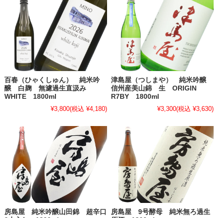
百春（ひゃくしゅん） 純米吟
津島屋（つしまや） 純米吟醸
醸 白麹 無濾過生直汲み
信州産美山錦 生 ORIGIN
WHITE 1800ml
R7BY 1800ml
¥3,800
(税込 ¥4,180)
¥3,300
(税込 ¥3,630)
房島屋 純米吟醸山田錦 超辛口
房島屋 9号酵母 純米無ろ過生