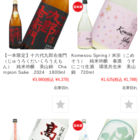
【一本限定】十六代九郎右衛門
Komesou Spring / 米宗（こめ
（じゅうろくだいくろうえも
そう） 純米吟醸 春酒 うす
ん） 純米吟醸 美山錦 Cha
にごり生酒 環境共生米 美山
ｍpion Sake 2024 1800ml
錦 720ml
¥3,980
(税込 ¥4,378)
¥1,625
(税込 ¥1,788)
在庫切れ
在庫切れ