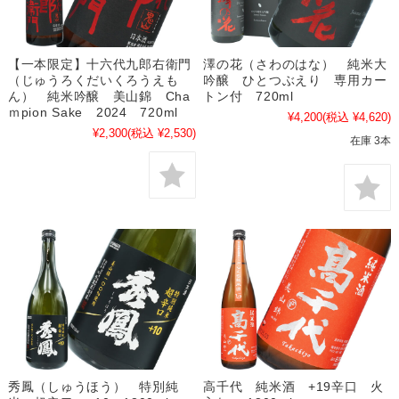
【一本限定】十六代九郎右衛門
澤の花（さわのはな） 純米大
（じゅうろくだいくろうえも
吟醸 ひとつぶえり 専用カー
ん） 純米吟醸 美山錦 Cha
トン付 720ml
ｍpion Sake 2024 720ml
¥4,200
(税込 ¥4,620)
¥2,300
(税込 ¥2,530)
在庫 3本
秀鳳（しゅうほう） 特別純
高千代 純米酒 +19辛口 火