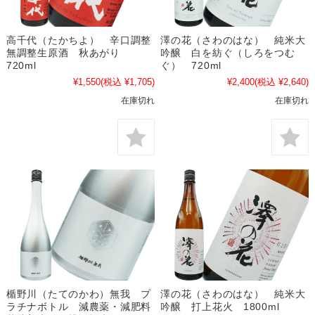
高千代（たかちよ） 辛口調整
澤の花（さわのはな） 純米大
無調整生原酒 秋あがり
吟醸 白を紡ぐ（しろをつむ
720ml
ぐ） 720ml
¥1,550
(税込 ¥1,705)
¥2,400
(税込 ¥2,640)
在庫切れ
在庫切れ
楯野川（たてのかわ）無我 プ
澤の花（さわのはな） 純米大
ラチナボトル 減農薬・減肥料
吟醸 打上花火 1800ml