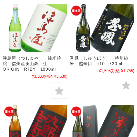
津島屋（つしまや） 純米吟
秀鳳（しゅうほう） 特別純
醸 信州産美山錦 生
米 超辛口 +10 720ml
ORIGIN R7BY 1800ml
¥1,595
(税込 ¥1,755)
¥3,300
(税込 ¥3,630)