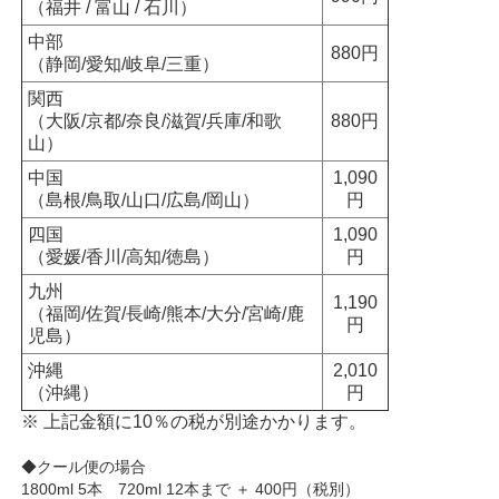
（福井 / 富山 / 石川）
中部
880円
（静岡/愛知/岐阜/三重）
関西
（大阪/京都/奈良/滋賀/兵庫/和歌
880円
山）
中国
1,090
（島根/鳥取/山口/広島/岡山）
円
四国
1,090
（愛媛/香川/高知/徳島）
円
九州
1,190
（福岡/佐賀/長崎/熊本/大分/宮崎/鹿
円
児島）
沖縄
2,010
（沖縄）
円
※ 上記金額に10％の税が別途かかります。
◆クール便の場合
1800ml 5本 720ml 12本まで ＋ 400円（税別）