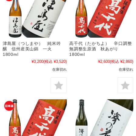
津島屋（つしまや） 純米吟
高千代（たかちよ） 辛口調整
醸 信州産美山錦 一火
無調整生原酒 秋あがり
1800ml
1800ml
¥3,200
(税込 ¥3,520)
¥2,600
(税込 ¥2,860)
在庫切れ
在庫切れ