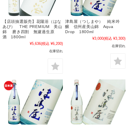
【店頭抽選販売】花陽浴（はな
津島屋（つしまや） 純米吟
あび） THE PREMIUM 美山
醸 信州産美山錦 Aqua
錦 磨き四割 無濾過生原
Drop 1800ml
酒 1800ml
¥3,000
(税込 ¥3,300)
¥5,636
(税込 ¥6,200)
在庫切れ
在庫切れ