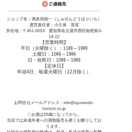
ショップ名：酒泉洞堀一（しゅせんどうほりいち）
運営責任者：小久保 喜宣
所在地：〒451-0053 愛知県名古屋市西区枇杷島3-
19-22
【営業時間】
平日（火曜除く）：11時～19時
土曜日：10時～19時
日・祝祭日：10時～18時
【定休日】
年頭4日、毎週火曜日（12月除く）
お問合せメールアドレス：
info@syusendo-
horiichi.co.jp
◇お酒は20歳になってから。
当店では未成年者への酒類販売を硬くお断りしてお
ります。