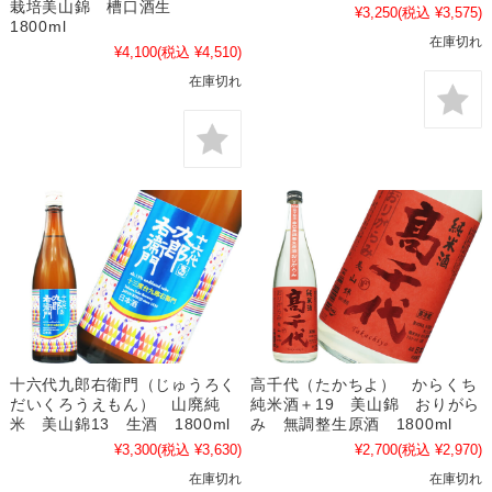
栽培美山錦 槽口酒生
¥3,250
(税込 ¥3,575)
1800ml
在庫切れ
¥4,100
(税込 ¥4,510)
在庫切れ
十六代九郎右衛門（じゅうろく
高千代（たかちよ） からくち
だいくろうえもん） 山廃純
純米酒＋19 美山錦 おりがら
米 美山錦13 生酒 1800ml
み 無調整生原酒 1800ml
¥3,300
(税込 ¥3,630)
¥2,700
(税込 ¥2,970)
在庫切れ
在庫切れ