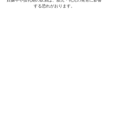
妊娠中や授乳期の飲酒は、胎児・乳児の発育に影響
する恐れがおります。