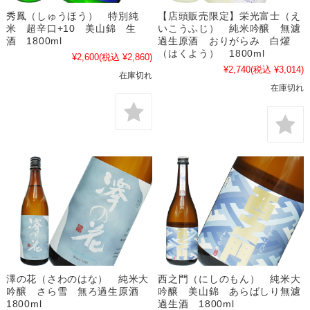
秀鳳（しゅうほう） 特別純
【店頭販売限定】栄光富士（え
米 超辛口+10 美山錦 生
いこうふじ） 純米吟醸 無濾
酒 1800ml
過生原酒 おりがらみ 白燿
（はくよう） 1800ml
¥2,600
(税込 ¥2,860)
¥2,740
(税込 ¥3,014)
在庫切れ
在庫切れ
澤の花（さわのはな） 純米大
西之門（にしのもん） 純米大
吟醸 さら雪 無ろ過生原酒
吟醸 美山錦 あらばしり無濾
1800ml
過生酒 1800ml