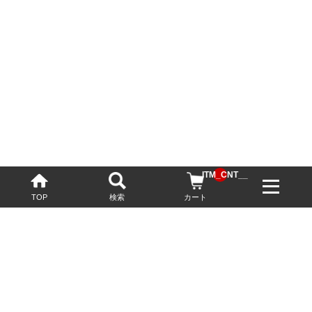
__ITM_CNT__
TOP
検索
カート
配送・送料について
お酒の鮮度を保つため、必要に応じてクール便で配送いたします。