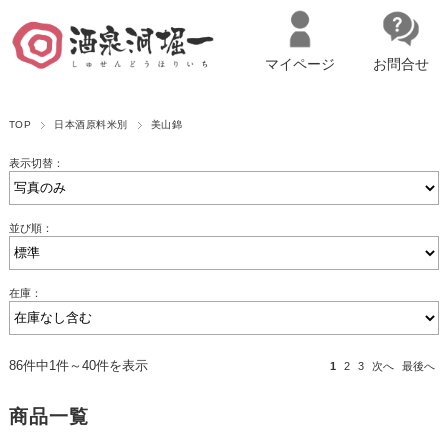
マイページ
お問合せ
__ITM_CNT__
名古屋市西区の「造り手の想いを伝える」日本酒・ワインセレクトショ
TOP
日本酒原料米別
美山錦
ップ
マイページへログイン
カートをみる
表示切替：
並び順：
在庫：
86件中1件～40件を表示
1
2
3
次へ
最後へ
商品一覧