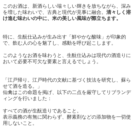
このお酒は、新酒らしい瑞々しい輝きを放ちながら、深み
を増した味わいで、古典と現代が見事に融合。
清々しく溶
け進む味わいの中に、米の美しい風味が際立ちます。
特に、生酛仕込みが生み出す「鮮やかな酸味」が印象的
で、飲む人の心を魅了し、感動を呼び起こします。
このようなお酒を味わうと、生酛仕込みは現代の酒造りに
おいて必要不可欠な要素と言えるでしょう。
「江戸帰り。江戸時代の文献に基づく技法を研究し、蘇ら
せて酒を造る。」
仙禽はこの命題を掲げ、以下の二点を厳守してリブランデ
ィングを行いました：
すべての酒が生酛造りであること。
表示義務の有無に関わらず、酵素剤などの添加物を一切使
用しないこと。