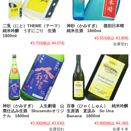
二兎（にと）THEME（テーマ）
神杉（かみすぎ） 復刻日本晴
純米吟醸 うすにごり 生酒
純米生酒 1800ml
1800ml
¥3,553
(税込 ¥3,909)
¥3,703
(税込 ¥4,074)
在庫切れ
神杉（かみすぎ） 人生劇場 山
百春（ひゃくしゅん） 純米吟醸
廃仕込み生酒 Shusendoオリジ
生原酒 直汲み So Una
ナル 1800ml
Banana 1800ml
¥3,300
(税込 ¥3,630)
¥3,800
(税込 ¥4,180)
在庫切れ
在庫 4 本