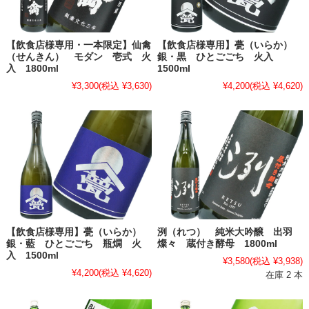
【飲食店様専用・一本限定】仙禽
【飲食店様専用】甍（いらか）
（せんきん） モダン 壱式 火
銀・黒 ひとごごち 火入
入 1800ml
1500ml
¥3,300
(税込 ¥3,630)
¥4,200
(税込 ¥4,620)
【飲食店様専用】甍（いらか）
洌（れつ） 純米大吟醸 出羽
銀・藍 ひとごごち 瓶燗 火
燦々 蔵付き酵母 1800ml
入 1500ml
¥3,580
(税込 ¥3,938)
¥4,200
(税込 ¥4,620)
在庫 2 本