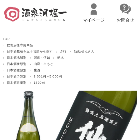
マイページ
お問合せ
__ITM_CNT__
名古屋市西区の「造り手の想いを伝える」日本酒・ワインセレクトショ
TOP
ップ
マイページへログイン
カートをみる
飲食店様専用商品
日本酒銘柄を五十音順から探す
さ行
仙禽/せんきん
日本酒地域別
関東・信越
栃木
日本酒種類別
山廃・生もと
日本酒種類別
生酒
日本酒予算別
3,001円～5,000円
日本酒容量別
1800ml