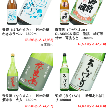
春霞（はるかすみ） 純米吟醸
御前酒（ごぜんしゅ）
わき水ラベル 1800ml
CLASSICS 辛口 別誂 雄町等
外米 菩提もと 1800ml
¥3,593
(税込 ¥3,953)
¥2,500
(税込 ¥2,750)
在庫切れ
奈良萬（ならまん） 純米吟醸
菊姫（きくひめ） 吟醸あらばし
酒未来 火入 1800ml
り 1800ml
¥3,906
(税込 ¥4,297)
¥4,000
(税込 ¥4,400)