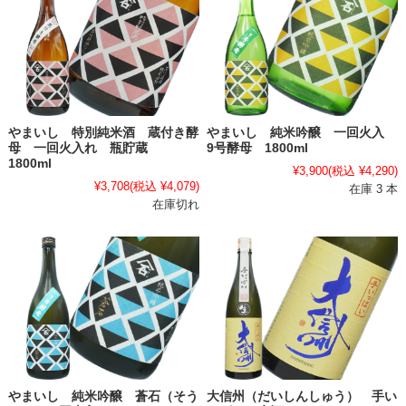
やまいし 特別純米酒 蔵付き酵
やまいし 純米吟醸 一回火入
母 一回火入れ 瓶貯蔵
9号酵母 1800ml
1800ml
¥3,900
(税込 ¥4,290)
¥3,708
(税込 ¥4,079)
在庫 3 本
在庫切れ
やまいし 純米吟醸 蒼石（そう
大信州（だいしんしゅう） 手い