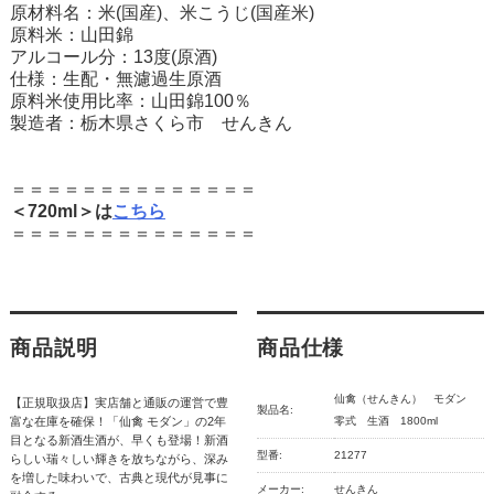
原材料名：米(国産)、米こうじ(国産米)
原料米：山田錦
アルコール分：13度(原酒)
仕様：生配・無濾過生原酒
原料米使用比率：山田錦100％
製造者：栃木県さくら市 せんきん
＝＝＝＝＝＝＝＝＝＝＝＝＝＝
＜720ml＞は
こちら
＝＝＝＝＝＝＝＝＝＝＝＝＝＝
商品説明
商品仕様
仙禽（せんきん） モダン
【正規取扱店】実店舗と通販の運営で豊
製品名:
富な在庫を確保！「仙禽 モダン」の2年
零式 生酒 1800ml
目となる新酒生酒が、早くも登場！新酒
型番:
21277
らしい瑞々しい輝きを放ちながら、深み
を増した味わいで、古典と現代が見事に
メーカー:
せんきん