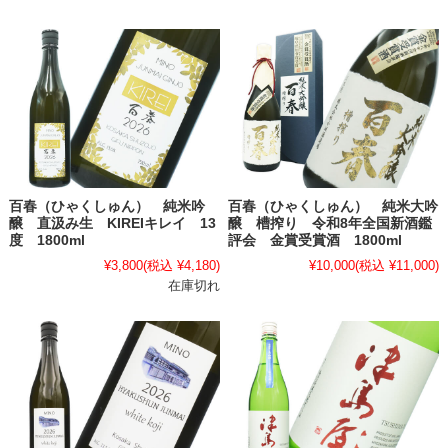
百春（ひゃくしゅん） 純米吟
百春（ひゃくしゅん） 純米大吟
醸 直汲み生 KIREIキレイ 13
醸 槽搾り 令和8年全国新酒鑑
度 1800ml
評会 金賞受賞酒 1800ml
¥3,800
(税込 ¥4,180)
¥10,000
(税込 ¥11,000)
在庫切れ