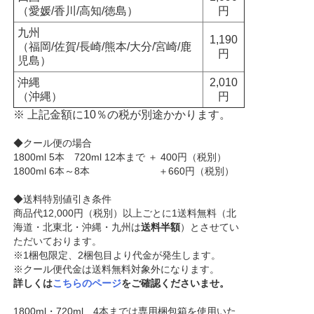
（愛媛/香川/高知/徳島）
円
九州
1,190
（福岡/佐賀/長崎/熊本/大分/宮崎/鹿
円
児島）
沖縄
2,010
（沖縄）
円
※ 上記金額に10％の税が別途かかります。
◆クール便の場合
1800ml 5本 720ml 12本まで ＋ 400円（税別）
1800ml 6本～8本 ＋660円（税別）
◆送料特別値引き条件
商品代12,000円（税別）以上ごとに1送料無料（北
海道・北東北・沖縄・九州は
送料半額
）とさせてい
ただいております。
※1梱包限定、2梱包目より代金が発生します。
※クール便代金は送料無料対象外になります。
詳しくは
こちらのページ
をご確認くださいませ。
1800ml・720ml 4本までは専用梱包箱を使用いた