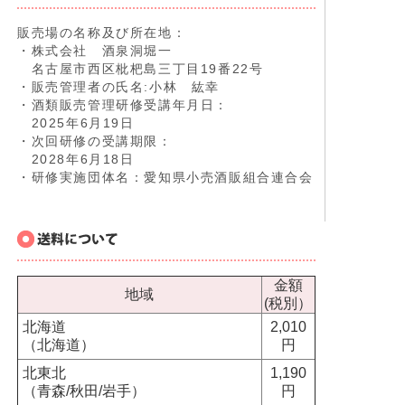
販売場の名称及び所在地：
・株式会社 酒泉洞堀一
名古屋市西区枇杷島三丁目19番22号
・販売管理者の氏名:小林 紘幸
・酒類販売管理研修受講年月日：
2025年6月19日
・次回研修の受講期限：
2028年6月18日
・研修実施団体名：愛知県小売酒販組合連合会
金額
地域
(税別）
北海道
2,010
（北海道）
円
北東北
1,190
（青森/秋田/岩手）
円