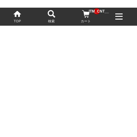
__ITM_CNT__
TOP
検索
カート
配送・送料について
お酒の鮮度を保つため、必要に応じてクール便で配送いたします。
基本送料無料
13,200円(税込)以上
※ネットでご購入されたお客様限定
最短翌営業日配送
23:59迄のご注文で