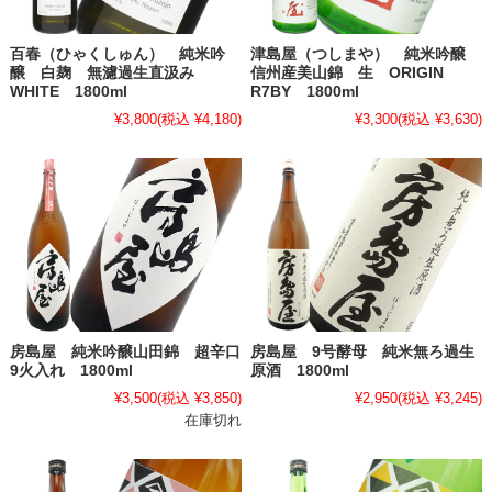
百春（ひゃくしゅん） 純米吟
津島屋（つしまや） 純米吟醸
醸 白麹 無濾過生直汲み
信州産美山錦 生 ORIGIN
WHITE 1800ml
R7BY 1800ml
¥3,800
(税込 ¥4,180)
¥3,300
(税込 ¥3,630)
房島屋 純米吟醸山田錦 超辛口
房島屋 9号酵母 純米無ろ過生
9火入れ 1800ml
原酒 1800ml
¥3,500
(税込 ¥3,850)
¥2,950
(税込 ¥3,245)
在庫切れ