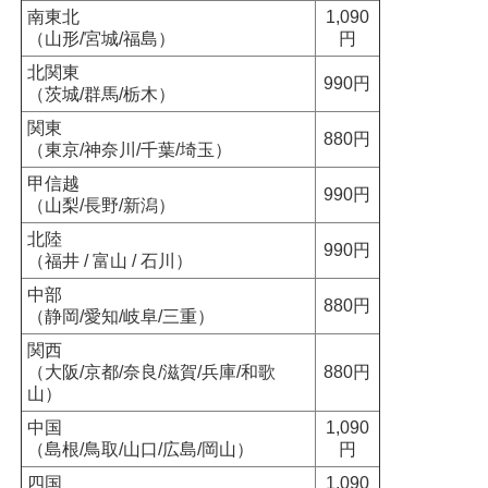
南東北
1,090
（山形/宮城/福島）
円
北関東
990円
（茨城/群馬/栃木）
関東
880円
（東京/神奈川/千葉/埼玉）
甲信越
990円
（山梨/長野/新潟）
北陸
990円
（福井 / 富山 / 石川）
中部
880円
（静岡/愛知/岐阜/三重）
関西
（大阪/京都/奈良/滋賀/兵庫/和歌
880円
山）
中国
1,090
（島根/鳥取/山口/広島/岡山）
円
四国
1,090