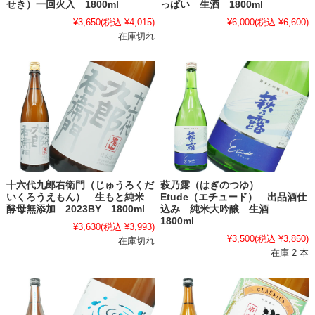
せき）一回火入 1800ml
っぱい 生酒 1800ml
¥3,650
(税込 ¥4,015)
¥6,000
(税込 ¥6,600)
在庫切れ
十六代九郎右衛門（じゅうろくだ
萩乃露（はぎのつゆ）
いくろうえもん） 生もと純米
Etude（エチュード） 出品酒仕
酵母無添加 2023BY 1800ml
込み 純米大吟醸 生酒
1800ml
¥3,630
(税込 ¥3,993)
¥3,500
(税込 ¥3,850)
在庫切れ
在庫 2 本