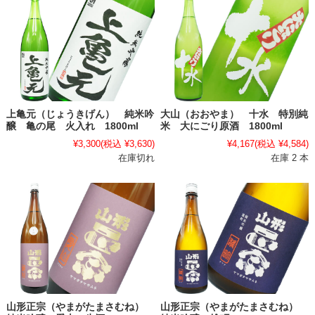
上亀元（じょうきげん） 純米吟
大山（おおやま） 十水 特別純
醸 亀の尾 火入れ 1800ml
米 大にごり原酒 1800ml
¥3,300
(税込 ¥3,630)
¥4,167
(税込 ¥4,584)
在庫切れ
在庫 2 本
山形正宗（やまがたまさむね）
山形正宗（やまがたまさむね）