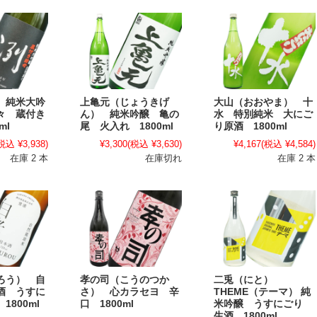
 純米大吟
上亀元（じょうきげ
大山（おおやま） 十
々 蔵付き
ん） 純米吟醸 亀の
水 特別純米 大にご
ml
尾 火入れ 1800ml
り原酒 1800ml
税込 ¥3,938)
¥3,300
(税込 ¥3,630)
¥4,167
(税込 ¥4,584)
在庫 2 本
在庫切れ
在庫 2 本
ろう） 自
孝の司（こうのつか
二兎（にと）
酒 うすに
さ） 心カラセヨ 辛
THEME（テーマ） 純
1800ml
口 1800ml
米吟醸 うすにごり
生酒 1800ml