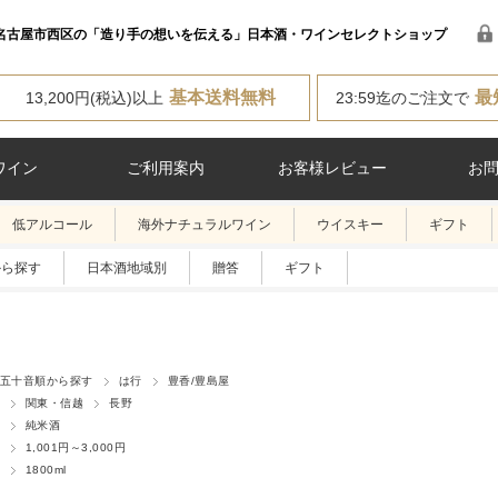
名古屋市西区の「造り手の想いを伝える」日本酒・ワインセレクトショップ
基本送料無料
最
13,200円(税込)以上
23:59迄のご注文で
ワイン
ご利用案内
お客様レビュー
お
低アルコール
海外ナチュラルワイン
ウイスキー
ギフト
から探す
日本酒地域別
贈答
ギフト
五十音順から探す
は行
豊香/豊島屋
関東・信越
長野
純米酒
1,001円～3,000円
1800ml