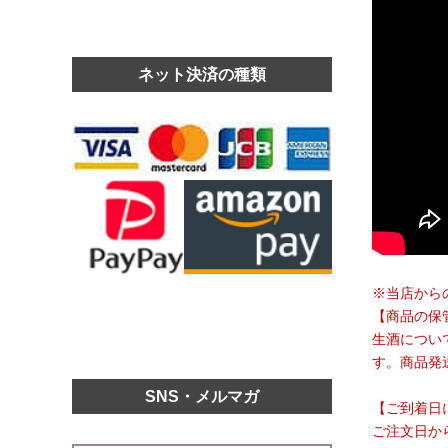
ネット決済の種類
※当店から
【商品の保
生酒につい
す。商品発
SNS・メルマガ
【ご到着日
ご注文日か