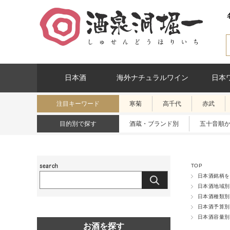
日本酒
海外ナチュラルワイン
日本
注目キーワード
寒菊
高千代
赤武
目的別で探す
酒蔵・ブランド別
五十音順
TOP
日本酒銘柄を
日本酒地域別
日本酒種類別
日本酒予算別
日本酒容量別
お酒を探す