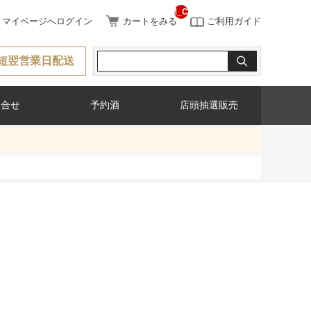
__ITM_CNT__
マイページへログイン
カートをみる
ご利用ガイド
短翌営業日配送
問合せ
予約酒
店頭抽選販売