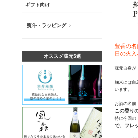
ギフト向け
熨斗・ラッピング
豊香の名
日の火入
オススメ蔵元5選
蔵元自身が
麹米には白
います。
お酒の名前
この香り
特に今回の「
で、フレ