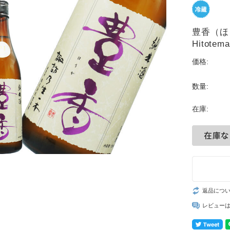
豊香（ほ
Hitot
価格:
数量:
在庫:
返品につ
レビュー