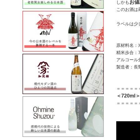
お値
しかも
このお酒は
ラベルは少
原材料名：
精米歩合：7
アルコール
製造者：長
＝＝＝＝＝
＜720ml
＝＝＝＝＝