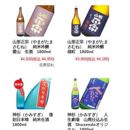
山形正宗（やまがたま
山形正宗（やまがたま
さむね） 純米吟醸
さむね） 純米吟醸
愛山 生酒 1800ml
雄町 1800ml
¥4,500
(税込 ¥4,950)
¥3,800
(税込 ¥4,180)
在庫切れ
神杉（かみすぎ） 復
神杉（かみすぎ） 人
刻日本晴 純米生酒
生劇場 山廃仕込み生
1800ml
酒 Shusendoオリジ
ナル 1800ml