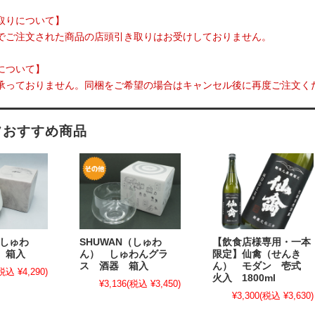
取りについて】
でご注文された商品の店頭引き取りはお受けしておりません。
について】
承っておりません。同梱をご希望の場合はキャンセル後に再度ご注文く
フおすすめ商品
（しゅわ
SHUWAN（しゅわ
【飲食店様専用・一本
 箱入
ん） しゅわんグラ
限定】仙禽（せんき
ス 酒器 箱入
ん） モダン 壱式
税込 ¥4,290)
火入 1800ml
¥3,136
(税込 ¥3,450)
¥3,300
(税込 ¥3,630)