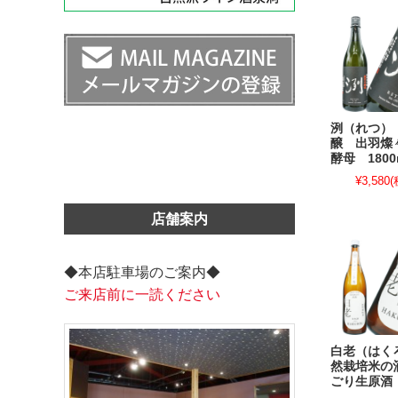
洌（れつ）
醸 出羽燦
酵母 1800
¥3,580
(
店舗案内
◆本店駐車場のご案内◆
ご来店前に一読ください
白老（はく
然栽培米の
ごり生原酒 