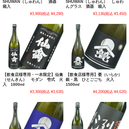
SHUWAN（しゅわん） 酒器
SHUWAN（しゅわん） しゅわ
箱入
んグラス 酒器 箱入
¥3,900
(税込 ¥4,290)
¥3,136
(税込 ¥3,450)
【飲食店様専用・一本限定】仙禽
【飲食店様専用】甍（いらか）
（せんきん） モダン 壱式 火
銀・黒 ひとごごち 火入
入 1800ml
1500ml
¥3,300
(税込 ¥3,630)
¥4,200
(税込 ¥4,620)