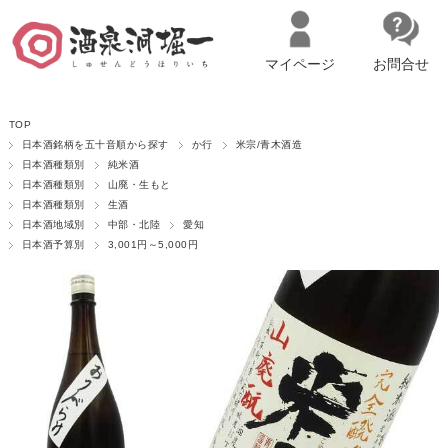
マイページ
お問合せ
__ITM_CNT__
名古屋市西区の「造り手の想いを伝える」日本酒・ワインセレクトショ
TOP
ップ
マイページへログイン
カートをみる
日本酒銘柄を五十音順から探す
か行
米宗/青木酒造
日本酒種類別
純米酒
日本酒種類別
山廃・生もと
日本酒種類別
生酒
日本酒地域別
中部・北陸
愛知
日本酒予算別
3,001円～5,000円