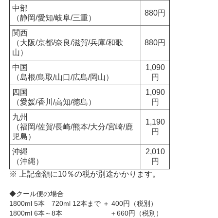
中部
880円
（静岡/愛知/岐阜/三重）
関西
（大阪/京都/奈良/滋賀/兵庫/和歌
880円
山）
中国
1,090
（島根/鳥取/山口/広島/岡山）
円
四国
1,090
（愛媛/香川/高知/徳島）
円
九州
1,190
（福岡/佐賀/長崎/熊本/大分/宮崎/鹿
円
児島）
沖縄
2,010
（沖縄）
円
※ 上記金額に10％の税が別途かかります。
◆クール便の場合
1800ml 5本 720ml 12本まで ＋ 400円（税別）
1800ml 6本～8本 ＋660円（税別）