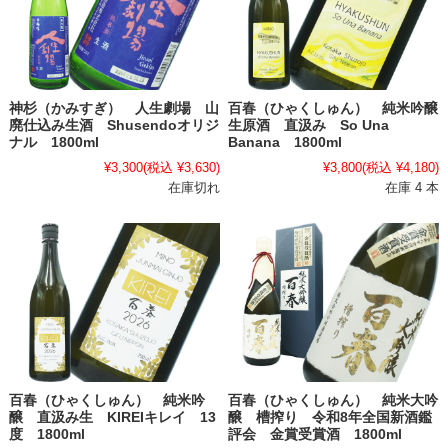
神杉（かみすぎ） 人生劇場 山
百春（ひゃくしゅん） 純米吟醸
廃仕込み生酒 Shusendoオリジ
生原酒 直汲み So Una
ナル 1800ml
Banana 1800ml
¥3,300
(税込 ¥3,630)
¥3,800
(税込 ¥4,180)
在庫切れ
在庫 4 本
百春（ひゃくしゅん） 純米吟
百春（ひゃくしゅん） 純米大吟
醸 直汲み生 KIREIキレイ 13
醸 槽搾り 令和8年全国新酒鑑
度 1800ml
評会 金賞受賞酒 1800ml