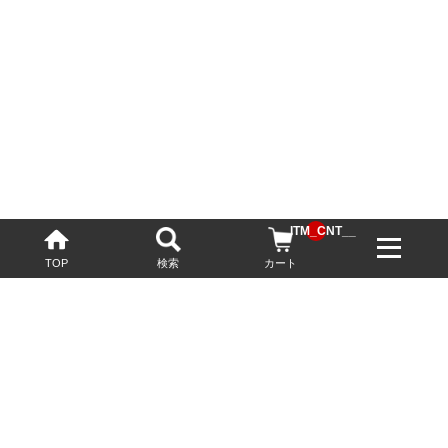
__ITM_CNT__
TOP
検索
カート
配送・送料について
お酒の鮮度を保つため、必要に応じてクール便で配送いたします。