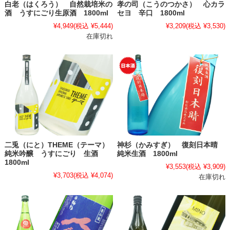
白老（はくろう） 自然栽培米の
孝の司（こうのつかさ） 心カラ
酒 うすにごり生原酒 1800ml
セヨ 辛口 1800ml
¥4,949
(税込 ¥5,444)
¥3,209
(税込 ¥3,530)
在庫切れ
二兎（にと）THEME（テーマ）
神杉（かみすぎ） 復刻日本晴
純米吟醸 うすにごり 生酒
純米生酒 1800ml
1800ml
¥3,553
(税込 ¥3,909)
¥3,703
(税込 ¥4,074)
在庫切れ