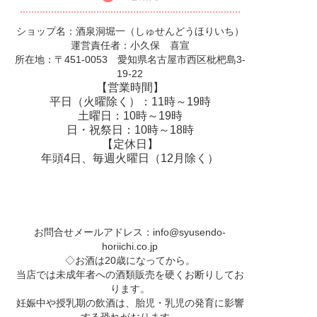
ショップ名：酒泉洞堀一（しゅせんどうほりいち）
運営責任者：小久保 喜宣
所在地：〒451-0053 愛知県名古屋市西区枇杷島3-
19-22
【営業時間】
平日（火曜除く）：11時～19時
土曜日：10時～19時
日・祝祭日：10時～18時
【定休日】
年頭4日、毎週火曜日（12月除く）
お問合せメールアドレス：
info@syusendo-
horiichi.co.jp
◇お酒は20歳になってから。
当店では未成年者への酒類販売を硬くお断りしてお
ります。
妊娠中や授乳期の飲酒は、胎児・乳児の発育に影響
する恐れがおります。