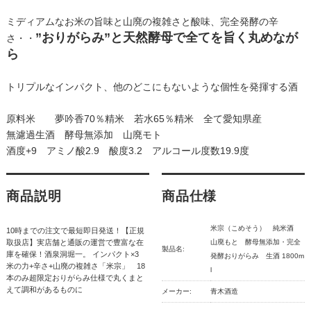
ミディアムなお米の旨味と山廃の複雑さと酸味、完全発酵の辛
”おりがらみ”と天然酵母で全てを旨く丸めなが
さ・・
ら
トリプルなインパクト、他のどこにもないような個性を発揮する酒
原料米 夢吟香70％精米 若水65％精米 全て愛知県産
無濾過生酒 酵母無添加 山廃モト
酒度+9 アミノ酸2.9 酸度3.2 アルコール度数19.9度
商品説明
商品仕様
米宗（こめそう） 純米酒
10時までの注文で最短即日発送！【正規
取扱店】実店舗と通販の運営で豊富な在
山廃もと 酵母無添加・完全
製品名:
庫を確保！酒泉洞堀一。 インパクト×3
発酵おりがらみ 生酒 1800m
米の力+辛さ+山廃の複雑さ「米宗」 18
l
本のみ超限定おりがらみ仕様で丸くまと
えて調和があるものに
メーカー:
青木酒造