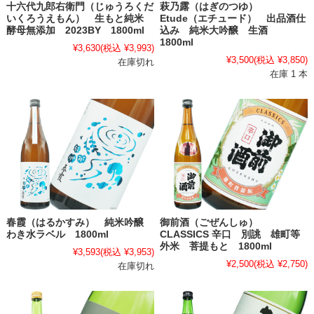
十六代九郎右衛門（じゅうろくだ
萩乃露（はぎのつゆ）
いくろうえもん） 生もと純米
Etude（エチュード） 出品酒仕
酵母無添加 2023BY 1800ml
込み 純米大吟醸 生酒
1800ml
¥3,630
(税込 ¥3,993)
¥3,500
(税込 ¥3,850)
在庫切れ
在庫 1 本
春霞（はるかすみ） 純米吟醸
御前酒（ごぜんしゅ）
わき水ラベル 1800ml
CLASSICS 辛口 別誂 雄町等
外米 菩提もと 1800ml
¥3,593
(税込 ¥3,953)
¥2,500
(税込 ¥2,750)
在庫切れ