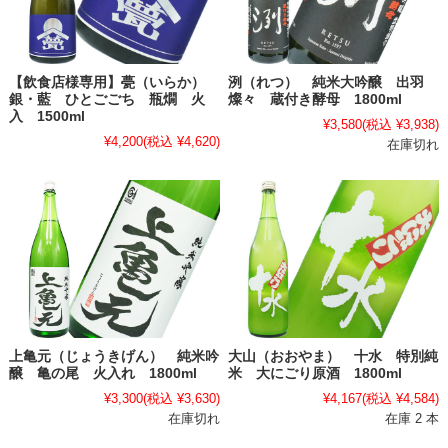
【飲食店様専用】甍（いらか）
洌（れつ） 純米大吟醸 出羽
銀・藍 ひとごごち 瓶燗 火
燦々 蔵付き酵母 1800ml
入 1500ml
¥3,580
(税込 ¥3,938)
¥4,200
(税込 ¥4,620)
在庫切れ
上亀元（じょうきげん） 純米吟
大山（おおやま） 十水 特別純
醸 亀の尾 火入れ 1800ml
米 大にごり原酒 1800ml
¥3,300
(税込 ¥3,630)
¥4,167
(税込 ¥4,584)
在庫切れ
在庫 2 本