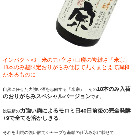
インパクト×3 米の力+辛さ+山廃の複雑さ「米宗」
18本のみ超限定おりがらみ仕様で丸くまとえて調和
があるものに
1
8本のみ入荷
自然に任せた力強い酒を志向する「米宗」 その
のおりがらみスペシャルバージョン
です。
力強い麹によるモロミ日40日前後の完全発酵
総破精の
+9で全てを溶かしきる
、
それを山廃の強い酸でシャープな基軸の仕込み水に載せて。