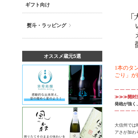
ギフト向け
熨斗・ラッピング
オススメ蔵元5選
1本のタ
ごり」が
━ ━ ━ ━ 
≫≫≫開封
発砲が強く
━ ━ ━ ━ 
大信州では
アさが加わ