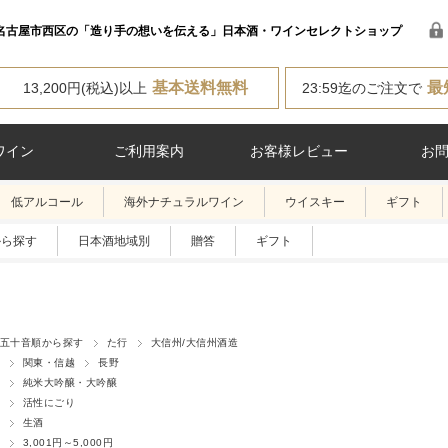
名古屋市西区の「造り手の想いを伝える」日本酒・ワインセレクトショップ
基本送料無料
最
13,200円(税込)以上
23:59迄のご注文で
ワイン
ご利用案内
お客様レビュー
お
低アルコール
海外ナチュラルワイン
ウイスキー
ギフト
から探す
日本酒地域別
贈答
ギフト
五十音順から探す
た行
大信州/大信州酒造
関東・信越
長野
純米大吟醸・大吟醸
活性にごり
生酒
3,001円～5,000円