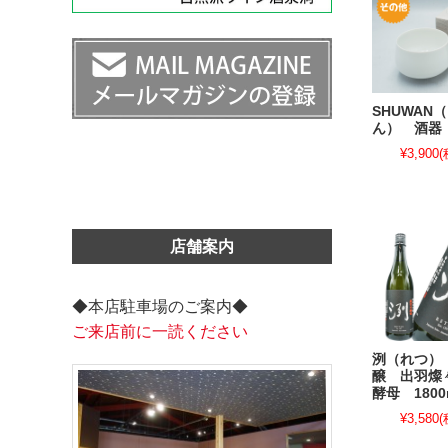
SHUWAN
ん） 酒器
¥3,900
(
店舗案内
◆本店駐車場のご案内◆
ご来店前に一読ください
洌（れつ）
醸 出羽燦
酵母 1800
¥3,580
(