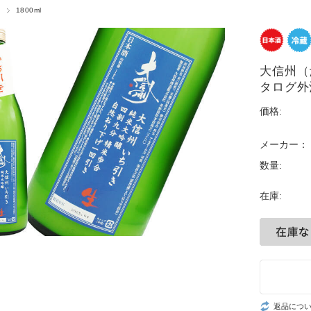
1800ml
大信州（
タログ外
価格:
メーカー：
数量:
在庫:
返品につ