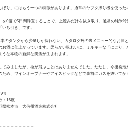
しぼり」にはもう一つの特徴があります。通常のヤブタ搾り機を使った
」を0度で5日間静置することで、上澄みだけを抜き取り、通常の純米
「いち引き」です。
1本のタンクから少量しか採れない、カタログ外の裏メニュー的なお酒
のお酒に仕上がっています。柔らかい味わいに、ミルキーな「にごり」
ような本物の新鮮な美酒が生まれます。
してみましたが、栓が飛ぶことはありませんでした。ただし、今後発泡
のため、ワインオープナーやアイスピックなどで事前にガスを抜いてか
9％
分：16度
野県松本市 大信州酒造株式会社
＝＝＝＝＝＝＝＝＝