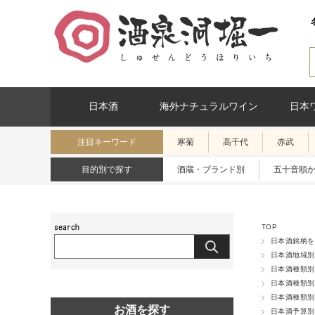
日本酒
海外ナチュラルワイン
日本
注目キーワード
寒菊
高千代
赤武
目的別で探す
酒蔵・ブランド別
五十音順
TOP
日本酒銘柄を
日本酒地域別
日本酒種類別
日本酒種類別
日本酒種類別
お酒を探す
日本酒予算別