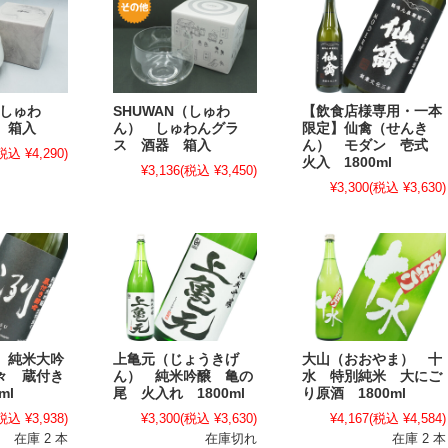
（しゅわ
SHUWAN（しゅわ
【飲食店様専用・一本
 箱入
ん） しゅわんグラ
限定】仙禽（せんき
ス 酒器 箱入
ん） モダン 壱式
税込 ¥4,290)
火入 1800ml
¥3,136
(税込 ¥3,450)
¥3,300
(税込 ¥3,630)
 純米大吟
上亀元（じょうきげ
大山（おおやま） 十
々 蔵付き
ん） 純米吟醸 亀の
水 特別純米 大にご
ml
尾 火入れ 1800ml
り原酒 1800ml
税込 ¥3,938)
¥3,300
(税込 ¥3,630)
¥4,167
(税込 ¥4,584)
在庫 2 本
在庫切れ
在庫 2 本