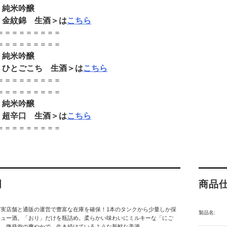
 純米吟醸
 金紋錦 生酒＞は
こちら
＝＝＝＝＝＝＝＝＝
＝＝＝＝＝＝＝＝＝
 純米吟醸
 ひとごこち 生酒＞は
こちら
＝＝＝＝＝＝＝＝＝
＝＝＝＝＝＝＝＝＝
 純米吟醸
 超辛口 生酒＞は
こちら
＝＝＝＝＝＝＝＝＝
明
商品
】実店舗と通販の運営で豊富な在庫を確保！1本のタンクから少量しか採
製品名:
ニュー酒。「おり」だけを瓶詰め。柔らかい味わいにミルキーな「にご
い、微発泡の爽やかで、生き続けているような新鮮な美酒。