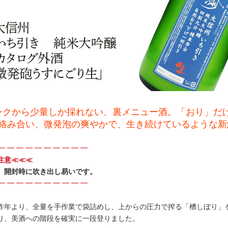
ンクから少量しか採れない、裏メニュー酒。「おり」だ
絡み合い、微発泡の爽やかで、生き続けているような新
━ ━ ━ ━ ━ ━ ━ ━ ━ ━
注意≪≪≪
、開封時に吹き出し易いです。
━ ━ ━ ━ ━ ━ ━ ━ ━ ━
昨年より、全量を手作業で袋詰めし、上からの圧力で搾る「槽しぼり」
り、美酒への階段を確実に一段登りました。