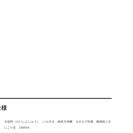
仕様
大信州（だいしんしゅう） いち引き 純米大吟醸 カタログ外酒 微発砲うす
にごり生 1800ml