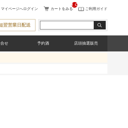
__ITM_CNT__
マイページへログイン
カートをみる
ご利用ガイド
短翌営業日配送
問合せ
予約酒
店頭抽選販売