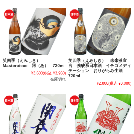
笑四季（えみしき）
笑四季（えみしき） 未来派宣
Masterpiece 阿（あ） 720ml
言 強酸系日本酒 イチゴメディ
テーション おりがらみ生酒
¥3,600
(税込 ¥3,960)
720ml
在庫切れ
¥2,800
(税込 ¥3,080)