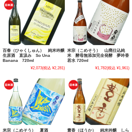
百春（ひゃくしゅん） 純米吟醸
米宗（こめそう） 山廃仕込純
生原酒 直汲み So Una
米 酵母無添加完全発酵 夢吟香
Banana 720ml
若水 720ml
¥2,073
(税込 ¥2,281)
¥1,782
(税込 ¥1,961)
米宗（こめそう） 夏酒
豊香（ほうか） 純米吟醸 しら