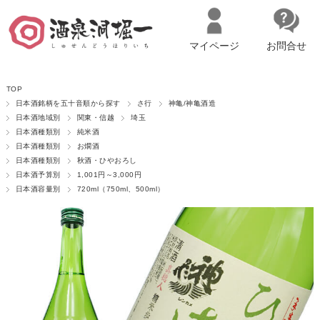
マイページ
お問合せ
__ITM_CNT__
名古屋市西区の「造り手の想いを伝える」日本酒・ワインセレクトショ
TOP
ップ
マイページへログイン
カートをみる
日本酒銘柄を五十音順から探す
さ行
神亀/神亀酒造
日本酒地域別
関東・信越
埼玉
日本酒種類別
純米酒
日本酒種類別
お燗酒
日本酒種類別
秋酒・ひやおろし
日本酒予算別
1,001円～3,000円
日本酒容量別
720ml（750ml、500ml）