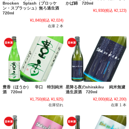
Brocken Splash（ブロッケ
かば錦 720ml
ン・スプラッシュ）無ろ過生酒
¥1,930
(税込 ¥2,123)
720ml
¥1,840
(税込 ¥2,024)
在庫 2 本
豊香（ほうか） 辛口 特別純米
星降る夜のshirakiku 純米無濾
酒 720ml
過生原酒 720ml
¥1,750
(税込 ¥1,925)
¥2,000
(税込 ¥2,200)
在庫切れ
在庫 1 本