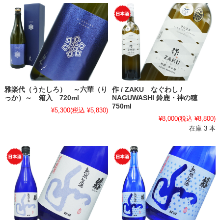
雅楽代（うたしろ） ～六華（り
作 / ZAKU なぐわし /
っか）～ 箱入 720ml
NAGUWASHI 鈴鹿・神の穂
750ml
¥5,300
(税込 ¥5,830)
¥8,000
(税込 ¥8,800)
在庫 3 本