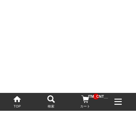
__ITM_CNT__
TOP
検索
カート
配送・送料について
お酒の鮮度を保つため、必要に応じてクール便で配送いたします。