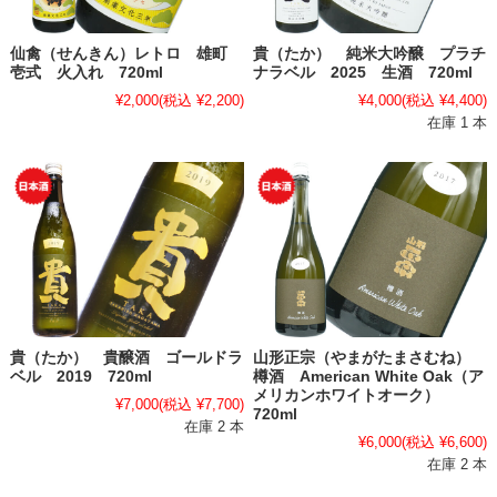
仙禽（せんきん）レトロ 雄町
貴（たか） 純米大吟醸 プラチ
壱式 火入れ 720ml
ナラベル 2025 生酒 720ml
¥2,000
(税込 ¥2,200)
¥4,000
(税込 ¥4,400)
在庫 1 本
貴（たか） 貴醸酒 ゴールドラ
山形正宗（やまがたまさむね）
ベル 2019 720ml
樽酒 American White Oak（ア
メリカンホワイトオーク）
¥7,000
(税込 ¥7,700)
720ml
在庫 2 本
¥6,000
(税込 ¥6,600)
在庫 2 本