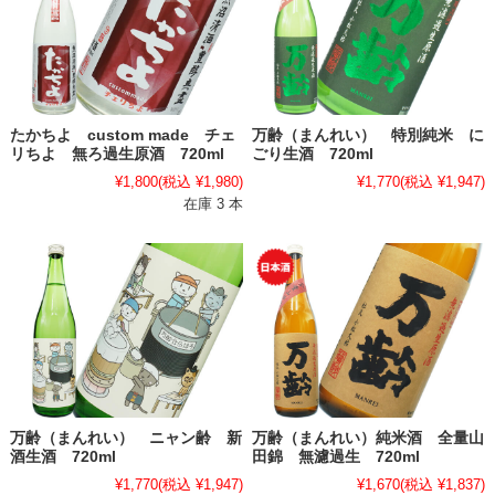
たかちよ custom made チェ
万齢（まんれい） 特別純米 に
リちよ 無ろ過生原酒 720ml
ごり生酒 720ml
¥1,800
(税込 ¥1,980)
¥1,770
(税込 ¥1,947)
在庫 3 本
万齢（まんれい） ニャン齢 新
万齢（まんれい）純米酒 全量山
酒生酒 720ml
田錦 無濾過生 720ml
¥1,770
(税込 ¥1,947)
¥1,670
(税込 ¥1,837)