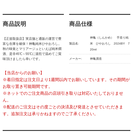
商品説明
商品仕様
神亀（しんかめ） 手造り純
【正規取扱店】実店舗と通販の運営で豊
富な在庫を確保！神亀純米ひやおろし。
製品名:
米 ひやおろし 2024BY 7
秋の味覚とマリアージュといえば純米燗
20ml
酒、是非45℃～55℃に湯煎で温めてご賞
味頂けましたら幸いです。
メーカー:
神亀酒造
【当店からのお願い】
※着日指定は注文日より1週間以内でお願いしています。その期間が
お取り置き可能期間です。
※ネットでのご注文商品の店頭引き取りは対応いたしておりませ
ん。
※配送のご注文はその度ごとの決済及び発送とさせていただきま
す。追加注文は承りかねますのでご了承ください。