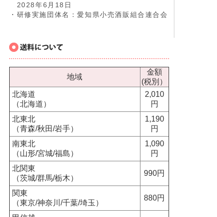
2028年6月18日
・研修実施団体名：愛知県小売酒販組合連合会
金額
地域
(税別）
北海道
2,010
（北海道）
円
北東北
1,190
（青森/秋田/岩手）
円
南東北
1,090
（山形/宮城/福島）
円
北関東
990円
（茨城/群馬/栃木）
関東
880円
（東京/神奈川/千葉/埼玉）