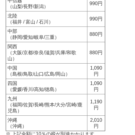
甲信越
990円
（山梨/長野/新潟）
北陸
990円
（福井 / 富山 / 石川）
中部
880円
（静岡/愛知/岐阜/三重）
関西
（大阪/京都/奈良/滋賀/兵庫/和歌
880円
山）
中国
1,090
（島根/鳥取/山口/広島/岡山）
円
四国
1,090
（愛媛/香川/高知/徳島）
円
九州
1,190
（福岡/佐賀/長崎/熊本/大分/宮崎/鹿
円
児島）
沖縄
2,010
（沖縄）
円
※ 上記金額に10％の税が別途かかります。