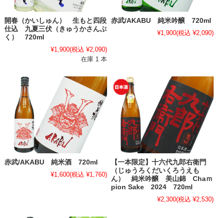
開春（かいしゅん） 生もと四段
赤武/AKABU 純米吟醸 720ml
仕込 九夏三伏（きゅうかさんぷ
¥1,900
(税込 ¥2,090)
く） 720ml
¥1,900
(税込 ¥2,090)
在庫 1 本
赤武/AKABU 純米酒 720ml
【一本限定】十六代九郎右衛門
（じゅうろくだいくろうえも
¥1,600
(税込 ¥1,760)
ん） 純米吟醸 美山錦 Chaｍ
pion Sake 2024 720ml
¥2,300
(税込 ¥2,530)