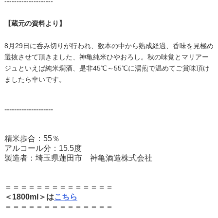
--------------------
【蔵元の資料より】
8月29日に呑み切りが行われ、数本の中から熟成経過、香味を見極め
選抜させて頂きました、神亀純米ひやおろし。秋の味覚とマリアー
ジュといえば純米燗酒、是非45℃～55℃に湯煎で温めてご賞味頂け
ましたら幸いです。
--------------------
精米歩合：55％
アルコール分：15.5度
製造者：埼玉県蓮田市 神亀酒造株式会社
＝＝＝＝＝＝＝＝＝＝＝＝＝＝
＜1800ml＞は
こちら
＝＝＝＝＝＝＝＝＝＝＝＝＝＝