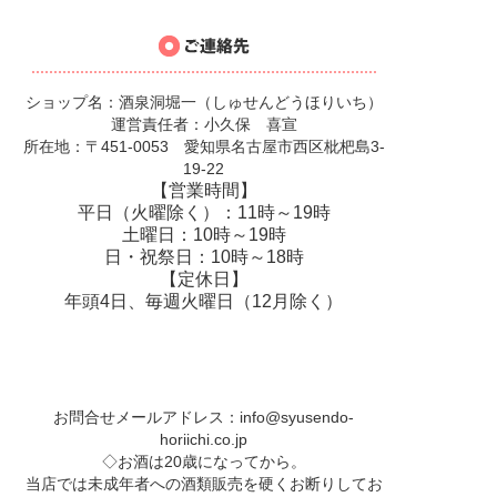
ショップ名：酒泉洞堀一（しゅせんどうほりいち）
運営責任者：小久保 喜宣
所在地：〒451-0053 愛知県名古屋市西区枇杷島3-
19-22
【営業時間】
平日（火曜除く）：11時～19時
土曜日：10時～19時
日・祝祭日：10時～18時
【定休日】
年頭4日、毎週火曜日（12月除く）
お問合せメールアドレス：
info@syusendo-
horiichi.co.jp
◇お酒は20歳になってから。
当店では未成年者への酒類販売を硬くお断りしてお