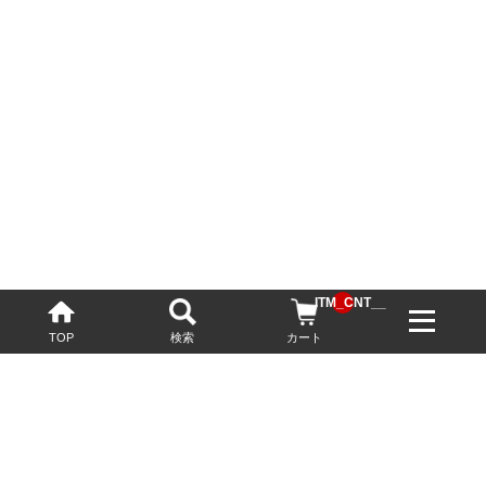
__ITM_CNT__
TOP
検索
カート
配送・送料について
お酒の鮮度を保つため、必要に応じてクール便で配送いたします。