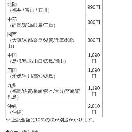
北陸
990円
（福井 / 富山 / 石川）
中部
880円
（静岡/愛知/岐阜/三重）
関西
（大阪/京都/奈良/滋賀/兵庫/和歌
880円
山）
中国
1,090
（島根/鳥取/山口/広島/岡山）
円
四国
1,090
（愛媛/香川/高知/徳島）
円
九州
1,190
（福岡/佐賀/長崎/熊本/大分/宮崎/鹿
円
児島）
沖縄
2,010
（沖縄）
円
※ 上記金額に10％の税が別途かかります。
◆クール便の場合