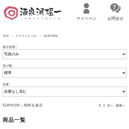
マイページ
お問合せ
__ITM_CNT__
名古屋市西区の「造り手の想いを伝える」日本酒・ワインセレクトショ
TOP
クラフトビール
VERTERE
ップ
マイページへログイン
カートをみる
表示切替：
並び順：
在庫：
51件中1件～40件を表示
1
2
次へ
最後へ
商品一覧