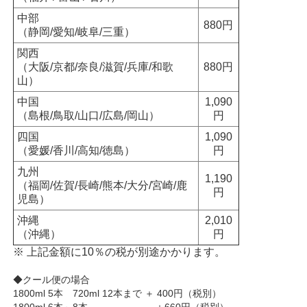
中部
880円
（静岡/愛知/岐阜/三重）
関西
（大阪/京都/奈良/滋賀/兵庫/和歌
880円
山）
中国
1,090
（島根/鳥取/山口/広島/岡山）
円
四国
1,090
（愛媛/香川/高知/徳島）
円
九州
1,190
（福岡/佐賀/長崎/熊本/大分/宮崎/鹿
円
児島）
沖縄
2,010
（沖縄）
円
※ 上記金額に10％の税が別途かかります。
◆クール便の場合
1800ml 5本 720ml 12本まで ＋ 400円（税別）