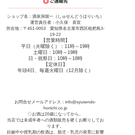
ショップ名：酒泉洞堀一（しゅせんどうほりいち）
運営責任者：小久保 喜宣
所在地：〒451-0053 愛知県名古屋市西区枇杷島3-
19-22
【営業時間】
平日（火曜除く）：11時～19時
土曜日：10時～19時
日・祝祭日：10時～18時
【定休日】
年頭4日、毎週火曜日（12月除く）
お問合せメールアドレス：
info@syusendo-
horiichi.co.jp
◇お酒は20歳になってから。
当店では未成年者への酒類販売を硬くお断りしてお
ります。
妊娠中や授乳期の飲酒は、胎児・乳児の発育に影響