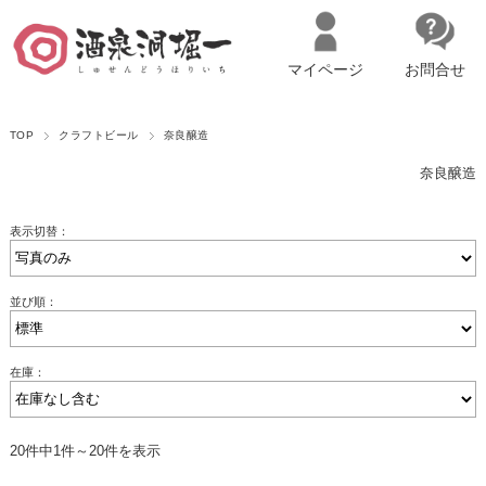
マイページ
お問合せ
__ITM_CNT__
名古屋市西区の「造り手の想いを伝える」日本酒・ワインセレクトショ
TOP
クラフトビール
奈良醸造
ップ
マイページへログイン
カートをみる
奈良醸造
表示切替：
並び順：
在庫：
20件中1件～20件を表示