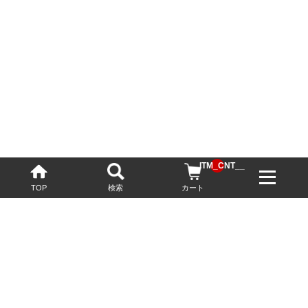
__ITM_CNT__
TOP
検索
カート
配送・送料について
お酒の鮮度を保つため、必要に応じてクール便で配送いたします。