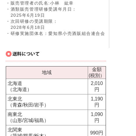
・販売管理者の氏名:小林 紘幸
・酒類販売管理研修受講年月日：
2025年6月19日
・次回研修の受講期限：
2028年6月18日
・研修実施団体名：愛知県小売酒販組合連合会
金額
地域
(税別）
北海道
2,010
（北海道）
円
北東北
1,190
（青森/秋田/岩手）
円
南東北
1,090
（山形/宮城/福島）
円
北関東
990円
（茨城/群馬/栃木）