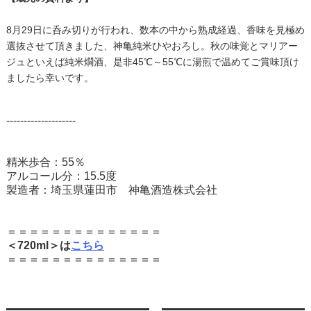
8月29日に呑み切りが行われ、数本の中から熟成経過、香味を見極め
選抜させて頂きました、神亀純米ひやおろし。秋の味覚とマリアー
ジュといえば純米燗酒、是非45℃～55℃に湯煎で温めてご賞味頂け
ましたら幸いです。
--------------------
精米歩合：55％
アルコール分：15.5度
製造者：埼玉県蓮田市 神亀酒造株式会社
＝＝＝＝＝＝＝＝＝＝＝＝＝＝
＜720ml＞は
こちら
＝＝＝＝＝＝＝＝＝＝＝＝＝＝