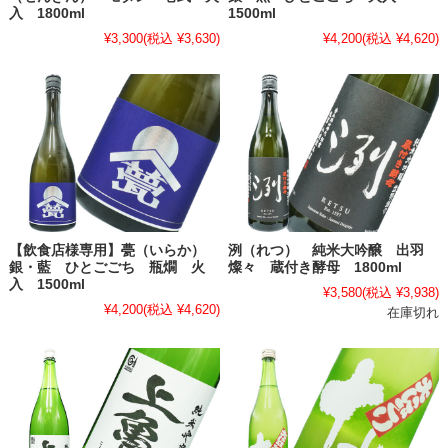
入 1800ml
1500ml
¥3,300
(税込 ¥3,630)
¥4,200
(税込 ¥4,620)
【飲食店様専用】甍（いらか）
洌（れつ） 純米大吟醸 出羽
銀・藍 ひとごごち 瓶燗 火
燦々 蔵付き酵母 1800ml
入 1500ml
¥3,580
(税込 ¥3,938)
¥4,200
(税込 ¥4,620)
在庫切れ