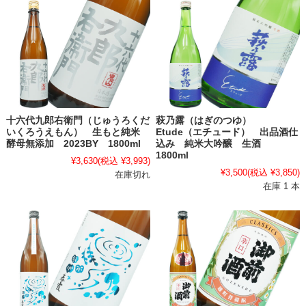
十六代九郎右衛門（じゅうろくだ
萩乃露（はぎのつゆ）
いくろうえもん） 生もと純米
Etude（エチュード） 出品酒仕
酵母無添加 2023BY 1800ml
込み 純米大吟醸 生酒
1800ml
¥3,630
(税込 ¥3,993)
¥3,500
(税込 ¥3,850)
在庫切れ
在庫 1 本