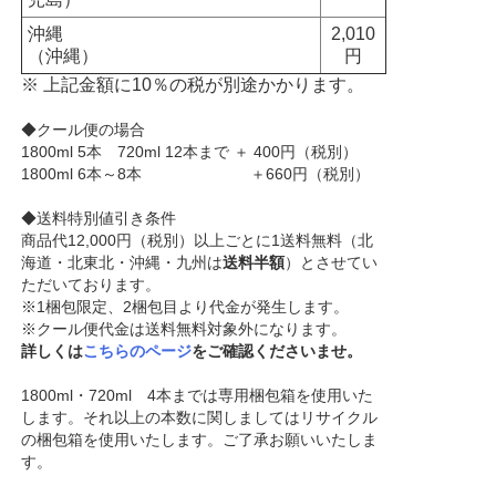
沖縄
2,010
（沖縄）
円
※ 上記金額に10％の税が別途かかります。
◆クール便の場合
1800ml 5本 720ml 12本まで ＋ 400円（税別）
1800ml 6本～8本 ＋660円（税別）
◆送料特別値引き条件
商品代12,000円（税別）以上ごとに1送料無料（北
海道・北東北・沖縄・九州は
送料半額
）とさせてい
ただいております。
※1梱包限定、2梱包目より代金が発生します。
※クール便代金は送料無料対象外になります。
詳しくは
こちらのページ
をご確認くださいませ。
1800ml・720ml 4本までは専用梱包箱を使用いた
します。それ以上の本数に関しましてはリサイクル
の梱包箱を使用いたします。ご了承お願いいたしま
す。