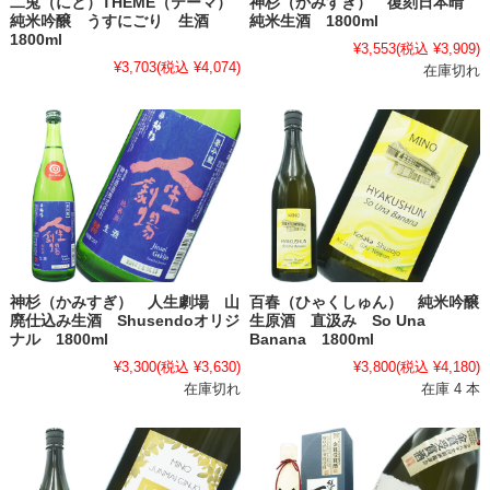
二兎（にと）THEME（テーマ）
神杉（かみすぎ） 復刻日本晴
純米吟醸 うすにごり 生酒
純米生酒 1800ml
1800ml
¥3,553
(税込 ¥3,909)
¥3,703
(税込 ¥4,074)
在庫切れ
神杉（かみすぎ） 人生劇場 山
百春（ひゃくしゅん） 純米吟醸
廃仕込み生酒 Shusendoオリジ
生原酒 直汲み So Una
ナル 1800ml
Banana 1800ml
¥3,300
(税込 ¥3,630)
¥3,800
(税込 ¥4,180)
在庫切れ
在庫 4 本