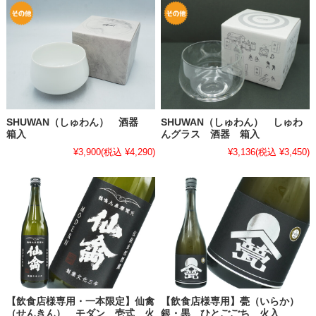
SHUWAN（しゅわん） 酒器
SHUWAN（しゅわん） しゅわ
箱入
んグラス 酒器 箱入
¥3,900
(税込 ¥4,290)
¥3,136
(税込 ¥3,450)
【飲食店様専用・一本限定】仙禽
【飲食店様専用】甍（いらか）
（せんきん） モダン 壱式 火
銀・黒 ひとごごち 火入