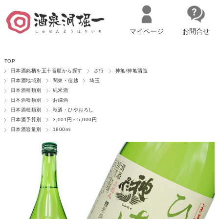
マイページ
お問合せ
__ITM_CNT__
名古屋市西区の「造り手の想いを伝える」日本酒・ワインセレクトショ
TOP
ップ
マイページへログイン
カートをみる
日本酒銘柄を五十音順から探す
さ行
神亀/神亀酒造
日本酒地域別
関東・信越
埼玉
日本酒種類別
純米酒
日本酒種類別
お燗酒
日本酒種類別
秋酒・ひやおろし
日本酒予算別
3,001円～5,000円
日本酒容量別
1800ml