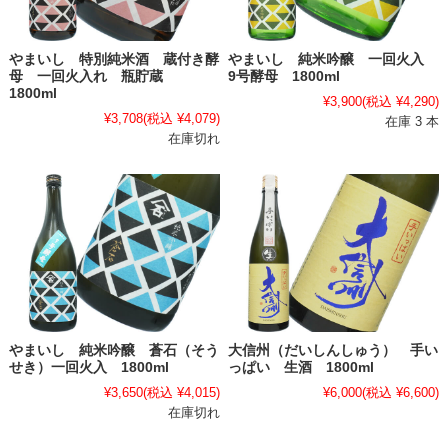
やまいし 特別純米酒 蔵付き酵
やまいし 純米吟醸 一回火入
母 一回火入れ 瓶貯蔵
9号酵母 1800ml
1800ml
¥3,900
(税込 ¥4,290)
¥3,708
(税込 ¥4,079)
在庫 3 本
在庫切れ
やまいし 純米吟醸 蒼石（そう
大信州（だいしんしゅう） 手い
せき）一回火入 1800ml
っぱい 生酒 1800ml
¥3,650
(税込 ¥4,015)
¥6,000
(税込 ¥6,600)
在庫切れ