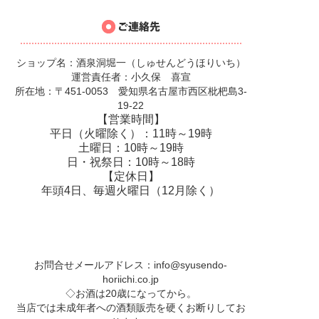
ショップ名：酒泉洞堀一（しゅせんどうほりいち）
運営責任者：小久保 喜宣
所在地：〒451-0053 愛知県名古屋市西区枇杷島3-
19-22
【営業時間】
平日（火曜除く）：11時～19時
土曜日：10時～19時
日・祝祭日：10時～18時
【定休日】
年頭4日、毎週火曜日（12月除く）
お問合せメールアドレス：
info@syusendo-
horiichi.co.jp
◇お酒は20歳になってから。
当店では未成年者への酒類販売を硬くお断りしてお