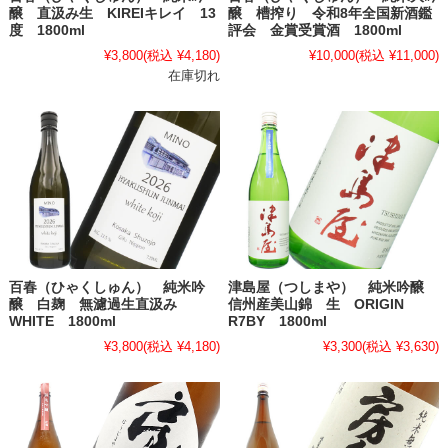
醸 直汲み生 KIREIキレイ 13
醸 槽搾り 令和8年全国新酒鑑
度 1800ml
評会 金賞受賞酒 1800ml
¥3,800
(税込 ¥4,180)
¥10,000
(税込 ¥11,000)
在庫切れ
百春（ひゃくしゅん） 純米吟
津島屋（つしまや） 純米吟醸
醸 白麹 無濾過生直汲み
信州産美山錦 生 ORIGIN
WHITE 1800ml
R7BY 1800ml
¥3,800
(税込 ¥4,180)
¥3,300
(税込 ¥3,630)