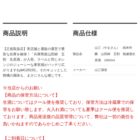
商品説明
商品仕様
山三（やまさん） 純米吟
【正規取扱店】実店舗と通販の運営で豊
富な在庫を確保！「兵庫県産山田錦 五
製品名:
醸 山田錦 五割 無濾過生
割 生原酒」が入荷。ラベルと同じオレ
原酒 1800ml
ンジのジューシーな果実感がバッチリ広
がりますね&#128155;。そのキュッとした
メーカー:
山三酒造
柑橘の風味も、まさにそんな感じです。
※当店からのお願い
【商品の保管方法について】
生酒についてはクール便を推奨しており、保管方法は冷蔵庫での保
管をお願い致します。火入れ酒についても夏季はクール便を推奨し
ております。商品発送後の品質管理について、弊社は一切の責任を
負いかねますのであらかじめご了承ください。
【ご到着日について】