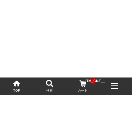
__ITM_CNT__
TOP
検索
カート
配送・送料について
お酒の鮮度を保つため、必要に応じてクール便で配送いたします。