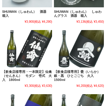
SHUWAN（しゅわん） 酒器
SHUWAN（しゅわん） しゅわ
箱入
んグラス 酒器 箱入
¥3,900
(税込 ¥4,290)
¥3,136
(税込 ¥3,450)
【飲食店様専用・一本限定】仙禽
【飲食店様専用】甍（いらか）
（せんきん） モダン 壱式 火
銀・黒 ひとごごち 火入
入 1800ml
1500ml
¥3,300
(税込 ¥3,630)
¥4,200
(税込 ¥4,620)