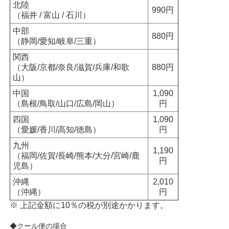
北陸
990円
（福井 / 富山 / 石川）
中部
880円
（静岡/愛知/岐阜/三重）
関西
（大阪/京都/奈良/滋賀/兵庫/和歌
880円
山）
中国
1,090
（島根/鳥取/山口/広島/岡山）
円
四国
1,090
（愛媛/香川/高知/徳島）
円
九州
1,190
（福岡/佐賀/長崎/熊本/大分/宮崎/鹿
円
児島）
沖縄
2,010
（沖縄）
円
※ 上記金額に10％の税が別途かかります。
◆クール便の場合