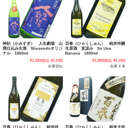
神杉（かみすぎ） 人生劇場 山
百春（ひゃくしゅん） 純米吟醸
廃仕込み生酒 Shusendoオリジ
生原酒 直汲み So Una
ナル 1800ml
Banana 1800ml
¥3,300
(税込 ¥3,630)
¥3,800
(税込 ¥4,180)
在庫切れ
在庫 4 本
百春（ひゃくしゅん） 純米吟
百春（ひゃくしゅん） 純米大吟