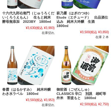
十六代九郎右衛門（じゅうろくだ
萩乃露（はぎのつゆ）
いくろうえもん） 生もと純米
Etude（エチュード） 出品酒仕
酵母無添加 2023BY 1800ml
込み 純米大吟醸 生酒
1800ml
¥3,630
(税込 ¥3,993)
¥3,500
(税込 ¥3,850)
在庫切れ
在庫 2 本
春霞（はるかすみ） 純米吟醸
御前酒（ごぜんしゅ）
わき水ラベル 1800ml
CLASSICS 辛口 別誂 雄町等
外米 菩提もと 1800ml
¥3,593
(税込 ¥3,953)
¥2,500
(税込 ¥2,750)
在庫切れ