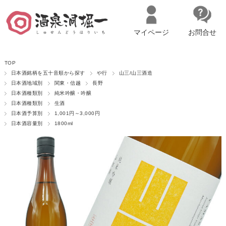
マイページ
お問合せ
__ITM_CNT__
名古屋市西区の「造り手の想いを伝える」日本酒・ワインセレクトショ
TOP
ップ
マイページへログイン
カートをみる
日本酒銘柄を五十音順から探す
や行
山三/山三酒造
日本酒地域別
関東・信越
長野
日本酒種類別
純米吟醸・吟醸
日本酒種類別
生酒
日本酒予算別
1,001円～3,000円
日本酒容量別
1800ml