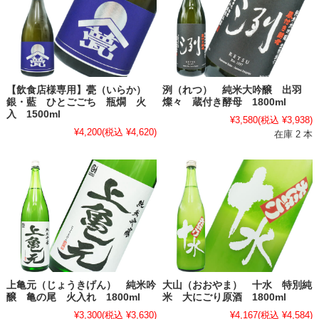
【飲食店様専用】甍（いらか）
洌（れつ） 純米大吟醸 出羽
銀・藍 ひとごごち 瓶燗 火
燦々 蔵付き酵母 1800ml
入 1500ml
¥3,580
(税込 ¥3,938)
¥4,200
(税込 ¥4,620)
在庫 2 本
上亀元（じょうきげん） 純米吟
大山（おおやま） 十水 特別純
醸 亀の尾 火入れ 1800ml
米 大にごり原酒 1800ml
¥3,300
(税込 ¥3,630)
¥4,167
(税込 ¥4,584)