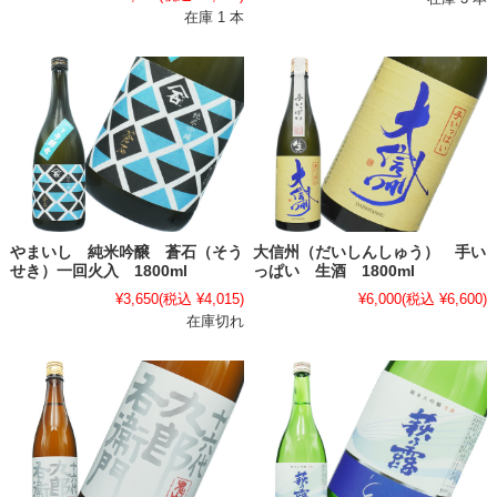
在庫 1 本
やまいし 純米吟醸 蒼石（そう
大信州（だいしんしゅう） 手い
せき）一回火入 1800ml
っぱい 生酒 1800ml
¥3,650
(税込 ¥4,015)
¥6,000
(税込 ¥6,600)
在庫切れ