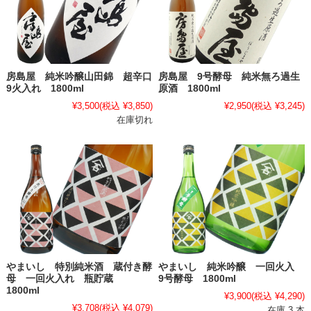
房島屋 純米吟醸山田錦 超辛口
房島屋 9号酵母 純米無ろ過生
9火入れ 1800ml
原酒 1800ml
¥3,500
(税込 ¥3,850)
¥2,950
(税込 ¥3,245)
在庫切れ
やまいし 特別純米酒 蔵付き酵
やまいし 純米吟醸 一回火入
母 一回火入れ 瓶貯蔵
9号酵母 1800ml
1800ml
¥3,900
(税込 ¥4,290)
¥3,708
(税込 ¥4,079)
在庫 3 本