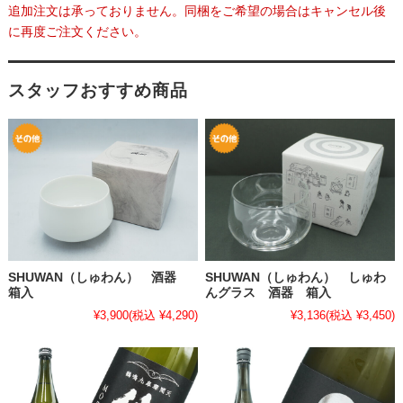
追加注文は承っておりません。同梱をご希望の場合はキャンセル後
に再度ご注文ください。
スタッフおすすめ商品
SHUWAN（しゅわん） 酒器
SHUWAN（しゅわん） しゅわ
箱入
んグラス 酒器 箱入
¥3,900
(税込 ¥4,290)
¥3,136
(税込 ¥3,450)