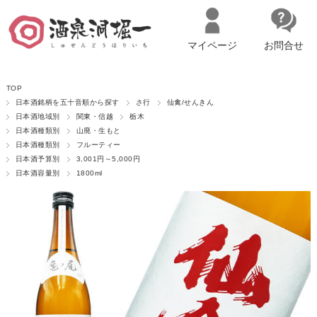
マイページ
お問合せ
__ITM_CNT__
名古屋市西区の「造り手の想いを伝える」日本酒・ワインセレクトショ
TOP
ップ
マイページへログイン
カートをみる
日本酒銘柄を五十音順から探す
さ行
仙禽/せんきん
日本酒地域別
関東・信越
栃木
日本酒種類別
山廃・生もと
日本酒種類別
フルーティー
日本酒予算別
3,001円～5,000円
日本酒容量別
1800ml