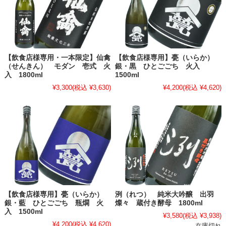
【飲食店様専用・一本限定】仙禽
【飲食店様専用】甍（いらか）
（せんきん） モダン 壱式 火
銀・黒 ひとごごち 火入
入 1800ml
1500ml
¥3,300
(税込 ¥3,630)
¥4,200
(税込 ¥4,620)
【飲食店様専用】甍（いらか）
洌（れつ） 純米大吟醸 出羽
銀・藍 ひとごごち 瓶燗 火
燦々 蔵付き酵母 1800ml
入 1500ml
¥3,580
(税込 ¥3,938)
¥4,200
(税込 ¥4,620)
在庫切れ