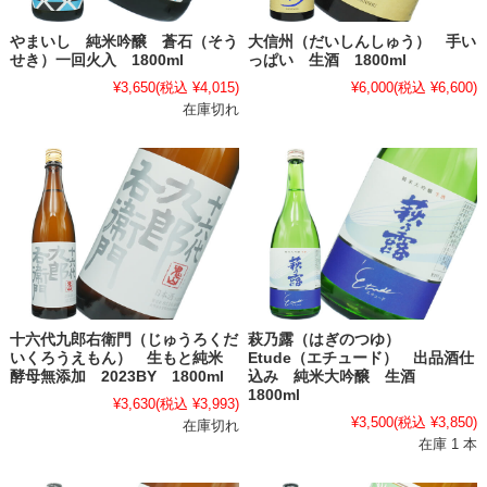
やまいし 純米吟醸 蒼石（そう
大信州（だいしんしゅう） 手い
せき）一回火入 1800ml
っぱい 生酒 1800ml
¥3,650
(税込 ¥4,015)
¥6,000
(税込 ¥6,600)
在庫切れ
十六代九郎右衛門（じゅうろくだ
萩乃露（はぎのつゆ）
いくろうえもん） 生もと純米
Etude（エチュード） 出品酒仕
酵母無添加 2023BY 1800ml
込み 純米大吟醸 生酒
1800ml
¥3,630
(税込 ¥3,993)
¥3,500
(税込 ¥3,850)
在庫切れ
在庫 1 本