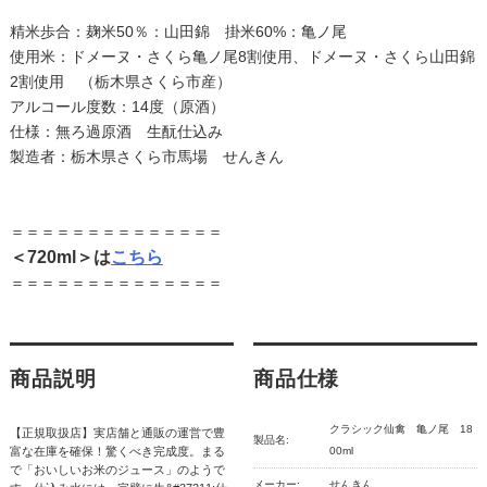
精米歩合：麹米50％：山田錦 掛米60%：亀ノ尾
使用米：ドメーヌ・さくら亀ノ尾8割使用、ドメーヌ・さくら山田錦
2割使用 （栃木県さくら市産）
アルコール度数：14度（原酒）
仕様：無ろ過原酒 生酛仕込み
製造者：栃木県さくら市馬場 せんきん
＝＝＝＝＝＝＝＝＝＝＝＝＝＝
＜720ml＞は
こちら
＝＝＝＝＝＝＝＝＝＝＝＝＝＝
商品説明
商品仕様
クラシック仙禽 亀ノ尾 18
【正規取扱店】実店舗と通販の運営で豊
製品名:
富な在庫を確保！驚くべき完成度。まる
00ml
で「おいしいお米のジュース」のようで
メーカー:
せんきん