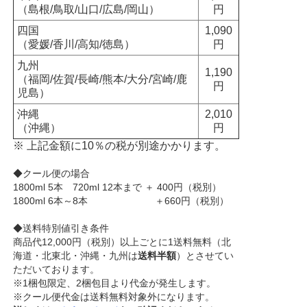
（島根/鳥取/山口/広島/岡山）
円
四国
1,090
（愛媛/香川/高知/徳島）
円
九州
1,190
（福岡/佐賀/長崎/熊本/大分/宮崎/鹿
円
児島）
沖縄
2,010
（沖縄）
円
※ 上記金額に10％の税が別途かかります。
◆クール便の場合
1800ml 5本 720ml 12本まで ＋ 400円（税別）
1800ml 6本～8本 ＋660円（税別）
◆送料特別値引き条件
商品代12,000円（税別）以上ごとに1送料無料（北
海道・北東北・沖縄・九州は
送料半額
）とさせてい
ただいております。
※1梱包限定、2梱包目より代金が発生します。
※クール便代金は送料無料対象外になります。