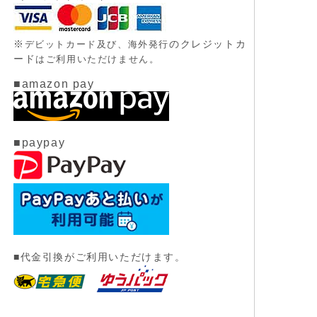
※
のクレジットカ
デビットカード及び、
海外発行
ード
はご利用いただけません。
■amazon pay
■paypay
■代金引換がご利用いただけます。