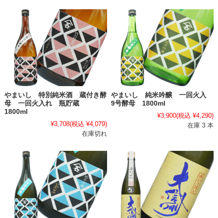
やまいし 特別純米酒 蔵付き酵
やまいし 純米吟醸 一回火入
母 一回火入れ 瓶貯蔵
9号酵母 1800ml
1800ml
¥3,900
(税込 ¥4,290)
¥3,708
(税込 ¥4,079)
在庫 3 本
在庫切れ