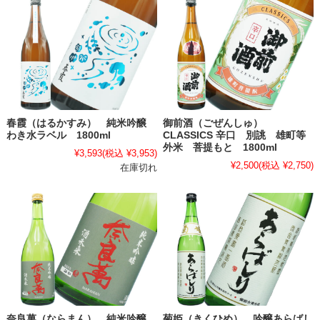
春霞（はるかすみ） 純米吟醸
御前酒（ごぜんしゅ）
わき水ラベル 1800ml
CLASSICS 辛口 別誂 雄町等
外米 菩提もと 1800ml
¥3,593
(税込 ¥3,953)
¥2,500
(税込 ¥2,750)
在庫切れ
奈良萬（ならまん） 純米吟醸
菊姫（きくひめ） 吟醸あらばし