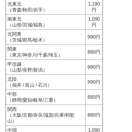
北東北
1,190
（青森/秋田/岩手）
円
南東北
1,090
（山形/宮城/福島）
円
北関東
990円
（茨城/群馬/栃木）
関東
880円
（東京/神奈川/千葉/埼玉）
甲信越
990円
（山梨/長野/新潟）
北陸
990円
（福井 / 富山 / 石川）
中部
880円
（静岡/愛知/岐阜/三重）
関西
（大阪/京都/奈良/滋賀/兵庫/和歌
880円
山）
中国
1,090