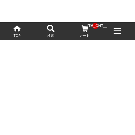
__ITM_CNT__
TOP
検索
カート
配送・送料について
お酒の鮮度を保つため、必要に応じてクール便で配送いたします。
基本送料無料
13,200円(税込)以上
※ネットでご購入されたお客様限定