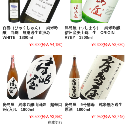
百春（ひゃくしゅん） 純米吟
津島屋（つしまや） 純米吟醸
醸 白麹 無濾過生直汲み
信州産美山錦 生 ORIGIN
WHITE 1800ml
R7BY 1800ml
¥3,800
(税込 ¥4,180)
¥3,300
(税込 ¥3,630)
房島屋 純米吟醸山田錦 超辛口
房島屋 9号酵母 純米無ろ過生
9火入れ 1800ml
原酒 1800ml
¥3,500
(税込 ¥3,850)
¥2,950
(税込 ¥3,245)
在庫切れ