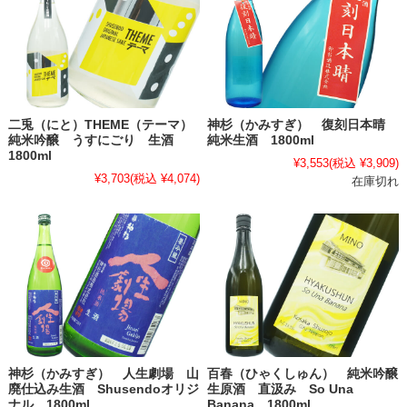
二兎（にと）THEME（テーマ）
神杉（かみすぎ） 復刻日本晴
純米吟醸 うすにごり 生酒
純米生酒 1800ml
1800ml
¥3,553
(税込 ¥3,909)
¥3,703
(税込 ¥4,074)
在庫切れ
神杉（かみすぎ） 人生劇場 山
百春（ひゃくしゅん） 純米吟醸
廃仕込み生酒 Shusendoオリジ
生原酒 直汲み So Una
ナル 1800ml
Banana 1800ml