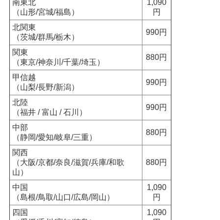
南東北
1,090
（山形/宮城/福島）
円
北関東
990円
（茨城/群馬/栃木）
関東
880円
（東京/神奈川/千葉/埼玉）
甲信越
990円
（山梨/長野/新潟）
北陸
990円
（福井 / 富山 / 石川）
中部
880円
（静岡/愛知/岐阜/三重）
関西
（大阪/京都/奈良/滋賀/兵庫/和歌
880円
山）
中国
1,090
（島根/鳥取/山口/広島/岡山）
円
四国
1,090