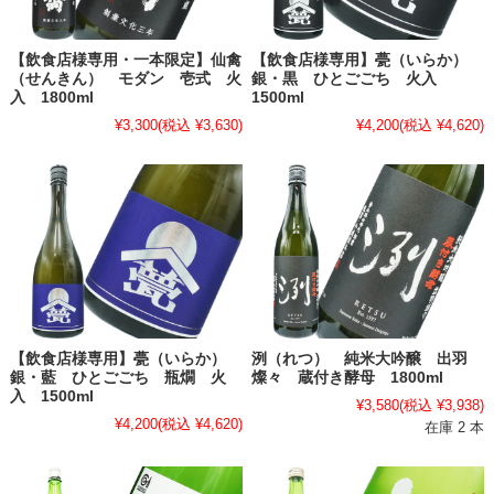
【飲食店様専用・一本限定】仙禽
【飲食店様専用】甍（いらか）
（せんきん） モダン 壱式 火
銀・黒 ひとごごち 火入
入 1800ml
1500ml
¥3,300
(税込 ¥3,630)
¥4,200
(税込 ¥4,620)
【飲食店様専用】甍（いらか）
洌（れつ） 純米大吟醸 出羽
銀・藍 ひとごごち 瓶燗 火
燦々 蔵付き酵母 1800ml
入 1500ml
¥3,580
(税込 ¥3,938)
¥4,200
(税込 ¥4,620)
在庫 2 本