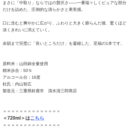
まさに「中取り」ならではの贅沢さ——一番瑞々しくピュアな部分
だけを詰めた、圧倒的な清らかさと果実感。
口に含むと爽やかに広がり、ふわりと大きく膨らんだ後、驚くほど
淡くきれいに消えていく。
余韻まで完璧に「良いところだけ」を凝縮した、至福の1本です。
原料米：山田錦全量使用
精米歩合：50％
アルコール分：16度
杜氏：内山智広
製造元：三重県鈴鹿市 清水清三郎商店
＝＝＝＝＝＝＝＝＝＝＝＝＝＝
＜720ml＞は
こちら
＝＝＝＝＝＝＝＝＝＝＝＝＝＝