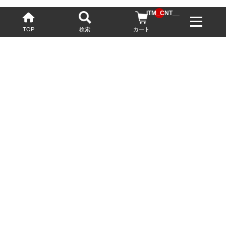
__ITM_CNT__
TOP
検索
カート
配送・送料について
お酒の鮮度を保つため、必要に応じてクール便で配送いたします。
基本送料無料
13,200円(税込)以上
※ネットでご購入されたお客様限定
最短翌営業日配送
23:59迄のご注文で