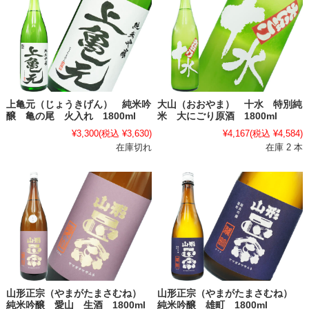
上亀元（じょうきげん） 純米吟
大山（おおやま） 十水 特別純
醸 亀の尾 火入れ 1800ml
米 大にごり原酒 1800ml
¥3,300
(税込 ¥3,630)
¥4,167
(税込 ¥4,584)
在庫切れ
在庫 2 本
山形正宗（やまがたまさむね）
山形正宗（やまがたまさむね）
純米吟醸 愛山 生酒 1800ml
純米吟醸 雄町 1800ml