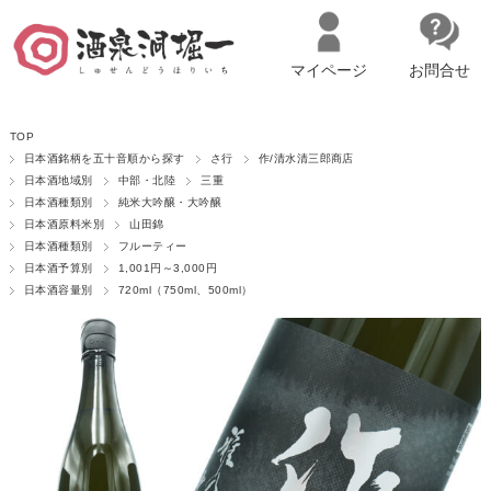
マイページ
お問合せ
__ITM_CNT__
名古屋市西区の「造り手の想いを伝える」日本酒・ワインセレクトショ
TOP
ップ
マイページへログイン
カートをみる
日本酒銘柄を五十音順から探す
さ行
作/清水清三郎商店
日本酒地域別
中部・北陸
三重
日本酒種類別
純米大吟醸・大吟醸
日本酒原料米別
山田錦
日本酒種類別
フルーティー
日本酒予算別
1,001円～3,000円
日本酒容量別
720ml（750ml、500ml）