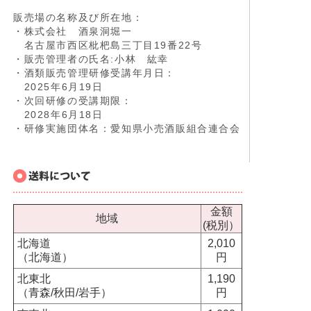
販売場の名称及び所在地：
・株式会社 酒泉洞堀一
名古屋市西区枇杷島三丁目19番22号
・販売管理者の氏名:小林 紘幸
・酒類販売管理研修受講年月日：
2025年6月19日
・次回研修の受講期限：
2028年6月18日
・研修実施団体名：愛知県小売酒販組合連合会
金額
地域
(税別）
北海道
2,010
（北海道）
円
北東北
1,190
（青森/秋田/岩手）
円