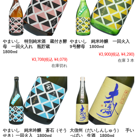
やまいし 特別純米酒 蔵付き酵
やまいし 純米吟醸 一回火入
母 一回火入れ 瓶貯蔵
9号酵母 1800ml
1800ml
¥3,900
(税込 ¥4,290)
¥3,708
(税込 ¥4,079)
在庫 3 本
在庫切れ
やまいし 純米吟醸 蒼石（そう
大信州（だいしんしゅう） 手い
せき）一回火入 1800ml
っぱい 生酒 1800ml