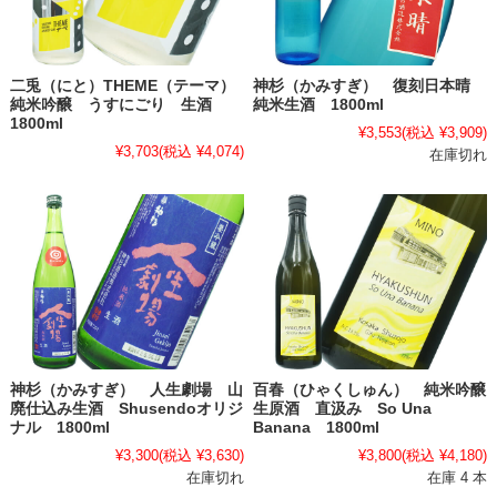
二兎（にと）THEME（テーマ）
神杉（かみすぎ） 復刻日本晴
純米吟醸 うすにごり 生酒
純米生酒 1800ml
1800ml
¥3,553
(税込 ¥3,909)
¥3,703
(税込 ¥4,074)
在庫切れ
神杉（かみすぎ） 人生劇場 山
百春（ひゃくしゅん） 純米吟醸
廃仕込み生酒 Shusendoオリジ
生原酒 直汲み So Una
ナル 1800ml
Banana 1800ml
¥3,300
(税込 ¥3,630)
¥3,800
(税込 ¥4,180)
在庫切れ
在庫 4 本