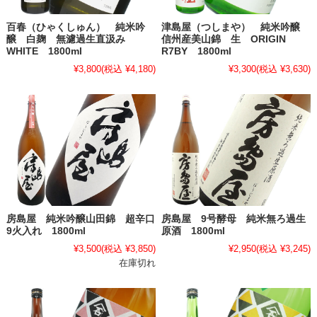
百春（ひゃくしゅん） 純米吟
津島屋（つしまや） 純米吟醸
醸 白麹 無濾過生直汲み
信州産美山錦 生 ORIGIN
WHITE 1800ml
R7BY 1800ml
¥3,800
(税込 ¥4,180)
¥3,300
(税込 ¥3,630)
房島屋 純米吟醸山田錦 超辛口
房島屋 9号酵母 純米無ろ過生
9火入れ 1800ml
原酒 1800ml
¥3,500
(税込 ¥3,850)
¥2,950
(税込 ¥3,245)
在庫切れ