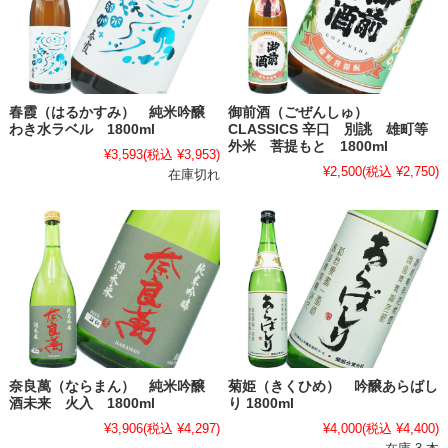
春霞（はるかすみ） 純米吟醸
御前酒（ごぜんしゅ）
わき水ラベル 1800ml
CLASSICS 辛口 別誂 雄町等
外米 菩提もと 1800ml
¥3,593
(税込 ¥3,953)
¥2,500
(税込 ¥2,750)
在庫切れ
奈良萬（ならまん） 純米吟醸
菊姫（きくひめ） 吟醸あらばし
酒未来 火入 1800ml
り 1800ml
¥3,906
(税込 ¥4,297)
¥4,000
(税込 ¥4,400)