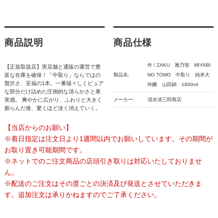
商品説明
商品仕様
作 / ZAKU 雅乃智 MIYABI
【正規取扱店】実店舗と通販の運営で豊
富な在庫を確保！「中取り」ならではの
製品名:
NO TOMO 中取り 純米大
贅沢さ、至福の1本。一番瑞々しくピュア
吟醸 山田錦 1800ml
な部分だけ詰めた圧倒的な清らかさと果
実感。 爽やかに広がり、ふわりと大きく
メーカー:
清水清三郎商店
膨らんだ後、驚くほど淡く消えていく。
【当店からのお願い】
※着日指定は注文日より1週間以内でお願いしています。その期間が
お取り置き可能期間です。
※ネットでのご注文商品の店頭引き取りは対応いたしておりませ
ん。
※配送のご注文はその度ごとの決済及び発送とさせていただきま
す。追加注文は承りかねますのでご了承ください。