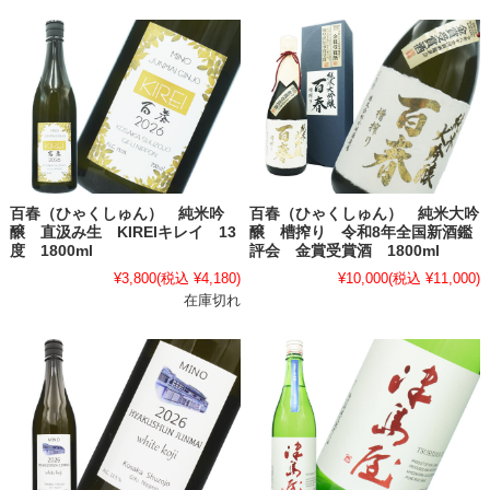
百春（ひゃくしゅん） 純米吟
百春（ひゃくしゅん） 純米大吟
醸 直汲み生 KIREIキレイ 13
醸 槽搾り 令和8年全国新酒鑑
度 1800ml
評会 金賞受賞酒 1800ml
¥3,800
(税込 ¥4,180)
¥10,000
(税込 ¥11,000)
在庫切れ