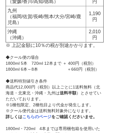
（愛媛/香川/高知/徳島）
円
九州
1,190
（福岡/佐賀/長崎/熊本/大分/宮崎/鹿
円
児島）
沖縄
2,010
（沖縄）
円
※ 上記金額に10％の税が別途かかります。
◆クール便の場合
1800ml 5本 720ml 12本まで ＋ 400円（税別）
1800ml 6本～8本 ＋660円（税別）
◆送料特別値引き条件
商品代12,000円（税別）以上ごとに1送料無料（北
海道・北東北・沖縄・九州は
送料半額
）とさせてい
ただいております。
※1梱包限定、2梱包目より代金が発生します。
※クール便代金は送料無料対象外になります。
詳しくは
こちらのページ
をご確認くださいませ。
1800ml・720ml 4本までは専用梱包箱を使用いた