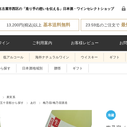
名古屋市西区の「造り手の想いを伝える」日本酒・ワインセレクトショップ
基本送料無料
最
13,200円(税込)以上
23:59迄のご注文で
ワイン
ご利用案内
お客様レビュー
お
低アルコール
海外ナチュラルワイン
ウイスキー
ギフト
から探す
日本酒地域別
贈答
ギフト
果実系
五十音順から探す
あ行
梅乃宿/梅乃宿酒造