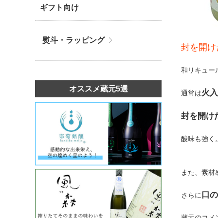
ギフト向け
熨斗・ラッピング
封を開け
和リキュー
オススメ蔵元5選
火入
通常は
封を開け
酸味も強く
また、素材
口の
さらに
蔵元のコメ