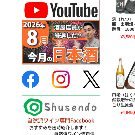
洌（れつ）
醸 出羽燦
酵母 1800
¥3,580
(
白老（はく
然栽培米の
ごり生原酒 
¥4,949
(