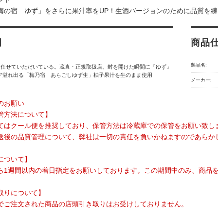
梅の宿 ゆず」をさらに果汁率をUP！生酒バージョンのために品質を
明
商品
製品名:
を任せていただいている。蔵直・正規取扱店。封を開けた瞬間に『ゆず』
”溢れ出る「梅乃宿 あらごしゆず生」柚子果汁を生のまま使用
メーカー:
のお願い
管方法について】
てはクール便を推奨しており、保管方法は冷蔵庫での保管をお願い致し
送後の品質管理について、弊社は一切の責任を負いかねますのであらか
について】
ら1週間以内の着日指定をお願いしております。この期間中のみ、商品
取りについて】
でご注文された商品の店頭引き取りはお受けしておりません。