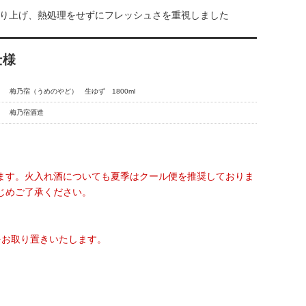
練り上げ、熱処理をせずにフレッシュさを重視しました
仕様
梅乃宿（うめのやど） 生ゆず 1800ml
梅乃宿酒造
ます。火入れ酒についても夏季はクール便を推奨しておりま
じめご了承ください。
をお取り置きいたします。