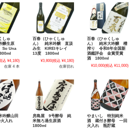
くしゅ
百春（ひゃくしゅ
百春（ひゃくしゅ
吟醸生原
ん） 純米吟醸 直汲
ん） 純米大吟醸 槽
So Una
み生 KIREIキレイ
搾り 令和8年全国新
800ml
13度 1800ml
酒鑑評会 金賞受賞
酒 1800ml
税込 ¥4,180)
¥3,800
(税込 ¥4,180)
¥10,000
(税込 ¥11,000)
在庫 4 本
在庫切れ
米吟醸山田
房島屋 9号酵母 純
やまいし 特別純米
9火入れ
米無ろ過生原酒
酒 蔵付き酵母 一回
1800ml
火入れ 瓶貯蔵