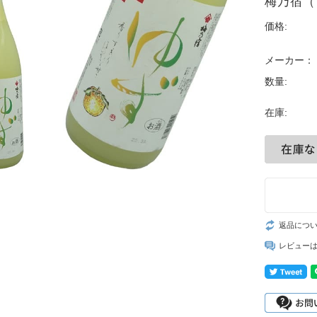
梅乃宿（
価格:
メーカー：
数量:
在庫:
返品につ
レビュー