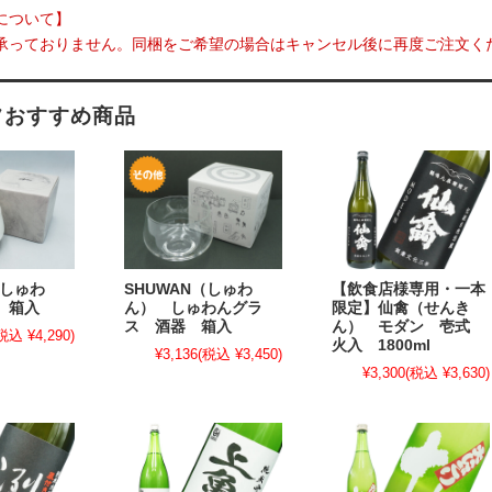
について】
承っておりません。同梱をご希望の場合はキャンセル後に再度ご注文く
フおすすめ商品
（しゅわ
SHUWAN（しゅわ
【飲食店様専用・一本
 箱入
ん） しゅわんグラ
限定】仙禽（せんき
ス 酒器 箱入
ん） モダン 壱式
税込 ¥4,290)
火入 1800ml
¥3,136
(税込 ¥3,450)
¥3,300
(税込 ¥3,630)