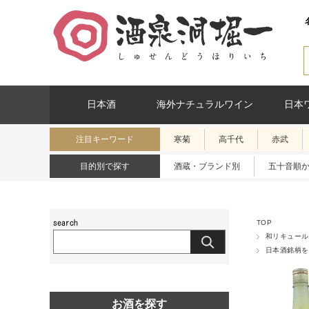
日本酒
海外ナチュラルワイン
日本
注目キーワード
寒菊
高千代
赤武
目的別で探す
酒蔵・ブランド別
五十音順
TOP
和リキュール
日本酒銘柄を
お酒を探す