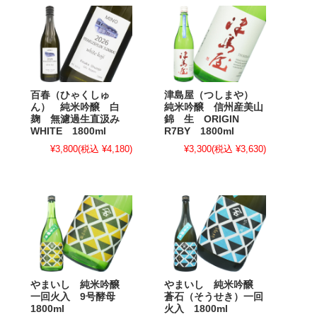
百春（ひゃくしゅ
津島屋（つしまや）
ん） 純米吟醸 白
純米吟醸 信州産美山
麹 無濾過生直汲み
錦 生 ORIGIN
WHITE 1800ml
R7BY 1800ml
¥3,800
(税込 ¥4,180)
¥3,300
(税込 ¥3,630)
やまいし 純米吟醸
やまいし 純米吟醸
一回火入 9号酵母
蒼石（そうせき）一回
1800ml
火入 1800ml