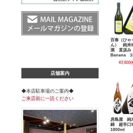
百春（ひゃ
ん） 純米
酒 直汲み 
Banana 1
¥3,800
(
店舗案内
◆本店駐車場のご案内◆
ご来店前に一読ください
房島屋 純
錦 超辛口
1800ml