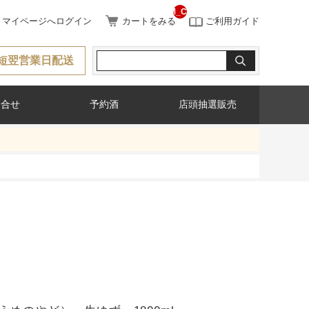
__ITM_CNT__
マイページへログイン
カートをみる
ご利用ガイド
短翌営業日配送
問合せ
予約酒
店頭抽選販売