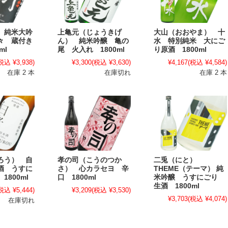
 純米大吟
上亀元（じょうきげ
大山（おおやま） 十
々 蔵付き
ん） 純米吟醸 亀の
水 特別純米 大にご
ml
尾 火入れ 1800ml
り原酒 1800ml
税込 ¥3,938)
¥3,300
(税込 ¥3,630)
¥4,167
(税込 ¥4,584)
在庫 2 本
在庫切れ
在庫 2 本
ろう） 自
孝の司（こうのつか
二兎（にと）
酒 うすに
さ） 心カラセヨ 辛
THEME（テーマ） 純
1800ml
口 1800ml
米吟醸 うすにごり
生酒 1800ml
税込 ¥5,444)
¥3,209
(税込 ¥3,530)
¥3,703
(税込 ¥4,074)
在庫切れ