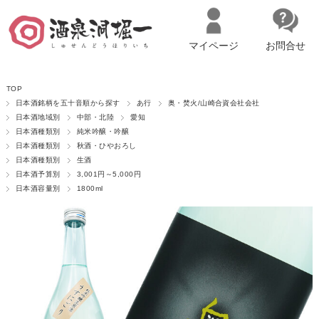
マイページ
お問合せ
__ITM_CNT__
名古屋市西区の「造り手の想いを伝える」日本酒・ワインセレクトショ
TOP
ップ
マイページへログイン
カートをみる
日本酒銘柄を五十音順から探す
あ行
奥・焚火/山崎合資会社会社
日本酒地域別
中部・北陸
愛知
日本酒種類別
純米吟醸・吟醸
日本酒種類別
秋酒・ひやおろし
日本酒種類別
生酒
日本酒予算別
3,001円～5,000円
日本酒容量別
1800ml