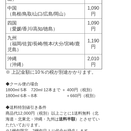
中国
1,090
（島根/鳥取/山口/広島/岡山）
円
四国
1,090
（愛媛/香川/高知/徳島）
円
九州
1,190
（福岡/佐賀/長崎/熊本/大分/宮崎/鹿
円
児島）
沖縄
2,010
（沖縄）
円
※ 上記金額に10％の税が別途かかります。
◆クール便の場合
1800ml 5本 720ml 12本まで ＋ 400円（税別）
1800ml 6本～8本 ＋660円（税別）
◆送料特別値引き条件
商品代12,000円（税別）以上ごとに1送料無料（北
海道・北東北・沖縄・九州は
送料半額
）とさせてい
ただいております。
※1梱包限定、2梱包目より代金が発生します。