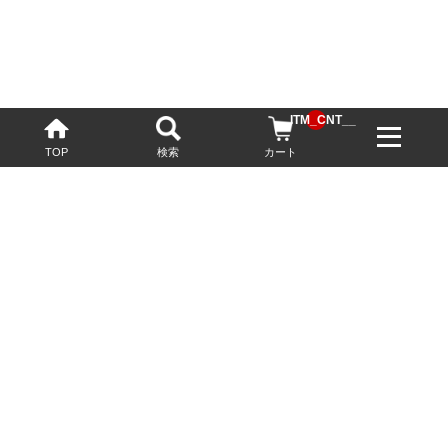
__ITM_CNT__
TOP
検索
カート
配送・送料について
お酒の鮮度を保つため、必要に応じてクール便で配送いたします。
基本送料無料
13,200円(税込)以上
※ネットでご購入されたお客様限定