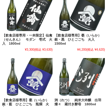
【飲食店様専用・一本限定】仙禽
【飲食店様専用】甍（いらか）
（せんきん） モダン 壱式 火
銀・黒 ひとごごち 火入
入 1800ml
1500ml
¥3,300
(税込 ¥3,630)
¥4,200
(税込 ¥4,620)
【飲食店様専用】甍（いらか）
洌（れつ） 純米大吟醸 出羽
銀・藍 ひとごごち 瓶燗 火
燦々 蔵付き酵母 1800ml