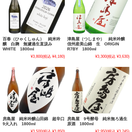
百春（ひゃくしゅん） 純米吟
津島屋（つしまや） 純米吟醸
醸 白麹 無濾過生直汲み
信州産美山錦 生 ORIGIN
WHITE 1800ml
R7BY 1800ml
¥3,800
(税込 ¥4,180)
¥3,300
(税込 ¥3,630)
房島屋 純米吟醸山田錦 超辛口
房島屋 9号酵母 純米無ろ過生
9火入れ 1800ml
原酒 1800ml
¥3,500
(税込 ¥3,850)
¥2,950
(税込 ¥3,245)