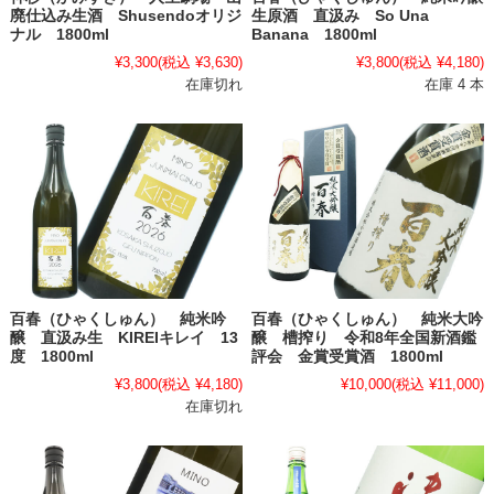
廃仕込み生酒 Shusendoオリジ
生原酒 直汲み So Una
ナル 1800ml
Banana 1800ml
¥3,300
(税込 ¥3,630)
¥3,800
(税込 ¥4,180)
在庫切れ
在庫 4 本
百春（ひゃくしゅん） 純米吟
百春（ひゃくしゅん） 純米大吟
醸 直汲み生 KIREIキレイ 13
醸 槽搾り 令和8年全国新酒鑑
度 1800ml
評会 金賞受賞酒 1800ml
¥3,800
(税込 ¥4,180)
¥10,000
(税込 ¥11,000)
在庫切れ