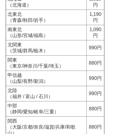
（北海道）
円
北東北
1,190
（青森/秋田/岩手）
円
南東北
1,090
（山形/宮城/福島）
円
北関東
990円
（茨城/群馬/栃木）
関東
880円
（東京/神奈川/千葉/埼玉）
甲信越
990円
（山梨/長野/新潟）
北陸
990円
（福井 / 富山 / 石川）
中部
880円
（静岡/愛知/岐阜/三重）
関西
（大阪/京都/奈良/滋賀/兵庫/和歌
880円
山）