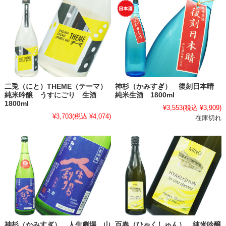
二兎（にと）THEME（テーマ）
神杉（かみすぎ） 復刻日本晴
純米吟醸 うすにごり 生酒
純米生酒 1800ml
1800ml
¥3,553
(税込 ¥3,909)
¥3,703
(税込 ¥4,074)
在庫切れ
神杉（かみすぎ） 人生劇場 山
百春（ひゃくしゅん） 純米吟醸