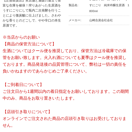
【正規取扱店】実店舗と通販の運営で豊
富な在庫を確保！搾りあがった生原酒を
製品名:
すにごり 純米吟醸生原酒 1
うすにごりにして瓶内二次発酵を行うこ
800ml
とにより微炭酸に仕上げました。さわや
かな香りとのどごしで、やや辛口の本生
メーカー:
山崎合資会社会社
原酒です。
※当店からのお願い
【商品の保管方法について】
生酒についてはクール便を推奨しており、保管方法は冷蔵庫での保
管をお願い致します。火入れ酒についても夏季はクール便を推奨し
ております。商品発送後の品質管理について、弊社は一切の責任を
負いかねますのであらかじめご了承ください。
【ご到着日について】
ご注文日から1週間以内の着日指定をお願いしております。この期間
中のみ、商品をお取り置きいたします。
【店頭引き取りについて】
オンラインでご注文された商品の店頭引き取りはお受けしておりま
せん。