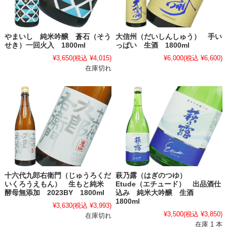
やまいし 純米吟醸 蒼石（そう
大信州（だいしんしゅう） 手い
せき）一回火入 1800ml
っぱい 生酒 1800ml
¥3,650
(税込 ¥4,015)
¥6,000
(税込 ¥6,600)
在庫切れ
十六代九郎右衛門（じゅうろくだ
萩乃露（はぎのつゆ）
いくろうえもん） 生もと純米
Etude（エチュード） 出品酒仕
酵母無添加 2023BY 1800ml
込み 純米大吟醸 生酒
1800ml
¥3,630
(税込 ¥3,993)
¥3,500
(税込 ¥3,850)
在庫切れ
在庫 1 本