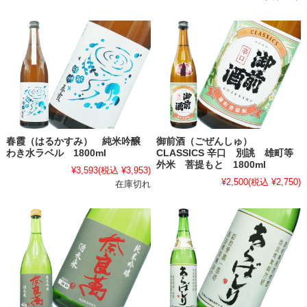
春霞（はるかすみ） 純米吟醸
御前酒（ごぜんしゅ）
わき水ラベル 1800ml
CLASSICS 辛口 別誂 雄町等
外米 菩提もと 1800ml
¥3,593
(税込 ¥3,953)
¥2,500
(税込 ¥2,750)
在庫切れ