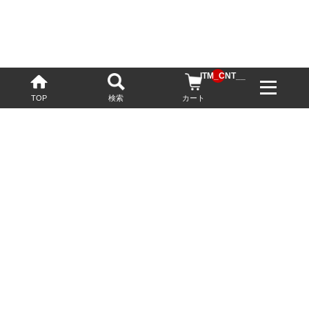
__ITM_CNT__
TOP
検索
カート
配送・送料について
お酒の鮮度を保つため、必要に応じてクール便で配送いたします。
基本送料無料
13,200円(税込)以上
※ネットでご購入されたお客様限定