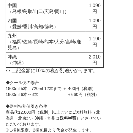
中国
1,090
（島根/鳥取/山口/広島/岡山）
円
四国
1,090
（愛媛/香川/高知/徳島）
円
九州
1,190
（福岡/佐賀/長崎/熊本/大分/宮崎/鹿
円
児島）
沖縄
2,010
（沖縄）
円
※ 上記金額に10％の税が別途かかります。
◆クール便の場合
1800ml 5本 720ml 12本まで ＋ 400円（税別）
1800ml 6本～8本 ＋660円（税別）
◆送料特別値引き条件
商品代12,000円（税別）以上ごとに1送料無料（北
海道・北東北・沖縄・九州は
送料半額
）とさせてい
ただいております。
※1梱包限定、2梱包目より代金が発生します。