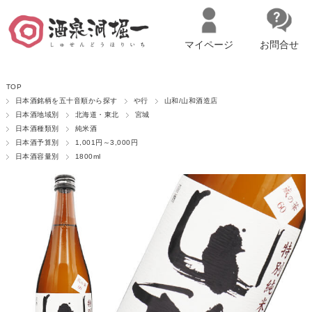
マイページ
お問合せ
__ITM_CNT__
名古屋市西区の「造り手の想いを伝える」日本酒・ワインセレクトショ
TOP
ップ
マイページへログイン
カートをみる
日本酒銘柄を五十音順から探す
や行
山和/山和酒造店
日本酒地域別
北海道・東北
宮城
日本酒種類別
純米酒
日本酒予算別
1,001円～3,000円
日本酒容量別
1800ml