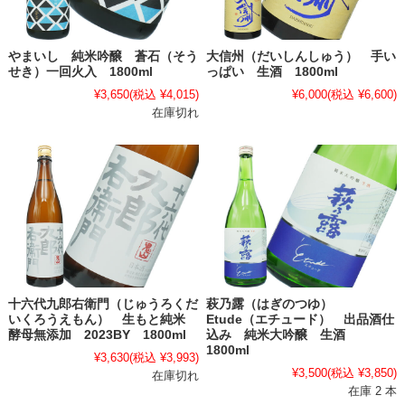
やまいし 純米吟醸 蒼石（そう
大信州（だいしんしゅう） 手い
せき）一回火入 1800ml
っぱい 生酒 1800ml
¥3,650
(税込 ¥4,015)
¥6,000
(税込 ¥6,600)
在庫切れ
十六代九郎右衛門（じゅうろくだ
萩乃露（はぎのつゆ）
いくろうえもん） 生もと純米
Etude（エチュード） 出品酒仕
酵母無添加 2023BY 1800ml
込み 純米大吟醸 生酒
1800ml
¥3,630
(税込 ¥3,993)
¥3,500
(税込 ¥3,850)
在庫切れ
在庫 2 本