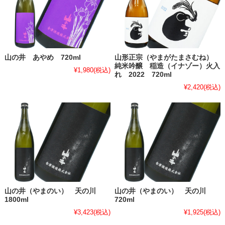
山の井 あやめ 720ml
山形正宗（やまがたまさむね）
純米吟醸 稲造（イナゾー）火入
¥1,980
(税込)
れ 2022 720ml
¥2,420
(税込)
山の井（やまのい） 天の川
山の井（やまのい） 天の川
1800ml
720ml
¥3,423
(税込)
¥1,925
(税込)