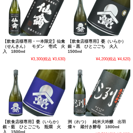
【飲食店様専用・一本限定】仙禽
【飲食店様専用】甍（いらか）
（せんきん） モダン 壱式 火
銀・黒 ひとごごち 火入
入 1800ml
1500ml
¥3,300
(税込 ¥3,630)
¥4,200
(税込 ¥4,620)
【飲食店様専用】甍（いらか）
洌（れつ） 純米大吟醸 出羽
銀・藍 ひとごごち 瓶燗 火
燦々 蔵付き酵母 1800ml
入 1500ml