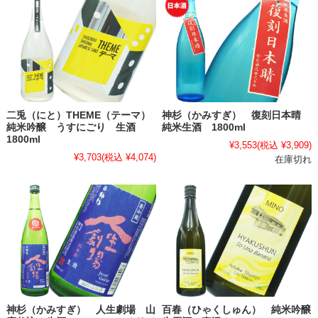
二兎（にと）THEME（テーマ）
神杉（かみすぎ） 復刻日本晴
純米吟醸 うすにごり 生酒
純米生酒 1800ml
1800ml
¥3,553
(税込 ¥3,909)
¥3,703
(税込 ¥4,074)
在庫切れ
神杉（かみすぎ） 人生劇場 山
百春（ひゃくしゅん） 純米吟醸