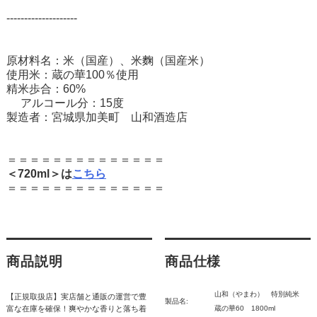
--------------------
原材料名：米（国産）、米麴（国産米）
使用米：蔵の華100％使用
精米歩合：60%
アルコール分：15度
製造者：宮城県加美町 山和酒造店
＝＝＝＝＝＝＝＝＝＝＝＝＝＝
＜720ml＞は
こちら
＝＝＝＝＝＝＝＝＝＝＝＝＝＝
商品説明
商品仕様
山和（やまわ） 特別純米
【正規取扱店】実店舗と通販の運営で豊
製品名:
富な在庫を確保！爽やかな香りと落ち着
蔵の華60 1800ml