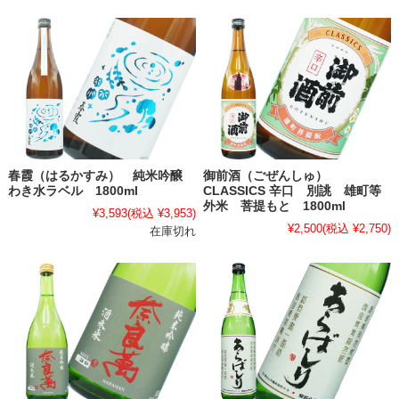
春霞（はるかすみ） 純米吟醸
御前酒（ごぜんしゅ）
わき水ラベル 1800ml
CLASSICS 辛口 別誂 雄町等
外米 菩提もと 1800ml
¥3,593
(税込 ¥3,953)
¥2,500
(税込 ¥2,750)
在庫切れ