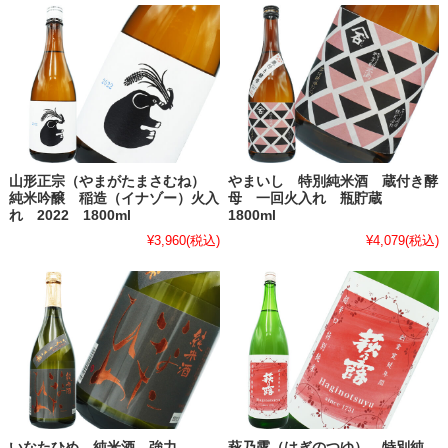
山形正宗（やまがたまさむね）
やまいし 特別純米酒 蔵付き酵
純米吟醸 稲造（イナゾー）火入
母 一回火入れ 瓶貯蔵
れ 2022 1800ml
1800ml
¥3,960
(税込)
¥4,079
(税込)
いなたひめ 純米酒 強力
萩乃露（はぎのつゆ） 特別純