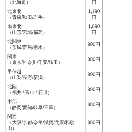
（北海道）
円
北東北
1,190
（青森/秋田/岩手）
円
南東北
1,090
（山形/宮城/福島）
円
北関東
990円
（茨城/群馬/栃木）
関東
880円
（東京/神奈川/千葉/埼玉）
甲信越
990円
（山梨/長野/新潟）
北陸
990円
（福井 / 富山 / 石川）
中部
880円
（静岡/愛知/岐阜/三重）
関西
（大阪/京都/奈良/滋賀/兵庫/和歌
880円
山）