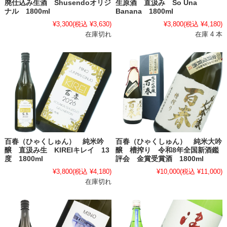
廃仕込み生酒 Shusendoオリジ
生原酒 直汲み So Una
ナル 1800ml
Banana 1800ml
¥3,300
(税込 ¥3,630)
¥3,800
(税込 ¥4,180)
在庫切れ
在庫 4 本
百春（ひゃくしゅん） 純米吟
百春（ひゃくしゅん） 純米大吟
醸 直汲み生 KIREIキレイ 13
醸 槽搾り 令和8年全国新酒鑑
度 1800ml
評会 金賞受賞酒 1800ml
¥3,800
(税込 ¥4,180)
¥10,000
(税込 ¥11,000)
在庫切れ