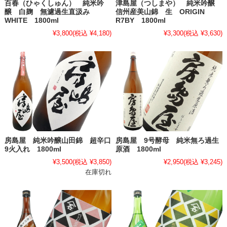
百春（ひゃくしゅん） 純米吟
津島屋（つしまや） 純米吟醸
醸 白麹 無濾過生直汲み
信州産美山錦 生 ORIGIN
WHITE 1800ml
R7BY 1800ml
¥3,800
(税込 ¥4,180)
¥3,300
(税込 ¥3,630)
房島屋 純米吟醸山田錦 超辛口
房島屋 9号酵母 純米無ろ過生
9火入れ 1800ml
原酒 1800ml
¥3,500
(税込 ¥3,850)
¥2,950
(税込 ¥3,245)
在庫切れ