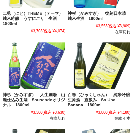
二兎（にと）THEME（テーマ）
神杉（かみすぎ） 復刻日本晴
純米吟醸 うすにごり 生酒
純米生酒 1800ml
1800ml
¥3,553
(税込 ¥3,909)
¥3,703
(税込 ¥4,074)
在庫切れ
神杉（かみすぎ） 人生劇場 山
百春（ひゃくしゅん） 純米吟醸
廃仕込み生酒 Shusendoオリジ
生原酒 直汲み So Una
ナル 1800ml
Banana 1800ml
¥3,300
(税込 ¥3,630)
¥3,800
(税込 ¥4,180)
在庫切れ
在庫 4 本