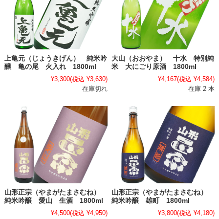
上亀元（じょうきげん） 純米吟
大山（おおやま） 十水 特別純
醸 亀の尾 火入れ 1800ml
米 大にごり原酒 1800ml
¥3,300
(税込 ¥3,630)
¥4,167
(税込 ¥4,584)
在庫切れ
在庫 2 本
山形正宗（やまがたまさむね）
山形正宗（やまがたまさむね）
純米吟醸 愛山 生酒 1800ml
純米吟醸 雄町 1800ml
¥4,500
(税込 ¥4,950)
¥3,800
(税込 ¥4,180)