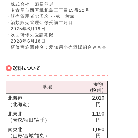
・株式会社 酒泉洞堀一
名古屋市西区枇杷島三丁目19番22号
・販売管理者の氏名:小林 紘幸
・酒類販売管理研修受講年月日：
2025年6月19日
・次回研修の受講期限：
2028年6月18日
・研修実施団体名：愛知県小売酒販組合連合会
金額
地域
(税別）
北海道
2,010
（北海道）
円
北東北
1,190
（青森/秋田/岩手）
円
南東北
1,090
（山形/宮城/福島）
円