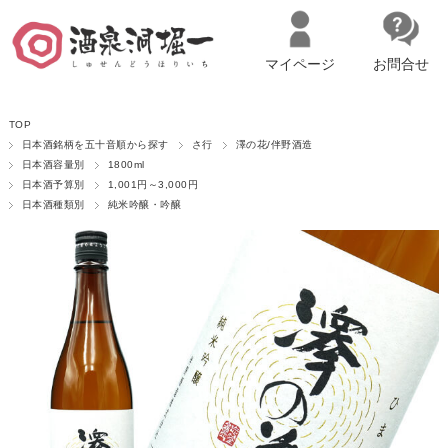
マイページ
お問合せ
__ITM_CNT__
名古屋市西区の「造り手の想いを伝える」日本酒・ワインセレクトショ
TOP
ップ
マイページへログイン
カートをみる
日本酒銘柄を五十音順から探す
さ行
澤の花/伴野酒造
日本酒容量別
1800ml
日本酒予算別
1,001円～3,000円
日本酒種類別
純米吟醸・吟醸