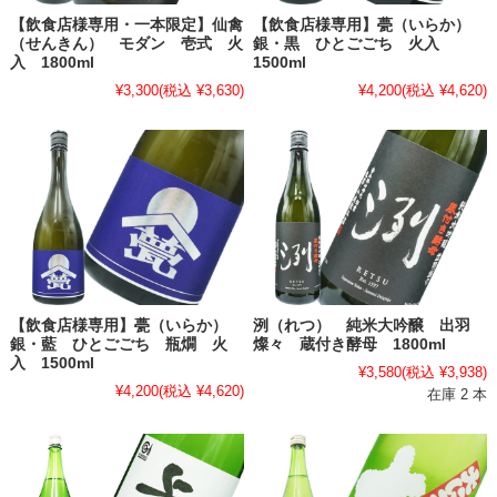
【飲食店様専用・一本限定】仙禽
【飲食店様専用】甍（いらか）
（せんきん） モダン 壱式 火
銀・黒 ひとごごち 火入
入 1800ml
1500ml
¥3,300
(税込 ¥3,630)
¥4,200
(税込 ¥4,620)
【飲食店様専用】甍（いらか）
洌（れつ） 純米大吟醸 出羽
銀・藍 ひとごごち 瓶燗 火
燦々 蔵付き酵母 1800ml
入 1500ml
¥3,580
(税込 ¥3,938)
¥4,200
(税込 ¥4,620)
在庫 2 本