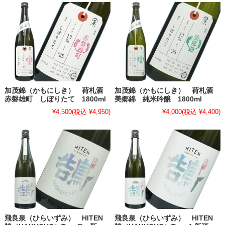
加茂錦（かもにしき） 荷札酒
加茂錦（かもにしき） 荷札酒
赤磐雄町 しぼりたて 1800ml
美郷錦 純米吟醸 1800ml
¥4,500
(税込 ¥4,950)
¥4,000
(税込 ¥4,400)
飛良泉（ひらいずみ） HITEN
飛良泉（ひらいずみ） HITEN