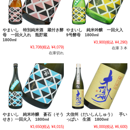
やまいし 特別純米酒 蔵付き酵
やまいし 純米吟醸 一回火入
母 一回火入れ 瓶貯蔵
9号酵母 1800ml
1800ml
¥3,900
(税込 ¥4,290)
¥3,708
(税込 ¥4,079)
在庫 3 本
在庫切れ
やまいし 純米吟醸 蒼石（そう
大信州（だいしんしゅう） 手い
せき）一回火入 1800ml
っぱい 生酒 1800ml
¥3,650
(税込 ¥4,015)
¥6,000
(税込 ¥6,600)