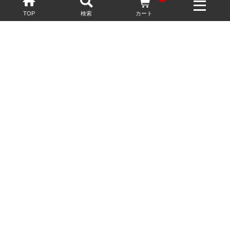
TOP
検索
カート
配送・送料について
お酒の鮮度を保つため、必要に応じてクール便で配送いたします。
基本送料無料
13,200円(税込)以上
※ネットでご購入されたお客様限定
最短翌営業日配送
23:59迄のご注文で