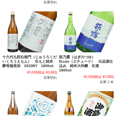
在庫切れ
十六代九郎右衛門（じゅうろくだ
萩乃露（はぎのつゆ）
いくろうえもん） 生もと純米
Etude（エチュード） 出品酒仕
酵母無添加 2023BY 1800ml
込み 純米大吟醸 生酒
1800ml
¥3,630
(税込 ¥3,993)
¥3,500
(税込 ¥3,850)
在庫切れ
在庫 2 本