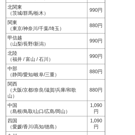
北関東
990円
（茨城/群馬/栃木）
関東
880円
（東京/神奈川/千葉/埼玉）
甲信越
990円
（山梨/長野/新潟）
北陸
990円
（福井 / 富山 / 石川）
中部
880円
（静岡/愛知/岐阜/三重）
関西
（大阪/京都/奈良/滋賀/兵庫/和歌
880円
山）
中国
1,090
（島根/鳥取/山口/広島/岡山）
円
四国
1,090
（愛媛/香川/高知/徳島）
円