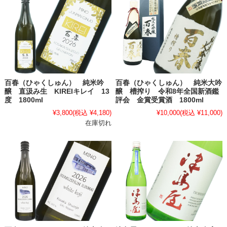
百春（ひゃくしゅん） 純米吟
百春（ひゃくしゅん） 純米大吟
醸 直汲み生 KIREIキレイ 13
醸 槽搾り 令和8年全国新酒鑑
度 1800ml
評会 金賞受賞酒 1800ml
¥3,800
(税込 ¥4,180)
¥10,000
(税込 ¥11,000)
在庫切れ