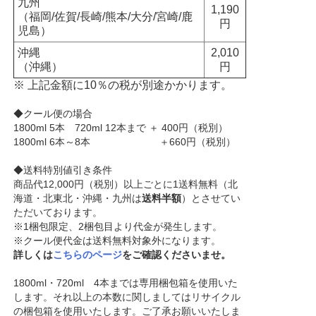
九州
1,190
（福岡/佐賀/長崎/熊本/大分/宮崎/鹿
円
児島）
沖縄
2,010
（沖縄）
円
※ 上記金額に10％の税が別途かかります。
◆クール便の場合
1800ml 5本 720ml 12本まで ＋ 400円（税別）
1800ml 6本～8本 ＋660円（税別）
◆送料特別値引き条件
商品代12,000円（税別）以上ごとに1送料無料（北
海道・北東北・沖縄・九州は
送料半額
）とさせてい
ただいております。
※1梱包限定、2梱包目より代金が発生します。
※クール便代金は送料無料対象外になります。
詳しくは
こちらのページ
をご確認くださいませ。
1800ml・720ml 4本までは専用梱包箱を使用いた
します。それ以上の本数に関しましてはリサイクル
の梱包箱を使用いたします。ご了承お願いいたしま