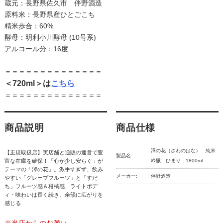
蔵元：長野県佐久市 伴野酒造
原料米：長野県産ひとごこち
精米歩合：60%
酵母：明利小川酵母 (10号系)
アルコール分：16度
＝＝＝＝＝＝＝＝＝＝＝＝＝＝
＜720ml＞は
こちら
＝＝＝＝＝＝＝＝＝＝＝＝＝＝
商品説明
商品仕様
澤の花（さわのはな） 純米
【正規取扱店】実店舗と通販の運営で豊
製品名:
富な在庫を確保！「心が少し安らぐ」が
吟醸 ひまり 1800ml
テーマの「澤の花」。派手すぎず、飲み
メーカー:
伴野酒造
やすい「グレープフルーツ」と「すだ
ち」フルーツ感＆柑橘感、ライトボデ
ィ・味わいは長く続き、余韻に広がりを
感じる