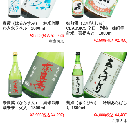
春霞（はるかすみ） 純米吟醸
御前酒（ごぜんしゅ）
わき水ラベル 1800ml
CLASSICS 辛口 別誂 雄町等
外米 菩提もと 1800ml
¥3,593
(税込 ¥3,953)
¥2,500
(税込 ¥2,750)
在庫切れ
奈良萬（ならまん） 純米吟醸
菊姫（きくひめ） 吟醸あらばし
酒未来 火入 1800ml
り 1800ml
¥3,906
(税込 ¥4,297)
¥4,000
(税込 ¥4,400)
在庫 3 本