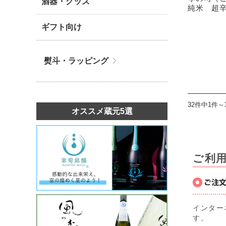
酒器・グッズ
純米 超辛口
ギフト向け
熨斗・ラッピング
32件中1件～
オススメ蔵元5選
ご利
インター
す。