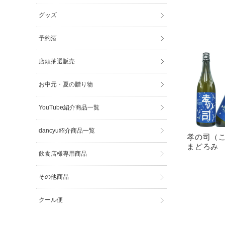
グッズ
予約酒
店頭抽選販売
お中元・夏の贈り物
YouTube紹介商品一覧
dancyu紹介商品一覧
孝の司（
まどろみ 
飲食店様専用商品
その他商品
クール便