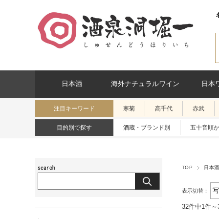
日本酒
海外ナチュラルワイン
日本
注目キーワード
寒菊
高千代
赤武
目的別で探す
酒蔵・ブランド別
五十音順
TOP
日本
表示切替：
32件中1件～