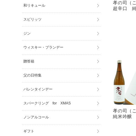
孝の司（
和リキュール
超辛口 純
スピリッツ
ジン
ウィスキー・ブランデー
贈答箱
父の日特集
バレンタインデー
スパークリング for XMAS
孝の司（
純米吟醸 
ノンアルコール
ギフト