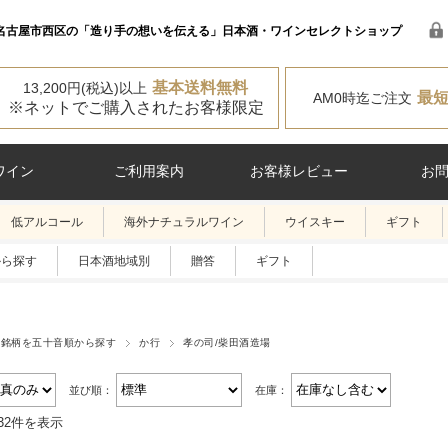
名古屋市西区の「造り手の想いを伝える」日本酒・ワインセレクトショップ
基本送料無料
13,200円(税込)以上
最
AM0時迄ご注文
※ネットでご購入されたお客様限定
ワイン
ご利用案内
お客様レビュー
お
低アルコール
海外ナチュラルワイン
ウイスキー
ギフト
から探す
日本酒地域別
贈答
ギフト
酒銘柄を五十音順から探す
か行
孝の司/柴田酒造場
並び順：
在庫：
32件を表示