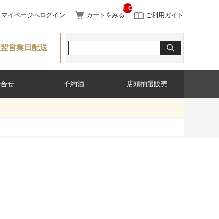
__ITM_CNT__
マイページへログイン
カートをみる
ご利用ガイド
短翌営業日配送
問合せ
予約酒
店頭抽選販売