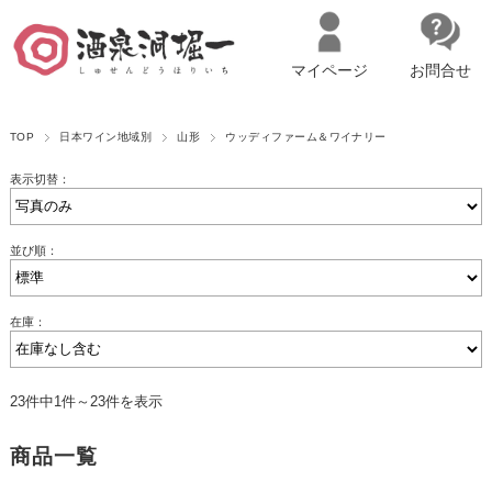
マイページ
お問合せ
__ITM_CNT__
名古屋市西区の「造り手の想いを伝える」日本酒・ワインセレクトショ
TOP
日本ワイン地域別
山形
ウッディファーム＆ワイナリー
ップ
マイページへログイン
カートをみる
表示切替：
並び順：
在庫：
23件中1件～23件を表示
商品一覧