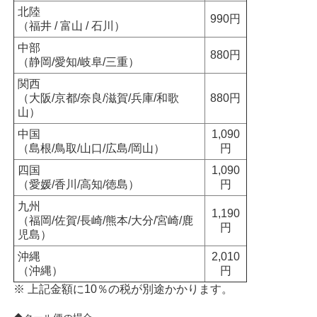
北陸
990円
（福井 / 富山 / 石川）
中部
880円
（静岡/愛知/岐阜/三重）
関西
（大阪/京都/奈良/滋賀/兵庫/和歌
880円
山）
中国
1,090
（島根/鳥取/山口/広島/岡山）
円
四国
1,090
（愛媛/香川/高知/徳島）
円
九州
1,190
（福岡/佐賀/長崎/熊本/大分/宮崎/鹿
円
児島）
沖縄
2,010
（沖縄）
円
※ 上記金額に10％の税が別途かかります。