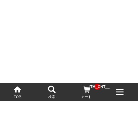
__ITM_CNT__
TOP
検索
カート
配送・送料について
お酒の鮮度を保つため、必要に応じてクール便で配送いたします。