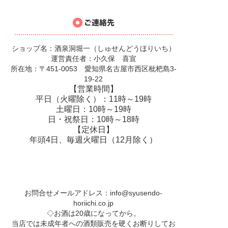
ショップ名：酒泉洞堀一（しゅせんどうほりいち）
運営責任者：小久保 喜宣
所在地：〒451-0053 愛知県名古屋市西区枇杷島3-
19-22
【営業時間】
平日（火曜除く）：11時～19時
土曜日：10時～19時
日・祝祭日：10時～18時
【定休日】
年頭4日、毎週火曜日（12月除く）
お問合せメールアドレス：
info@syusendo-
horiichi.co.jp
◇お酒は20歳になってから。
当店では未成年者への酒類販売を硬くお断りしてお