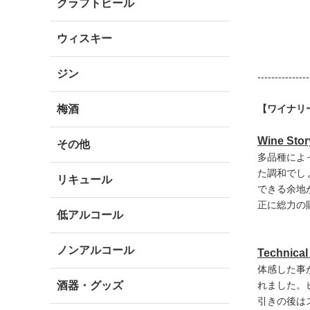
クラフトビール
ウィスキー
ジン
---------------
梅酒
【ワイナリ
Wine Stor
その他
多品種によ
た調和でし
リキュール
できる余地
正に総力の
低アルコール
ノンアルコール
Technica
体感した事
酒器・グッズ
れました。
引きの後は