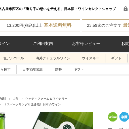
名古屋市西区の「造り手の想いを伝える」日本酒・ワインセレクトショップ
基本送料無料
最
13,200円(税込)以上
23:59迄のご注文で
ワイン
ご利用案内
お客様レビュー
お
低アルコール
海外ナチュラルワイン
ウイスキー
ギフト
から探す
日本酒地域別
贈答
ギフト
域別
山形
ウッディファーム＆ワイナリー
《スパークリング＆微発泡》日本のワイン