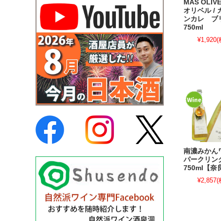
MAS OLIV
オリベル /
ンカレ 
750ml
¥1,920
(
南濃みかん
パークリ
750ml【
¥2,857
(