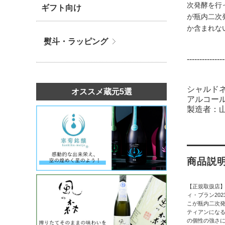
次発酵を行
ギフト向け
が瓶内二次
か含まれな
熨斗・ラッピング
---------------
シャルドネ
オススメ蔵元5選
アルコール
製造者：
商品説
【正規取扱店
ィ・ブラン20
こが瓶内二次
ティアンにな
の個性の強さ