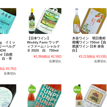
【日本ワイン】
木谷ワイン 明日香村
berg イミッ
Woddy Farm ウッデ
柑橘ワイン 750ml【自
リーベルグ
ィファーム / シャルド
然派ワイン 日本 奈良
TION
ネ 2020 白 750ml
白】
0ml【自然
¥2,356
(税込 ¥2,592)
¥3,213
(税込 ¥3,535)
 白・辛
在庫切れ
在庫切れ
税込 ¥3,762)
在庫切れ