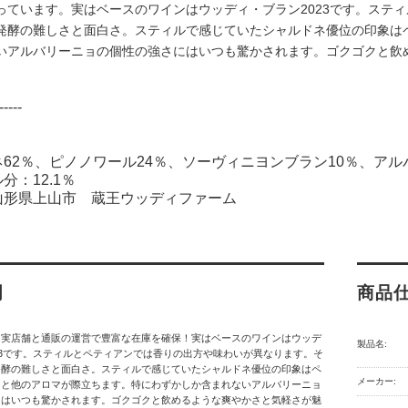
っています。実はベースのワインはウッディ・ブラン2023です。ステ
発酵の難しさと面白さ。スティルで感じていたシャルドネ優位の印象は
いアルバリーニョの個性の強さにはいつも驚かされます。ゴクゴクと飲
-----
62％、ピノノワール24％、ソーヴィニヨンブラン10％、アル
分：12.1％
山形県上山市 蔵王ウッディファーム
明
商品
】実店舗と通販の運営で豊富な在庫を確保！実はベースのワインはウッデ
製品名:
23です。スティルとペティアンでは香りの出方や味わいが異なります。そ
発酵の難しさと面白さ。スティルで感じていたシャルドネ優位の印象はペ
メーカー:
ると他のアロマが際立ちます。特にわずかしか含まれないアルバリーニョ
にはいつも驚かされます。ゴクゴクと飲めるような爽やかさと気軽さが魅