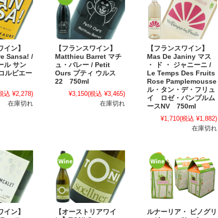
ワイン】
【フランスワイン】
【フランスワイン】
e Sansa! /
Matthieu Barret マチ
Mas De Janiny マス
ール サン
ュ・バレー / Petit
・ ド ・ ジャニーニ /
 コルビエー
Ours プティ ウルス
Le Temps Des Fruits
22 750ml
Rose Pamplemousse
ル・タン・デ・フリュ
税込 ¥2,278)
¥3,150
(税込 ¥3,465)
イ ロゼ・パンプルム
在庫切れ
在庫切れ
ースNV 750ml
¥1,710
(税込 ¥1,882)
在庫切れ
ワイン】
【オーストリアワイ
ルナーリア・ ピノグリ