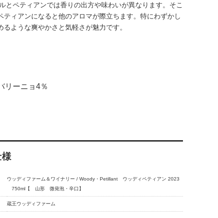
ィルとペティアンでは香りの出方や味わいが異なります。そこ
ペティアンになると他のアロマが際立ちます。特にわずかし
めるような爽やかさと気軽さが魅力です。
バリーニョ4％
仕様
ウッディファーム＆ワイナリー / Woody・Petillant ウッディペティアン 2023
750ml【 山形 微発泡・辛口】
蔵王ウッディファーム