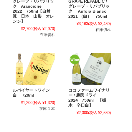
グレープ・リパブリッ
GRAPE REPABLIC /
ク Arancione
グレープ・リパブリッ
2022 750ml【自然
ク Anfora Bianco
派 日本 山形 オレ
2021 （白） 750ml
ンジ】
¥3,163
(税込 ¥3,480)
¥2,700
(税込 ¥2,970)
在庫切れ
在庫切れ
ルバイヤートワイン
ココファームワイナリ
白 720ml
ー / 農民ドライ
2024 750ml 【栃
¥1,200
(税込 ¥1,320)
木 辛口白】
在庫 1 本
¥2,300
(税込 ¥2,530)