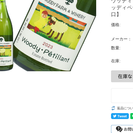
ウッディフ
ッディペ
口】
価格:
メーカー：
数量:
在庫:
返品につ