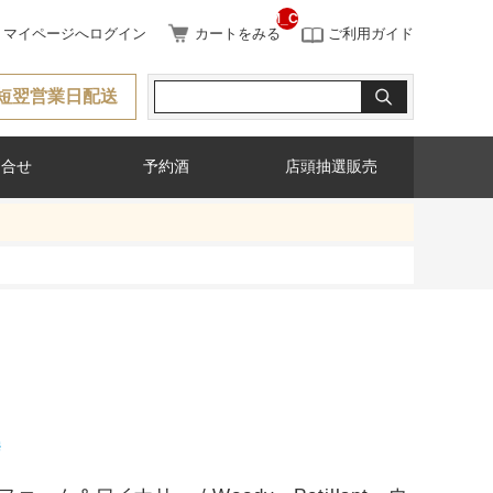
__ITM_CNT__
マイページへログイン
カートをみる
ご利用ガイド
短翌営業日配送
問合せ
予約酒
店頭抽選販売