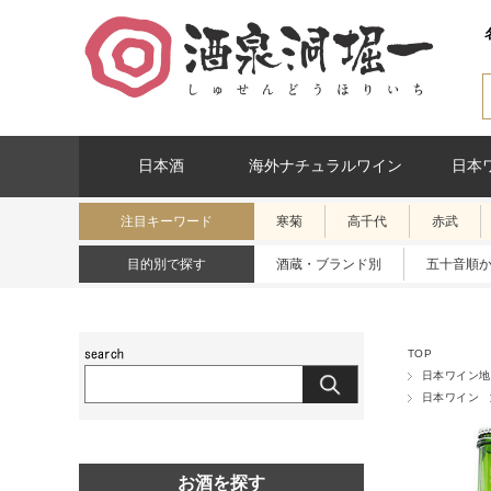
日本酒
海外ナチュラルワイン
日本
注目キーワード
寒菊
高千代
赤武
目的別で探す
酒蔵・ブランド別
五十音順
TOP
日本ワイン地
日本ワイン
お酒を探す