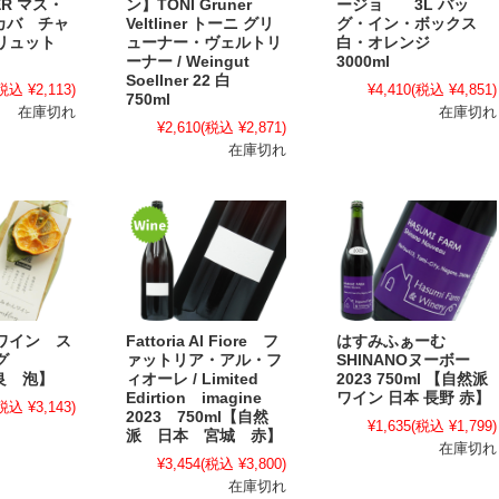
ER マス・
ン】TONI Gruner
ージョ 3L バッ
 カバ チャ
Veltliner トーニ グリ
グ・イン・ボックス
ブリュット
ューナー・ヴェルトリ
白・オレンジ
ーナー / Weingut
3000ml
Soellner 22 白
税込 ¥2,113)
¥4,410
(税込 ¥4,851)
750ml
在庫切れ
在庫切れ
¥2,610
(税込 ¥2,871)
在庫切れ
ワイン ス
Fattoria Al Fiore フ
はすみふぁーむ
ング
ァットリア・アル・フ
SHINANOヌーボー
奈良 泡】
ィオーレ / Limited
2023 750ml 【自然派
Edirtion imagine
ワイン 日本 長野 赤】
税込 ¥3,143)
2023 750ml【自然
¥1,635
(税込 ¥1,799)
派 日本 宮城 赤】
在庫切れ
¥3,454
(税込 ¥3,800)
在庫切れ