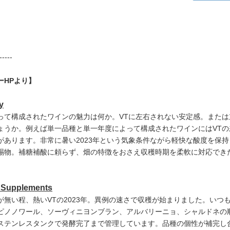
-----
ーHPより】
y
って構成されたワインの魅力は何か。VTに左右されない安定感。また
ょうか。例えば単一品種と単一年度によって構成されたワインにはVT
があります。非常に暑い2023年という気象条件ながら軽快な酸度を保
賜物。補糖補酸に頼らず、畑の特徴をおさえ収穫時期を柔軟に対応でき
l Supplements
が無い程、熱いVTの2023年。異例の速さで収穫が始まりました。い
ピノノワール、ソーヴィニヨンブラン、アルバリーニョ、シャルドネの
ステンレスタンクで発酵完了まで管理しています。品種の個性が補完し