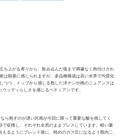
は立ち上がる香りから、飲み込んだ後まで満遍なく肉付けされ
の差は顕著に感じられますが、多品種構成は高い水準で均質化
持しつつ、トップから感じる熟した洋ナシや桃のニュアンスは
たウッディらしさを感じるペティアンです。
つもなら熟すのが遅い区画が今回に限って重要な酸を残してく
順で収穫し、それぞれ全房のままプレスしています。軽い澱
合えるようにブレンド後に、軽めのガス圧になるよう瓶内二