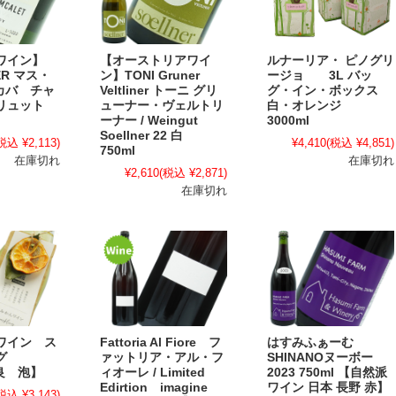
ワイン】
【オーストリアワイ
ルナーリア・ ピノグリ
ER マス・
ン】TONI Gruner
ージョ 3L バッ
 カバ チャ
Veltliner トーニ グリ
グ・イン・ボックス
ブリュット
ューナー・ヴェルトリ
白・オレンジ
ーナー / Weingut
3000ml
Soellner 22 白
税込 ¥2,113)
¥4,410
(税込 ¥4,851)
750ml
在庫切れ
在庫切れ
¥2,610
(税込 ¥2,871)
在庫切れ
ワイン ス
Fattoria Al Fiore フ
はすみふぁーむ
ング
ァットリア・アル・フ
SHINANOヌーボー
奈良 泡】
ィオーレ / Limited
2023 750ml 【自然派
Edirtion imagine
ワイン 日本 長野 赤】
税込 ¥3,143)