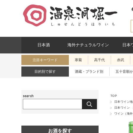
日本酒
海外ナチュラルワイン
日本
注目キーワード
寒菊
高千代
赤武
目的別で探す
酒蔵・ブランド別
五十音順
TOP
日本ワイン地
日本ワイン
ワイン（海外
お酒を探す