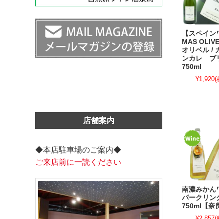
【スペイン
MAS OLIV
オリベル /
ンカレ 
750ml
¥1,920
(
店舗案内
◆本店駐車場のご案内◆
ご来店前に一読ください
南濃みかん
パークリ
750ml【
¥2,857
(