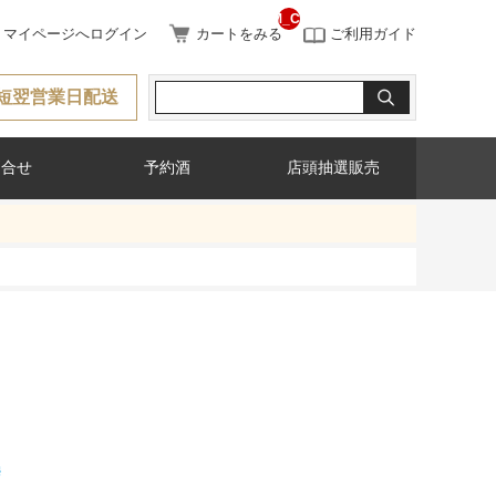
__ITM_CNT__
マイページへログイン
カートをみる
ご利用ガイド
短翌営業日配送
問合せ
予約酒
店頭抽選販売