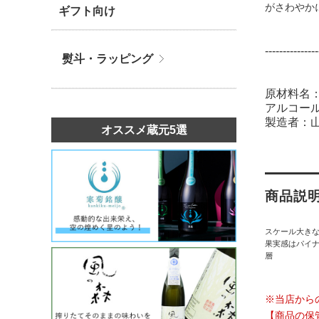
がさわやか
ギフト向け
---------------
熨斗・ラッピング
原材料名
アルコール
製造者：
オススメ蔵元5選
商品説
スケール大き
果実感はパイ
層
※当店から
【商品の保