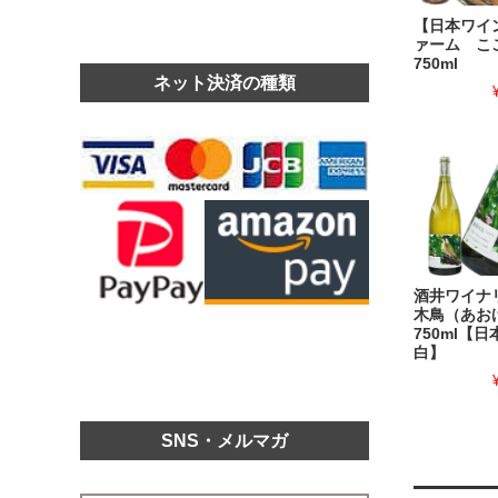
【日本ワイ
ァーム 
750ml
ネット決済の種類
酒井ワイナリ
木鳥（あおげ
750ml【
白】
SNS・メルマガ