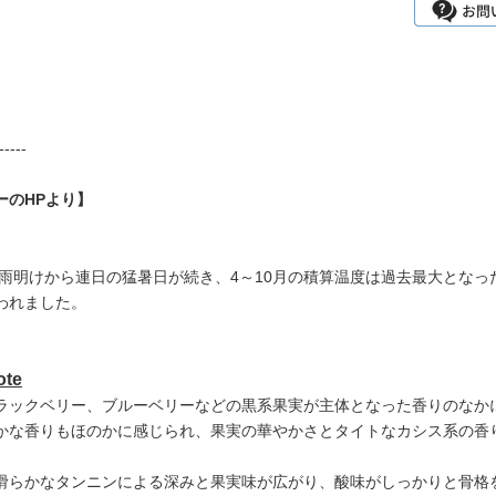
-----
ーのHPより】
は梅雨明けから連日の猛暑日が続き、4～10月の積算温度は過去最大とな
われました。
ote
ラックベリー、ブルーベリーなどの黒系果実が主体となった香りのなか
かな香りもほのかに感じられ、果実の華やかさとタイトなカシス系の香
滑らかなタンニンによる深みと果実味が広がり、酸味がしっかりと骨格