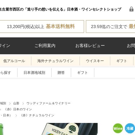
名古屋市西区の「造り手の想いを伝える」日本酒・ワインセレクトショップ
基本送料無料
最
13,200円(税込)以上
23:59迄のご注文で
ワイン
ご利用案内
お客様レビュー
お
低アルコール
海外ナチュラルワイン
ウイスキー
ギフト
から探す
日本酒地域別
贈答
ギフト
域別
山形
ウッディファーム＆ワイナリー
《赤》日本のワイン
・日本）
《赤》ナチュラルワイン