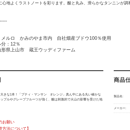
に心地よくラストノートを彩ります。酸と丸み、滑らかなタンニンが調
-----
：メルロ かみのやま市内 自社畑産ブドウ100％使用
分：12％
山形県上山市 蔵王ウッディファーム
明
商品
な大きな1本！「プティ・マンサン オレンジ」真ん中にある丸い確かな
製品名:
ナップルやグレープフルーツが強く、酸は刺激的で火山の影響を受けた地
メーカー:
のお願い
管方法について】