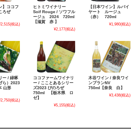
ン】ココフ
ヒトミワイナリー
【日本ワイン】ルバイ
こころぜ
Soif Rouge / ソワフル
ヤート ルージュ
ージュ 2024 720ml
（赤） 720ml
【滋賀 赤 】
¥2,515
(税込)
¥1,980
(税込)
¥2,177
(税込)
ー / 緑啄
ココファームワイナリ
木谷ワイン / 奈良ワイ
ら）2023
ー / こことあるシリー
ンブランNV
日本 山形
ズ2023 ぴのろぜ
750ml【奈良 白】
750ml 【栃木県 ロ
¥3,438
(税込)
ゼ】
¥2,750
(税込)
¥5,155
(税込)