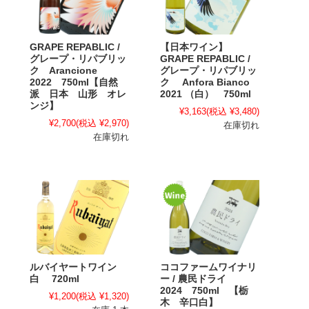
GRAPE REPABLIC /
【日本ワイン】
グレープ・リパブリッ
GRAPE REPABLIC /
ク Arancione
グレープ・リパブリッ
2022 750ml【自然
ク Anfora Bianco
派 日本 山形 オレ
2021 （白） 750ml
ンジ】
¥3,163
(税込 ¥3,480)
¥2,700
(税込 ¥2,970)
在庫切れ
在庫切れ
ルバイヤートワイン
ココファームワイナリ
白 720ml
ー / 農民ドライ
2024 750ml 【栃
¥1,200
(税込 ¥1,320)
木 辛口白】