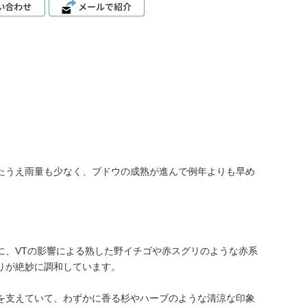
ったうえ雨量も少なく、ブドウの成熟が進んで例年よりも早め
に、VTの影響による熟した野イチゴや赤スグリのような赤系
りが絶妙に調和しています。
を支えていて、わずかに香る杉やハーブのような清涼な印象