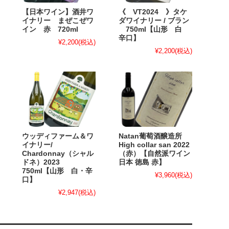
【日本ワイン】酒井ワ
《 VT2024 》タケ
イナリー まぜこぜワ
ダワイナリー / ブラン
イン 赤 720ml
750ml【山形 白
辛口】
¥2,200
(税込)
¥2,200
(税込)
ウッディファーム＆ワ
Natan葡萄酒醸造所
イナリー/
High collar san 2022
Chardonnay（シャル
（赤）【自然派ワイン
ドネ）2023
日本 徳島 赤】
750ml【山形 白・辛
¥3,960
(税込)
口】
¥2,947
(税込)