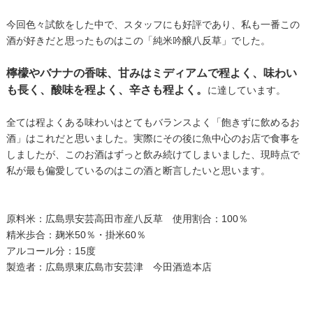
今回色々試飲をした中で、スタッフにも好評であり、私も一番この
酒が好きだと思ったものはこの「純米吟醸八反草」でした。
檸檬やバナナの香味、甘みはミディアムで程よく、味わい
も長く、酸味を程よく、辛さも程よく。
に達しています。
全ては程よくある味わいはとてもバランスよく「飽きずに飲めるお
酒」はこれだと思いました。実際にその後に魚中心のお店で食事を
しましたが、このお酒はずっと飲み続けてしまいました、現時点で
私が最も偏愛しているのはこの酒と断言したいと思います。
原料米：広島県安芸高田市産八反草 使用割合：100％
精米歩合：麹米50％・掛米60％
アルコール分：15度
製造者：広島県東広島市安芸津 今田酒造本店