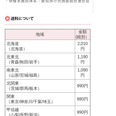
・研修実施団体名：愛知県小売酒販組合連合会
金額
地域
(税別）
北海道
2,010
（北海道）
円
北東北
1,190
（青森/秋田/岩手）
円
南東北
1,090
（山形/宮城/福島）
円
北関東
990円
（茨城/群馬/栃木）
関東
880円
（東京/神奈川/千葉/埼玉）
甲信越
990円
（山梨/長野/新潟）