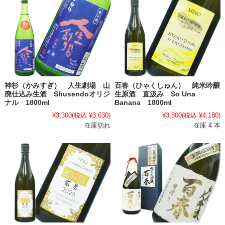
神杉（かみすぎ） 人生劇場 山
百春（ひゃくしゅん） 純米吟醸
廃仕込み生酒 Shusendoオリジ
生原酒 直汲み So Una
ナル 1800ml
Banana 1800ml
¥3,300
(税込 ¥3,630)
¥3,800
(税込 ¥4,180)
在庫切れ
在庫 4 本