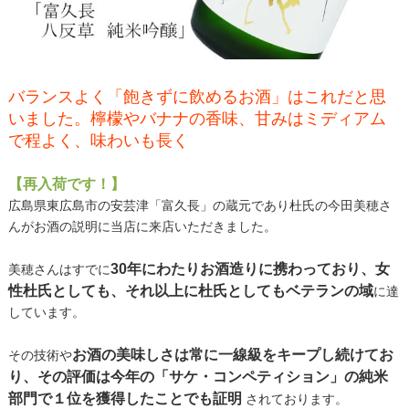
バランスよく「飽きずに飲めるお酒」はこれだと思
いました。檸檬やバナナの香味、甘みはミディアム
で程よく、味わいも長く
【再入荷です！】
広島県東広島市の安芸津「富久長」の蔵元であり杜氏の今田美穂さ
んがお酒の説明に当店に来店いただきました。
30年にわたりお酒造りに携わっており、女
美穂さんはすでに
性杜氏としても、それ以上に杜氏としてもベテランの域
に達
しています。
お酒の美味しさは常に一線級をキープし続けてお
その技術や
り、その評価は今年の「サケ・コンペティション」の純米
部門で１位を獲得したことでも証明
されております。