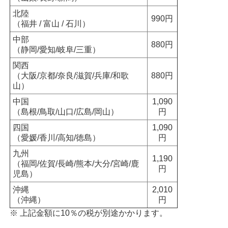
北陸
990円
（福井 / 富山 / 石川）
中部
880円
（静岡/愛知/岐阜/三重）
関西
（大阪/京都/奈良/滋賀/兵庫/和歌
880円
山）
中国
1,090
（島根/鳥取/山口/広島/岡山）
円
四国
1,090
（愛媛/香川/高知/徳島）
円
九州
1,190
（福岡/佐賀/長崎/熊本/大分/宮崎/鹿
円
児島）
沖縄
2,010
（沖縄）
円
※ 上記金額に10％の税が別途かかります。