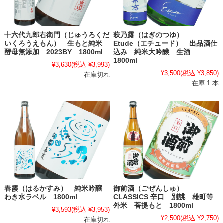
十六代九郎右衛門（じゅうろくだ
萩乃露（はぎのつゆ）
いくろうえもん） 生もと純米
Etude（エチュード） 出品酒仕
酵母無添加 2023BY 1800ml
込み 純米大吟醸 生酒
1800ml
¥3,630
(税込 ¥3,993)
¥3,500
(税込 ¥3,850)
在庫切れ
在庫 1 本
春霞（はるかすみ） 純米吟醸
御前酒（ごぜんしゅ）
わき水ラベル 1800ml
CLASSICS 辛口 別誂 雄町等
外米 菩提もと 1800ml
¥3,593
(税込 ¥3,953)
¥2,500
(税込 ¥2,750)
在庫切れ