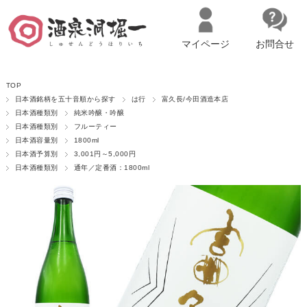
マイページ
お問合せ
__ITM_CNT__
名古屋市西区の「造り手の想いを伝える」日本酒・ワインセレクトショ
TOP
ップ
マイページへログイン
カートをみる
日本酒銘柄を五十音順から探す
は行
富久長/今田酒造本店
日本酒種類別
純米吟醸・吟醸
日本酒種類別
フルーティー
日本酒容量別
1800ml
日本酒予算別
3,001円～5,000円
日本酒種類別
通年／定番酒：1800ml