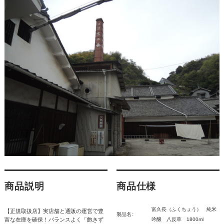
商品説明
商品仕様
富久長（ふくちょう） 純米
【正規取扱店】実店舗と通販の運営で豊
製品名:
富な在庫を確保！バランスよく「飽きず
吟醸 八反草 1800ml