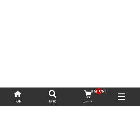
__ITM_CNT__
TOP
検索
カート
配送・送料について
お酒の鮮度を保つため、必要に応じてクール便で配送いたします。