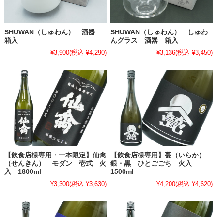
SHUWAN（しゅわん） 酒器
SHUWAN（しゅわん） しゅわ
箱入
んグラス 酒器 箱入
¥3,900
(税込 ¥4,290)
¥3,136
(税込 ¥3,450)
【飲食店様専用・一本限定】仙禽
【飲食店様専用】甍（いらか）
（せんきん） モダン 壱式 火
銀・黒 ひとごごち 火入
入 1800ml
1500ml
¥3,300
(税込 ¥3,630)
¥4,200
(税込 ¥4,620)