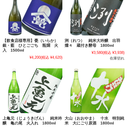
【飲食店様専用】甍（いらか）
洌（れつ） 純米大吟醸 出羽
銀・藍 ひとごごち 瓶燗 火
燦々 蔵付き酵母 1800ml
入 1500ml
¥3,580
(税込 ¥3,938)
¥4,200
(税込 ¥4,620)
在庫切れ
上亀元（じょうきげん） 純米吟
大山（おおやま） 十水 特別純
醸 亀の尾 火入れ 1800ml
米 大にごり原酒 1800ml