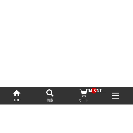
__ITM_CNT__
TOP
検索
カート
配送・送料について
お酒の鮮度を保つため、必要に応じてクール便で配送いたします。