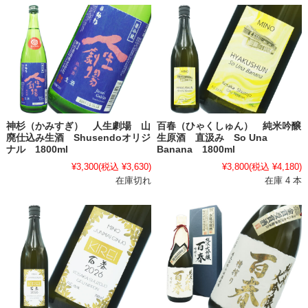
神杉（かみすぎ） 人生劇場 山
百春（ひゃくしゅん） 純米吟醸
廃仕込み生酒 Shusendoオリジ
生原酒 直汲み So Una
ナル 1800ml
Banana 1800ml
¥3,300
(税込 ¥3,630)
¥3,800
(税込 ¥4,180)
在庫切れ
在庫 4 本