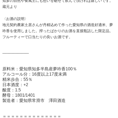
知多の自然や食風土にも想いを馳せて飲んで頂ければ嬉しいです。
蔵元より
〈お酒の説明〉
地元契約農家土居さんが丹精込めて作った愛知県の酒造好適米、夢
吟香を使用しました。搾ったばかりのお酒を直接瓶詰した限定品。
フルーティーで口当たりの良いお酒です。
--------------------
原料米：愛知県知多半島産夢吟香100％
アルコール分：16度以上17度未満
精米歩合：55％
日本酒度：+2
酸度：1.5
酵母：1801/1401
製造者：愛知県常滑市 澤田酒造
＝＝＝＝＝＝＝＝＝＝＝＝＝＝