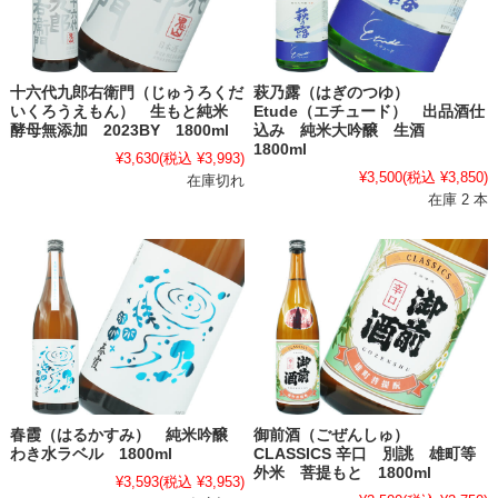
十六代九郎右衛門（じゅうろくだ
萩乃露（はぎのつゆ）
いくろうえもん） 生もと純米
Etude（エチュード） 出品酒仕
酵母無添加 2023BY 1800ml
込み 純米大吟醸 生酒
1800ml
¥3,630
(税込 ¥3,993)
¥3,500
(税込 ¥3,850)
在庫切れ
在庫 2 本
春霞（はるかすみ） 純米吟醸
御前酒（ごぜんしゅ）
わき水ラベル 1800ml
CLASSICS 辛口 別誂 雄町等
外米 菩提もと 1800ml
¥3,593
(税込 ¥3,953)