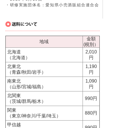
・研修実施団体名：愛知県小売酒販組合連合会
金額
地域
(税別）
北海道
2,010
（北海道）
円
北東北
1,190
（青森/秋田/岩手）
円
南東北
1,090
（山形/宮城/福島）
円
北関東
990円
（茨城/群馬/栃木）
関東
880円
（東京/神奈川/千葉/埼玉）
甲信越
990円