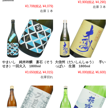
1800ml
¥3,900
(税込 ¥4,290)
¥3,708
(税込 ¥4,079)
在庫 3 本
在庫 1 本
やまいし 純米吟醸 蒼石（そう
大信州（だいしんしゅう） 手い
せき）一回火入 1800ml
っぱい 生酒 1800ml
¥3,650
(税込 ¥4,015)
¥6,000
(税込 ¥6,600)
在庫切れ