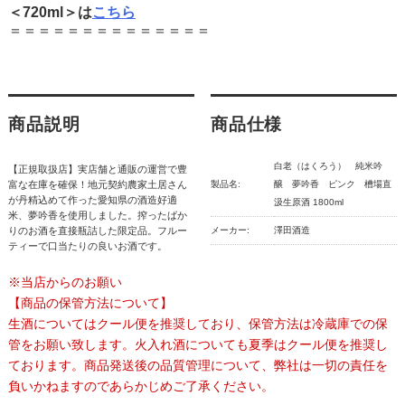
＜720ml＞は
こちら
＝＝＝＝＝＝＝＝＝＝＝＝＝＝
商品説明
商品仕様
白老（はくろう） 純米吟
【正規取扱店】実店舗と通販の運営で豊
富な在庫を確保！地元契約農家土居さん
製品名:
醸 夢吟香 ピンク 槽場直
が丹精込めて作った愛知県の酒造好適
汲生原酒 1800ml
米、夢吟香を使用しました。搾ったばか
りのお酒を直接瓶詰した限定品。フルー
メーカー:
澤田酒造
ティーで口当たりの良いお酒です。
※当店からのお願い
【商品の保管方法について】
生酒についてはクール便を推奨しており、保管方法は冷蔵庫での保
管をお願い致します。火入れ酒についても夏季はクール便を推奨し
ております。商品発送後の品質管理について、弊社は一切の責任を
負いかねますのであらかじめご了承ください。