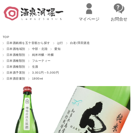
マイページ
お問合せ
__ITM_CNT__
名古屋市西区の「造り手の想いを伝える」日本酒・ワインセレクトショ
TOP
ップ
マイページへログイン
カートをみる
日本酒銘柄を五十音順から探す
は行
白老/澤田酒造
日本酒地域別
中部・北陸
愛知
日本酒種類別
純米吟醸・吟醸
日本酒種類別
フルーティー
日本酒種類別
生酒
日本酒予算別
3,001円～5,000円
日本酒容量別
1800ml