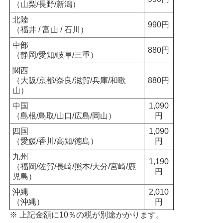
（山梨/長野/新潟）
北陸
990円
（福井 / 富山 / 石川）
中部
880円
（静岡/愛知/岐阜/三重）
関西
（大阪/京都/奈良/滋賀/兵庫/和歌
880円
山）
中国
1,090
（島根/鳥取/山口/広島/岡山）
円
四国
1,090
（愛媛/香川/高知/徳島）
円
九州
1,190
（福岡/佐賀/長崎/熊本/大分/宮崎/鹿
円
児島）
沖縄
2,010
（沖縄）
円
※ 上記金額に10％の税が別途かかります。