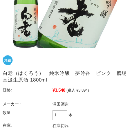
白老（はくろう） 純米吟醸 夢吟香 ピンク 槽場
直汲生原酒 1800ml
¥3,540
価格:
(税込 ¥3,894)
メーカー：
澤田酒造
数量:
本
在庫:
在庫切れ