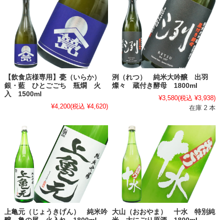
【飲食店様専用】甍（いらか）
洌（れつ） 純米大吟醸 出羽
銀・藍 ひとごごち 瓶燗 火
燦々 蔵付き酵母 1800ml
入 1500ml
¥3,580
(税込 ¥3,938)
¥4,200
(税込 ¥4,620)
在庫 2 本
上亀元（じょうきげん） 純米吟
大山（おおやま） 十水 特別純