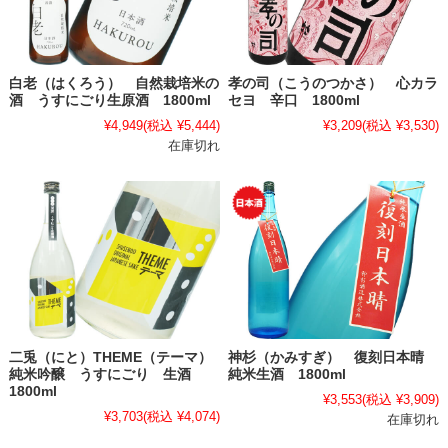
白老（はくろう） 自然栽培米の
孝の司（こうのつかさ） 心カラ
酒 うすにごり生原酒 1800ml
セヨ 辛口 1800ml
¥4,949
(税込 ¥5,444)
¥3,209
(税込 ¥3,530)
在庫切れ
二兎（にと）THEME（テーマ）
神杉（かみすぎ） 復刻日本晴
純米吟醸 うすにごり 生酒
純米生酒 1800ml
1800ml
¥3,553
(税込 ¥3,909)
¥3,703
(税込 ¥4,074)
在庫切れ