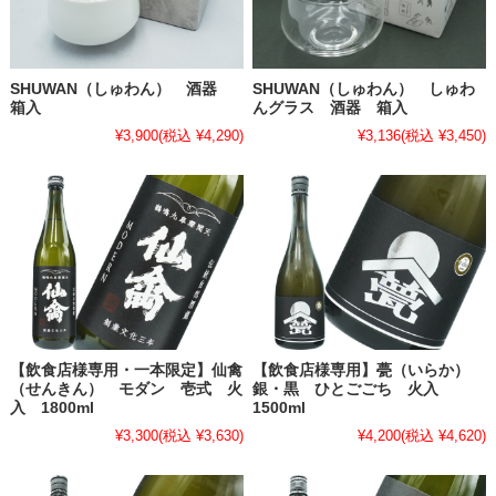
SHUWAN（しゅわん） 酒器
SHUWAN（しゅわん） しゅわ
箱入
んグラス 酒器 箱入
¥3,900
(税込 ¥4,290)
¥3,136
(税込 ¥3,450)
【飲食店様専用・一本限定】仙禽
【飲食店様専用】甍（いらか）
（せんきん） モダン 壱式 火
銀・黒 ひとごごち 火入
入 1800ml
1500ml
¥3,300
(税込 ¥3,630)
¥4,200
(税込 ¥4,620)